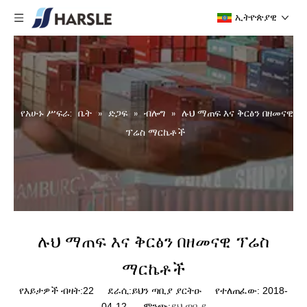
ኢትዮጵያዊ
የአሁኑ ሥፍራ:
ቤት
»
ድጋፍ
»
ብሎግ
»
ሉህ ማጠፍ እና ቅርፅን በዘመናዊ
ፕሬስ ማርኬቶች
ሉህ ማጠፍ እና ቅርፅን በዘመናዊ ፕሬስ
ማርኬቶች
የእይታዎች ብዛት:
22
ደራሲ:ይህን ጣቢያ ያርትዑ የተለጠፈው: 2018-
04-12 ምንጭ:
ይህ ጣቢያ