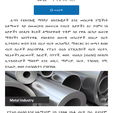
መጠየቅ
ፈጣን የቴክኖሎጂ ማሻሻያ ቴክኖሎጂዎች እንደ መሰረታዊ የሟችነት
አቀማመጥ ላይ በመመርኮዝ በመሠረቱ የብረት እቃዎችን እና የሳምባ ነክ
ዕቃዎችን በተለያዩ ቅርጾች ለማስተዋወቅ ጥቅም ላይ የዋሉ በርካታ ዘመናዊ
ማሽኖችን አስገኝተዋል. ይሄ
ሁለገብ ዘመናዊ መሳሪያዎች በብረታ ብረት
ኢንዱስትሪ ውስጥ እንደ ብረታ ብረት መጋጠሚያ, ማቆርቆር እና መጫን ለብዙ
ብረት ስራዎች ይሰራባቸዋል. የፕሬን ብሬክ አፕሊኬሽኖች ብረት ብረትን,
ካቢኔቶችን,
ጠርሙሶች, ክፈፎች, ሳጥኖች, ወዘተ. ብሬኪስ (ብሬክስ) በተለያዩ
ኢንዱስትሪዎች ማለትም እንደ መኪና, ማምረቻ, ብረት, ፕላስቲክ, ጎማ,
እንጨት, ወዘተ የመሳሰሉትን ያገለግላሉ.
የፕሬስ ብሬክስ እንደ አሉሚኒየም, ናስ, ናይለል, ኒኬል, ብረት, ጣራ, ቲታኒየም,