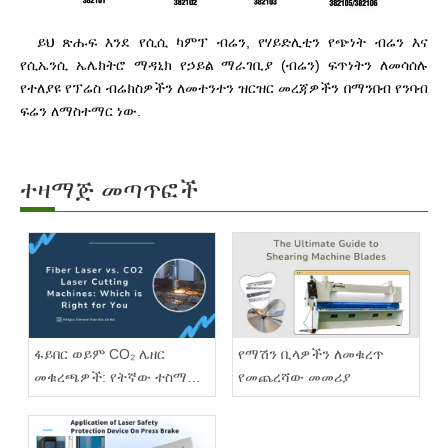
ይህ ጽሑፍ እንደ የሲሲ ካምፕ ብሬን, የሃይድሊቲን የጭነት ብሬን እና
የሲኤንሲ ኤሌክትሮ ማዳኒክ የኃይል ማራገቢያ (ብሬን) ፍጥነትን ለመሳሰሉ
የተለያዩ የፕሬስ ብሬክስዎችን ለመተንተን ዝርዝር መረጃዎችን በማንበብ የንባብ
ፍሬን ለማስተማር ነው.
ተዛማጅ መጣጥፎች
ፋይበር ወይም CO₂ ሌዘር
የማሽን ቢላዎችን ለመቁረጥ
መቁረጫዎች: የትኛው ተስማሚ
የመጨረሻው መመሪያ
ነው?