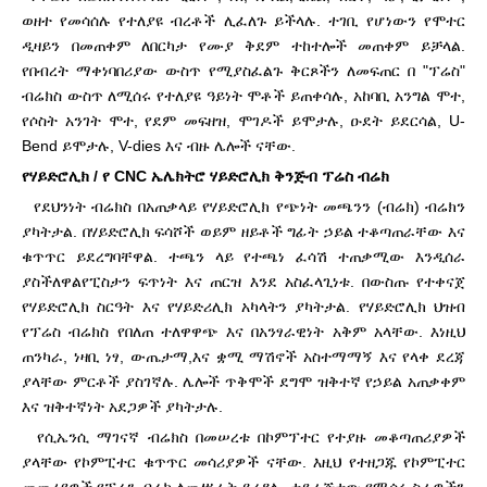
ወዘተ የመሳሰሉ የተለያዩ ብረቶች ሊፈለጉ ይችላሉ. ተገቢ የሆነውን የሞተር
ዲዛይን በመጠቀም ለበርካታ የሙያ ቅደም ተከተሎች መጠቀም ይቻላል.
የ
በብረት ማቀነባበሪያው ውስጥ የሚያስፈልጉ ቅርጾችን ለመፍጠር በ "ፕሬስ"
ብሬክስ ውስጥ ለሚሰሩ የተለያዩ ዓይነት ሞቶች ይጠቀሳሉ, አከባቢ አንግል ሞተ,
የሶስት አንገት ሞተ, የደም መፍዘዝ, ሞገዶች ይሞታሉ, ዑደት ይደርሳል, U-
Bend ይሞታሉ, V-dies እና ብዙ ሌሎች ናቸው.
የሃይድሮሊክ / የ CNC ኤሌክትሮ ሃይድሮሊክ ቅንጅብ ፕሬስ ብሬክ
የደህንነት ብሬክስ በአጠቃላይ የሃይድሮሊክ የጭነት መጫንን (ብሬክ) ብሬክን
ያካትታል. በሃይድሮሊክ ፍሳሾች ወይም ዘይቶች ግፊት ኃይል ተቆጣጠራቸው እና
ቁጥጥር ይደረግባቸዋል. ተጫን ላይ የተጫነ ፈሳሽ ተጠቃሚው እንዲሰራ
ያስችለዋል
የፒስታን ፍጥነት እና ጠርዝ እንደ አስፈላጊነቱ. በውስጡ የተቀናጀ
የሃይድሮሊክ ስርዓት እና የሃይድሪሊክ አካላትን ያካትታል. የሃይድሮሊክ ህዝብ
የፕሬስ ብሬክስ የበለጠ ተለዋዋጭ እና በአንፃራዊነት አቅም አላቸው. እነዚህ
ጠንካራ, ነዛቢ ነፃ, ውጤታማ,
እና ቋሚ ማሽኖች አስተማማኝ እና የላቀ ደረጃ
ያላቸው ምርቶች ያስገኛሉ. ሌሎች ጥቅሞች ደግሞ ዝቅተኛ የኃይል አጠቃቀም
እና ዝቅተኛነት አደጋዎች ያካትታሉ.
የሲኤንሲ ማገናኛ ብሬክስ በመሠረቱ በኮምፕተር የተያዙ መቆጣጠሪያዎች
ያላቸው የኮምፒተር ቁጥጥር መሳሪያዎች ናቸው. እዚህ የተዘጋጁ የኮምፒተር
መመሪያዎች የፕሬን ብሬክ ለመሥራት ይረዳሉ. ተደራጅተው የሚሰሩ ስራዎችን