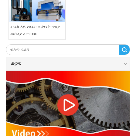
ብሬክ ላይ የሌዘር ደህንነት ጥበቃ
መሳሪያ አተገባበር
ፈልግ
ድጋፍ