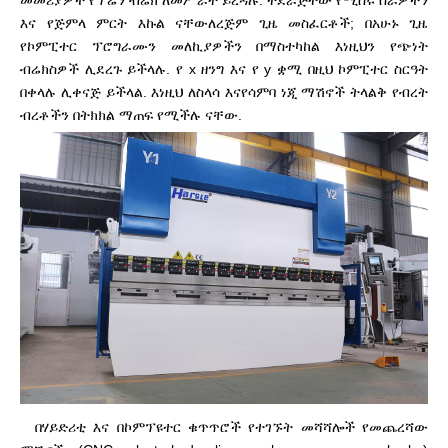
እና የጅምላ ምርት እኩል ናቸው
ለረጅም ጊዜ መስፈርቶች; በአሁኑ ጊዜ
የኮምፒተር ፕሮግራሙን መለኪያዎችን በማስተካከል እነዚህን የጭነት
ብሬክስዎች ሊደረጉ ይችላሉ. የ x ዘንግ እና የ y ቋሚ በዚህ ኮምፒተር ስርዓት
በቀላሉ ሊቀናጅ ይችላል. እነዚህ ለስላሳ እና
የሳምባ ነጂ ማሽኖች ትላልቅ የብረት
ብረቶችን በትክክል ማጠፍ የሚችሉ ናቸው.
በሃይድሪቲ እና በኮምፕዩተር ቁጥጥሮች የተገኙት መሻሻሎች የመጨረሻው