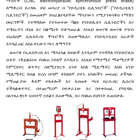
ማሽኖች (CNC electrohydraulic synchronous press brake)
ለማቅረብ ይረዳሉ. ይህ መሳሪያ በ "ሃይዲሪቲክ ሲሊንደሮች" ("ሃይዲሪቲሊን
ሲሊንደሮች") በመጠቀም ይሰራል
የላይኛው ማሳያውን የሚያንቀሳቅስ የማሽን
በፍርግሞች. የተሻሻለው የተገመተው ቫልዩ የሃይድሊቲን ሲሊንደሮችን እና
ተግባራትን በጊዜ እና በቋሚነት ይቆጣጠራል. እነዚህ ዘመናዊ ዘመናዊ የጭስ
ብሬክስም ኤሌክትሪክ ሞተሮችን ይጠቀማሉ
እና የሃይዲንዲቲስ ስራዎች
እንዲፈጠር አስፈላጊውን ጫና ለማግኘት.
ዘመናዊ የኤሌክትሪክ እና ሜካኒካል ክፍሎች እንዲሁም የተሻሻለ የሃይድሮሊክ
ዑደት. ነቅቷል
እነሱ የበለጠ ኃይለኛ እንዲሆኑ. እነዚህ የማተሚያ ማቆሚያዎች
ኮምፒዩተር ቁጥጥር ስለሚያደርጉ አንድ እስከ ሚሊሜትር እስከ አንድ
ሚሊሜትር ክፍል ድረስ በጣም ትክክለኛ የሆኑ አካሎችን መፍጠር ይችላሉ.
የማጠፊያው ቅደም ተከተሎች እና እብጠት ጫፍ በራስ-ሰር ሊሰረዝ
ይችላል
ቁጥጥር. በተጨማሪም በተቃራኒው እና በተቀላጠፈ ያካሂዳሉ,
በአንጻራዊነት አነስተኛ ኃይልን ይጠቀማሉ, እና የበለጠ ደህንነት ይጠብቃሉ.