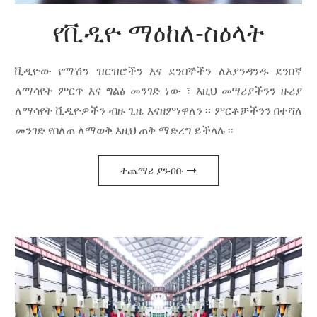
የቪዲዮ ማዕከለ-ስዕላት
ቪዲዮው የማሽን ዝርዝሮችን እና ደንበኞችን ለእያንዳንዱ ደንበኛ
ለማሳየት ምርጥ እና ግልፅ መንገድ ነው ፣ እዚህ መሣሪያችንን ዙሪያ
ለማሳየት ቪዲዮዎችን ብዙ ጊዜ እናዘምነዋለን ፡፡ ምርቶቻችንን በተሻለ
መንገድ የበለጠ ለማወቅ እዚህ ጠቅ ማድረግ ይችላሉ።
ተጨማሪ ያንብቡ