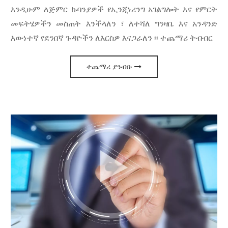
እንዲሁም ለጅምር ኩባንያዎች የኢንጂነሪንግ አገልግሎት እና የምርት
መፍትሄዎችን መስጠት እንችላለን ፣ ለተሻለ ግንዛቤ እና አንዳንድ
እውነተኛ የደንበኛ ጉዳዮችን ለእርስዎ እናጋራለን ፡፡ ተጨማሪ ትብብር
ተጨማሪ ያንብቡ