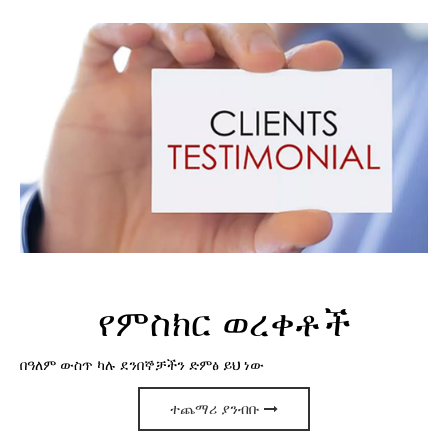
የምስክር ወረቀቶች
በዓለም ውስጥ ካሉ ደንበኞቻችን ድምፅ ይህ ነው
ተጨማሪ ያንብቡ