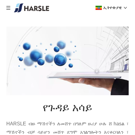
ኢትዮጵያዊ
የጉዳይ አሳይ
HARSLE ብዙ ማሽኖችን ለመሸጥ በዓለም ዙሪያ ሁሉ ሸ hasል ፣
ማሽኖችን ብቻ ሳይሆን መሸጥ ደግሞ አገልግሎትን እናቀርባለን ፣