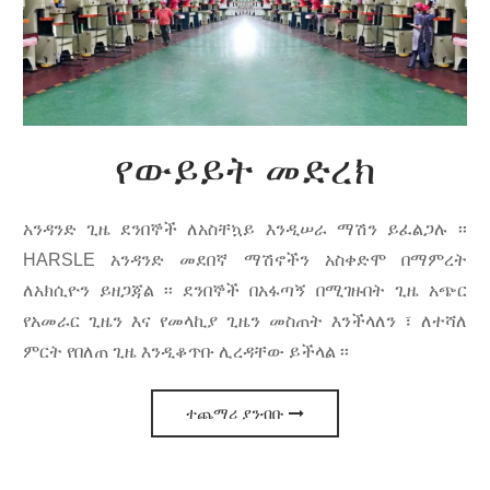
የውይይት መድረክ
አንዳንድ ጊዜ ደንበኞች ለአስቸኳይ እንዲሠራ ማሽን ይፈልጋሉ ፡፡
HARSLE አንዳንድ መደበኛ ማሽኖችን አስቀድሞ በማምረት
ለአክሲዮን ይዘጋጃል ፡፡ ደንበኞች በአፋጣኝ በሚገዙበት ጊዜ አጭር
የአመራር ጊዜን እና የመላኪያ ጊዜን መስጠት እንችላለን ፣ ለተሻለ
ምርት የበለጠ ጊዜ እንዲቆጥቡ ሊረዳቸው ይችላል ፡፡
ተጨማሪ ያንብቡ