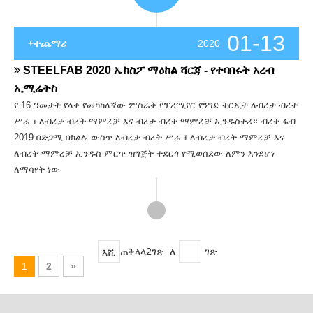
01-13
+ተጨማሪ
2020
STEELFAB 2020 ኤክስፖ ማዕከል ሻርጃ - የተባበሩት አረብ
ኢሚሬትስ
የ 16 ዓመታት የላቀ የመካከለኛው ምስራቅ የፕሪሚየር የንግድ ትርኢት ለብረታ ብረት
ሥራ ፣ ለብረታ ብረት ማምረቻ እና ብረታ ብረት ማምረቻ ኢንዱስትሪ። ብረት ፋብ
2019 በድጋሚ በክልሉ ውስጥ ለብረታ ብረት ሥራ ፣ ለብረታ ብረት ማምረቻ እና
ለብረት ማምረቻ ኢንዱስ ምርጥ ዝግጅት ተደርጎ የሚወሰደው ለምን እንደሆነ
ለማሳየት ነው
ጠቅላላ2ገጽ ለ
ገጽ
እሺ
1
2
»