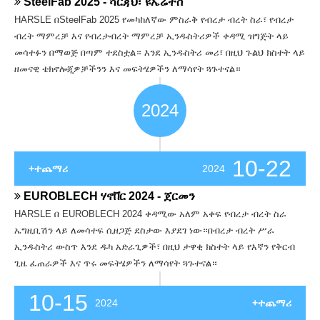
SteelFab 2025 - ሻርጃህ፣ ዩኤሬትስ
HARSLE በSteelFab 2025 የመካከለኛው ምስራቅ የብረታ ብረት ስራ፣ የብረታ
ብረት ማምረቻ እና የብረታብረት ማምረቻ ኢንዱስትሪዎች ቀዳሚ ዝግጅት ላይ
መሳተፉን በማወጅ በጣም ተደስቷል። እንደ ኢንዱስትሪ መሪ፣ በዚህ ጉልህ ክስተት ላይ
ዘመናዊ ቴክኖሎጂዎቻችንን እና መፍትሄዎችን ለማሳየት ጓጉተናል።
2024
10-22
+ተጨማሪ
2024
EUROBLECH ሃኖቨር 2024 - ጀርመን
HARSLE በ EUROBLECH 2024 ቀዳሚው አለም አቀፍ የብረታ ብረት ስራ
ኤግዚቢሽን ላይ ለመሳተፍ ሲዘጋጅ ደስታው እያደገ ነው።በብረታ ብረት ሥራ
ኢንዱስትሪ ውስጥ እንደ ዱካ አድራጊዎች፣ በዚህ ታዋቂ ክስተት ላይ የእኛን የቅርብ
ጊዜ ፈጠራዎች እና ጥሩ መፍትሄዎችን ለማሳየት ጓጉተናል።
10-15
2024
+ተጨማሪ