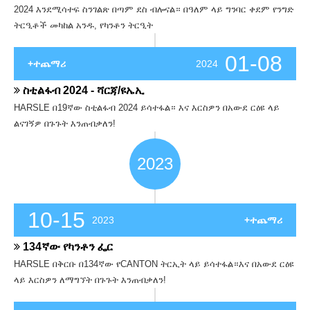
2024 እንደሚሳተፍ ስንገልጽ በጣም ደስ ብሎናል። በዓለም ላይ ግንባር ቀደም የንግድ
ትርዒቶች መካከል አንዱ, የካንቶን ትርዒት
01-08
+ተጨማሪ
2024
ስቲልፋብ 2024 - ሻርጃ/ዩኤኢ
HARSLE በ19ኛው ስቲልፋብ 2024 ይሳተፋል። እና እርስዎን በአውደ ርዕዩ ላይ
ልናገኝዎ በጉጉት እንጠብቃለን!
2023
10-15
2023
+ተጨማሪ
134ኛው የካንቶን ፌር
HARSLE በቅርቡ በ134ኛው የCANTON ትርኢት ላይ ይሳተፋል።እና በአውደ ርዕዩ
ላይ እርስዎን ለማግኘት በጉጉት እንጠብቃለን!