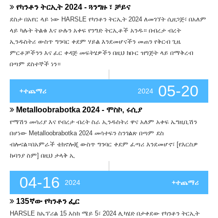
የካንቶን ትርኢት 2024 - ጓንግዙ ፣ ቻይና
ደስታ በአየር ላይ ነው HARSLE የካንቶን ትርኢት 2024 ለመገኘት ሲዘጋጅ፣ በአለም
ላይ ካሉት ትልቁ እና ሁሉን አቀፍ የንግድ ትርኢቶች አንዱ። በብረታ ብረት
ኢንዱስትሪ ውስጥ ግንባር ቀደም ሃይል እንደመሆናችን መጠን የቅርብ ጊዜ
ምርቶቻችንን እና ፈር ቀዳጅ መፍትሄዎችን በዚህ ክቡር ዝግጅት ላይ በማቅረብ
በጣም ደስተኞች ነን።
05-20
+ተጨማሪ
2024
Metalloobrabotka 2024 - ሞስኮ, ሩሲያ
የማሽን መሳሪያ እና የብረታ ብረት ስራ ኢንዱስትሪ ዋና አለም አቀፍ ኤግዚቢሽን
በሆነው Metalloobrabotka 2024 መሳተፍን ስንገልጽ በጣም ደስ
ብሎናል።በአምራች ቴክኖሎጂ ውስጥ ግንባር ቀደም ፈጣሪ እንደመሆኖ፣ [የእርስዎ
ኩባንያ ስም] በዚህ ታላቅ ኢ
04-16
2024
+ተጨማሪ
135ኛው የካንቶን ፌር
HARSLE ከኤፕሪል 15 እስከ ሜይ 5፣ 2024 ሊካሄድ በታቀደው የካንቶን ትርኢት