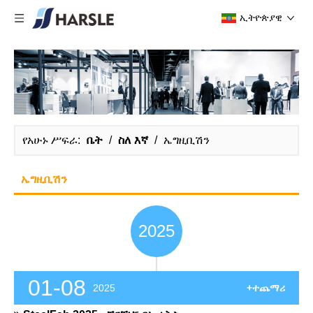
ኢትዮጵያዊ
የአሁኑ ሥፍራ:
ቤት
/
ስለ እኛ
/
ኤግዚቢሽን
ኤግዚቢሽን
2025
01-08
2025
+ተጨማሪ