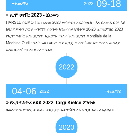
09-18
+ተጨማሪ
2023
ኢሞ ሀኖቨር 2023 - ጀርመን
HARSLE በEMO Hannover 2023 መሳተፍን አረጋግጧል። እና በአውደ ርዕዩ ላይ
ከጓደኞቻችን ጋር ለመገናኘት በጉጉት እንጠባበቃለን!ቀን፡ 18-23 ሴፕቴምበር 2023
የኢሞ ሃኖቨር ኤግዚቢሽን፣ ኢኤምኦ ማለት 'ኤግዚቢሽን Mondiale de la
Machine-Outil' ማለት ነው፣ይህም ወደ ኢንጅ ውስጥ 'የወርልድ ማሽን መሳሪያ
ኤግዚቢሽን' ተብሎ ይተረጎማል።
2022
04-06
2022
+ተጨማሪ
የኢንዱስትሪ ጸደይ 2022-Targi Kielce ፖላንድ
በወረርሽኙ ምክንያት ሁለት ተከታታይ እትሞችን ለሌላ ጊዜ አስተላልፈናል።
2020