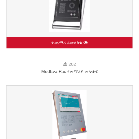
ተጨማሪ ይመልከቱ
202
ModEva Pac የመማሪያ መጽሐፍ