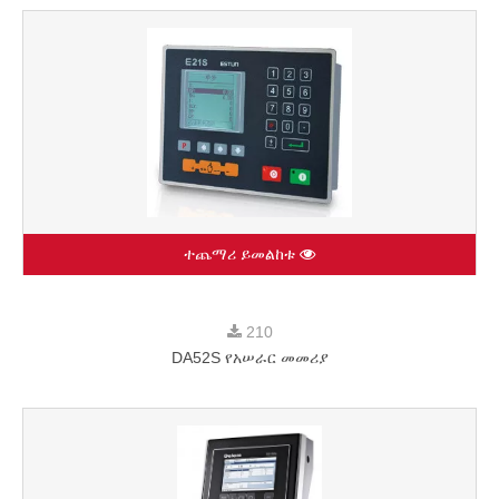
ተጨማሪ ይመልከቱ
210
DA52S የአሠራር መመሪያ