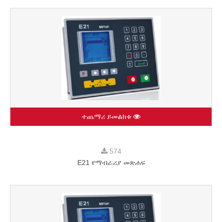
ተጨማሪ ይመልከቱ
574
E21 የማብራሪያ መጽሐፍ