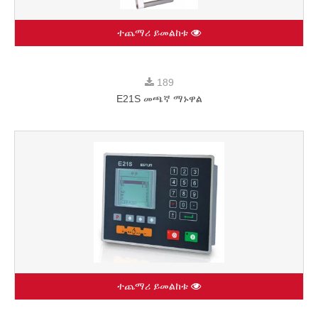
ተጨማሪ ይመልከቱ
189
E21S መጫኛ ማኑዋል
ተጨማሪ ይመልከቱ