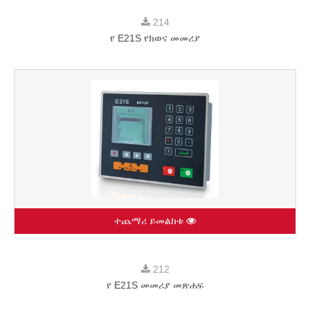
214
የ E21S የክወና መመሪያ
ተጨማሪ ይመልከቱ
212
የ E21S መመሪያ መጽሐፍ