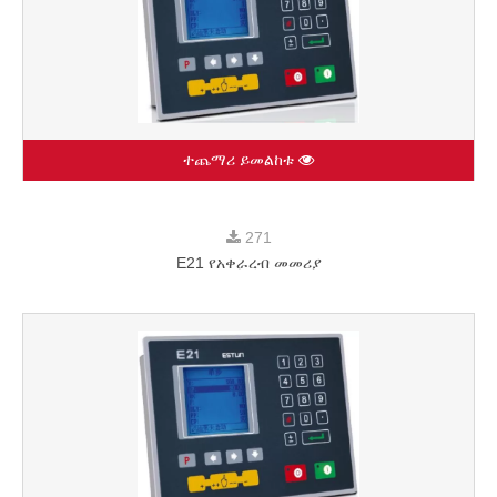
ተጨማሪ ይመልከቱ
271
E21 የአቀራረብ መመሪያ