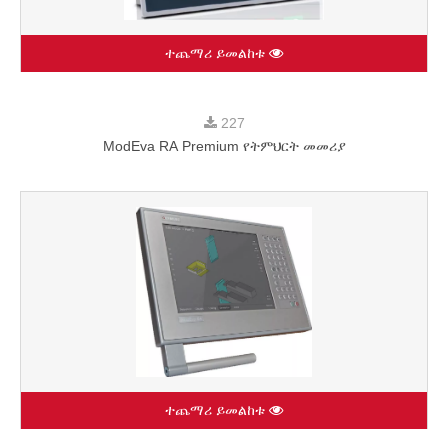
ተጨማሪ ይመልከቱ
227
ModEva RA Premium የትምህርት መመሪያ
ተጨማሪ ይመልከቱ