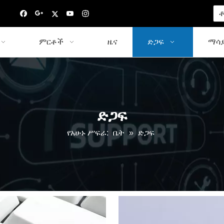
ቶ
ምርቶች
ዜና
ድጋፍ
ማሳያ
ድጋፍ
የአሁኑ ሥፍራ:
ቤት
»
ድጋፍ