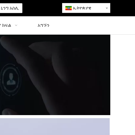
ኒንግ አስሊ
ኢትዮጵያዊ
 ክፍል
አግኙን