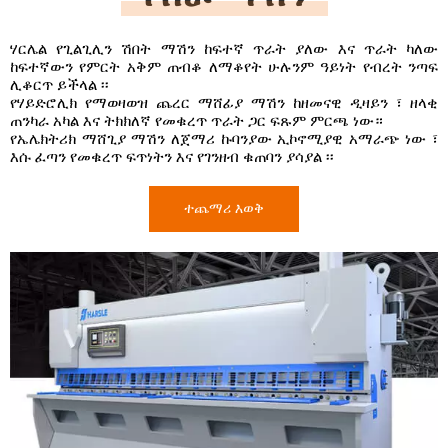
ሃርሌል የጊልጊሊን ሽበት ማሽን ከፍተኛ ጥራት ያለው እና ጥራት ካለው
ከፍተኛውን የምርት አቅም ጠብቆ ለማቆየት ሁሉንም ዓይነት የብረት ንጣፍ
ሊቆርጥ ይችላል ፡፡
የሃይድሮሊክ የማወዛወዝ ጨረር ማሸፊያ ማሽን ከዘመናዊ ዲዛይን ፣ ዘላቂ
ጠንካራ አካል እና ትክክለኛ የመቁረጥ ጥራት ጋር ፍጹም ምርጫ ነው።
የኤሌክትሪክ ማሸጊያ ማሽን ለጀማሪ ኩባንያው ኢኮኖሚያዊ አማራጭ ነው ፣
እሱ ፈጣን የመቁረጥ ፍጥነትን እና የገንዘብ ቁጠባን ያሳያል ፡፡
ተጨማሪ እወቅ