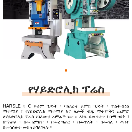
1
የሃይድሮሊክ ፕሬስ
HARSLE የ C ፍሬም ዓይነት ፣ ባለአራት አምድ ዓይነት ፣ ጥልቅ-ስዕል
ማተሚያ ፣ የሃይድሮሊክ ማተሚያ እና ሌሎች ብጁ ማተሞችን ጨምሮ
ለሃይድሮሊክ ፕሬስ የባለሙያ አምራች ነው ፡፡ እነሱ በመቁረጥ ፣ በማጣበቅ ፣
በማጠፍ ፣ በመጠምዘዝ ፣ በመረጣጠር ፣ በመጥለቅ ፣ በመሳል ፣ ወዘተ
በመሳሰሉት መስክ ይገለገላሉ ፡፡