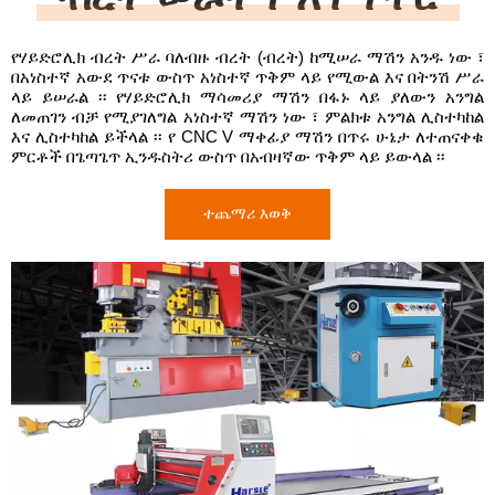
የሃይድሮሊክ ብረት ሥራ ባለብዙ ብረት (ብረት) ከሚሠራ ማሽን አንዱ ነው ፣
በአነስተኛ አውደ ጥናቱ ውስጥ አነስተኛ ጥቅም ላይ የሚውል እና በትንሽ ሥራ
ላይ ይሠራል ፡፡ የሃይድሮሊክ ማሳመሪያ ማሽን በፋኑ ላይ ያለውን አንግል
ለመጠገን ብቻ የሚያገለግል አነስተኛ ማሽን ነው ፣ ምልክቱ አንግል ሊስተካከል
እና ሊስተካከል ይችላል ፡፡ የ CNC V ማቀፊያ ማሽን በጥሩ ሁኔታ ለተጠናቀቁ
ምርቶች በጌጣጌጥ ኢንዱስትሪ ውስጥ በአብዛኛው ጥቅም ላይ ይውላል ፡፡
ተጨማሪ እወቅ