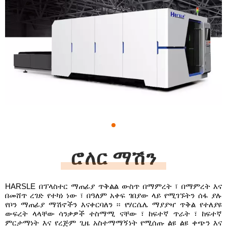
1
ሮለር ማሽን
HARSLE በፕላስተር ማጠፊያ ጥቅልል ​​ውስጥ በማምረት ፣ በማምረት እና
በመሸጥ ረገድ የተካነ ነው ፣ በዓለም አቀፍ ገበያው ላይ የሚገኙትን ሰፋ ያሉ
የቦን ማጠፊያ ማሽኖችን እናቀርባለን ፡፡ የሃርሴሌ ማያያዣ ጥቅል የተለያዩ
ውፍረት ላላቸው ሳንቃዎች ተስማሚ ናቸው ፣ ከፍተኛ ጥራት ፣ ከፍተኛ
ምርታማነት እና የረጅም ጊዜ አስተማማኝነት የሚሰጡ ልዩ ልዩ ቀጭን እና