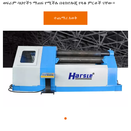
ወፍራም ሳህኖችን ማጠፍ የሚችሉ በቴክኖሎጂ የላቁ ምርቶች ናቸው።
ተጨማሪ እወቅ
1