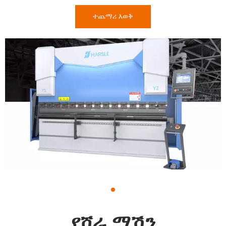
ተጨማሪ እወቅ
1
የሸራ ማሽን