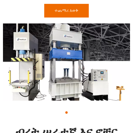
ተጨማሪ እወቅ
1
ብረት ሠራተኛ እና ኖቸር