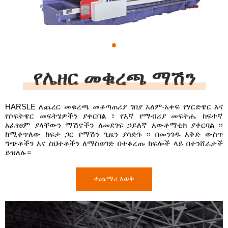
1
የሌዘር መቁረጫ ማሽን
HARSLE ለጨረር መቁረጫ መቆጣጠሪያ ገበያ አለም-አቀፍ የሃርድዌር እና
የሶፍትዌር መፍትሄዎችን ያቀርባል ፣ የእኛ የማብሪያ መፍትሔ ከፍተኛ
አፈፃፀም ያላቸውን ማሽኖችን ለመደገፍ ኃይለኛ አውቶማቲክ ያቀርባል ፡፡
ከሚቀጥለው ከፍታ ጋር የማሽን ጊዜን ያሳድጉ ፡፡ በመንገዱ እቅድ ውስጥ
ግጭቶችን እና ስህተቶችን ለማስወገድ በተቆረጡ ክፍሎች ላይ በተንሸራታች
ይዝለሉ።
ተጨማሪ እወቅ