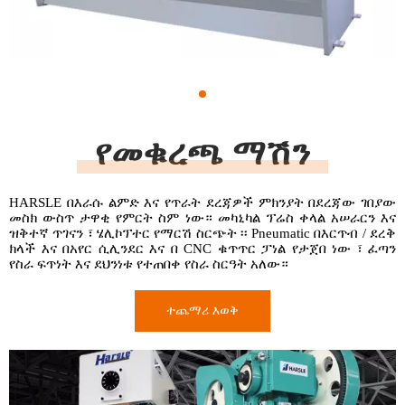
1
የመቁረጫ ማሽን
HARSLE በእራሱ ልምድ እና የጥራት ደረጃዎች ምክንያት በደረጃው ገበያው
መስክ ውስጥ ታዋቂ የምርት ስም ነው። መካኒካል ፕሬስ ቀላል አሠራርን እና
ዝቅተኛ ጥገናን ፣ ሄሊኮፕተር የማርሽ ስርጭት ፡፡ Pneumatic በእርጥብ / ደረቅ
ክላች እና በአየር ሲሊንደር እና በ CNC ቁጥጥር ፓነል የታጀበ ነው ፣ ፈጣን
የስራ ፍጥነት እና ደህንነቱ የተጠበቀ የስራ ስርዓት አለው።
ተጨማሪ እወቅ