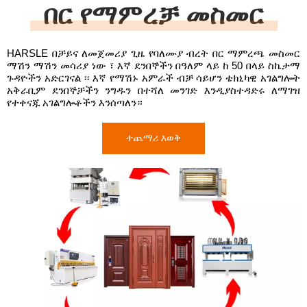
በር የማምረቻ መስመር
HARSLE በቻይና ለመጀመሪያ ጊዜ የባለሙያ ብረት በር ማምረጫ መስመር
ማሽን ማሽን መሳሪያ ነው ፣ እኛ ደንበኞችን በዓለም ላይ ከ 50 በላይ ስኬታማ
ጉዳዮችን አድርገናል ፡፡ እኛ የማሽኑ አምራች ብቻ ሳይሆን ቴክኒካዊ አገልግሎት
አቅራቢም ደንበኞቻችን ንግዱን በተሻለ መንገድ እንዲያስተዳድሩ ለማገዝ
የተቀናጁ አገልግሎቶችን እንሰጣለን።
ተጨማሪ እወቅ