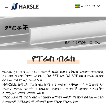
ኢትዮጵያዊ
ምርቶች
ቤት
/
የምርት ዝርዝር-1
የፕሬስ ብሬክ
ሃርሌሌ ጄኒስስ ፕሬስ ብሬክ ከፍተኛ ደረጃ ሲሆን የቅርብ ጊዜውን ቴክኖሎጂ
እና ብዙ ጥቅሞችንም ያሳያል ፣ DA-66T እና DA-69T በዚህ ክፍል ውስጥ
በሰፊው ጥቅም ላይ ይውላሉ ፡፡
HARSLE ስማርት ፕሬስ ብሬክ ማክስን መደገፍ ይችላል ፡፡ 4 + 1 ዘንግ እና
ከፍተኛ የሥራ ፍጥነት ፣ በዛሬው ተወዳዳሪ ገበያዎች ውስጥ ፍላጎቶችን
ለማሟላት ምርጥ ምርጫ ነው።
የሃረር ኢኮኖሚ ፕሬስ ብሬክ ገንዘብን ለማዳን ወይም ማሽኑን በቀለለ መንገድ
ለመጠቀም ለሚፈልግ ማንኛውም ሰው ምርጥ ምርጫ ነው ፡፡