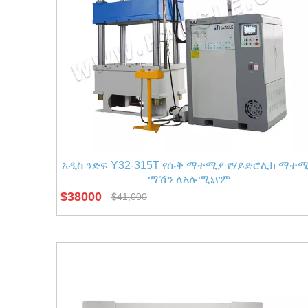
አዲስ ንድፍ Y32-315T የሱቅ ማተሚያ የሃይድሮሊክ ማተ
ማሽን ለአሉሚኒየም
$
38000
$
41,000