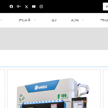
ቶ
ምርቶች
ዜና
ድጋፍ
ማሳያ