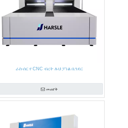
ራስ-ሰር የ CNC ብረት ሉህ ፓነል ቤንደር
መጠየቅ