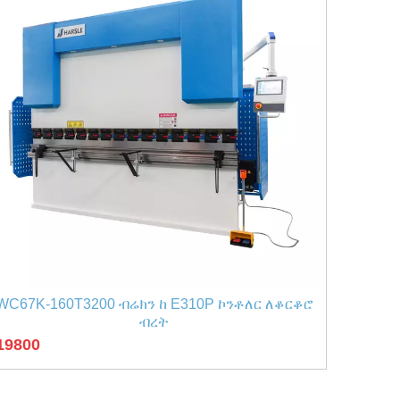
WC67K-160T3200 ብሬክን ከ E310P ኮንቶለር ለቆርቆሮ
ብረት
19800