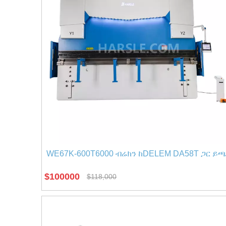
WE67K-600T6000 ብሬክን ከDELEM DA58T ጋር ይ
$
100000
$
118,000