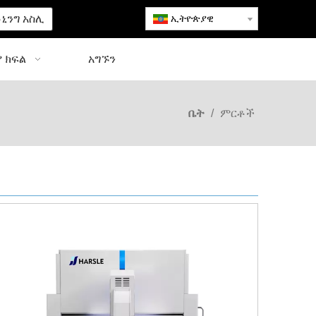
ኒንግ አስሊ
ኢትዮጵያዊ
 ክፍል
አግኙን
ቤት
/
ምርቶች