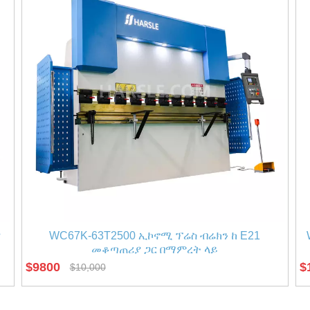
ና
WC67K-63T2500 ኢኮኖሚ ፕሬስ ብሬክን ከ E21
መቆጣጠሪያ ጋር በማምረት ላይ
$
9800
$
$
10,000