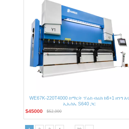
WE67K-220T4000 ስማርት ፕሬስ ብሬክ ከ6+1 ዘንግ እ
ኢኤስኤ S640 ጋር
$
45000
$
52,000