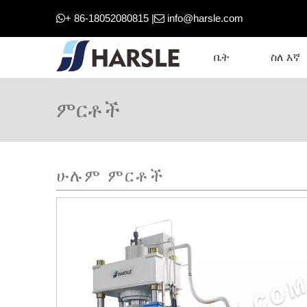
+ 86-18052080815 |
info@harsle.com


ቤት
ስለ እኛ
ምርቶች
ሁሉም ምርቶች