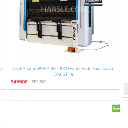
ሚያ
ከፍተኛ አፈጻጸም EP 43T2000 የኤሌክትሪክ ፕሬስ ብሬክ ከ
DA66T ጋር
$
45500
$
52,500