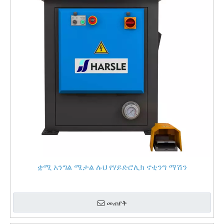
ቋሚ አንግል ሜታል ሉህ የሃይድሮሊክ ኖቲንግ ማሽን
መጠየቅ