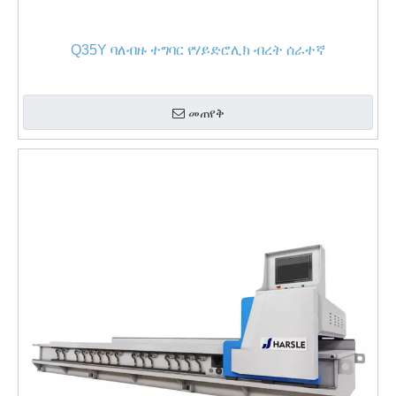
Q35Y ባለብዙ ተግባር የሃይድሮሊክ ብረት ሰራተኛ
መጠየቅ