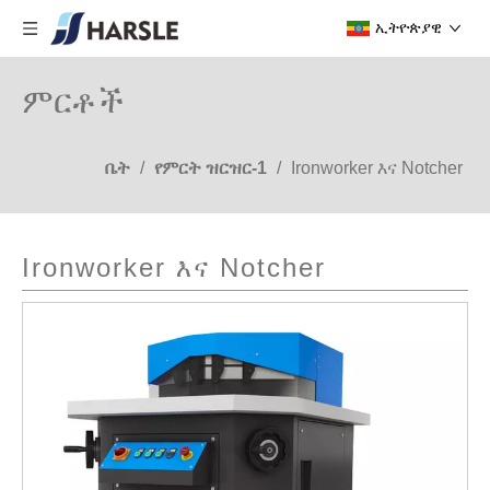
ኢትዮጵያዊ
ምርቶች
ቤት
/
የምርት ዝርዝር-1
/
Ironworker እና Notcher
Ironworker እና Notcher