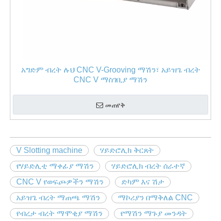
አግድም ብረት ሉህ CNC V-Grooving ማሽን፣ አይዝጌ ብረት
CNC V ማስገቢያ ማሽን
መጠየቅ
V Slotting machine
ሃይድሮሊክ ቅርጸት
የሃይድሊቲ ማቀፊያ ማሽን
ሃይድሮሊክ ብረት ሰራተኛ
CNC V የወፍጮዎችን ማሽን
ድካም እና ሽታ
አይዝጌ ብረት ማጠጫ ማሽን
ማኮሪያን በማቅለል CNC
የብረታ ብረት ማሞቂያ ማሽን
የማሽን ማጉያ መንዳት