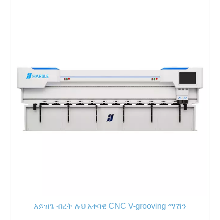
አይዝጌ ብረት ሉህ አቀባዊ CNC V-grooving ማሽን