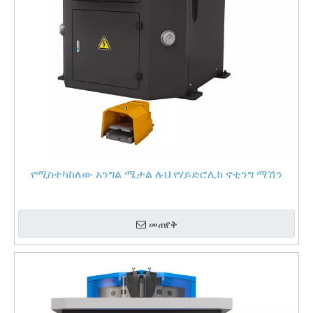
የሚስተካከለው አንግል ሜታል ሉህ የሃይድሮሊክ ኖቲንግ ማሽን
መጠየቅ