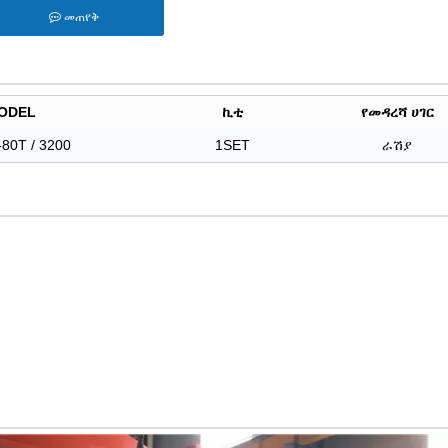
መጠየቅ
ODEL
ኪቲ
የመዳረሻ ሀገር
80T / 3200
1SET
ራሽያ