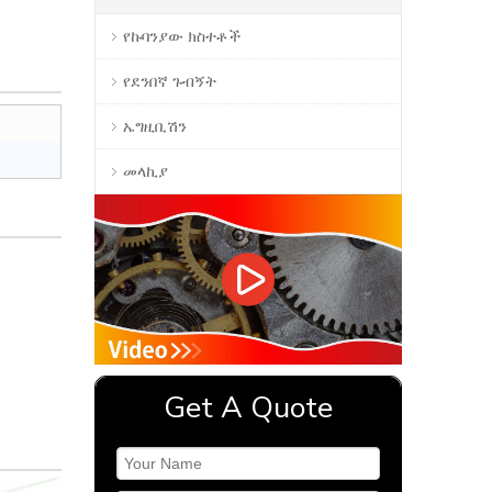
የኩባንያው ክስተቶች
የደንበኛ ጉብኝት
ኤግዚቢሽን
መላኪያ
Get A Quote