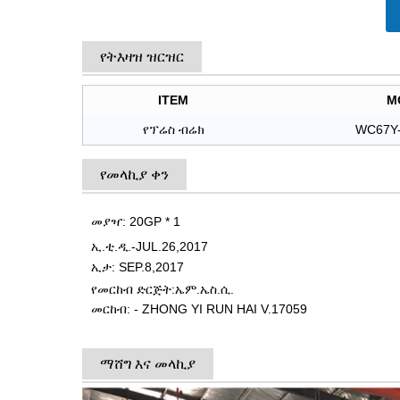
የትእዛዝ ዝርዝር
ITEM
M
የፕሬስ ብሬክ
WC67Y-
የመላኪያ ቀን
መያዣ: 20GP * 1
ኢ.ቲ.ዲ.-JUL.26,2017
ኢታ: SEP.8,2017
የመርከብ ድርጅት:
ኤም.ኤስ.ሲ.
መርከብ: - ZHONG YI RUN HAI V.17059
ማሸግ እና መላኪያ