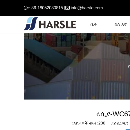
+ 86-18052080815 |
info@harsle.com


ቤት
ስለ እኛ
ሩሲያ-WC67
የእይታዎች ብዛት:
200
ደራሲ:ይህን 