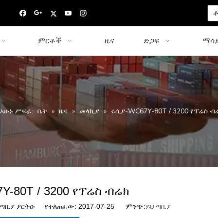
ቶ
ምርቶች
ዜና
ድጋፍ
ማሳያ
የአሁኑ ሥፍራ:
ቤት
»
ዜና
»
መላኪያ
»
ሩሲያ-WC67Y-80T / 3200 የፕሬስ ብ
Y-80T / 3200 የፕሬስ ብሬክ
ጣቢያ ያርትዑ የተለጠፈው: 2017-07-25 ምንጭ:
ይህ ጣቢያ