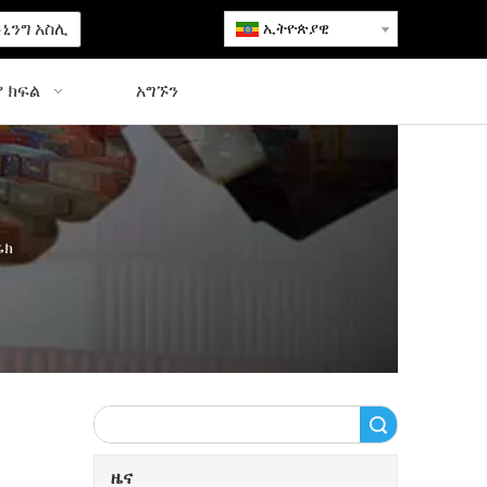
ኒንግ አስሊ
ኢትዮጵያዊ
 ክፍል
አግኙን
ሬክ
ፈልግ
ዜና