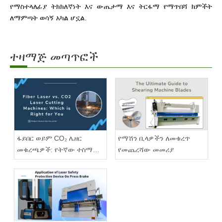
የማስተላለፊያ ትክክለኛነት እና ውጤታማ እና ትርፋማ የማጥበሻ ክምችት
ለማምጣት ወሳኝ አካል ሆኗል.
ተዛማጅ መጣጥፎች
ፋይበር ወይም CO₂ ሌዘር
የማሽን ቢላዎችን ለመቁረጥ
መቁረጫዎች: የትኛው ተስማሚ
የመጨረሻው መመሪያ
ነው?