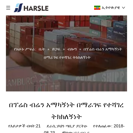
ኢትዮጵያዊ
የአሁኑ ሥፍራ:
ቤት
»
ድጋፍ
»
ብሎግ
»
በፕሬስ ብሬን አማካኝነት
በማራገፍ የተሻገረ ትክክለኝነት
በፕሬስ ብሬን አማካኝነት በማራገፍ የተሻገረ
ትክክለኝነት
የእይታዎች ብዛት:
21
ደራሲ:ይህን ጣቢያ ያርትዑ የተለጠፈው: 2018-
08-23 ምንጭ:
ይህ ጣቢያ