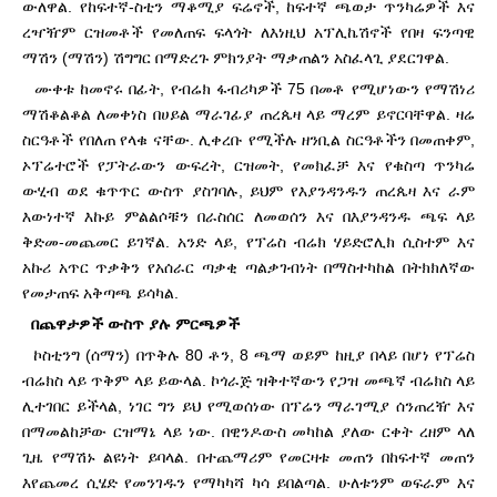
ውለዋል. የከፍተኛ-ስቲን ማቆሚያ ፍሬኖች, ከፍተኛ ጫወታ ጥንካሬዎች እና
ረዣዥም ርዝመቶች የመለጠፍ ፍላጎት ለእነዚህ አፕሊኬሽኖች የበዛ ፍንጣዊ
ማሽን (ማሽን) ሽግግር በማድረጉ ምክንያት ማቃጠልን አስፈላጊ ያደርገዋል.
ሙቀቱ ከመኖሩ በፊት, የብሬክ ፋብሪካዎች 75 በመቶ የሚሆነውን የማሽነሪ
ማሽቆልቆል ለመቀነስ በሀይል ማራገፊያ ጠረጴዛ ላይ ማረም ይኖርባቸዋል. ዛሬ
ስርዓቶች የበለጠ የላቁ ናቸው. ሊቀረቡ የሚችሉ ዘንቢል ስርዓቶችን በመጠቀም,
ኦፕሬተሮች የፓትራውን ውፍረት, ርዝመት, የመክፈቻ እና የቁስጣ ጥንካሬ
ውሂብ ወደ ቁጥጥር ውስጥ ያስገባሉ, ይህም የእያንዳንዱን ጠረጴዛ እና ራም
እውነተኛ እኩይ ምልልሶቹን በራስሰር ለመወሰን እና በእያንዳንዱ ጫፍ ላይ
ቅድመ-መጨመር ይገኛል. አንድ ላይ, የፕሬስ ብሬክ ሃይድሮሊክ ሲስተም እና
አኩሪ አጥር ጥቃቅን የአሰራር ጣቃቂ ጣልቃገብነት በማስተካከል በትክክለኛው
የመታጠፍ አቅጣጫ ይሳካል.
በጨዋታዎች ውስጥ ያሉ ምርጫዎች
ኮስቲንግ (ሰማን) በጥቅሉ 80 ቶን, 8 ጫማ ወይም ከዚያ በላይ በሆነ የፕሬስ
ብሬክስ ላይ ጥቅም ላይ ይውላል. ኮጎራጅ ዝቅተኛውን የጋዝ መጫኛ ብሬክስ ላይ
ሊተገበር ይችላል, ነገር ግን ይህ የሚወሰነው በፕሬን ማራገሚያ ሰንጠረዥ እና
በማመልከቻው ርዝማኔ ላይ ነው. በዊንዶውስ መካከል ያለው ርቀት ረዘም ላለ
ጊዜ የማሽኑ ልዩነት ይባላል. በተጨማሪም የመርዛቱ መጠን በከፍተኛ መጠን
እየጨመረ ሲሄድ የመንገዱን የማካካሻ ካሳ ይበልጣል. ሁለቱንም ወፍራም እና