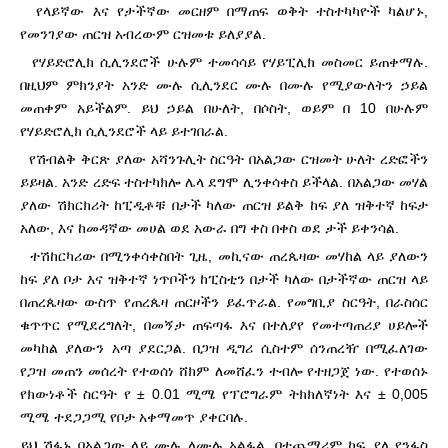
የላይኛው እና የታችኛው መርዘም በማጠፍ ወቅት ተስተካካዮች ካልሆኑ,
የመንገያው ጠርዝ አብረውም ርዝመቱ ይለያያል.
የሃይድሮሊክ ሲሊንደሮች ሁሉም ተመሳሳይ የሃይፒሊክ መስመር ይጠቀማሉ.
በዚህም ምክንያት አንድ ሙሉ ሲሊንደር ሙሉ በሙሉ የሚያውለትን ኃይል
መጠቀም አይችልም. ይህ ኃይል በሁለት, በሶስት, ወይም በ 10 በሁሉም
የሃይድሮሊክ ሲሊንደሮች ላይ ይተገበራል.
የሽብልቅ ቅርጽ ያለው አሻንጉሊት ስርዓት በአልጋው ርዝመት ሁለት ረድፎችን
ይይዛል. አንድ ረድፍ ተስተካክሎ ሌላ ደግሞ ሊንቀሳቀስ ይችላል. በአልጋው መሃል
ያለው ሽክርክሪት ከፒዲቶቹ በታች ካለው ጠርዝ ይልቅ ከፍ ያለ ዝቅተኛ ከፍታ
አለው, እና ከመዳኛው መሀል ወደ አውራ በግ ቀስ በቀስ ወደ ታች ይቀንሳል.
ተሽከርካሪው በሚንቀሳቀስበት ጊዜ, መኪናው ጠረጴዛው መሃከል ላይ ያለውን
ከፍ ያለ ቦታ እና ዝቅተኛ ነጥቦችን ከፒስቲን በታች ካለው በታችኛው ጠርዝ ላይ
በጠረጴዛው ውስጥ የጠረጴዛ ጠርዞችን ይፈጥራል. የመግቢያ ስርዓት, በራስሰር
ቁጥጥር የሚደረግለት, በመኝታ ጠፍጣፋ እና በተለያየ የመተጣጠሪያ ሀይሎች
መካከል ያለውን አጣ ያደርጋል. በጋዝ ዲግሪ ሲስተም ሰንጠረዥ በሚፈለገው
የጋዝ መጠን መሰረት የተወሰነ ሸክም ለመሸፈን ተብሎ የተዘጋጀ ነው. የተወሰኑ
የክውነቶች ስርዓት የ ± 0.01 ሚሜ የፕሮግራም ትክክለኛነት እና ± 0,005
ሚሜ ተደጋጋሚ የቦታ አቀማመጥ ያቀርባሉ.
ይህ ሽፋኑ በአልጋው ላይ ሙሉ ለሙሉ አልፏል. በተጨማሪም ከፍ ያለ የንፋስ