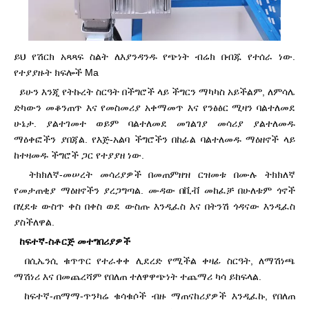
ይህ የሽርክ አጻጻፍ ስልት ለእያንዳንዱ የጭነት ብሬክ በብጁ የተሰራ ነው.
የተያያዙት ክፍሎች Ma
ይሁን እንጂ የትኩረት ስርዓት በችግሮች ላይ ችግርን ማካካስ አይችልም, ለምሳሌ
ድካውን መቆንጠጥ እና የመስመሪያ አቀማመጥ እና የንፅፅር ሚዛን ባልተለመደ
ሁኔታ. ያልተገመተ ወይም ባልተለመደ መገልገያ መሳሪያ ያልተለመዱ
ማዕቀፎችን ያበጃል. የእጅ-አልባ ችግሮችን በከፊል ባልተለመዱ ማዕዘኖች ላይ
ከተዛመዱ ችግሮች ጋር የተያያዘ ነው.
ትክክለኛ-መሠረት መሳሪያዎች በመጠምዘዝ ርዝመቱ በሙሉ ትክክለኛ
የመታጠቂያ ማዕዘኖችን ያረጋግጣል. ሙዳው በቪቭ መከፈቻ በሁለቱም ጎኖች
በሂደቱ ውስጥ ቀስ በቀስ ወደ ውስጡ እንዲፈስ እና በትንሽ ጎዳናው እንዲፈስ
ያስችለዋል.
ከፍተኛ-ስቶርጅ መተግበሪያዎች
በሲኤንሲ ቁጥጥር የተራቀቀ ሊደረድ የሚችል ቀዛፊ ስርዓት, ለማሽነጫ
ማሽነሪ እና በመጨረሻም የበለጠ ተለዋዋጭነት ተጨማሪ ካሳ ይከፍላል.
ከፍተኛ-ጠማማ-ጥንካሬ ቁሳቁሶች ብዙ ማጠናከሪያዎች እንዲፈኩ, የበለጠ