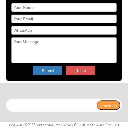
Submit
Reset
ተመዝገብ
የቅጂ መብት
2025 ናንጊንግ ሃርሌ ማሽን መሣሪያ Co. Ltd. ሁሉም መብቶች የተጠበቁ
