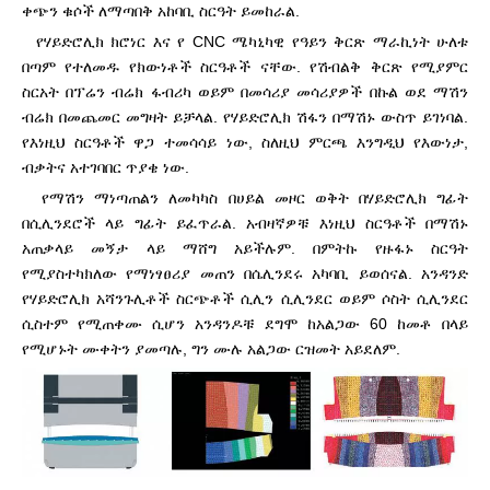
ቀጭን ቁሶች ለማጣበቅ አከባቢ ስርዓት ይመከራል.
የሃይድሮሊክ ክሮነር እና የ CNC ሜካኒካዊ የዓይን ቅርጽ ማራኪነት ሁለቱ
በጣም የተለመዱ የክውነቶች ስርዓቶች ናቸው. የሽብልቅ ቅርጽ የሚያምር
ስርአት በፕሬን ብሬክ ፋብሪካ ወይም በመሳሪያ መሳሪያዎች በኩል ወደ ማሽን
ብሬክ በመጨመር መግዛት ይቻላል. የሃይድሮሊክ ሽፋን በማሽኑ ውስጥ ይገነባል.
የእነዚህ ስርዓቶች ዋጋ ተመሳሳይ ነው, ስለዚህ ምርጫ እንግዲህ የእውነታ,
ብቃትና አተገባበር ጥያቄ ነው.
የማሽን ማነጣጠልን ለመካካስ በሀይል መዞር ወቅት በሃይድሮሊክ ግፊት
በሲሊንደሮች ላይ ግፊት ይፈጥራል. አብዛኛዎቹ እነዚህ ስርዓቶች በማሽኑ
አጠቃላይ መኝታ ላይ ማሸግ አይችሉም. በምትኩ የዙፋኑ ስርዓት
የሚያስተካክለው የማነፃፀሪያ መጠን በሴሊንደሩ አካባቢ ይወሰናል. አንዳንድ
የሃይድሮሊክ አሻንጉሊቶች ስርጭቶች ሲሊን ሲሊንደር ወይም ሶስት ሲሊንደር
ሲስተም የሚጠቀሙ ሲሆን አንዳንዶቹ ደግሞ ከአልጋው 60 ከመቶ በላይ
የሚሆኑት ሙቀትን ያመጣሉ, ግን ሙሉ አልጋው ርዝመት አይደለም.