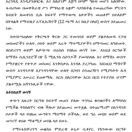
አረንጓዴ እንዲያንፀባርቁ, እና ስለሆነም እጅግ በጣም ግዙፍ መሆን አለባቸው.
ፋብሪካው በመዋቅራዊ ሥነ ምግባራዊ አቋም ሳያስከትል የመጨረሻው ምርትን
ክብደት ለመቀነስ ሲሉ ከፍተኛ የማጥወጫ ዕቃዎችን መጠቀም በተለይም
በትላልቅ የማብቂያ አፕሊኬሽኖች (12 ጫማ እና ከዚያ በላይ) ውስጥ እየጨመረ
ነው.
ከተሰነጣጠለው የቅርጫት ቅርጽ ጋር ተመሳሳይ ወይም ያልተለመዱ የጋዝ
መስመሮችን ሁለት, ሶስት ወይም አራት ማተሚያዎችን በማጣመር ለግድመት,
ለስድሪንግ ወይም ለቃጭጭ ብሬክስ የበለጠ ወሳኝ ነው. እነዚህ ስርዓቶች
ከማሽኑ ሲሊንደሮች በየ 5 ሚሊንክ ሴኮንዶች ያመሳስላሉ እና በማሽኑ ውስጥ
የማያቋርጥ የቀጥታ መስመር እንቅስቃሴ እንዳለ ያረጋግጡ. ከእነዚህ ማሽኖች
ውስጥ አንዳንዶቹ እያንዳንዳቸው ሁለት በጋዛን ሰንጠረዥን የሚያካትት ሌላ
የሚያምር አሠራር ይጠቀማሉ. እርስ በእርሳቸው እርስ በርስ የተያያዙ ሆኖም
ያልተሟሉ አሻንጉሊቶች ናቸው.
ለትክክለኛ ወሳኝ
ቀጭን አዙሪት ስርዓቱ ከፍተኛ መጠን ያለው ጥንካሬ ቁሳቁሶችን ለማካካስ
የሚችል ትክክለኛና ብቁ ችሎታ እየጨመረ መጥቷል. በተጨማሪም በአንዳንድ
ቦታዎች ላይ የበለጠ ሙግትን ማሰማት ይችላሉ, ወደ ግራ መሄድ ወይም ወደ
መገናኛ ቀበቶ ማቆሚያ መሃል ላይ ይሁኑ.
የማኑፋክቸሪንግ መልክአ ምድራዊ ሁኔታ ሲቀየር, የክንውው ስርዓት