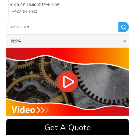
ብሬክ ላይ የሌዘር ደህንነት ጥበቃ
መሳሪያ አተገባበር
ፈልግ
ድጋፍ
Get A Quote