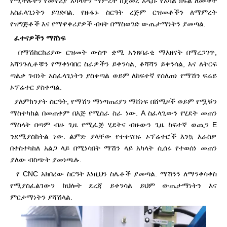
የሚችሉትን የመኖሪያ አካላትን ማምረት ከጀመረ አዲሱ የአካል ክፍል ለሙቀት
አስፈላጊነትን ይገድባል. የዙፋኑ ስርዓት ረጅም ርዝመቶችን ለማምረት
የዝግጅቶች እና የማዋቀሪያዎች ብዛት በማስወገድ ውጤታማነትን ያመጣል.
ፈተናዎችን ማሸነፍ
በማሽከርከሪያው ርዝመት ውስጥ ቋሚ አንጸባራቂ ማእዘናት በማረጋገጥ,
አሻንጉሊቶቹን የማቀነባበር ስራዎችን ይቀንሳል, ቆሻሻን ይቀንሳል, እና ለትርፍ
ጣልቃ ገብነት አስፈላጊነትን ያስቀጣል ወይም ለከፍተኛ የሰለጠነ የማሽን ፍሬይ
ኦፕሬተር ያስቀጣል.
ያለምክንያት ስርዓት, የማሽን ማነጣጠሪያን ማሸነፍ በሸሚዞች ወይም የሟቹን
ማስተካከል በመጠቀም በእጅ የሚሰራ ስራ ነው. A ስፈላጊውን የሂደት መጠን
ማስላት በጣም ብዙ ጊዜ የሚፈጅ ሂደትና ብዙውን ጊዜ ከፍተኛ ወጪን E
ንደሚያስከትል ነው. ልምድ ያላቸው የተቀናበሩ ኦፕሬተሮች እንኳ እራስዎ
በተስተካከለ አልጋ ላይ በሚነሳበት ማሽን ላይ አካላት ሲሰሩ የተወሰነ መጠን
ያለው ብስጭት ያመነጫሉ.
የ CNC አክበረው ስርዓት እነዚህን ስሌቶች ያመጣል. ማሽንን ለማንቀሳቀስ
የሚያስፈልገውን ክህሎት ደረጃ ይቀንሳል ይህም ውጤታማነትን እና
ምርታማነትን ያሻሽላል.