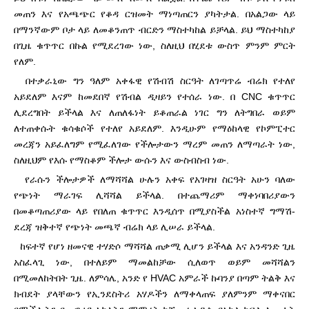
መጠን እና የአጫጭር የቆዳ ርዝመት ማነጣጠርን ያካትታል. በአልጋው ላይ
በማንኛውም ቦታ ላይ ለመቆንጠጥ ብርድን ማስተካከል ይቻላል. ይህ ማስተካከያ
በጊዜ ቁጥጥር በኩል የሚደረገው ነው, ስለዚህ በሂደቱ ውስጥ ምንም ምርት
የለም.
በተቃራኒው ግን ዓለም አቀፋዊ የሽብሽ ስርዓት ለገጣጥሬ ብሬክ የተለየ
አይደለም እናም ከመደበኛ የሽብል ዲዛይን የተሰራ ነው. በ CNC ቁጥጥር
ሊደረግበት ይችላል እና ለጠለፋነት ይቆጠራል ነገር ግን ለትግበራ ወይም
ለተጠቀሱት ቁሳቁሶች የተለየ አይደለም. እንዲሁም የማዕከላዊ የኮምፒተር
መረጃን አይፈለግም የሚፈለገው የችሎታውን ማረም መጠን ለማጣራት ነው,
ስለዚህም የእሱ የማስቆም ችሎታ ውሱን እና ውስብስብ ነው.
የራሱን ችሎታዎች ለማሻሻል ሁሉን አቀፍ የአገዛዝ ስርዓት አሁን ባለው
የጭነት ማራገፍ ሊሻሻል ይችላል. በተጨማሪም ማቀነባበሪያውን
በመቆጣጠሪያው ላይ የበለጠ ቁጥጥር እንዲሰጥ በሚያስችል አነስተኛ ግማሽ-
ደረጃ ዝቅተኛ የጭነት መጫኛ ብሬክ ላይ ሊሠራ ይችላል.
ከፍተኛ የሆነ ዘመናዊ ተሃድሶ ማሻሻል ጠቃሚ ሊሆን ይችላል እና አንዳንድ ጊዜ
አስፈላጊ ነው, በተለይም ማመልከቻው ሲለወጥ ወይም መሻሻልን
በሚመለከትበት ጊዜ. ለምሳሌ, አንድ የ HVAC አምራች ኩባንያ በጣም ትልቅ እና
ክብደት ያላቸውን የኢንደስትሪ አሃዶችን ለማቀላጠፍ ያለምንም ማቀናበር