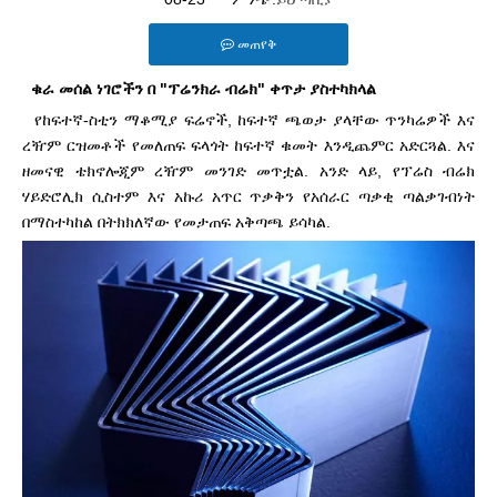
መጠየቅ
ቁራ መሰል ነገሮችን በ "ፕሬንክራ ብሬክ" ቀጥታ ያስተካክላል
የከፍተኛ-ስቲን ማቆሚያ ፍሬኖች, ከፍተኛ ጫወታ ያላቸው ጥንካሬዎች እና
ረዥም ርዝመቶች የመለጠፍ ፍላጎት ከፍተኛ ቁመት እንዲጨምር አድርጓል. እና
ዘመናዊ ቴክኖሎጂም ረዥም መንገድ መጥቷል. አንድ ላይ, የፕሬስ ብሬክ
ሃይድሮሊክ ሲስተም እና አኩሪ አጥር ጥቃቅን የአሰራር ጣቃቂ ጣልቃገብነት
በማስተካከል በትክክለኛው የመታጠፍ አቅጣጫ ይሳካል.