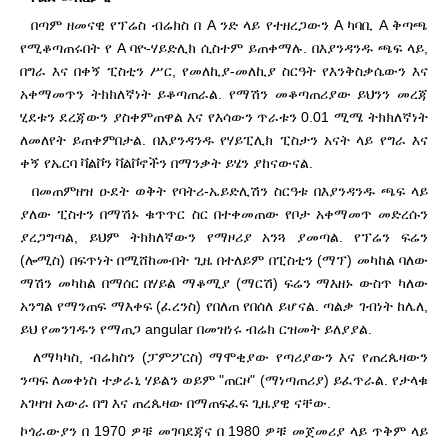
በጣም ዘመናዊ የፕሬስ ብሬክስ በ A ንድ ላይ የተዘረጋውን A ካባቢ A ቅጣጫ
የሚቆጣጠሩበት የ A ባዮ-ሃይድሊክ ሲስተም ይጠቀማሉ. በእያንዳንዱ ጫፍ ላይ,
በግራ እና በቀኝ ፒስቲን ሥር, የመለኪያ-መለኪያ ስርዓት የእንቅስቃሴውን እና
አቀማመጥን ትክክለኛነት ይቆጣጠራል. የማሽን መቆጣጠሪያው ይህንን መረጃ
ሂደቱን ደረጃውን ያስቀምጠዋል እና የእሳውን ጥራቱን 0.01 ሚሜ ትክክለኛነት
ለመለየት ይጠቀምበታል. በእያንዳንዱ የሃይፒሊክ ፒስታን አናት ላይ የግራ እና
ቀኝ የኤርባ ቫልቮን ቫልቮኖችን በማንቃት ይሄን ያከናውናል.
በመጠምዘዝ ዑደት ወቅት የባትሪ-ኤይድሊሽን ስርዓቱ በእያንዳንዱ ጫፍ ላይ
ያለው ፒስተን በማሽኑ ቁጥጥር ስር በተቀመጠው የቦታ አቀማመጥ መድረሱን
ያረጋግጣል, ይህም ትክክለኛውን የማዞሪያ አንጓ ያመጣል. የፕሬን ፍሬን
(ሎሚስ) በፍጥነት በሚሸከሙበት ጊዜ በተለይም በፒስቲን (ማፕ) መካከል ባለው
ማሽን መካከል በማሰር በሃይል ማቆሚያ (ማርሽ) ፍሬን ማእዘኑ ውስጥ ካለው
አንግል የማንጠፍ ማእቀፍ (ፈረንስ) የበለጠ የበሰለ ይሆናል. ጣልቃ ገብነት ከሌለ,
ይህ የመንገዱን የማጠጋ angular በመዝነሩ ብሬክ ርዝመት ይለያያል.
ለማካካስ, ብሬክስን (ፓምፖርስ) ማሞቂያው የጣሪያውን እና የጠረጴዛውን
ንጣፍ ለመቀነስ ተቃራኒ ሃይልን ወይም "ጠርዞ" (ማነጣጠሪያ) ይፈጥራል. የታላቁ
አገዛዝ አውራ በግ እና ጠረጴዛው በማጠፍፈፍ ጊዜያዊ ናቸው.
ኮጎራውያን በ 1970 ዎቹ መገባደጃና በ 1980 ዎቹ መጀመሪያ ላይ ጥቅም ላይ