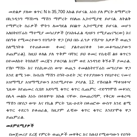
መድልዎ ያለው ቁጥር N ከ 35,700 እኩል ይሆናል. አነስ ያለ ምርት ለማምረት
በኪንዲንግ ማሽነጫ ማሽን ማምረት የበለጠ ኢኮኖሚያዊ ይሆናል. ለትልቅ
የማምረት ስራዎች ሞትን ለመግደል ይበልጥ ኢኮኖሚያዊ ይሆናል. መሆን
አለበት
በፕሬስ ማተሚያ መሳሪያዎች (የአከፋፈል ዲዛይን የሚያጨናግረው) እና
በሰዓቱ የሚመረተውን የሰዓታት ዋጋ (ይህ በሱ ፈንታ የሽያጭ እቃዎች ወጪን
ስለሚጎትቱ የተጠቆመው ቀመር ያልተጠናቀቀ ነው.
መቆጣጠሪያውን
ይጨምራል). ከዚህ ቀለል ያለ ጥቅም ባሻገር ይህ ቀመር የሴቲቭ ልዩ ቁጥርን
በተመለከተ ትክክለኛ መረጃን ያቀርባል እናም ወደ አንዳንድ ቅኝቶች ያመራል.
የሽቦ ማሽኑ እና የሴኪውሪስ ወጭ ወጪን ተመልከት
የፕሬስ መሣሪያው ዋጋ
እንደ ቋሚ ነው. ከብሪክ ማሽን ሰዓት-ዑደት ጋር የተያያዘውን የዩኒዮተር ናሙና
አዝማሚያ አዝማሚያውን እንደሚታየው ያሳያል. 12. የሽብልቅ ማቀዝቀዣ
ጊዜው እየጨመረ ሲሄድ አድካሚ ቁጥር ቁጥር ሲጨምር -
የድግግሞሽ መቀነስ;
በሌላ መልኩ እነሱ በተለዋጭ እኩል ናቸው. በመጨረሻም, የቅርጽ መቁረጫ
ማሽን በየሰጋ ወጭ እና የኪል ምርት ጊዜ-ዑደት በቀጠሮው ውስጥ እንደ ቋሚ
ቁጥር ተደርጎ ይቆጠራል, ከዚያም ፈቺው ቁጥር ቁጥር እንደ
የሞቱ ዋጋ
ይጨምራል.
መደምደሚያዎች
በመጀመሪያ ደረጃ የምርት ወጪዎች መዋቅር እና ከሉህ የሚወጣውን የሰዓት