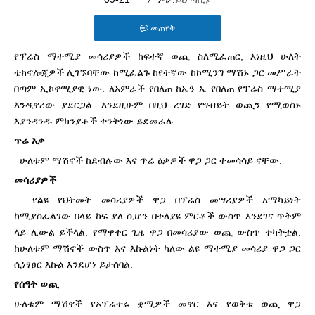
መጠየቅ
የፕሬስ ማተሚያ መሳሪያዎች ከፍተኛ ወጪ ስለሚፈጠር, እነዚህ ሁለት
ቴክኖሎጂዎች ሊገኙባቸው ከሚፈልጉ ከየትኛው ከኮሚንግ ማሽኑ ጋር መሥራት
በጣም ኢኮኖሚያዊ ነው. ለአምራች የበለጠ ከኤን ኤ የበለጠ የፕሬስ ማተሚያ
እንዲኖረው ያደርጋል. እንደዚሁም በዚህ ረገድ የግብይት ወጪን የሚወስኑ
እያንዳንዱ ምክንያቶች ተንትነው ይደመራሉ.
ጥሬ እቃ
ሁለቱም ማሽኖች ከደብሉው እና ጥሬ ዕቃዎች ዋጋ ጋር ተመሳሳይ ናቸው.
መሳሪያዎች
የልዩ የህትመት መሳሪያዎች ዋጋ በፕሬስ መሣሪያዎች አማካይነት
ከሚያስፈልገው በላይ ከፍ ያለ ሲሆን በተለያዩ ምርቶች ውስጥ እንደገና ጥቅም
ላይ ሊውል ይችላል. የማዋቀር ጊዜ ዋጋ በመሳሪያው ወጪ ውስጥ ተካትቷል.
ከሁለቱም ማሽኖች ውስጥ እና እኩልነት ካለው ልዩ ማተሚያ መሳሪያ ዋጋ ጋር
ሲነፃፀር እኩል እንደሆነ ይታሰባል.
የሰዓት ወጪ
ሁለቱም ማሽኖች የኦፕሬተሩ ቋሚዎች መኖር እና የወቅቱ ወጪ ዋጋ