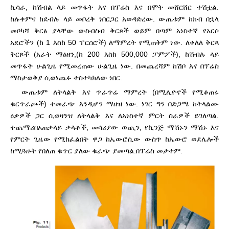
ኪሳራ, ከሽብል ላይ መጥፋት እና በፕሬስ እና በሞት መሸርሸር ተሽቷል.
ከሉቀምና ከደብሉ ላይ መቦረቅ ነበር
ጋር አወዳድረው. ውጤቱም ከክብ በኋላ
መቦካሻ ቅርፅ ያላቸው ውስብስብ ቅርጾች ወይም በጣም አነስተኛ የአርሶ
አደሮችን (ከ 1 እስከ 50 ፐርሰሮች) ለማምረት የሚጠቅም ነው. ለቀለለ ቅርጻ
ቅርጾች (አራት ማዕዘን,
(ከ 200 እስከ 500,000 ፓምፖች), ከሽብሉ ላይ
መጥፋት ሁልጊዜ የሚመረጠው ሁልጊዜ ነው. በመጨረሻም ከሽቦ እና በፕሬስ
ማስታወቅያ ሲወነጨፉ ተስተካክለው ነበር.
ውጤቱም ለትላልቅ እና ጥራጥሬ ማምረት (በሚሊዮኖች የሚቆጠሩ
ቁርጥራጮች) ተመራጭ እንዲሆን ማዘዝ ነው. ነገር ግን በድጋሜ ከትላልሙ
ዕቃዎች ጋር ሲወዛንዝ ለትላልቅ እና ለአነስተኛ ምርት ስራዎች ይገለጣል.
ተጨማሪ
በአጠቃላይ ቃላቶች, መሳሪያው ወጪን, የኪንጅ ማሽኑን ማሽኑ እና
የምርት ጊዜው የሚከፈልበት ዋጋ ከኤውሮሲው ውስጥ ከኤውሮ ወደሌሎች
ከሚጓዙት የበለጠ ቁጥር ያለው ቁራጭ ያመጣል.
በፕሬስ መታተም.