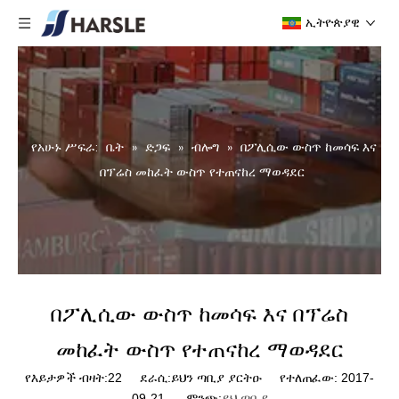
ኢትዮጵያዊ
የአሁኑ ሥፍራ:
ቤት
»
ድጋፍ
»
ብሎግ
»
በፖሊሲው ውስጥ ከመሳፍ እና
በፕሬስ መከፈት ውስጥ የተጠናከረ ማወዳደር
በፖሊሲው ውስጥ ከመሳፍ እና በፕሬስ
መከፈት ውስጥ የተጠናከረ ማወዳደር
የእይታዎች ብዛት:
22
ደራሲ:ይህን ጣቢያ ያርትዑ የተለጠፈው: 2017-
09-21 ምንጭ:
ይህ ጣቢያ