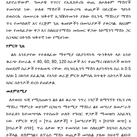
አይኖራቸውም. ዓመታዊ ጥገናና የኤሌክትሪክ ወጪ ለሁለቱም ማሽኖች
ተመሳሳይ ነው. ሁለቱ ማሽኖች የመውረጫ ወጪዎች በደረጃው ዓይነት
ይወሰናሉ. በመሠረቱ ዝቅተኛ ኢንቨስትመንት ያለው የቢንዲ ማሽነሪያ ማሽን
ጥሩ የመካከለኛ እና የረጅም ጊዜ ቁጠባዎችን በመሳሪያዎች ያቀርባል. ለዚህም
ነው የመክፈያው ዋጋ እና ስለዚህ የማሽኑ መስመር ዋጋው ከኮሚንግ ማሽኑ ጋር
ሲነጻጸር በትንሹ ዝቅተኛ ነው የሚሆነው.
የምርት ጊዜ
ልክ እንደታየው የተቆለፈው ማተሚያ በእያንዳንዱ ጭንቅላት ላይ አንድ
ቁራጭ ይሠራል. የ 40, 60, 80, 120 ስራዎች እና ተጨማሪ በሰከንዶች ውስጥ
በመደበኛ ስራዎች የተለመዱ ናቸው. የቢንቢሊንግ ማሽን ለያንዳንዱ ስራ ከ 0.5
እስከ 1 ሰከንድ ይፈልጋል. የአንድ ወራጅ ምርት ለምሳሌ ከጥቂት ሴኮንዶች እስከ
አስር ሴኮንዶች ድረስ ይጠይቃል.
መደምደሚያ
ለተወሰነ ፍቺ የሚሰጠውን ልዩ ልዩ ቁራጭ ንጥረ ነገሮች ለማግኘት የኪን ቦላ
ማሽነሪ ማምረት ወይንም በጋዜጣ ማተሚያ ማሽነሪ ልዩ መሣሪያ ለመሥራት
ከተፈለገ ከተመጣጣሉ የተሰጡት ሁለት የግብር ዋጋዎች ማመዛዘን አስፈላጊ
ነው. የምርት ዋጋ] = [ጥሬ ዕቃዎች] + [መሣሪያዎች] + [የሰዓት ወጭ] x
[የስራዎች ሰዓት]. ጥሬ ዕቃው ዋጋ ተመሳሳይ ነው ስለዚህም ከሂሳብ ሊሰረዝ
ይችላል. ለሽምግልና ለፕሬስ ማሽኑ ወጪዎች መካከል ያለው ከፍተኛ ልዩነት