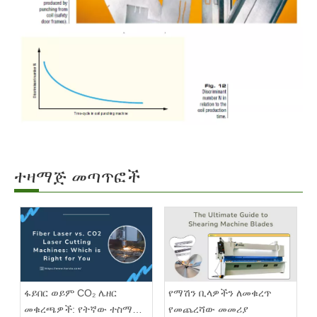
ተዛማጅ መጣጥፎች
ፋይበር ወይም CO₂ ሌዘር
የማሽን ቢላዎችን ለመቁረጥ
መቁረጫዎች: የትኛው ተስማሚ
የመጨረሻው መመሪያ