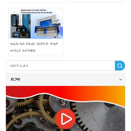
ነው?
ብሬክ ላይ የሌዘር ደህንነት ጥበቃ
መሳሪያ አተገባበር
ፈልግ
ድጋፍ