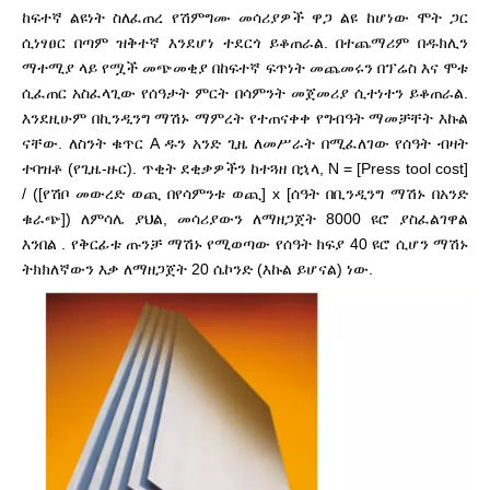
ከፍተኛ ልዩነት ስለፈጠረ የሽምግሙ መሳሪያዎች ዋጋ ልዩ ከሆነው ሞት ጋር
ሲነፃፀር በጣም ዝቅተኛ እንደሆነ ተደርጎ ይቆጠራል. በተጨማሪም በዱክሊን
ማተሚያ ላይ የሟች መጭመቂያ በከፍተኛ ፍጥነት መጨመሩን በፕሬስ እና ሞቱ
ሲፈጠር አስፈላጊው የሰዓታት ምርት በሳምንት መጀመሪያ ሲተነተን ይቆጠራል.
እንደዚሁም በኪንዲንግ ማሽኑ ማምረት የተጠናቀቀ የግብዓት ማመቻቸት እኩል
ናቸው. ለስንት ቁጥር A ዱን አንድ ጊዜ ለመሥራት በሚፈለገው የሰዓት ብዛት
ተባዝቶ (የጊዜ-ዙር). ጥቂት ደቂቃዎችን ከተጓዘ በኋላ, N = [Press tool cost]
/ ([የሽቦ መውረድ ወጪ በየሳምንቱ ወጪ] x [ሰዓት በቢንዲንግ ማሽኑ በአንድ
ቁራጭ]) ለምሳሌ ያህል, መሳሪያውን ለማዘጋጀት 8000 ዩሮ ያስፈልገዋል
እንበል . የቅርፊቱ ጡንቻ ማሽኑ የሚወጣው የሰዓት ክፍያ 40 ዩሮ ሲሆን ማሽኑ
ትክክለኛውን እቃ ለማዘጋጀት 20 ሴኮንድ (እኩል ይሆናል) ነው.