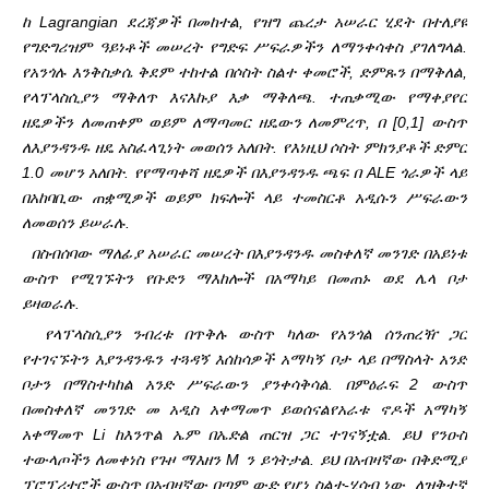
ከ Lagrangian ደረጃዎች በመከተል, የዝግ ጨረታ አሠራር ሂደት በተለያዩ
የግድግሪዝም ዓይነቶች መሠረት የግድፍ ሥፍራዎችን ለማንቀሳቀስ ያገለግላል.
የአንጎሉ እንቅስቃሴ ቅደም ተከተል በሶስት ስልተ ቀመሮች, ድምጹን በማቅለል,
የላፕላስሲያን ማቅለጥ እና
እኩያ እቃ ማቅለጫ. ተጠቃሚው የማቀያየር
ዘዴዎችን ለመጠቀም ወይም ለማጣመር ዘዴውን ለመምረጥ, በ [0,1] ውስጥ
ለእያንዳንዱ ዘዴ አስፈላጊነት መወሰን አለበት. የእነዚህ ሶስት ምክንያቶች ድምር
1.0 መሆን አለበት. የ
የማጣቀሻ ዘዴዎች በእያንዳንዱ ጫፍ በ ALE ጎራዎች ላይ
በአከባቢው ጠቋሚዎች ወይም ክፍሎች ላይ ተመስርቶ አዲሱን ሥፍራውን
ለመወሰን ይሠራሉ.
በስብሰባው ማለፊያ አሠራር መሠረት በእያንዳንዱ መስቀለኛ መንገድ በአይነቱ
ውስጥ የሚገኙትን የቡድን ማእከሎች በአማካይ በመጠኑ ወደ ሌላ ቦታ
ይዛወራሉ.
የላፕላስሲያን ንብረቱ በጥቅሉ ውስጥ ካለው የአንጎል ሰንጠረዥ ጋር
የተገናኙትን እያንዳንዱን ተጓዳኝ እሰከሳዎች አማካኝ ቦታ ላይ በማስላት አንድ
ቦታን በማስተካከል አንድ ሥፍራውን ያንቀሳቅሳል. በምዕራፍ 2 ውስጥ
በመስቀለኛ መንገድ መ አዲስ አቀማመጥ ይወሰናል
የአራቱ ኖዶች አማካኝ
አቀማመጥ Li ከእንጥል ኤም በኤድል ጠርዝ ጋር ተገናኝቷል. ይህ የንዑስ
ተውላጦችን ለመቀነስ የጉዞ ማእዘን M ን ይጎትታል. ይህ በአብዛኛው በቅድሚያ
ፕሮፕሪተሮች ውስጥ በአብዛኛው በጣም ውድ የሆነ ስልተ-ሂሳብ ነው. ለዝቅተኛ