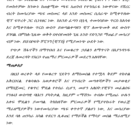
የመክተቻው ክንውኑ ከጠቋሚው ጫፍ አጠገብ የተንሰራፋ ነው
ዋናው የሸረር
ብረት ከመሳሪያው ጫፍ መስመር ላይ አንድ መስመር ሲሰራጭ ከሚቀጥለው
ቺፕ ፍጥረት ጋር ሲነፃፀር ነው. ከአንድ ፈጣን በኋላ, ተመሳሳይው ጥርስ ከእሳቱ
እና ከሚቀጥለው ጥርስ ውስጥ ይወጣል
ቀጣዩን ቺፕ ለመጭመቅ ወደ ውስጥ
ይገባል. በምስለ-ጊዜው ወቅት በተሰየመበት ጊዜ አንድ የድንጋይ ማጠፊያ መሳሪያ
ብቻ ነው. ይህ በሶፍት ሾፒንግ (ቺፕስ) የሚያመነጭ ዑደት ነው.
የጭቃ ሽፋኖችን በማጥበብ እና የመቁረጥ ኃይልን ለማጥናት በእያንዳንዱ
ደረጃ ለመረዳት የእርሶ ተጨማሪ ምርመራዎች መደረግ አለባቸው.
ማጠቃለያ
በዚህ ወረቀት ላይ የመቁረጥ ሂደትን ለማስመሰል የተሟላ ቅደም ተከተል
አቅርበናል. የቁሳቁሱ አወቃቀሮች እና የንብረት መጣቀሻዎችን መታወቂያ
በማስጀመር, የቁጥር ሞዴል የተሰራ ሲሆን, መሆን አለበት.
የቺፑን መፈልሰፍ
የንጹህ ውስጣዊ ባህሪን ያካትታል, ከዚያም «ማሽን» ተብሎ የሚጠራ ሁሉን
አቀፍ ሞዴልን ያመጣል. ትክክለኛው ምርመራዎች የሚያተኩሩት የወራጅ
ማራዘሚያዎችን ነው
የመሳሪያው ጫፍ ቀጥተኛ ያልሆነ ነው, እና መሳሪያው
እንደ ባለ ጠንካራ አካል ተደርጎ ሊቆጠር የማይችል የማሳያ መሰል ማራዘሚያ
ነው.