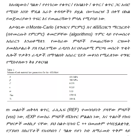
ከአብqውስ / ግልጽ / የተነገረው የቁጥር / የአባልነት / ቁጥር / ቁጥር ጋር አብሮ
የሚሄድ አሃድ ሞዴል አራት ቀዳዳዎችን ይዟል. በሠንጠረዡ 3 በቀኝ በኩል
የመጀመሪያውን ጥፍር እና የመጨረሻውን ምሳሌ የሚያሳይ ነው.
ለታሳቢው በ Monte-Carlo (ለግብርና ምርምር) እና ለቬቬርበርግ ማርኳርድት
(በተመረጡት የምርምር) ቀመሮቻቸው (algorithms) ጥምር ላይ የተመሰረተ
አሰራርን እንጠቀማለን. የሙከራው ምላሾች የመጨረሻውን ርዝመት
ይመለከታል
ራቅ ያለ የአፈፃሚው ራዲየስ እና በተጠቃሚ ምርጫ መሰረት ጥቂት
ሌሎች ጥቃቅን ራዲዎች. በማጎልበት አሰራር ሂደት መቀነስ የሚፈለገው ተግባር
የሚከተለውን ቅፅ ያቀርባል
m መልሶች ጠቅላላ ቁጥር, ራኢኤፍ (REF) ተመሳሳይነት ያላቸው ምላሾች
(vss) ነው, rEXP የሙከራ ምላሾች የቬክተር ምልልስ ነው, እና ጥልሶች የክብ
ምዘናዎች መለኪያ ናቸው. ይህ ስልተ-ሂሳብ C ++ በመጠቀም ተካሂዷል
ቋንቋ,
የፓይዘን ስክሪፕቶች የአብካስን / ግልጽ የሆነ ኮድ ለማራመድ ጥቅም ላይ