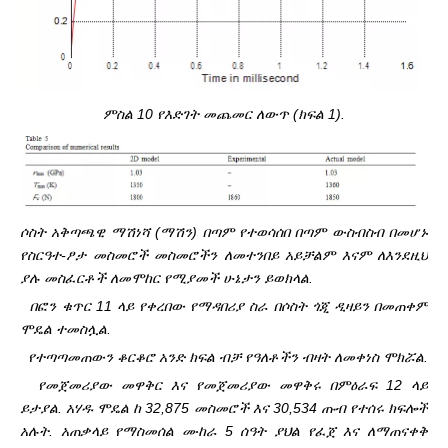
ምስል 10 የእድገት መጨመር ለውጥ (ክፍል 1).
ሶስት አቅጣጫዊ ማሽነሻ (ማሽን) በጣም የተወሳሰበ በጣም ውስብስብ በመሆኑ
የስርዓተ-ፆታ መስመሮች መስመሮችን ለመተንበይ አይቻልም እናም ለእንደዚህ
ያሉ መስፈርቶች ለመሞከር የሚያመች ሁኔታን ይወክላል.
በፎን ቁጥር 11 ላይ የቀረበው የማዳበሪያ ስራ በሶስት ጎጂ ዲዛይን በመጠቀም
ሞዴል ተመስሏል.
የተጣጣመጠውን ቆርቆሮ አንድ ክፍል ብቻ የዓለቶችን ብዛት ለመቀነስ ሞክሯል.
የመጀመሪያው መዋቅር እና የመጀመሪያው መዋቅሩ በምዕራፍ 12 ላይ
ይታያል. አሃዱ ሞዴል ከ 32,875 መስመሮች እና 30,534 ጡብ የተሰሩ ክፍሎች
አሉት. አጠቃላይ የማስመሰል ሙከራ 5 ሰዓት ያህል የፈጀ እና ለማጠናቀቅ