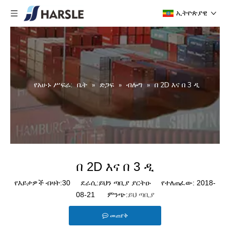
ኢትዮጵያዊ
የአሁኑ ሥፍራ:
ቤት
»
ድጋፍ
»
ብሎግ
»
በ 2D እና በ 3 ዲ
በ 2D እና በ 3 ዲ
የእይታዎች ብዛት:
30
ደራሲ:ይህን ጣቢያ ያርትዑ የተለጠፈው: 2018-
08-21 ምንጭ:
ይህ ጣቢያ
መጠየቅ