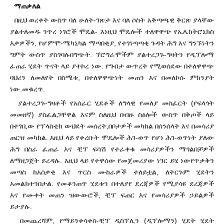
ማጠቃለል
በዚህ ወረቀት ውስጥ ባለ ሁለት-ገጽታ እና ባለ ሶስት አቅጣጫዊ ቅርጽ ያላቸው
ያልተለመዱ ንጥረ ነገሮች ሞዴል- እነዚህ ሞዴሎች ተለዋዋጭ የኤሌክትሮኒክስ
እቃዎችን, የሆምሞ-ሜካኒካል ማጣበቂያ, የተገነጣጣቂ ጉዳት ሕግ እና ግንኙነትን
ግምት ውስጥ ያስገባሉ
በግጭት. ኘሮግራሞችም ያልተረጋጉ-ግዛትን የዲፕሎማ
ፈጠራ ሂደት ጥናት ላይ ያተኮረ ነው. የግብታ ውጥረት የሚወሰደው በተለዋዋጭ
ባህሪን ለመለየት በስሜቱ, በተለዋዋጭነት መጠን እና በመለኮሱ ምክንያት
ነው.
መቁረጥ.
ያልተረጋጉ-ግዛቶች የአሰራር ሂደቶች ለግላዊ የመለያ መስፈርት (የፍላጎት
መመዘኛ) ያስፈልጋቸዋል እናም ስለዚህ በብዙ ስዕሎች ውስጥ በቅጦች ላይ
በተገቢው የፕላስቲክ ውህደት መሰረት,
በቦታዎች መካከል በሰንሰላት እና በመሳሪያ
ጠርዝ መካከል. እዚህ ላይ የቀረቡት ሞዴሎች ሕገ-ወጥ የሆነ ሕገ-ወጥነት ያለው
ሕግ በስራ ፈጠራ እና ቺፕ ፍሳሽ የተራቀቁ መሳሪያዎችን ማጎልበቻዎች
ለማዘጋጀት ይረዳሉ. እዚህ ላይ የተዋሰው የመጀመሪያው ነገር ይሄ ነው
የጥቃቅን
መጣስ ከአሰቃቂ እና ጥርስ ሙከራዎች ተለይቷል, ለትርጉም ሂደትን
አመልክተንበታል. የመቆንጠጥ ሂደቱን በተለያየ ደረጃዎች የሚያሳዩ ደረጃዎች
እና የሙቀት መጠን ዝውውሮች, ቺፕ ፍጠር እና የመሳሪያዎች ኃይልዎች
ይታያሉ.
በመጨረሻም, የማይንቀሳቀስ-ቺፕ ዲስፕሊን (ዲፕሎማን) ሂደት ሂደት