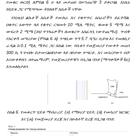
የመቁር ወርድ) ለ
ምስል 6 ሀ ላይ መታጠፍ በሠንጠረዥ 3 ይቀርባል. እነዚህ
ከሂደቱ ጋር የሚጣጣሙ ትክክለኛ እሴቶች ናቸው.
የእነዚህ ልኬቶች እሴቶች የሙከራ እና የቁጥጥር አሰራሮችን ይፈትሻል.
በቁጥር አወጣጥ ላይ የቁጥር ርዝመት 10 ሚሊ ሜትር, ቁመቱ 5 ሚሜ እና
ውፍረት 2 ሚሜ (ይህ ጥንካሬዎችን ለመቁረጥ አስፈላጊ ነው
ተጨማሪ). ጥብቅ
የእርቀሻ መሣሪያው (ምስል 6 ለ) ንጣቢው ጥግ ​​5.7 ዲግሪ ሲይዝ እና የመለኪያ
ራዲል ከ 0.1 ሚሊ ሜትር ጋር እኩል ነው. የቤቱን የመጀመሪያ የሙቀት መጠን
300 ኪ.ግ ተብሎ ይታመናል
በቦታው ላይ በቦታው ተጣርቶ, እና መሳሪያውን ብቻ
እናውቀዋለን. በተጨማሪም, የመጀመሪያዎቹን የሲጋል ባንድ (ማጣቀሻዎች 6c)
እንመለከታለን.
ስእል 6. የመቆረጥ ሂደቱ ማብራሪያ. (ሀ) የማዞሪያ ሂደት, (ለ) የመሳሪያ ዝርዝር
እና (ሐ) የመጀመሪያ ደረጃ እና በሁለተኛ ደረጃ የሲጋል ባንድ.