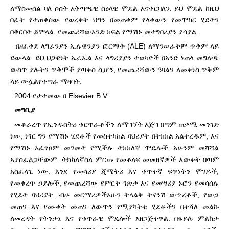
ለማስመሰል ባለ ሶስት አቅጣጫዊ ስዕላዊ ሞዴል እናቀርባለን. ይህ ሞዴል ከዚህ
በፊት የተጠቀሰው የወረቀት ህግን በመጠቀም የላቀውን የመሞከር ሂደትን
በቅርበት ይሞላል. የመጨረሻው
አንድ ክፍል የማሽኑ መተግበሪያን ያሳያል.
በዘፈቀደ ላግራንያን ኢሉዌንያን ፎርማት (ALE) ለማንሠራትም ጥቅም ላይ
ይውላል. ይህ ህጋዊነት ኡራኤል እና ላግሪያያን ተወካዮች በአንድ ነጠላ መግለጫ
ውስጥ ያሉትን ጥቅሞች ያጣቀሰ ሲሆን, የመጨረሻውን ዓባልን ለመቀነስ ጥቅም
ላይ ውሏል
የተጣራ ማዛባት.
2004 የታተመው በ Elsevier B.V.
መግቢያ
መቆራረጥ የኢንዱስትሪ ቁርጥራቶችን ለማግኘት እጅግ በጣም ጠቃሚ መንገድ
ነው, ነገር ግን የማሽኑ ሂደቶች የመስተካከል ባህሪያት በትክክል አልተረዱም, እና
የማሽኑ አፈፃፀም መገመት የሚችሉ ትክክለኛ ሞዴሎች አሁንም መሻሻል
አያስፈልጋቸውም. ትክክለኛ
ስለ ምርጡ የመቆለፍ መመዘኛዎች እውቀት በጣም
አስፈላጊ ነው. እንደ የመሳሪያ ጂሜትሪ እና ቀጥተኛ ፍጥነትን ሞገዶች,
የመቁረጥ ኃይሎች, የመጨረሻው የምርት ገጽታ እና የመሣሪያ ኑሮን የመሳሰሉ
የሂደት ባህሪያት. ብዙ መርማሪዎች
አሁን ትላልቅ ትናንሽ ውጥረቶች, የውኃ
መጠን እና የሙቀት መጠን ለውጥን የሚያካትቱ ሂደቶችን በተሻለ መልኩ
ለመረዳት የትንታኔ እና የቁጥራዊ ሞዴሎች አዘጋጅተዋል. በፋይሉ ምልከታ