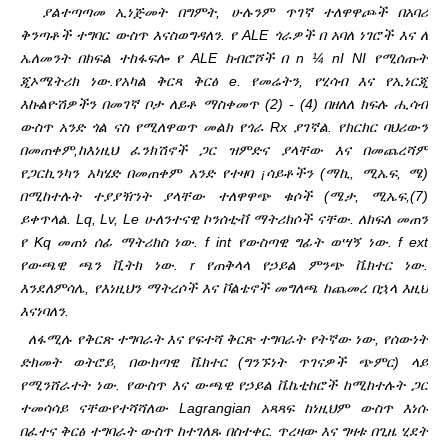
ያልተጣጣመ ኢነጅመት በግምት, ሁሉንም ጥገኛ ተለዋዋጮች በአባሪ
ቅንጣቶች ተግባር ውስጥ እናስወግዳለን. የ ALE ጎራዎች በ አባለ ነገሮች እና ለ
ኤለመንት በክፍል ተከፋፍሎ የ ALE ክብሮሾች በ n ¼ nI NI የሚሰጡት
ጂኦሜትሪክ ነው.
የአካል ቅርጻ ቅርፅ e. የመሬትን, የሂሳብ እና የኢነርጂ
እኩልዮሽዎችን በመገኛ ቦታ ለይቶ ማስቀመጥ (2) - (4) በዘለለ ክፍሉ ሒሳብ
ውስጥ አንድ ጎል ናስ የሚለዋወጥ መልክ የጎራ Rx ያገኛል. የክርክር ባህሪውን
በመጠቀም,
ከእነዚህ ፈንክሽኖች ጋር ዝምድና ያላቸው እና በመጨረሻም
የጋርኪንካን አካሄድ በመጠቀም አንድ የተዛባ ¡ሳይቶችን (ማኪ, ሚኤፍ, ሜ)
በሚከተሉት ተያያዥነት ያላቸው ተለዋዋጭ ቁሶች (ሜታ, ሚኤፍ,
(7)
ይቀጥላል. Lq, Lv, Le ሁለንተናዊ ኮንሰቲቭ ማትሪክሶች ናቸው. ለክፍለ መጠን
የ Kq መጠነ ሰፊ ማትሪክስ ነው. f int የውስጣዊ ግፊት ወሣኝ ነው. f ext
የውጫዊ ጫን ቪትክ ነው. r የጠቅላላ የኃይል ምንጭ ቬክተር ነው.
እንደ
ለምሳሌ, የእነዚህን ማትረሶች እና ቮልቴኖች መግለጫ ከጨመረ በኋላ እዚህ
እናነባለን.
ለፋሚሉ የቅርጽ ተግባራት እና የፍተሻ ቅርጽ ተግባራት የትኛው ነው, የሰውነት
ድክመት ወትሮይ, በውክጣዊ ቬክተር (ግንኙነት ጥገናዎች ጭምር) ላይ
የሚንሸራተት ነው. የውስጥ እና ውጫዊ የኃይል ቬኬቲከሮች ከሚከተሉት ጋር
ተመሳሳይ ናቸው
የተሻሻለው Lagrangian አጻጻፍ ከነዚህም ውስጥ እነሱ
በፈተና ቅርፅ ተግባራት ውስጥ ከተገለጹ በስተቀር. ጥረዛው እና ግዛቱ በጊዜ ሂደት