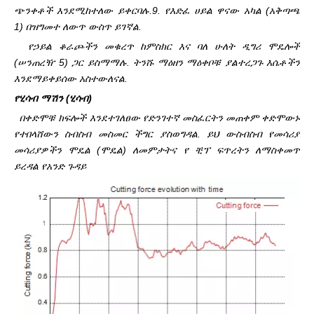
ጭንቀቶች እንደሚከተለው ይቀርባሉ.
9. የእድፈ ሀይል ዋናው አካል (አቅጣጫ
1) በዝግመተ ለውጥ ውስጥ ይገኛል.
የኃይል ቆራጮችን መቁረጥ ከምስክር እና ባለ ሁለት ዲግሪ ሞዴሎች
(ሠንጠረዥ 5) ጋር ይስማማሉ. ትንሹ ማዕዘን ማዕቀቦቹ ያልተረጋጉ እሴቶችን
እንደማይቀይሰው አስተውለናል.
የሂሳብ ማሽን (ሂሳብ)
በቀድሞቹ ክፍሎች እንደተገለፀው የድንገተኛ መስፈርትን መጠቀም ቀድሞውኑ
የተበላሸውን ስብስብ መስመር ችግር ያስወግዳል. ይህ ውስብስብ የመሳሪያ
መሳሪያዎችን ሞዴል (ሞዴል) ለመምታትና የ ቺፕ ፍጥረትን ለማስቀመጥ
ይረዳል የአንድ ጉዳይ