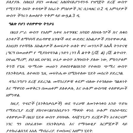
ይለያያሉ. ስለዚህ ይሄን መቁጠር አለበት
በእያንዳንዱ የዝግጅት ደረጃ ውስጥ
የሚገኙት ክፍት ቀዳዳዎች ከአራት ምሰሶዎች ጋር ሲነጻጸር በ 2 ዲ አምሳያዎች
ውስጥ ችግሩን ለመለየት ጥቅም ላይ ውሏል.
3 ዲ.
ግልጽ የሆነ ተለዋዋጭ ትንታኔ
በዚህ ሥራ ውስጥ የአለም አቀፍ አተገባበር አካሄድ ለክፍለ-ገፆች እና ለቁስ
አንቀፆች ለማካካሻ ድሬዳዋዊ አገባቦች ወደ ውድድር እኩልታዎች ያስተዋውቃል.
እነዚህን የተሻሻሉ እኩልታዎች ለመፍታት ሁለት ዋና መንገዶች አሉ
Å ትንተናዊ
¡ግርግ በመጠቀም የ ሚያስተጓጉል ¡ንድን ¡ንገ Å ልጥቅ (¡Œ ል) ¡Œ ልጥብጥ.
በተጨማሪም, ይህ ዘዴ በተገቢ ሁኔታ ውስጥ አግባብነት ያለው ነው, ምክንያቱም
ትንሽ የጊዜ ጭማሪው መጠኑን ይወስነዋል
በአንድ የተወሰነ ጭማሪ ውስጥ
የእንቅስቃሴ. ለተወሰነ ጊዜ, መፍትሔው በሚከተለው ሂደት መሰረት ይደረጋል.
ላግራንግያን ደረጃ ይደረጋል. መሻገሪያዎቹ ቀደም ብለው የተገለፀው ግልጽነት
እና ማዋሃድ መዋቅርን በመጠቀም ይለቀቃሉ, እና ሁሉም ውስጣዊ ተለዋዋጮች
ዘምነዋል.
ከዚያ, ጥፍሮች (እንቅስቃሴዎች) ወደ ጥራዞቹ ለመንቀሳቀስ አንድ ጥይዝ
የማድረጊያ ደረጃ ይከናወናል
የአክሲዮኑን ማዛባት ቀነሰ. ሁሉም የአስተዳደር
ተለዋዋጮች በዚህ ሂደቱ ውስጥ ይጓጓዛሉ. ላላጃንጊያን ደረጃዎችን አናቀርብም
ነገር ግን በተፈለገው የእንቅስቃሴ እና የማሳወቂያ እርምጃዎች ላይ
ያተኩራል
እንደ አአሌ ማብራሪያ. የመስመር አዘምን ሂደት.