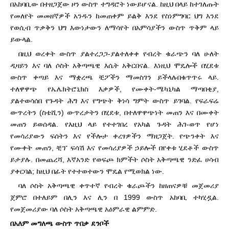
በአከባቢው በተዘጋጀው ዞን ውስጥ ተግዳሮት ነው
ይሆናል. ከዚህ በላይ ከተገለጡት
የመለየት መመዘኛዎች አንዱን ከመጠቀም ይልቅ እንደ የስነምግባር ህግ እንደ
የወሲብ ጥቃቅን ህግ እውነታውን ለማሳየት በአምሳያችን ውስጥ ጥቅም ላይ
ይውላል.
በዚህ ወረቀት ውስጥ ያልተረጋጋ-ያልተለቀቀ የብረት ቁራጭን ባለ ሁለት
ዲዛይን እና ባለ ሶስት አቅጣጫዊ እሴት አቅርበናል. እነዚህ ሞዴሎች በሂደቱ
ውስጥ ቀጣይ እና ማቋረጫ ቺፖችን ማመስገን ይችላሉ
በቁጥጥሩ ላይ.
ተለዋዋጭ የኤሌክትሮኒክስ እቃዎች, የሙቀት-ሜካኒካል ማጣበቂያ,
ያልተወሳሰበ የጉዳት ሕግ እና የግጭት ቅነሳ ግምት ውስጥ ይገባል. የፍራፍሬ
ውጥረትን (ስቴሺን) ውጥረታትን በሂደቱ, በተለዋዋጭነት መጠን እና በሙቀት
መጠን ይወሰዳል. የ
እዚህ ላይ የተተገበረ የአካል ጉዳት ሕገ-ወጥ የሆነ
የመሳሪያውን ፍሰትን እና የችሎታ ቀረፃዎችን ማዘጋጀት. የጭንቀት እና
የሙቀት መጠን, ቺፕ ፍሳሽ እና የመሳሪያዎች ኃይሎች በየቀቱ ሂደቶች ውስጥ
ይታያሉ. በመጨረሻ, እኛ
አንድ የወፍጮ ክምችት ሶስት አቅጣጫዊ ንድፈ ሀሳብ
ያቀርባል; ከዚህ በፊት የተተወተውን ሞዴል የሚወክል ነው.
ባለ ሶስት አቅጣጫዊ ቀጥተኛ የብረት ቁራጮችን ከዘጠናዎቹ መጀመሪያ
ጀምሮ በተለይም በሊን እና ሊን በ 1999 ውስጥ አከባቢ ተካሂዷል.
የመጀመሪያው ባለ ሶስት አቅጣጫዊ አዕምራዊ ልምምድ.
በአለም መግለጫ ውስጥ ጥበቃ ደንቦች