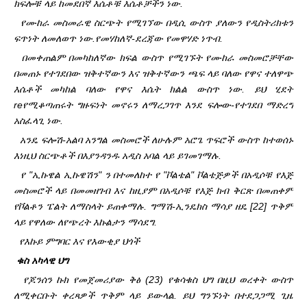
ክፍሎቹ ላይ ከመደበኛ እሴቶቹ እሴቶቻችን ነው.
የሙከራ መስመራዊ ስርጭት የሚገኘው በዲሲ ውስጥ ያለውን የዲስትሪክቱን
ፍጥነት ለመለወጥ ነው.
የመሃከለኛ-ደረጃው የመዋሃድ ነጥብ.
በመቀጠልም በመካከለኛው ክፍል ውስጥ የሚገኙት የሙከራ መስመሮቻቸው
በመጠኑ የተገደበው ዝቅተኛውን እና ዝቅተኛውን ጫፍ ላይ ባለው የዋና ተለዋጭ
እሴቶች መካከል ባለው የዋና እሴት ክልል ውስጥ ነው. ይህ ሂደት
re
የሚቆጣጠሩት ግዙፍነት መኖሩን ለማረጋገጥ እንደ ፍሎው-የተገደበ ማድረግ
አስፈላጊ ነው.
አንዴ ፍሎሽ-አልባ አንግል መስመሮች ለሁሉም አሮጌ ጥፍሮች ውስጥ ከተወሰኑ
እነዚህ ስርጭቶች በእያንዳንዱ አዲስ አባል ላይ ይገመገማሉ.
የ "ኢኩዌል ኢኩዌሽን" ን በተመለከተ የ "ቮልቴል" ቮልቴጅዎች በአዲሶቹ የእጅ
መስመሮች ላይ በመመዘገብ እና ከዚያም በአዲሶቹ የእጅ ክብ ቅርጽ በመጠቀም
የቮልቶን ፔልት ለማስላት ይጠቀማሉ. ግማሽ-ኢንዴክስ ማሳያ ዘዴ [22] ጥቅም
ላይ የዋለው ለ
የጭረት እኩልታን ማሳደግ.
የእኩይ ምግባር እና የእውቂያ ህጎች
ቁስ አካላዊ ህግ
የጆንሰን ኩክ የመጀመሪያው ቅፅ (23) የቁሳቁስ ህግ በዚህ ወረቀት ውስጥ
ለሚቀርቡት ቀረጻዎች ጥቅም ላይ ይውላል. ይህ ግንኙነት በተደጋጋሚ ጊዜ