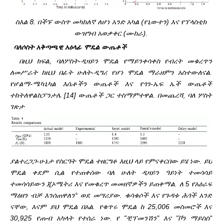
ስእል 8. በችፑ ውስጥ መካከለኛ ለሆነ አንድ አካል (የኒውተን) እና የፕላስቲክ
ውዝግብ አወቃቀር (ሙከራ).
ባለሶስት አቅጣጫዊ አዕላፊ ሞዴል ውጤቶች
በዚህ ክፍል, ባለሦስት-ዲዛይን ሞዴል የማይንቀሳቀስ የብረት መቁረጥን
ለመሥራት ከዚህ በፊት ሁለት-ዲግሪ የሆነ ሞዴል ማራዘምን አስተውለናል.
የሆልማ-ሜካኒካል እሴቶችን ውጤቶች እና የጎን-ኤፍ ኤች ውጤቶች
ተከትለዋል
ከፓንታሌ [14] ውጤቶች ጋር ተስማምተዋል. በመጨረሻ, ባለ ሦስት
ገጽታ
ያልተረጋጋ-ሁኔታ የስርዓት ሞዴል ተዘርግቶ እዚህ ላይ የምናቀርበው ይሄ ነው. ይህ
ሞዴል ቀደም ሲል የተጠቀሰው ባለ ሁለት ዲዛይን ዓይነት ተመሳሳይ
ተመሳሳይውን ጂኦሜትሪ እና የመቁረጥ መመዘኛዎችን ይጠቀማል. ለ 5 የአዕራፍ
ማዕዘን ብቻ እንሰጠዋለን
° ወደ መሣሪያው. ቁሳቁሶች እና የጉዳቱ ሕጎች አንድ
ናቸው, እናም ይህ ሞዴል በአል. የቁጥሩ ሞዴል ከ 25,006 መስመሮች እና
30,925 የጡብ አካላት የተሰራ ነው. የ "ቺፕመንሽን" እና "ቮን ማይስስ"