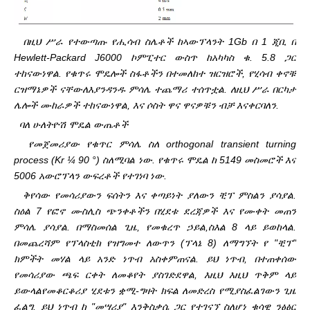
በዚህ ሥራ የተውጣጡ የሒሳብ ስሌቶች ከኣውፕላንት 1Gb በ 1 ጂቢ በ
Hewlett-Packard J6000 ኮምፒተር ውስጥ ከአካካስ ቁ. 5.8 ጋር
ተከናውነዋል. የቁጥሩ ሞዴሎች ስፋቶችን በተመለከተ ዝርዝሮች, የሂሳብ ቀኖቹ
ርዝማኔዎች ናቸው
ለእያንዳንዱ ምሳሌ ተጨማሪ ተሰጥቷል. ለዚህ ሥራ በርካታ
ሌሎች ሙከራዎች ተከናውነዋል, እና ሶስት ዋና ዋናዎቹን ብቻ እናቀርባለን.
ባለ ሁለትዮሽ ሞዴል ውጤቶች
የመጀመሪያው የቁጥር ምሳሌ ስለ orthogonal transient turning
process (Kr ¼ 90 °) ስለሚባል ነው. የቁጥሩ ሞዴል ከ 5149 መስመሮች እና
5006 አውሮፕላን ውፍረቶች የተገነባ ነው.
ቅየሳው የመሳሪያውን ፍሰትን እና ቀጣይነት ያለውን ቺፕ ምስልን ያሳያል.
ስዕል 7 የፎኖ ሙስሊስ ጭንቀቶችን በሂደቱ ደረጃዎች እና የሙቀት መጠን
ምሳሌ ያሳያል. በማስመሰል ጊዜ, የመቁረጥ ኃይል,
ስእል 8 ላይ ይወከላል.
በመጨረሻም የፕላስቲክ የዝግመተ ለውጥን (ፕላኔ 8) ለማግኘት የ "ቺፕ"
ክምችት መሃል ላይ አንድ ነጥብ አስቀምጠናል. ይህ ነጥብ, በተጠቀሰው
የመሳሪያው ጫፍ ርቀት ለመቆየት ያስገድደዋል, እዚህ እዚህ ጥቅም ላይ
ይውላል
የመቆርቆሪያ ሂደቱን ቋሚ-ግዛት ክፍል ለመድረስ የሚያስፈልገውን ጊዜ
ፈልግ. ይህ ነጥብ ከ "መሣሪያ" እንቅስቃሴ ጋር የተገናኘ ስለሆነ ቁሳዊ ንፅፅር