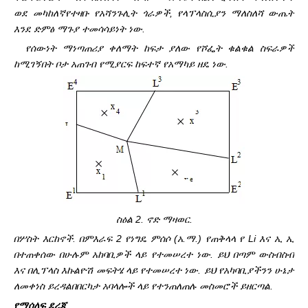
ወደ መካከለኛ
የተዛቡ የአሻንጉሊት ጎራዎች, የላፕላስሲያን ማለስለሻ ውጤት
እንደ ድምፅ ማጉያ ተመሳሳይነት ነው.
የሰውነት ማነጣጠሪያ ቀለማት ከፍታ ያለው የሾፌት ቁልቁል ስፍራዎች
ከሚገኝበት ቦታ አጠገብ የሚያርፍ ከፍተኛ የአማካይ ዘዴ ነው.
ስዕል 2. ኖድ ማዛወር.
በሦስት እርከኖች. በምእራፍ 2 የነግዴ ምሰሶ (አ.ማ.) የጠቅላላ የ Li እና ኢ ኢ
በተጠቀሰው በሁሉም አከባቢዎች ላይ የተመሠረተ ነው. ይህ በጣም ውስብስብ
እና በሊፕላስ እኩልዮሽ መፍትሄ ላይ የተመሠረተ ነው. ይህ የአካባቢያችንን ሁኔታ
ለመቀነስ ይረዳል
በበርካታ አባላሎች ላይ የተንጠለጠሉ መስመሮች ይዘርጣል.
የማሰለፍ ደረጃ