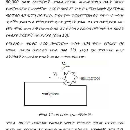
80,000 ግልጽ እርምጃዎች ያስፈልጋቸዋል. ውጤቶቹ
በዚህ ስሌት ውስጥ
የመጀመሪያውና ሁለተኛው ጥርሶች በሁሉም ጐቶች ከሚመነጩት ጂኦሜትሪክ
ዲስፕልስ ላይ ቺፕስ ይፈጥራሉ. ሦስተኛው ጥርስና
የሚከተለት ናቸው ተመሳሳይ
ቺፖችን ያመነጫል ምክንያቱም ሂደቱ ቋሚነት ያለው ሁኔታን ስለሚያሳይ ነው.
የቮን ሞስስ ውጤቶች በውጤቱ ላይ እና የችካላ አቀራረብ በምሳለፉ ጊዜ በሁለት
የተለያዩ ደረጃዎች ላይ ይታያል (ስዕል 13).
የሚቀነሰው ቆርቆሮ ጥርሱ በሠርጉሮው ውስጥ ሲገባ ዋናው የሸረሪት ብሩ
በግልጽ ይታያል (በስተቀኝ በኩል ስዕል 13). በዚህ ጊዜ የግንኙነት ሁኔታ
ለትክክለኛ ኦርጋኖልድ የብረት መቁረጥ ተመሳሳይ ነው
ምስል 11 ባለ ሶስት ዲግሪ ማሽኖች.
ሞዴል. ከዚያም በመሳሪው የመዞሪያ ፍጥነት ምክንያት ቺፕው በዋናዋ የሽቦ
ብረት ላይ ይሰበራል እና የመሬቱ መቆርቆር ይከሰታል. (በስተቀኝ በፎን 13).