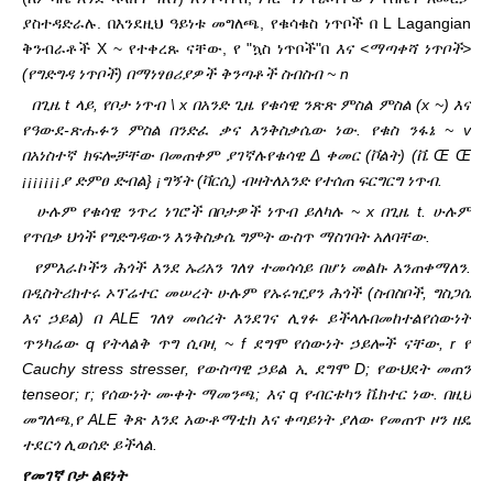
ያስተዳድራሉ. በእንደዚህ ዓይነቱ መግለጫ, የቁሳቁስ ነጥቦች በ L Lagangian
ቅንብራቶች X ~ የተቀረጹ ናቸው, የ "ኳስ ነጥቦች"
በ
እና <ማጣቀሻ ነጥቦች>
(የግድግዳ ነጥቦች) በማነፃፀሪያዎች ቅንጣቶች ስብስብ ~ n
በጊዜ t ላይ, የቦታ ነጥብ \ x በአንድ ጊዜ የቁሳዊ ንጽጽ ምስል ምስል (x ~) እና
የዓውደ-ጽሑፉን ምስል በንድፈ ቃና እንቅስቃሴው ነው. የቁስ ንፋኔ ~ v
በአነስተኛ ክፍሎቻቸው በመጠቀም ያገኛሉ
የቁሳዊ Δ ቀመር (ቮልት) (ቬ Œ Œ
¡¡¡¡¡¡¡ያ ድምፀ ድብል} ¡ግኝት (ቫርሲ) ብዛት
ለአንድ የተሰጠ ፍርግርግ ነጥብ.
ሁሉም የቁሳዊ ንጥረ ነገሮች በቦታዎች ነጥብ ይለካሉ ~ x በጊዜ t. ሁሉም
የጥበቃ ህጎች የግድግዳውን እንቅስቃሴ ግምት ውስጥ ማስገባት አለባቸው.
የምእራኮችን ሕጎች እንደ ኡሪአን ገለፃ ተመሳሳይ በሆነ መልኩ እንጠቀማለን.
በዲስትሪክተሩ ኦፕሬተር መሠረት ሁሉም የኡሩዢያን ሕጎች (ስብስቦች, ግስጋሴ
እና ኃይል) በ ALE ገለፃ መሰረት እንደገና ሊፃፉ ይችላሉ
በመከተል
የሰውነት
ጥንካሬው q የትላልቅ ጥግ ሲባዛ, ~ f ደግሞ የሰውነት ኃይሎች ናቸው, r የ
Cauchy stress stresser, የውስጣዊ ኃይል ኢ ደግሞ D; የውህደት መጠን
tenseor; r; የሰውነት ሙቀት ማመንጫ; እና q የብርቱካን ቬክተር ነው. በዚህ
መግለጫ,
የ ALE ቅጽ እንደ አውቶማቲክ እና ቀጣይነት ያለው የመጠጥ ዞን ዘዴ
ተደርጎ ሊወሰድ ይችላል.
የመገኛ ቦታ ልዩነት