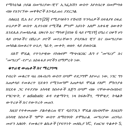
የሜካኒካል ኃይል በመሣሪያው-ቺፕ ኢንፌክሽን ውስጥ እየተሰረቀ በመምጣቱ
ብዙ የአገናኘው መዋቅሮች እንዲፈጠሩ ያደርጋል.
ስለዚህ, ሺአ እና ያንግ [29] የሚያሳዩትን የሽብሽ ጥንካሬዎች በተለያዩ ሰፋፊ
ሁኔታዎች ውስጥ ሊተነብዩ የሚችል ምንም አይነት አለም አቀፋዊ ዕውቀት
እንደሌለ ያመላክታል. ህጻናት እና ማካዋ [በገጽ 6 ላይ የሚገኝ] በግራና በቀኝ ዞን
ላይ በጣቶችና በሸራታ ዞኖች መኖራቸውን ያሳያሉ
በ ቺፕ እና በመሣሪያው
መካከል በመቆረጥ ሁኔታ, ግፊት, ሙቀት, ወዘተ. ላይ ይወሰናል.
በእኛ ሞዴል, የጥንታዊው የኮሎቦም ማጭበርበር ሕግ የ "መሣሪያ" እና
"መሣሪያ" -የሥራ አከፋፋይ ዞኖችን በማምረት ነው.
ቁጥራዊ ውጤቶች እና ማረጋገጫ
የብረት መቁረጥ ዛሬ በፋብሪካ ውስጥ በጣም ተደጋግሞ እየሠራ ነው, ነገር ግን
አጠቃላይ የመቆረጥ ሂደቱን የሚገመግም አጠቃላይ ሞዴል የለም. ምክንያቱ
ከሂደቱ ጋር የተያያዙ አካላዊ ክስተቶች እጅግ በጣም ብዙ ናቸው
ውስብስብ:
የግርጭት, የ adiabatic ቆዳ ተቋማትን, ነጻ ክፍሎችን, ማሞቂያ, ትላልቅ
ውጥረቶች እና የውጥረት መጠን.
እዚህ የተቀመጠው ያልተቋረጠ ቺፕ ዲስፕሊን ሞዴል በአብዛኛው እነዚህን
አካላዊ ክስተቶች ግምት ውስጥ ለማስገባት ይሞክራል. መሣሪያው ጠንካራ
መሆን አለበት. የመቁረጥ ልኬቶች (የፍጥነት መለኪያ VC, የጠርዝ ጥልቀት S,