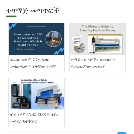
ተዛማጅ መጣጥፎች
ፋይበር ወይም CO₂ ሌዘር
የማሽን ቢላዎችን ለመቁረጥ
መቁረጫዎች: የትኛው ተስማሚ
የመጨረሻው መመሪያ
ነው?
ብሬክ ላይ የሌዘር ደህንነት ጥበቃ
መሳሪያ አተገባበር