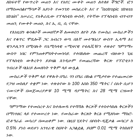
ለከፍተኛ የውጥረት መጠን እና የአየር ሙቀት መጠን ለተለዩ ችግሮች. ፎን
በማስመሰል
የማሳዎች አይነት የመንገድ መስፈርት እና የ "isotropic stress
strain" አሠራር, የአቅራቢው የፕላስቲክ ውስት, የትኛው የፕላስቲክ ብጥብጥ
መጠን, የሙቀት መጠኑ, እና ኤ, ቢ, ሲ ናቸው.
የእነዚህን ቁሳቁሶች መመዘኛዎች ለመወሰን ለየት ያሉ የሙከራ ሙከራዎችን
እና የቁጥር ሞዴሎች ጋር አብረን ወጣ. በእኛ መተግበሪያ ውስጥ ኢላማ እና
ዊንዶሊንግ በሚባሉት የሴሚካላዊ «ሚዛናዊ የቴሌቪዥን ተጽዕኖ ግምገማ»
ውስጥ ነበር የምንጠቀምበት
ተመሳሳይ. የተበከለው መጨረሻ ብዙውን ጊዜ
የፕላስቲክ ውቅረትን ይይዛል እንዲሁም የመጨረሻው ቅርጽ የፕሮቲኑን
ንብረቶች ባህሪይ ለመለካት ጥቅም ላይ ውሏል.
ሙከራዎች ጥቅም ላይ የዋሉት በግራ ጎን በግራ በኩል የሚታየው የተጨመረው
የጋዝ መከለያ ተቋም ነው. ተጽዕኖው ከ 100 እስከ 350 ሜትር / ሰአት ሲሆን
ናሙናዎች በመጀመሪያዎቹ 10 ሚሜ ዳያሜትር እና 28 ሚሜ ርዝመት
ናቸው.
ግምገማው የተመሰረተ እና ከተለመዱ የተሻሻሉ ቅርጾች የተስተካከሉ ቅርጾችን
በማነፃፀር ላይ የተመሠረተ ነው. የሙከራው ቅርጸት ቅርፅ የሚለካው ማክሮ-
ፎቶግራፊ መሳሪያ በመጠቀም ነው. በዚህ ሂደትና በሶስት-
ዲጂታል መሳርያ ከ
0.5% ያነሰ ወደሆነ አንፃራዊ ስህተት አጋልቷል, ይህም 0.01 ሚሜ ትክክለኛ
ነው.