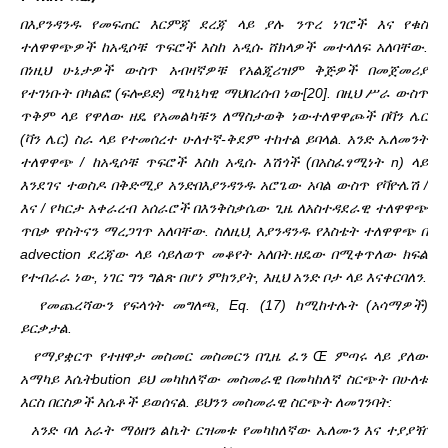
በእያንዳንዱ የመፍጠር እርምጃ ደረጃ ላይ ያሉ ንጥረ ነገሮች እና የቁስ
ተለዋዋጭዎች ከአዲሶቹ ጥፍሮች እስከ አዲሱ ሸክላዎች መተላለፍ አለባቸው.
በነዚህ ሁኔታዎች ውስጥ አብዛኛዎቹ የአልጂሪዝም ቅጅዎች በመጀመሪያ
የተገነቡት በካልፎ (ፍሎይድ) ሜካኒካዊ ማህበረሰብ ነው
[20]. በዚህ ሥራ ውስጥ
ጥቅም ላይ የዋለው ዘዴ የአመልካቹን ለማስታወቅ ነው
ተለዋዋጮች በቫን ሌር
(ቫን ሌር) ስራ ላይ የተመሰረተ ሁለተኛ-ቅደም ተከተል ይባላል. አንድ ኤለመንት
ተለዋዋጭ / ከአዲሶቹ ጥፍሮች እስከ አዲሱ እሽጎች (በአስፈፃሚነት n) ላይ
እንደገና ተወስዶ በቅድሚያ አንድ
በእያንዳንዱ አሮጌው አባል ውስጥ የቫዮሌሽ /
እና / የካርታ አቀራረብ አሰራሮች በእንቅስቃሴው ጊዜ ለአስተዳደራዊ ተለዋዋጭ
ጥበቃ ዋስትናን ማረጋገጥ አለባቸው. ስለዚህ, እያንዳንዱ የእስቴት ተለዋዋጭ በ
advection ደረጃው ላይ ሳይለወጥ መቆየት አለበት.
ዘዴው በሚቀጥለው ክፍል
የተብራራ ነው, ነገር ግን ግልጽ በሆነ ምክንያት, እዚህ አንድ ቦታ ላይ እናቀርባለን.
የመጨረሻውን የፍላጎት መግለጫ, Eq. (17) ከሚከተሉት (አሳማዎች)
ይርቃታል.
የማያቋርጥ የተዘዋታ መስመር መስመርን በጊዜ ፈን Œ ምጣሩ ላይ ያለው
አማካይ እሴት
bution ይህ መካከለኛው መስመራዊ በመካከለኛ ስርጭት በሁለቱ
እርስ በርስዎች እሴቶች ይወሰናል. ይህንን መስመራዊ ስርጭት ለመገንባት:
አንድ ባለ አራት ማዕዘን ልኬት ርዝመቱ የመካከለኛው ኤለሙን እና ተያያዥ