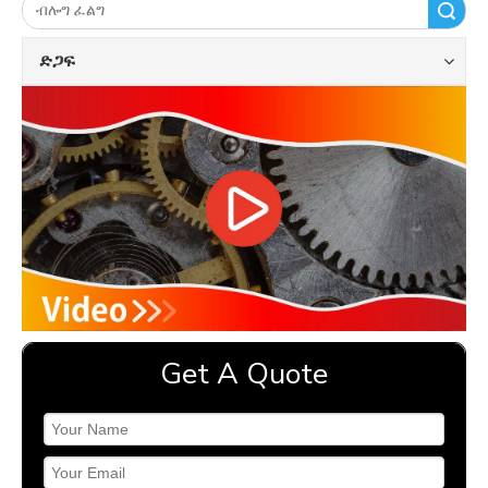
ፈልግ
ድጋፍ
Get A Quote