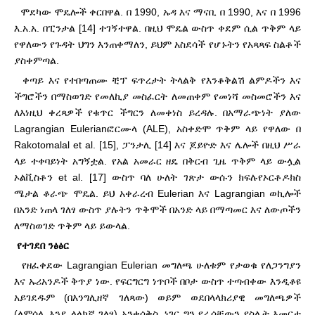
ሞደካው ሞዴሎች ቀርበዋል. በ 1990, ኡዳ እና ማናቢ በ 1990, እና በ 1996
እ.አ.አ. በፒንታል [14] ተገኝተዋል. በዚህ ሞዴል ውስጥ ቀደም ሲል ጥቅም ላይ
የዋለውን የጉዳት ህግን እንጠቀማለን, ይህም አስደሳች የሆኑትን የአጻጻፍ ስልቶች
ያስቀምጣል.
ቀጣይ እና የተበጣጠሙ ቺፕ ፍጥረታት ትላልቅ የእንቆቅልሽ ልምዶችን እና
ችግሮችን በማስወገድ የመለኪያ መስፈርት ለመጠቀም የመነሻ መስመሮችን እና
ለእነዚህ ቀረጻዎች የቁጥር ችግርን ለመቀነስ ይረዳሉ. በአማራጭነት ያለው
Lagrangian Eulerian
ፎርሙላ (ALE), አስቀድሞ ጥቅም ላይ የዋለው በ
Rakotomalal et al. [15], ፓንታሊ [14] እና ጆይዮድ እና ሌሎች በዚህ ሥራ
ላይ ተቀባይነት አግኝቷል. የአል አመራር ዘዴ በቅርብ ጊዜ ጥቅም ላይ ውሏል
ኦልቪስቶን et al. [17] ውስጥ ባለ ሁለት ገጽታ ውሱን ክፍሉ
የኦርቶዶክስ
ሜታል ቆራጭ ሞዴል. ይህ አቀራረብ Eulerian እና Lagrangian ወኪሎች
በአንድ ነጠላ ገለፃ ውስጥ ያሉትን ጥቅሞች በአንድ ላይ በማጣመር እና ለውጦችን
ለማስወገድ ጥቅም ላይ ይውላል.
የተገደበ ንፅፅር
የዘፈቀደው Lagrangian Eulerian መግለጫ ሁለቱም የታወቁ የለጋንግያን
እና ኡሪአንዶች ቅጥያ ነው. የፍርግርግ ነጥቦች በቦታ ውስጥ ተጣብቀው እንዲቆዩ
አይገደዱም (በእንግሊዘኛ ገለጻው) ወይም ወደ
በላላክሪያዊ መግለጫዎች
(ለምሳሌ እንደ ላላክኛ ገለፃ) አንቀሳቅስ, ነገር ግን የራሳቸውን የስሌት እመርታ