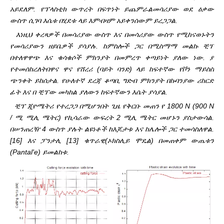
አይደለም. የፕላስቲክ ውጥረት በፍጥነት ይጨምራል
መሳሪያው ወደ ዕቃው
ውስጥ ሲገባ እሴቱ በሂደቱ ላይ እምብዛም አይቀንሰውም ይረጋጋል.
እነዚህ ቀረጻዎች በመሳሪያው ውስጥ እና በመሳሪያው ውስጥ የሚከናወኑትን
የመሳሪያውን ዘይቤዎች ያሳያሉ. ከምስሎች ጋር በሚስማማ መልኩ ቺፕ
በተለዋዋጭ እና ቁሳቁሶች ምክንያት በመምረጥ ቀጣይነት ያለው ነው. ያ
የተመሰከረለት
በዋና ዋና የሸረሪ (ባይት ባንድ) ላይ ከፍተኛው የቮን ማይስስ
ጭንቀት ይከሰታል. የሁለተኛ ደረጃ ቆጣቢ ግድብ ምክንያት በኩባንያው ሪከርድ
ፊት እና በ ቺፕው መካከል ያለውን ከፍተኛውን እሴት ያሳያል.
ቺፕ ጂዮሜትሪ የተረጋጋ በሚሆንበት ጊዜ የቅርቡ መጠን የ 1800 N (900 N
/ ሚ ሚሊ ሜትር) የኪሳራው ውፍረት 2 ሚሊ ሜትር መሆኑን ያስታውሳል.
በሠንጠረዥ 4 ውስጥ ያሉት ልዩነቶች ከእጆታቱ እና ከሌሎች ጋር ተመሳስለዋል.
[16] እና ፓንታሊ [13] ቁጥራዊ
(ኦክስሊይ ሞዴል) በመጠቀም ውጤቱን
(Pantal'e) ይመልከቱ.