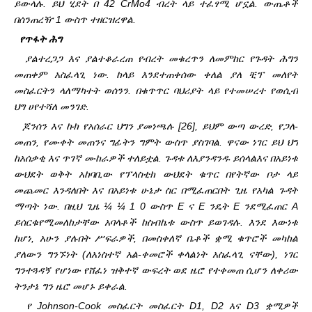
ይውላሉ. ይህ ሂደት በ 42 CrMo4 ብረት ላይ ተፈፃሚ ሆኗል. ውጤቶች
በሰንጠረዥ 1 ውስጥ ተዘርዝረዋል.
የጥፋት ሕግ
ያልተረጋጋ እና ያልተቆራረጠ የብረት መቁረጥን ለመምከር የጉዳት ሕግን
መጠቀም አስፈላጊ ነው. ከላይ እንደተጠቀሰው ቀለል ያለ ቺፕ መለየት
መስፈርትን ላለማካተት ወሰንን. በቁጥጥር ባህሪያት ላይ የተመሠረተ የወሲብ
ህግ ሀ
የተሻለ መንገድ.
ጆንሰን እና ኩክ የአሰራር ህግን ያመነጫሉ [26], ይህም ውጣ ውረድ, የጋለ-
መጠን, የሙቀት መጠንና ግፊትን ግምት ውስጥ ያስገባል. ዋናው ነገር ይህ ህግ
ከአሰቃቂ እና ጥገኛ ሙከራዎች ተለይቷል. ጉዳቱ ለእያንዳንዱ ይሰላል
እና በአይነቱ
ውህደት ወቅት አከባቢው የፕላስቲክ ውህደት ቁጥር በየትኛው ቦታ ላይ
መጨመር እንዳለበት እና በአይነቱ ሁኔታ ስር በሚፈጠርበት ጊዜ የአካል ጉዳት
ማጣት ነው. በዚህ ጊዜ ¼ ¼ 1 0 ውስጥ E ና E ንዴት E ንደሚፈጠር A
ይሰርቁ
የሚመለከታቸው አባላቶች ከስብኬቱ ውስጥ ይወገዳሉ. እንደ እውነቱ
ከሆነ, አሁን ያሉበት ሥፍራዎች, በመስቀለኛ ቤቶች ቋሚ ቁጥሮች መካከል
ያለውን ግንኙነት (ለአነስተኛ አል-ቀመሮች ቀላልነት አስፈላጊ ናቸው), ነገር
ግን
ተጓዳኝ የሆነው የሸፈነ ዝቅተኛ ውፍረት ወደ ዜሮ የተቀመጠ ሲሆን ለቀሪው
ትንታኔ ግን ዜሮ መሆኑ ይቀራል.
የ Johnson-Cook መስፈርት መስፈርት D1, D2 እና D3 ቋሚዎች