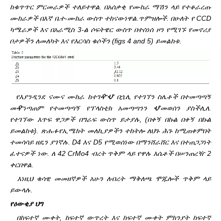
ከቁጥጥር ምርመራዎች ተለይተዋል. በአሰቃቂ የሙከራ ማሽን ላይ የተቆራረጡ
ሙከራዎች በእኛ ቤተ-ሙከራ ውስጥ ተከናውነዋል.
ጥምዝሎች. በሁለት የ CCD
ካሜራዎች እና በአራሚስ 3-ል ሶፍትዌር ውስጥ በተሰነሰ ዞን የሚገኙ የመኖሪያ
ቦታዎችን ለመለካት እና የእርሳስ ቁሶችን (figs 4 and 5) ይመልከቱ.
የእያንዲንደ ናሙና ሙከራ ከተገዯሇ በኋሊ የተገኘን ስሌቶች በተመጣጣኝ
መዯነጣጠም የተመጣጣኝ የፕላስቲክ አመጣጣንን ሇመወሰን ያስችሊለ.
የተገኘው እጥፍ ዋጋዎች በግራፍ ውስጥ ይታያሉ, (በቀኝ በኩል በቀኝ በኩል
ይመልከቱ). ጽሑፉ
የኢሜክት መለኪያዎችን ተከትሎ ለህጉ ሕጉ ከሚጠቀምበት
ተመሳሳይ ዘዴን ያገኛሉ. D4 እና D5 የሚወሰነው በማንሸራሸር እና በተጠጋጋነት
ፈተናዎች ነው. ለ 42 CrMo4 ብረት ጥቅም ላይ የዋሉ እሴቶች በሠንጠረዥ 2
ቀርበዋል.
እነዚህ ቁሳዊ መመዘኛዎች አሁን ለብረት ማቅለጫ ሞጁሎች ጥቅም ላይ
ይውላሉ.
የዕውቂያ ህግ
በከፍተኛ ሙቀት, ከፍተኛ ውጥረት እና ከፍተኛ ሙቀት ምክንያት ከፍተኛ