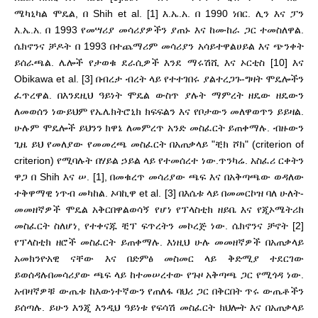
ሜካኒካል ሞዴል, በ Shih et al. [1] እ.ኤ.አ. በ 1990 ነበር. ሊን እና ፓን
እ.ኤ.አ. በ 1993 የመሣሪያ መሳሪያዎችን ያጠኑ እና ከሙከራ ጋር ተመስለዋል.
ሴክኖንና ቻዶት በ 1993 በተጨማሪም መሳሪያን አሳይተዋል
ሀይል እና ጭንቀት
ይሰራጫል. ሌሎች የታወቁ ደራሲዎች እንደ ማሩሽሺ እና ኦርቲስ [10] እና
Obikawa et al. [3] በብረታ ብረት ላይ የተተገበሩ ያልተረጋጉ-ግዛት ሞዴሎችን
ፈጥረዋል. በእንደዚህ ዓይነት ሞዴል ውስጥ ያሉት ማምረት ዘዴው ዘዴውን
ለመወሰን ነው
ይህም የኤሌክትሮኒክ ክፍፍልን እና የቦታውን መለዋወጥን ይይዛል.
ሁሉም ሞዴሎች ይህንን ክዋኔ ለመምረጥ አንድ መስፈርት ይጠቀማሉ. ብዙውን
ጊዜ ይህ የመለያው የመመረጫ መስፈርት በአጠቃላይ "ቺክ ሾክ" (criterion of
criterion) የሚባሉት በሃይል ኃይል ላይ የተመሰረተ ነው.
ጥንካሬ. አስፈሪ ርቀትን
ዋጋ በ Shih እና ሠ. [1], በመቁረጥ መሳሪያው ጫፍ እና በአቅጣጫው ወዳለው
ተቅዋማዊ ነጥብ መካከል. ኦባኪዋ et al. [3] በእሴቱ ላይ በመመርኮዝ ባለ ሁለት-
መመዘኛዎች ሞዴል አቅርበዋል
ወሳኝ የሆነ የፕላስቲክ ዘይቤ እና የጂኦሜትሪክ
መስፈርት ስለሆነ, የተቀናጁ ቺፕ ፍጥረትን መኮረጅ ነው. ሴክኖንና ቻኖት [2]
የፕላስቲክ ዘሮች መስፈርት ይጠቀማሉ. እነዚህ ሁሉ መመዘኛዎች በአጠቃላይ
አመክንዮአዊ ናቸው እና በድምፅ መስመር ላይ ቅድሚያ ተደርገው
ይወሰዳሉ
በመሳሪያው ጫፍ ላይ ከተመሠረተው የጉዞ አቅጣጫ ጋር የሚጎዳ ነው.
አብዛኛዎቹ ውጤቱ ከእውነተኛውን የጠለፋ ባህሪ ጋር በቅርበት ጥሩ ውጤቶችን
ይሰጣሉ. ይሁን እንጂ እንዲህ ዓይነቱ የፍሳሽ መስፈርት ክህሎት እና በአጠቃላይ