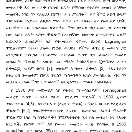
በመጠቀም, አንድ ሰው ማግኘት ይችላል
እንደ ስፋት የተለያዩ ውጣ ውረዶች,
ውጥረቶች እና ሙቀቶች በሂሳብ ስሌት የሚሰጡ የተለያዩ መጠን ያላቸው
መጠኖች, ነገር ግን የእነዚህ የስሜት ሥነ ሥርዓቶች ዋና ችግር እጅግ በጣም
ትክክለኛው የሂደቱን ፊዚክስ ማስተዋወቅ ነው.
ተካፋይ እና የእውቅያ ህጎች.
አብዛኛውን ጊዜ ያጋጠመው ሁለተኛው ችግር ከሂደቱ ከኪነ-ዘመኑ ጋር የተያያዘ
ነው. አሁን ያሉት አሃዛዊ ሞዴሎች በአብዛኛው በዘመናዊ ሊግራንግያን ወይም
ኡሪአንያን ፈጠራዎች ላይ የተመሰረቱ ናቸው. በአንደ Lagrangian
ሞዴል,
በጣም የተዛባ ያለው የነርቭ ውህደት የችግሩ ቁጥራዊ መፍትሄ ጋር
እንዲጣበቅ ያደርጋል. በተጨማሪ, ከሥራው ውስጥ ቺፕ ለመለየት የመለያ
መስፈርት ማመልከት አለበት. ይህ ማለት ትክክለኛውን ጂዮሜትሪ ሊሆን
ይችላል
[1] ወይም ቁሳዊ [2]. ሁለቱም ሊጣመሩ ይችላሉ [3]. የኡሩጉያንን
አቀራረብ በመጠቀም የከባድ ጥርስን ማስወገዱን እድሉ ያመላክታል, ነገር ግን
እዚህ ላይ ያለው ችግር ቺፕ ወሰኖች እና ጂኦሜትሪ ማወቅ አለበት
በፊት.
በ 1970 ዎቹ መጀመሪያ ላይ የቁጥር ማመሳከሪያዎች (orthogonal)
መቁረጥ ውስጥ የተካተቱ ናቸው. የዔሊያን ሞዴሎች ከ 1980 ጀምሮ
ተሠርተዋል (4,5). ለፕሮብሌቱ (ለሂደቱ ሞዴል) የሚሆኑ በርካታ የላጅሪያን
ሞዴሎች [6,7] ተዘጋጅተዋል
የብረት ቆርቆሮ. በአጠቃላይ, እነዚህ ሞዴሎች
ሞዴል-ሜካኒካል ማጣበቂያዎችን በሚያካትቱበት ጊዜ ስለ ውጥረት እና የእሳት
አደጋዎች, የአሸዋ ዞኖች እና የሙቀት መጠንን መረጃ ይሰጣሉ. በ 1985
ሰርሪኮቭስኪ እና ካሮል [8]
በቤት ውስጥ ሙቀትን የሚገምተው የሙከራ-