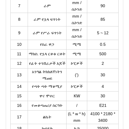
mm /
7
ራም
90
ሴኮንድ
mm /
8
ራም የኋላ ፍጥነት
85
ሴኮንድ
mm /
9
ራም የሥራ ፍጥነት
5 ~ 12
ሴኮንድ
10
የስራ ዋጋ
ሚሜ
0.5
11
ማክስ. የኋላ ርቀቱ ርቀት
ሚሜ
500
12
የፊት ተንሸራታች እጆች
ኮፒዎች
2
አንግል ትክክለኛነትን
13
(')
30
ማጠፍ
14
የጣት ጣት ማቆሚያ
ኮፒዎች
4
15
ዋና ሞተር
KW
30
16
የመቆጣጠሪያ ስርዓት
/
E21
(L * w * h)
4100 * 2180 *
17
ልኬት
mm
3400
18
ክብደት
ኪግ
25000