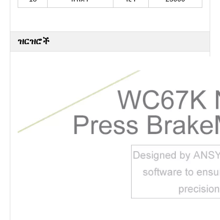
ዝርዝሮች