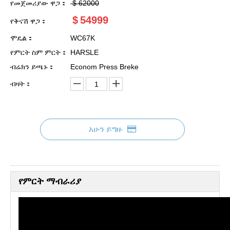
የመጀመሪያው ዋጋ：
$
62000
$
54999
የቅናሽ ዋጋ：
ሞዴል：
WC67K
የምርት ስም ምርት：
HARSLE
ብሬክን ይጫኑ：
Econom Press Breke
ብዛት：
አሁን ይግዙ
የምርት ማብራሪያ