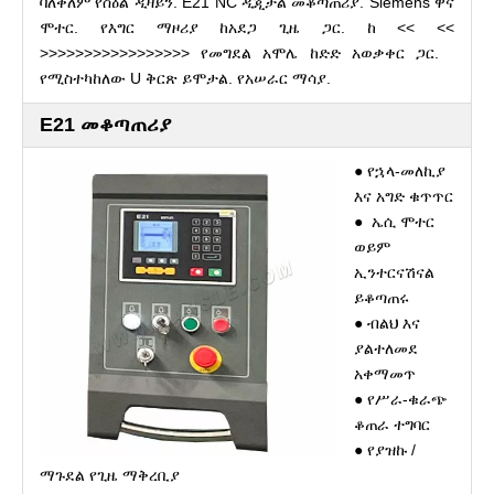
ባለቀለም የስዕል ዲዛይን. E21 NC ዲጂታል መቆጣጠሪያ. Siemens ዋና
ሞተር. የእግር ማዞሪያ ከአደጋ ጊዜ ጋር. ከ << <<
>>>>>>>>>>>>>>>>> የመግደል አሞሌ ከድድ አወቃቀር ጋር.
የሚስተካከለው U ቅርጽ ይሞታል. የአሠራር ማሳያ.
E21 መቆጣጠሪያ
● የኋላ-መለኪያ
እና አግድ ቁጥጥር
● ኤሲ ሞተር
ወይም
ኢንተርናሽናል
ይቆጣጠሩ
● ብልህ እና
ያልተለመደ
አቀማመጥ
● የሥራ-ቁራጭ
ቆጠራ ተግባር
● የያዝኩ /
ማጉደል የጊዜ ማቅረቢያ