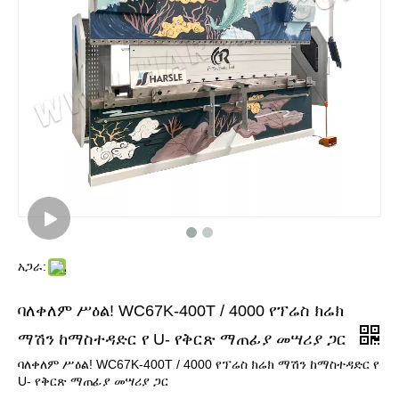
አጋራ:
ባለቀለም ሥዕል! WC67K-400T / 4000 የፕሬስ ክሬክ
ማሽን ከማስተዳድር የ U- የቅርጽ ማጠፊያ መሣሪያ ጋር
ባለቀለም ሥዕል! WC67K-400T / 4000 የፕሬስ ክሬክ ማሽን ከማስተዳድር የ
U- የቅርጽ ማጠፊያ መሣሪያ ጋር