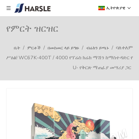
ኢትዮጵያዊ
የምርት ዝርዝር
/
/
/
/
ባለቀለም
ቤት
ምርቶች
በመስመር ላይ ይግዙ
ብሬክን ይጫኑ
ሥዕል! WC67K-400T / 4000 የፕሬስ ክሬክ ማሽን ከማስተዳድር የ
U- የቅርጽ ማጠፊያ መሣሪያ ጋር