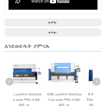
ቀዳሚ:
ቀጥሎ:
እንደወደዱት ያምናሉ
ይድሮሊክ
CNC ኤሌክትሮ-ሃይድሮሊክ
8-Axis CNC Hydraulic
ከ DA-
ፕሬስ ብሬክ ማሽን ከ DA-
Press Brake Machine ከ
66T ጋር
DA-66T 3D Bending