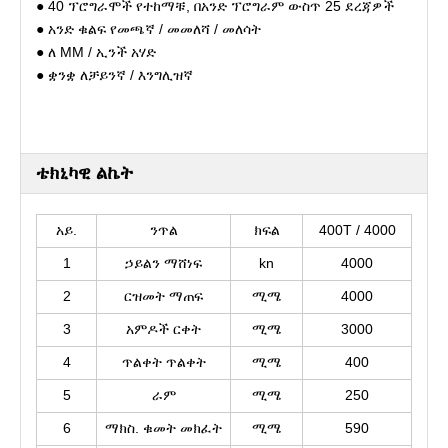
● 40 ፕሮግራሞች የተከማቹ, በአንድ ፕሮግራም ውስጥ 25 ደረጃዎች
● አንድ ቁልፍ የመጫኛ / መመለሻ / መለሳት
● ለ MM / ኢንች አሃድ
● ቋንቋ ለቻይንኛ / እንግሊዝኛ
ቴክኒካዊ ልኬት
አይ.
ንጥል
ክፍል
400T / 4000
1
ኃይልን ማሸነፍ
kn
4000
2
ርዝመት ማጠፍ
ሚሜ
4000
3
አምዶች ርቀት
ሚሜ
3000
4
ጥልቀት ጥልቀት
ሚሜ
400
5
ራም
ሚሜ
250
6
ማክስ. ቁመት መክፈት
ሚሜ
590