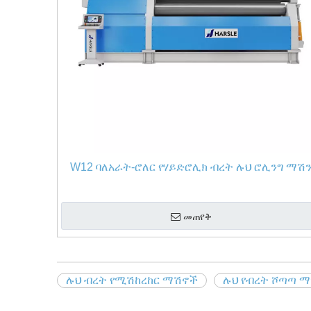
W12 ባለአራት-ሮለር የሃይድሮሊክ ብረት ሉህ ሮሊንግ ማሽ
መጠየቅ
ሉህ ብረት የሚሽከረከር ማሽኖች
ሉህ የብረት ሾጣጣ ማ