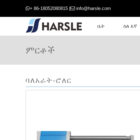
+ 86-18052080815 |
info@harsle.com


ቤት
ስለ እኛ
ምርቶች
ባለአራት-ሮለር