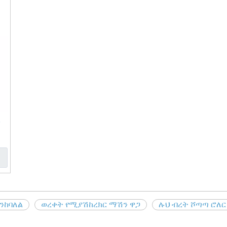
ን
ንከባለል
ወረቀት የሚያሽከረክር ማሽን ዋጋ
ሉህ ብረት ሾጣጣ ሮለር