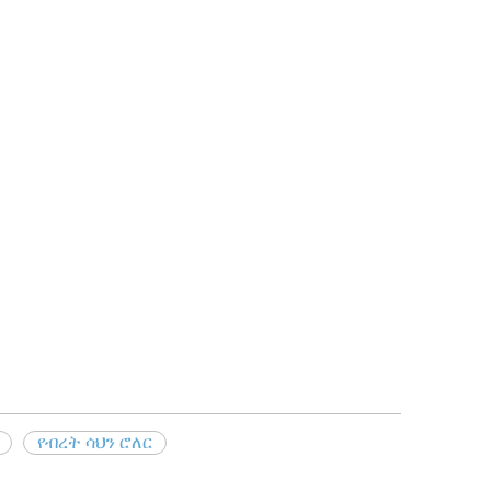
የብረት ሳህን ሮለር