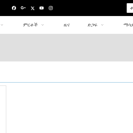
ቶ
ምርቶች
ዜና
ድጋፍ
ማሳያ