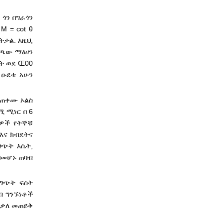
 ጎን በግራጎን
 = cot θ
ትታል. እዚህ,
ጫው ማዕዘን
ት ወደ Œ00
 ዑደቱ አሁን
ሲጠቀሙ ኦልስ
ሚ ሚነር በ 6
ኔዎች የትኞቹ
እና ክብደትና
ግጭት እሴት,
በመሆኑ ጠባብ
ግጭት ፍሰት
ብ ግንኙነቶች
 በቃለ መጠይቅ