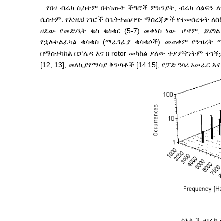
የበዛ ብሬክ ሲስተም በተሰጡት ችግሮች ምክንያት, ብሬክ ሰልፍን ለ
ሲስተም. የእነዚህ ነገሮች ስኬት
ተጨባጭ ማስረጃዎች የተመሰረቱት ለስኬቱ
ዘዴው የመድሃኒት ቁስ ቁስቁር (5-7) መቀነስ ነው. ሆኖም, ይሄ
ግል
የኋሎኮልፊካል ቁሳቁስ (ማራገፊያ ቁሳቁሶች) መጠቀም የንዝረት ማ
በማስተካከል በፓሌዳ እና በ rotor መካከል ያለው ተያያዥነትም ተገ
[12, 13], መለኪያ
የማሳያ ቅንጣቶች [14,15], የፓድ ዓባሪ አሠራር እና
ስእል 3. ብሬክ