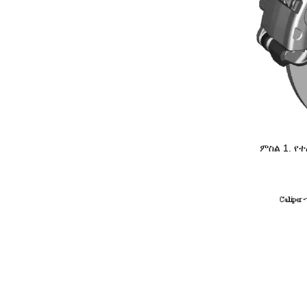
ምስል 1. የ