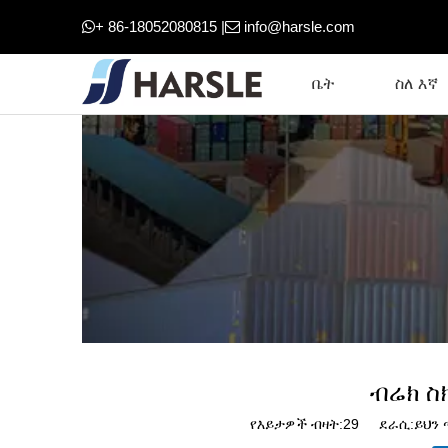
+ 86-18052080815 |
info@harsle.com


ቤት
ስለ እኛ
ብሬክ ስ
የእይታዎች ብዛት:
29
ደራሲ:ይህን ጣ