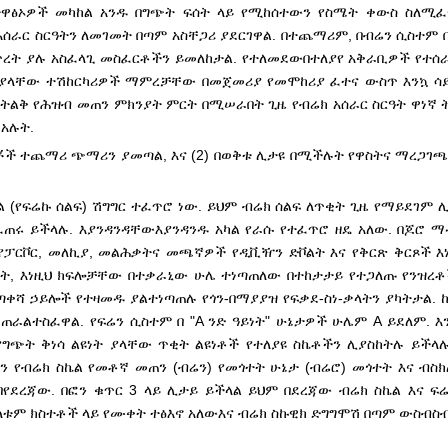
 አስተዋፅኦዎች መካከል አንዱ በግጭት ፍሰት ላይ የሚከሰተውን የስሜት ቀውስ ስለሚ
አሰራር ስርዓትን ለመገመት በጣም አስቸጋሪ ያደርገዋል. በተጨማሪም, በብሬን ሲስተም 
ጥረት ያሉ አስፈላጊ መስፈርቶችን ይመለከታል. የተለመደው
በተለያየ አቅራቢዎች የተሰ
 ያላቸው ተሽከርካሪዎች ማምረቻቸው በመጀመሪያ የመሞከሪያ ፈተና ውስጥ እንኳ ሳ
ድ ትልቅ የሕዝብ መጠን ምክንያት ምርት በሚሠራበት ጊዜ የብሬክ አሰራር ስርዓት ዋነኛ 
አሉት.
ቾች ተጨማሪ ጭማሪን ያመጣል, እና (2) በወቅቱ ሊታዩ በሚችሉት የዋስትና ማረጋገ
(የፍሬኩ ሰልፍ) ሽግግር ተፈጥሮ ነው. ይህም ብሬክ ሰልፍ ለጥቂት ጊዜ የማይደገም ሊ
ፈጠሩ ይችላሉ. እያንዳንዳቸው
እያንዳንዱ አካል የራሱ የተፈጥሮ ዘዴ አለው. በጆሮ 
. የፓርቮር, መለኪያ, መልሕቃትና መጫኛዎች የዲቪዥን ድቮልት እና የቅርጽ ቅርጾች እ
ይነት, እነዚህ ክፍሎቻቸው በተቃራኒው ሁሌ ተነጣጠለው በተከታታይ የተጋለጡ የንዝረ
ጣቀሻ ኃይሎች የተዛመዱ ያልተነጣጠሉ የጎን-በማያያዝ የፍቃደ-ስነ-ቃላትን ያካትታል
ቆጠራል
ተስፈዋል. የፍሬን ሲስተም በ "A ንድ ዓይነት" ሁኔታዎች ሁሌም A ይደለም. 
የግጭት ቅነሳ ልዩነት ያላቸው ጥቂት ልዩነቶች የተለያዩ ስኬቶችን ሊያስከትሉ ይችላሉ
የተገኘን የብሬክ ስኬል የመቶኛ መጠን (ብሬን) የመጎተት ሁኔታ (ብሬሮ) መጎተት እና ብ
በየደረጃው. በፎን ቁጥር 3 ላይ ሊታይ ይችላል ይህም በደረጃው ብሬክ ስኬል እና ፍ
ለቱም ክስተቶች ላይ የሙቀት ተፅእኖ አለው
እና ብሬክ ስኩዊክ ድግግሞሽ በጣም ውስብስብ