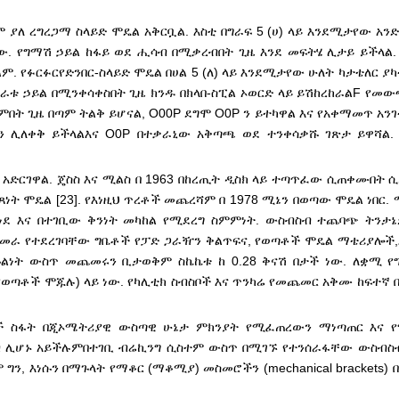
ያለ ረግረጋማ ስላይድ ሞዴል አቅርቧል. እስቲ በግራፍ 5 (ሀ) ላይ እንደሚታየው አንድ
ው. የግማሽ ኃይል ከፋይ ወደ ሒሳብ በሚቃረብበት ጊዜ እንደ መፍትሄ ሊታይ ይችላል. Μ
ም. የፉርፉር
የድንበር-ስላይድ ሞዴል በሀል 5 (ለ) ላይ እንደሚታየው ሁለት ካታቴለር ያካ
ክራቱ ኃይል በሚንቀሳቀስበት ጊዜ ክንዱ በክላበ-ስፒል ኦወርድ ላይ ይሽከረከራል
F የመው
በት ጊዜ በጣም ትልቅ ይሆናል, O00P ደግሞ O0P ን ይተካዋል እና የአቀማመጥ አንገ
ን ሊለቀቅ ይችላል
እና O0P በተቃራኒው አቅጣጫ ወደ ተንቀሳቃሹ ገጽታ ይዋሻል.
ርገዋል. ጄስስ እና ሚልስ በ 1963 በከረጢት ዲስክ ላይ ተጣጥፈው ሲጠቀሙበት 
ነጻነት ሞዴል [23]. የእነዚህ ጥረቶች መጨረሻም በ 1978 ሚኔን በወጣው ሞዴል ነበር. 
ነደ እና በተገቢው ቅንነት መካከል የሚደረግ ስምምነት. ውስብስብ ተጨባጭ ትንታ
መራ የተደረገባቸው ግቤቶች የፓድ ጋራዥን ቅልጥፍና, የወጣቶች ሞዴል ማቴሪያሎች,
ኩልነት ውስጥ መጨመሩን ቢታወቅም ስኬኬቱ ከ 0.28 ቅናሽ በታች ነው. ለቋሚ የ
የወጣቶች ሞጁሉ) ላይ ነው. የካሊቲክ ስብስቦች እና ጥንካሬ የመጨመር አቅሙ ከፍተኛ 
ስፋት በጂኦሜትሪያዊ ውስጣዊ ሁኔታ ምክንያት የሚፈጠረውን ማነጣጠር እና የ
ብ ሊሆኑ አይችሉም
በተገቢ ብሬኪንግ ሲስተም ውስጥ በሚገኙ የተንሰራፋቸው ውስብስ
ግን, እነሱን በማጉላት የማቆር (ማቆሚያ) መስመሮችን (mechanical brackets)