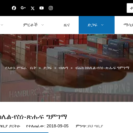
ቶ
ምርቶች
ዜና
ድጋፍ
ማሳያ
የአሁኑ ሥፍራ:
ቤት
»
ድጋፍ
»
ብሎግ
»
ብሬክ ስክሌል-የስነ-ጽሑፍ ግምገማ
ክሌል-የስነ-ጽሑፍ ግምገማ
ቢያ ያርትዑ የተለጠፈው: 2018-09-05 ምንጭ:
ይህ ጣቢያ