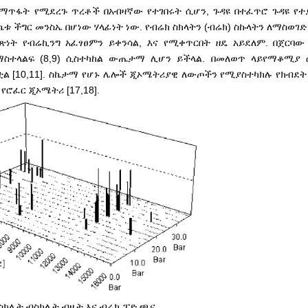
ማጥፋት የሚደረጉ ጥረቶች በአብዛኛው የተገበሩት ሲሆን, ጉዳዩ በተፈጥሮ ጉዳዩ የተ
 ችግር መንስኤ በሆነው ሃላፊነት ነው. የብሬክ ስክላትን (ብሬክ) ስኩላትን ለማስወገድ
ጽነት የብሬኪንግ አፈፃፀምን ይቀንሳል, እና የሚቀጥርበት ዘዴ አይደለም. በጀርባው
ስተላልፍ (8,9) ሲስተካከል ውጤታማ ሊሆን ይችላል. በመለወጥ ላይ
የማቆሚያ ሰ
ኝቷል [10,11]. ስኬታማ የሆኑ ሌሎች ጂኦሜትሪያዊ ለውጦችን የሚያስተካክሉ የክብደ
 የሮፈር ጂኦሜትሪ [17,18].
 ስክሌት ብስክሌት ብዜት እና ብሬክ ፓድ ጫና.