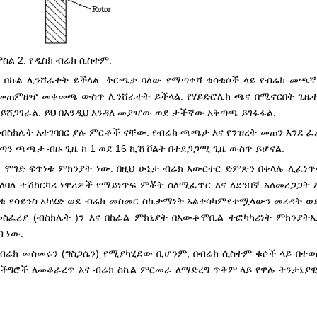
ስል 2: የዲስክ ብሬክ ሲስተም.
 በኩል ሊንሸራተት ይችላል. ቅርጫታ ባለው የማጣቀሻ ቁሳቁሶች ላይ የብሬክ መጫ
በመጠምዘዣ መቀመጫ ውስጥ ሊንሸራተት ይችላል. የሃይድሮሊክ ጫና በሚኖርበት ጊዜ
ሸጋገራል. ይህ በእንዲህ እንዳለ መያዣው ወደ ታችኛው አቅጣጫ ይገፋፋል.
ስክሌት አተገባበር ያሉ ምርቶች ናቸው. የብሬክ ጫጫታ እና የንዝረት መጠን እንደ ፈ
ይጣን ጫጫታ ብዙ ጊዜ ከ 1 ወደ 16 ኪኸ ቮልት በተደጋጋሚ ጊዜ ውስጥ ይሆናል.
 ሞገድ ፍጥነቱ ምክንያት ነው. በዚህ ሁኔታ ብሬክ አውርተር ድምጽን በቀላሉ ሊፈነ
ለባለ ተሽከርካሪ ነዋሪዎች የማይነጥፍ ምቾት ስለሚፈጥር እና ለደንበኛ አለመረጋጋት እ
ቁ የሳይንስ አካሄድ ወደ ብሬክ መስመር ስኬታማነት አልተሳካም
የተሟላውን መረዳት ወ
 መስፈሪያ (ብስክሌት )ን እና በከፊል ምክኒያት በአውቶሞቢል ተፎካካሪነት ምክንያት
ኢ
 ነው.
የብሬክ መስመሩን (ግስጋሴን) የሚያካሂደው ቢሆንም, በብሬክ ሲስተም ቁሶች ላይ በተወሰ
 ችግሮች ለመቆራረጥ እና ብሬክ ስኬል ምርመራ ለማድረግ ጥቅም ላይ የዋሉ ትንታኔያዊ