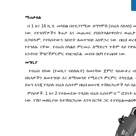
ማጠቃለል
በ 1 እና 16 ኪ.ሄ. መካከል በተደጋገሚው ድግግሞሽ (ብሬክ ስክላስ)
ነው. የደንበኛዎችን ቅሬታ እና መጨመር ያስከትላል
የዋስትና ወጪዎ
ቢካሄዱም, የተከሰተውን ክስተት ለመተንበይ አስቸጋሪ ነው. በዚህ ወረ
የተገለጹ ናቸው. የብሬክ ስካልስ ምርመራ ለማድረግ ጥቅም ላይ የዋ
አንዳንድ ችግሮች
ምርምር ተዘርዝሯል. መብቱ በህግ የተጠበቀ ነው.
መግቢያ
የብሬክ ስካው (የመኪና ብስክሌት) ከመነሻው ጀምሮ ከአውቶሪ ብሬ
ስኬላዎችን ለመተንበይ እና ለማስወገድ የሚደረግ ምርምር ተካሂዷል
ይሁን እንጂ የዲስክ ብሬክ ሲስተም በዚህ ዘመናዊ ተሽከርካሪዎች ላይ ሰፊ
ምሰሶዎች. 1 እና 2 የተለመደው የዲስክ ብሬክ ሲስተም በ "" ፎይነት አ
ነው. የሽቦ መለኪያው ከተሽከርካሪው እገዳ ስርዓት ጋር ተያይዟል
መልህቅ