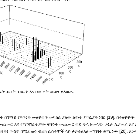
 ስሌት ብዜት በብዜት እና በሙቀት መጠን ይለወጡ.
በግማሽ የፍጥነት መለዋወጥ መካከል ያለው ልዩነት ምክኒያት ነበር [19]. በተለዋዋጭ 
 መጨመር እና የማንሸራተቻው ፍጥነት መጨመር ወደ ዱላ አመላጭ ሁኔታ ሊያመራ እና 
(ብዜት) ውስጥ በሚፈጠሩ ብሬክ ሲስተሞች ላይ ታይቷል
አለመግባባቱ ቋሚ ነው [20], እ