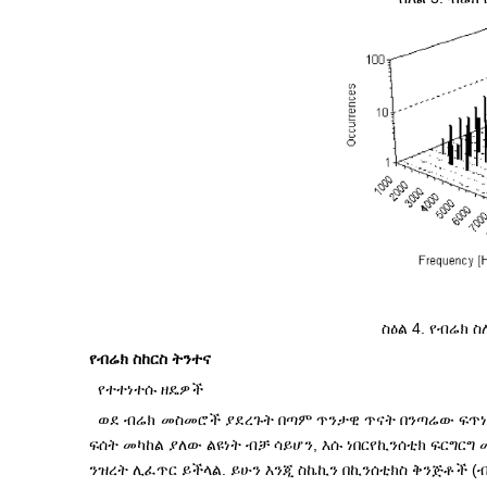
ስዕል 4. የብሬክ
የብሬክ ስከርስ ትንተና
የተተነተሱ ዘዴዎች
ወደ ብሬክ መስመሮች ያደረጉት በጣም ጥንታዊ ጥናት በንጣሬው ፍጥነት 
ፍሰት መካከል ያለው ልዩነት ብቻ ሳይሆን, እሱ ነበር
የኪንሰቲክ ፍርግርግ
ንዝረት ሊፈጥር ይችላል. ይሁን እንጂ ስኬኪን በኪንሰቲክስ ቅንጅቶች 