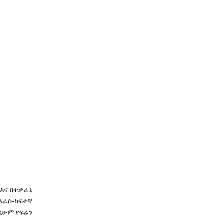
እና በተቃራኒ
እራስ-ከፍተኛ
ንዲሁም የፍሬን