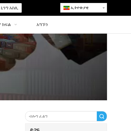
ኒንግ አስሊ
ኢትዮጵያዊ
 ክፍል
አግኙን
ፈልግ
ድጋፍ