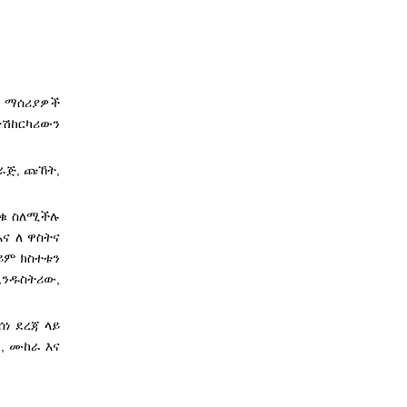
ኛ ማሰሪያዎች
ተሽከርካሪውን
ራጅ, ጩኸት,
ጥቁ ስለሚችሉ
ና ለ ዋስትና
ይም ክስተቱን
ንዱስትሪው,
ነ ደረጃ ላይ
, ሙከራ እና