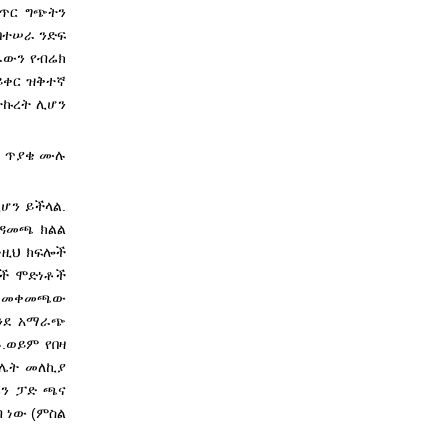
ፈጥር ግጭትን
በተሠራ ንድፍ
ራውን የብሬክ
ይቀር ዝቅተኛ
ትኩረት ሊሆን
ጫ ጥያቄ ሙሉ
ሆን ይችላል.
ማዳመጫ ክልል
ነዚህ ክፍሎች
ቶች ሞድነቶች
. ከመቀመጫው
እንደ አማራጭ
.
ወይም የበዛ
ስክሌት መለኪያ
ሬን ፓድ ጫና
 ነው (ምስል