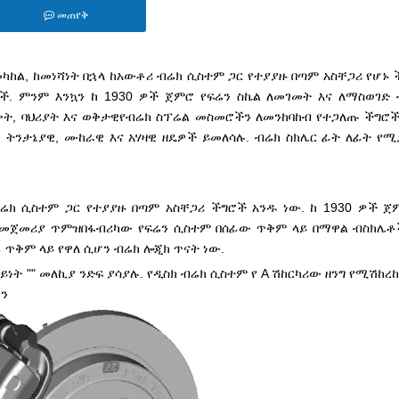
መጠየቅ
 መካከል, ከመነሻነት በኋላ ከአውቶሪ ብሬክ ሲስተም ጋር የተያያዙ በጣም አስቸጋሪ የሆኑ
ች. ምንም እንኳን ከ 1930 ዎች ጀምሮ የፍሬን ስኬል ለመገመት እና ለማስወገድ
ቀት, ባህሪያት እና ወቅታዊ
የብሬክ ስፕሬል መስመሮችን ለመንከባከብ የተጋለጡ ችግሮ
ሉ ትንታኔያዊ, ሙከራዊ እና አሃዛዊ ዘዴዎች ይመለሳሉ. ብሬክ ስክሌር ፊት ለፊት 
ክ ሲስተም ጋር የተያያዙ በጣም አስቸጋሪ ችግሮች አንዱ ነው. ከ 1930 ዎች ጀ
. መጀመሪያ ጥምዝ
በፋብሪካው የፍሬን ሲስተም በሰፊው ጥቅም ላይ በማዋል ብስክሌቶ
 ጥቅም ላይ የዋለ ሲሆን ብሬክ ሎጂክ ጥናት ነው.
ይነት "" መለኪያ ንድፍ ያሳያሉ. የዲስክ ብሬክ ሲስተም የ A ሽከርካሪው ዘንግ የሚሽከረከ
ን