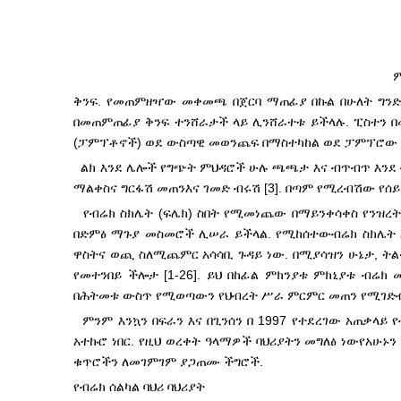
ም
ቅንፍ. የመጠምዘዣው መቀመጫ በጀርባ ማጠፊያ በኩል በሁለት ግንድ
በመጠምጠፊያ ቅንፍ ተንሸራታች ላይ ሊንሸራተቱ ይችላሉ. ፒስተን 
(ፓምፕቶኖች) ወደ ውስጣዊ መወንጨፍ በማስተካከል ወደ ፓምፕሮው ይ
ልክ እንደ ሌሎች የግጭት ምህዳሮች ሁሉ ጫጫታ እና ብጥብጥ እንደ ብ
ማልቀስና ግርፋሽ መጠን
እና ገመድ ብሩሽ [3]. በጣም የሚረብሽው የሰ
የብሬክ ስክሌት (ፍሌክ) ስበት የሚመነጨው በማይንቀሳቀስ የንዝረት
በድምፅ ማጉያ መስመሮች ሊሠራ ይችላል. የሚከሰተው
ብሬክ ስክሌት 
ዋስትና ወጪ ስለሚጨምር አሳሳቢ ጉዳይ ነው. በሚያሳዝን ሁኔታ, ትል
የመተንበይ ችሎታ [1-26]. ይህ በከፊል ምክንያቱ ምክኒያቱ ብሬክ
በሕትመቱ ውስጥ የሚወጣውን የህብረት ሥራ ምርምር መጠን የሚገድብ
ምንም እንኳን በፍራን እና በጊንሰን በ 1997 የተደረገው አጠቃላይ 
አተኩሮ ነበር. የዚህ ወረቀት ዓላማዎች ባህሪያትን መግለፅ ነው
የአሁኑን
ቁጥሮችን ለመገምገም ያጋጠሙ ችግሮች.
የብሬክ ሰልካል ባህሪ ባህሪያት