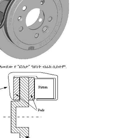
ተለመደው የ "ፎስታ" ዓይነት ብሬክ ሲስተም.