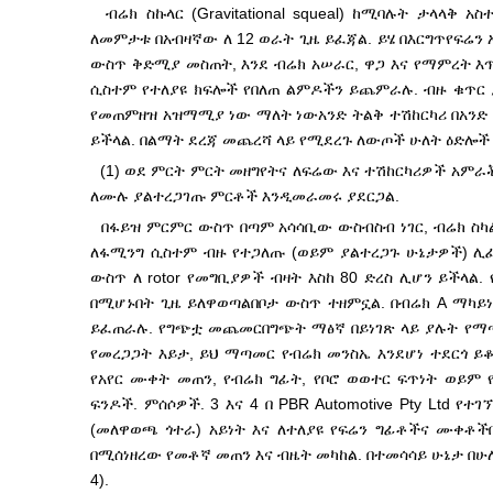
ብሬክ ስኩላር (Gravitational squeal) ከሚባሉት ታላላቅ
ለመምታቱ በአብዛኛው ለ 12 ወራት ጊዜ ይፈጃል. ይሄ በእርግጥ
የፍሬን 
ውስጥ ቅድሚያ መስጠት, እንደ ብሬክ አሠራር, ዋጋ እና የማምረት እ
ሲስተም የተለያዩ ክፍሎች የበለጠ ልምዶችን ይጨምራሉ. ብዙ ቁጥር
የመጠምዘዝ አዝማሚያ ነው ማለት ነው
አንድ ትልቅ ተሽከርካሪ በአን
ይችላል. በልማት ደረጃ መጨረሻ ላይ የሚደረጉ ለውጦች ሁለት ዕድሎች 
(1) ወደ ምርት ምርት መዘግየትና ለፍሬው እና ተሽከርካሪዎች አምራ
ለሙሉ ያልተረጋገጡ ምርቶች እንዲመራመሩ ያደርጋል.
በፋይዝ ምርምር ውስጥ በጣም አሳሳቢው ውስብስብ ነገር, ብሬክ ስካል 
ለፋሚንግ ሲስተም ብዙ የተጋለጡ (ወይም ያልተረጋጉ ሁኔታዎች) ሊ
ውስጥ ለ rotor የመግቢያዎች ብዛት እስከ 80 ድረስ ሊሆን ይችላል
በሚሆኑበት ጊዜ ይለዋወጣል
በቦታ ውስጥ ተዘምኗል. በብሬክ A ማካ
ይፈጠራሉ. የግጭቷ መጨመር
በግጭት ማፅኛ በይነገጽ ላይ ያሉት የማ
የመረጋጋት እይታ, ይህ ማጣመር የብሬክ መንስኤ እንደሆነ ተደርጎ ይ
የአየር ሙቀት መጠን, የብሬክ ግፊት, የቦሮ ወወተር ፍጥነት ወይም 
ፍንዶች. ምሰሶዎች. 3 እና 4 በ PBR Automotive Pty Ltd 
(መለዋወጫ ጎተራ) አይነት እና ለተለያዩ የፍሬን ግፊቶችና ሙቀቶች
በሚሰነዘረው የመቶኛ መጠን እና ብዜት መካከል. በተመሳሳይ ሁኔታ በሁ
4).