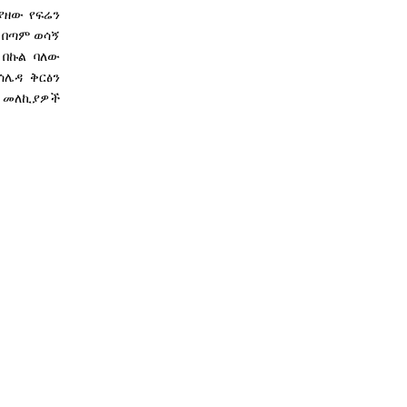
ያዘው የፍሬን
 በጣም ወሳኝ
 በኩል ባለው
ሌዳ ቅርፅን
ት መለኪያዎች