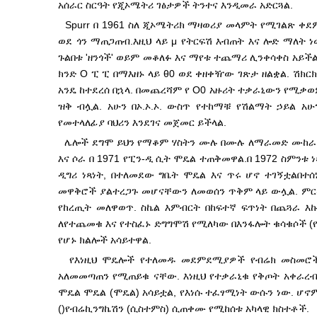
አሰራር ስርዓት የጂኦሜትሪ ገፅታዎች ትንተና እንዲመራ አድርጓል.
Spurr በ 1961 ስለ ጂኦሜትሪክ ማዛወሪያ መላምት የሚገልጽ ቀደም 
ወደ ጎን ማጠጋጠብ.
እዚህ ላይ μ የትርፍሽ እብጠት እና ሎድ ማለት ነ
ጉልበቱ 'ዘንጎች' ወይም መቆለፉ እና ማየቱ ተጨማሪ ሊንቀሳቀስ አይችል
ክንድ O ፒ ፒ በማእዘኑ ላይ θ0 ወደ ቀዘቀዥው ገጽታ ዘልቋል. ሽክር
አንዴ ከተደረሰ በኋላ. በመጨረሻም የ O0 አዙሪት ተቃራኒውን የሚቃወም
ዝቅ ብሏል. አሁን በኦ.ኦ.ኦ. ውስጥ የተከማቹ የሽልማት ኃይል አሁ
የመተላለፊያ ባህሪን እንደገና መጀመር ይችላል.
ሌሎች ደግሞ ይህን የማቆም ሃስትን ሙሉ በሙሉ ለማራመድ ሙከራ አድ
እና ሶራ በ 1971 የፒን-ዲ ሲት ሞዴል ተጠቅመዋል.
በ 1972 ስምንቱ 
ዲግሪ ነጻነት, በተለመደው ግቤት ሞዴል እና ጥሩ ሆኖ ተገኝቷል
በተሰ
መዋቅሮች ያልተረጋጉ መሆናቸውን ለመወሰን ጥቅም ላይ ውሏል. ምር
የከረጢት መለዋወጥ. ስኬል እምብርት በከፍተኛ ፍጥነት በጨጓራ እ
ለ
የተጨመቁ እና የተስፈኑ ድግግሞሽ የሚለካው በእንፋሎት ቁሳቁሶች (
የሆኑ ክልሎች አሳይተዋል.
የእነዚህ ሞዴሎች የተለመዱ መደምደሚያዎች የብሬክ መስመሮች 
አለመመጣጠን የሚጠይቁ ናቸው. እነዚህ የተቃራኒቁ የቅጦት አቀራረ
ሞዴል ሞዴል (ሞዴል) አሳይቷል, የእነሱ ተፈፃሚነት ውሱን ነው. ሆኖም 
()
የብሬኪንግኬሽን (ሲስተምስ) ሲጠቀሙ የሚከሰቱ አካላዊ ክስተቶች.