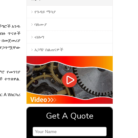
የጉዳይ ማሳያ
ባለሙያ
 ችግሮች አንዱ
 ብዙ ጥናቶች
ብሎግ
ች በመጀመሪያ
የሚያጋጥሟቸው
አጋዥ ስልጠናዎች
ምሮ የመንገያ
ች ተጥለዋል.
ር A ሽከርካሪ
Get A Quote