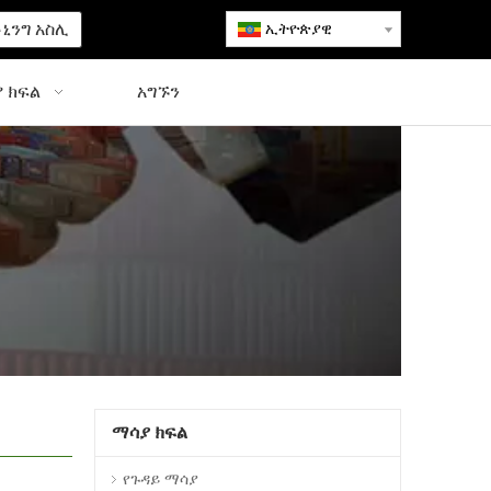
ኒንግ አስሊ
ኢትዮጵያዊ
 ክፍል
አግኙን
ማሳያ ክፍል
የጉዳይ ማሳያ