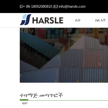
+ 86-18052080815 |
info@harsle.com


ቤት
ስለ እኛ
ተዛማጅ መጣጥፎች
ባዶ!