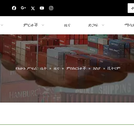
ቶ
ምርቶች
ዜና
ድጋፍ
ማሳያ
የአሁኑ ሥፍራ:
ቤት
»
ዜና
»
ምስክርነቶች
»
እስያ
»
ቪትናም