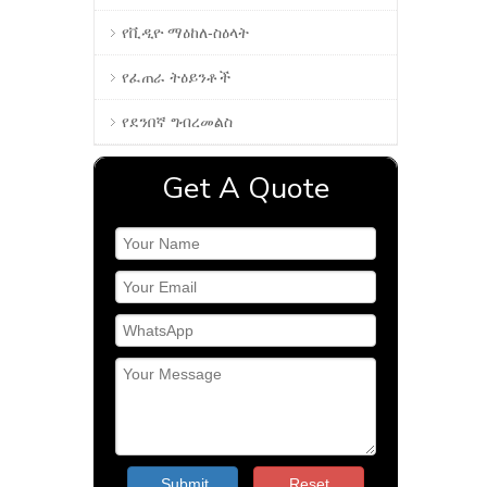
የቪዲዮ ማዕከለ-ስዕላት
የፈጠራ ትዕይንቶች
የደንበኛ ግብረመልስ
Get A Quote
Submit
Reset