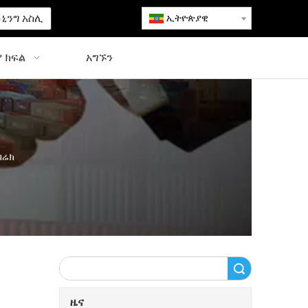
ኒንግ አስሊ
ኢትዮጵያዊ
 ክፍል
አግኙን
ብሬክ
ፈልግ
ዜና