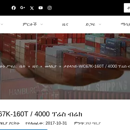
ቶ
ምርቶች
ዜና
ድጋፍ
ማሳያ
አሁኑ ሥፍራ:
ቤት
»
ዜና
»
መላኪያ
»
ታይላንድ-WC67K-160T / 4000 ፕሬስ 
7K-160T / 4000 ፕሬስ ብሬክ
ቢያ ያርትዑ የተለጠፈው: 2017-10-31 ምንጭ:
ይህ ጣቢያ