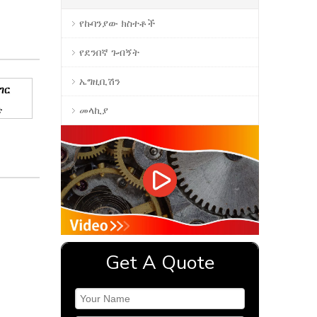
የኩባንያው ክስተቶች
የደንበኛ ጉብኝት
ኤግዚቢሽን
ገር
ድ
መላኪያ
Get A Quote