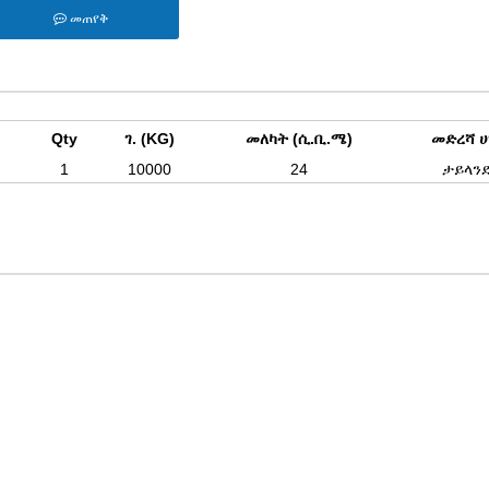
መጠየቅ
Qty
ገ. (KG)
መለካት (ሲ.ቢ.ሜ)
መድረሻ ሀ
1
10000
24
ታይላን