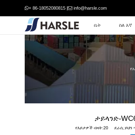
+ 86-18052080815 |
info@harsle.com


ቤት
ስለ እኛ
የ
ታይላንድ-WC6
የእይታዎች ብዛት:
20
ደራሲ:ይህን ጣ