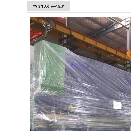
ማሸግ እና መላኪያ