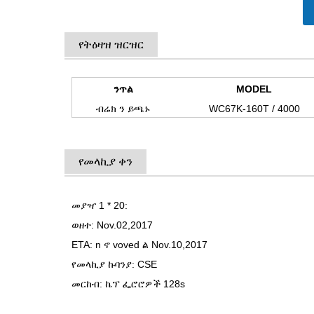
የትዕዛዝ ዝርዝር
ንጥል
MODEL
ብሬክ ን ይጫኑ
WC67K-160T / 4000
የመላኪያ ቀን
መያዣ 1 * 20:
ወዘተ: Nov.02,2017
ETA: n ኖ voved ል Nov.10,2017
የመላኪያ ኩባንያ: CSE
መርከብ: ኬፕ ፌሮሮዎች 128s