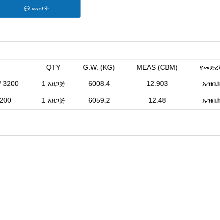
መጠየቅ
QTY
G.W. (KG)
MEAS (CBM)
የመድረ
 3200
1 አዘጋጅ
6008.4
12.903
ኡዝቤ
200
1 አዘጋጅ
6059.2
12.48
ኡዝቤ