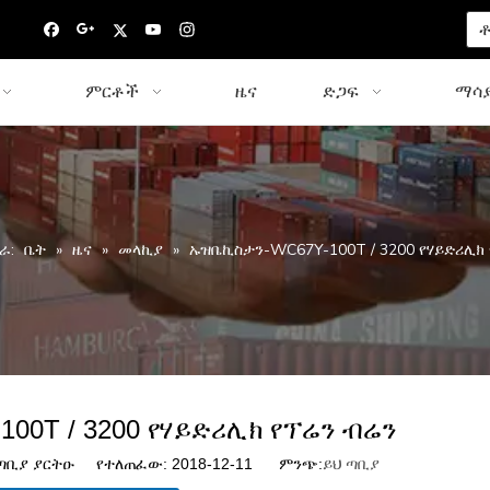
ቶ
ምርቶች
ዜና
ድጋፍ
ማሳያ
ራ:
ቤት
»
ዜና
»
መላኪያ
»
ኡዝቤኪስታን-WC67Y-100T / 3200 የሃይድሪሊክ
00T / 3200 የሃይድሪሊክ የፕሬን ብሬን
ቢያ ያርትዑ የተለጠፈው: 2018-12-11 ምንጭ:
ይህ ጣቢያ