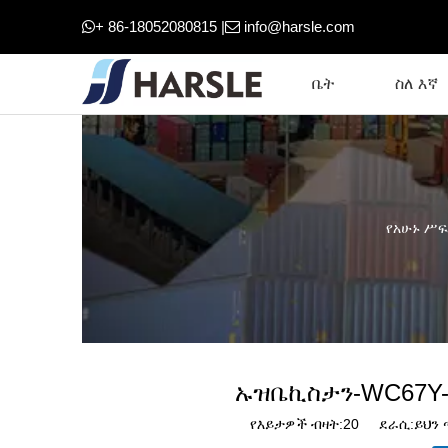
+ 86-18052080815 |
info@harsle.com


ቤት
ስለ እኛ
የአሁኑ ሥፍ
ኡዝቤኪስታን-WC67Y-1
የእይታዎች ብዛት:
20
ደራሲ:ይህን ጣ