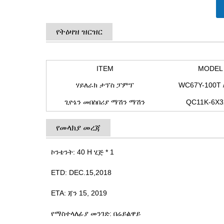
የትዕዛዝ ዝርዝር
ITEM
MODEL
ሃይለራክ ታፕስ ፓምፕ
WC67Y-100T /
ጊዮኔን መበስበሪያ ማሽን ማሽን
QC11K-6X3
የመላክያ መረጃ
ኮንቴንት: 40 H ሂጅ * 1
ETD: DEC.15,2018
ETA: ጃን 15, 2019
የማስተላለፊያ መንገድ: በሬይልዋይ