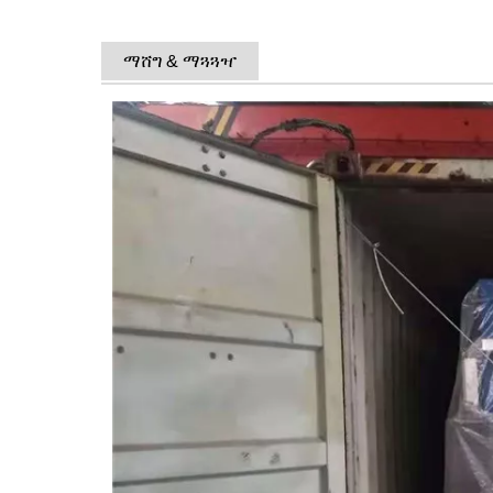
ማሸግ & ማጓጓዣ