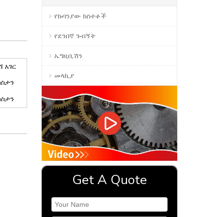
የኩባንያው ክስተቶች
የደንበኛ ጉብኝት
ኤግዚቢሽን
ሻ አገር
መላኪያ
ክስታን
ክስታን
Get A Quote