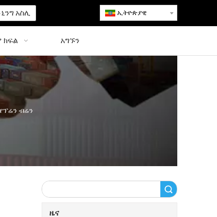
ኒንግ አስሊ
ኢትዮጵያዊ
 ክፍል
አግኙን
 የፕሬን ብሬን
ፈልግ
ዜና