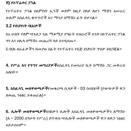
ሸ) የኦፕሬተር ፓነል
የኦፕሬተሩ ፓነል በአምስት ኢንች ወይም ከዚያ በላይ ለሆነ ማሽን አሠራር
ሁሉም አስፈላጊ ቁጥጥሮች እና ማሳያ በማሽኑ ፊት ይሆናል።
3.2 የደህንነት ባህሪዎች
እኔ.ሁለት የለም።የአደጋ ጊዜ ማቆሚያ የግፊት አዝራሮች አንድ በኦፕሬተር ፓነል
ጎን እና በሌላ በማሽኑ መጨረሻ ላይ እንዲሰጡ።
ii.ሳህኑ ዘራፊዎችን ከመያዙ በፊት የኦፕሬተሩ የእጅ ደህንነት ጥበቃ ይዘጋጃል።
4. የሥራ እና የጥገና መሣሪያዎች
አስፈላጊ የመሳሪያ ኪት ከማሽኑ ጋር መቅረብ
አለበት።
5. አስፈላጊ መለዋወጫዎች
የመቁረጫ ቢላዎች - 03 ስብስቦች (የወጭዎች ዋጋ
ለወጪ ንፅፅር ይቆጠራል)።
6. ሌሎች መለዋወጫዎች
እባክዎን ሌሎች አስፈላጊ መለዋወጫዎችን ለማሽኑ
(ለ ~ 2000 ሰዓታት የሥራ) ይጥቀሱ።የሌሎች መለዋወጫዎች ዋጋ ለዋጋ ንፅፅር
አይታሰብም።