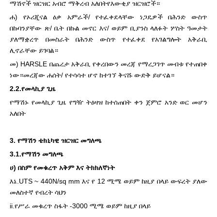
ማሽኖች ዝርዝር አብሮ ማቅረብ አለበት
የእውቂያ ዝርዝሮች።
ሐ) የኦሪጂናል ዕቃ አምራች/ የተፈቀደላቸው ነጋዴዎች በሕንድ ውስጥ
በኩባንያቸው ጽ/ ቤት በኩል መኖር እና/ ወይም ቢያንስ ላለፉት ሦስት ዓመታት
ያለማቋረጥ በመስራት በሕንድ ውስጥ የተፈቀደ የአገልግሎት አቅራቢ
ሊኖራቸው ይገባል።
መ) HARSLE በጨረታ አቅራቢ የቀረበውን መረጃ የማረጋገጥ መብቱ የተጠበቀ
ነው።መረጃው ሐሰት/ የተሳሳተ ሆኖ ከተገኘ ቅናሹ ውድቅ ይሆናል።
2.2.የመላኪያ ጊዜ
የማሽኑ የመላኪያ ጊዜ የግዥ ትዕዛዝ ከተሰጠበት ቀን ጀምሮ አንድ ወር መሆን
አለበት
3. የማሽን ቴክኒካዊ ዝርዝር መግለጫ
3.1.የማሽን መግለጫ
ሀ) በስም የመቁረጥ አቅም እና ትክክለኛነት
እኔ.UTS ~ 440N/sq mm እና የ 12 ሚሜ ወይም ከዚያ በላይ ውፍረት ያለው
መለስተኛ የብረት ሳህን
ii.የሥራ መቁረጥ ስፋት -3000 ሚሜ ወይም ከዚያ በላይ