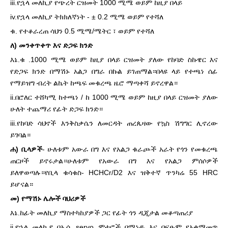
iii.የኋላ መለኪያ የጭረት ርዝመት 1000 ሚሜ ወይም ከዚያ በላይ
iv.የኋላ መለኪያ ትክክለኛነት - ± 0.2 ሚሜ ወይም የተሻለ
ቁ. የተቆራረጠ ሳህን 0.5 ሚሜ/ሜትር ፣ ወይም የተሻለ
ለ) መንቀጥቀጥ እና ድጋፍ ክንድ
እኔ.ቁ .1000 ሚሜ ወይም ከዚያ በላይ ርዝመት ያለው የከባድ ስኩዌር እና
የድጋፍ ክንድ በማሽኑ አልጋ በግራ በኩል ይገጠማል።በላዩ ላይ የተጫነ ሰፊ
የማይዝግ ብረት ልኬት ከጫፍ መቁረጫ ዜሮ ማጣቀሻ ይኖረዋል።
ii.በሮለር ተሸካሚ ከተጫነ / ከ 1000 ሚሜ ወይም ከዚያ በላይ ርዝመት ያለው
ሁለት ተጨማሪ የፊት ድጋፍ ክንድ።
iii.የከባድ ሳህኖች እንቅስቃሴን ለመርዳት ጠረጴዛው የኳስ ሽግግር ሊኖረው
ይገባል።
ሐ) ቢላዎች
- ሁለቱም አውራ በግ እና የአልጋ ቁራጮች አራት የጎን የመቁረጫ
ጠርዞች ይኖሩታል።ሁለቱም የአውራ በግ እና የአልጋ ምሰሶዎች
ይለዋወጣሉ።የቢላ ቁሳቁስ- HCHCr/D2 እና ዝቅተኛ ጥንካሬ 55 HRC
ይሆናል።
መ) የማሽኑ ሌሎች ባህሪዎች
እኔ.ከፊት መለኪያ ማስተካከያዎች ጋር የፊት ጎን ዲጂታል መቆጣጠሪያ
ii.የኋላ መለኪያ በኤሲ servo ሞተሮች በሚነዱ እና በፍፁም የአቀማመጥ