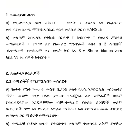
1. የጨረታው ወሰን
ሀ) የሃይድሮሊክ ሳህን አቅርቦት ፣ ጭነት ፣ ተልእኮ እና የአፈፃፀም
ሙከራ
የመቁረጫ ማሽን
ከኤስኤሲ የኋላ መለኪያ ጋር በ HARSLE።
ለ) ሁሉንም አስፈላጊ የቴክኒክ ሰነዶች ፣ ስብስቦች ፣ የወረዳ ሥዕላዊ
መግለጫዎች ፣ የጥገና እና የአሠራር ማኑዋሎች ወዘተ በ 3 ስብስቦች
በእንግሊዝኛ በጥንካሬም ሆነ በሶፍት ኮፒ እና 3 የ Shear blades እንደ
አስፈላጊ ቁጠባዎች አቅርቦት።
2. አጠቃላይ ሁኔታዎች
2.1.ተጫራቾች የሚያሟሉበት መስፈርት
ሀ) ባለፉት ሦስት ዓመታት ውስጥ ቢያንስ ሁለት የኤሲ ሃይድሮሊክ መሰንጠቂያ
ማሽን ወይም ከዚያ በላይ ያቀረቡ የኦሪጂናል ዕቃ አምራቾች ወይም
የተፈቀደላቸው ነጋዴዎቻቸው ብቻ።ተጫራቹ የሁለቱ ደንበኞች ወይም
ኩባንያዎች ስም እና የፖስታ አድራሻ ማቅረብ አለበት
ከማሽኑ ሙሉ ቴክኒካዊ
መግለጫ ጋር ማሽኖች የሚጫኑበት።
ለ) ተጫራቹ በህንድ ውስጥ የቀረቡትን ሁሉንም ተመሳሳይ አቅም ያላቸው