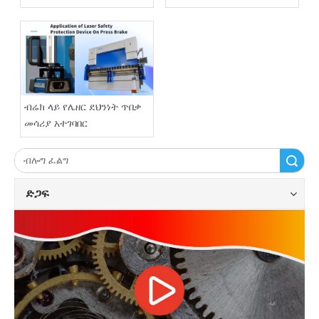
ነው?
ብሬክ ላይ የሌዘር ደህንነት ጥበቃ
መሳሪያ አተገባበር
ፈልግ
ድጋፍ