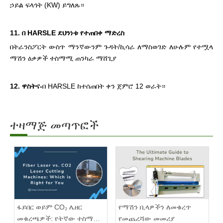
ኃይል ፍላጎት (KW) ይግለጹ።
11. በ HARSLE ደህንነቱ የተጠበቀ ማድረስ
በትራንስፖርት ውስጥ ማንኛውንም ጉዳት/ኪሳራ ለማስወገድ ለሁሉም የተሟላ
ማሽን ዕቃዎች ተስማሚ ጠንካራ ማሸጊያ
12. ዋስትና-
በ HARSLE ከተሰጠበት ቀን ጀምሮ 12 ወራት።
ተዛማጅ መጣጥፎች
ፋይበር ወይም CO₂ ሌዘር
የማሽን ቢላዎችን ለመቁረጥ
መቁረጫዎች: የትኛው ተስማሚ
የመጨረሻው መመሪያ