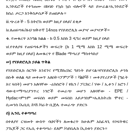
ኢንኮዴሮች የተገጠሙ በከባድ የኳስ ኳስ ብሎኖች ላይ ይሠራል።ኢንኮደሮች
ከስራ ታርጋ እንቅስቃሴዎች ይጠበቃሉ።
iii.ጭረቶች - 5 ስትሮክ ወይም ከዚያ በላይ/ ደቂቃ
iv.ለጠፍጣፋ/ሉህ ዝቅተኛ 14nos የሃይድሮሊክ መያዣ መያዣዎች።
ቁ. የመቁረጥ አንግል ክልል - ከ 0.5 እስከ 3 ዲግሪ ወይም ከዚያ በላይ
vi.የተለያዩ የጠፍጣፋዎችን ውፍረት (ከ 1 ሚሜ እስከ 12 ሚሜ ውፍረት
ወይም ከዚያ በላይ) ለመቁረጥ የ Blade ማጣሪያ ማስተካከያ
ሠ) የሃይድሮሊክ ኃይል ጥቅል
የሃይድሮሊክ ስርዓት እንደገና የሚሽከረከር ዓይነት ይሆናል።የሃይድሮሊክ ታንክ
በሱቅ ወለል ላይ መቀመጥ አለበት።ፓምፖች ፣ ቫልቮች ፣ መቀያየሪያዎች (ግፊት
እና ፍሰት) መሆን አለባቸው -ሬክስሮት / ዩኬን / ፓርከር / ሃው / ኢቶን / አሮን /
ዳውቲ።ማጣሪያ
ንጥረ ነገሮች ተመራጭ መሆን አለባቸው - EPE /
Hydac።ምንም መፍሰስ ወይም መፍሰስ አይታገስም።ኤሌክትሪክ ሞተር -
ሲመንስ /ኤቢቢ /ቦሽ /ባራት ቢጅሌ ተመራጭ ያድርጉ
ሰ) ኤንሲ ተቆጣጣሪ
በተለያየ ርዝመት ውስጥ ሳህኖችን ለመቁረጥ ከሁሉም አስፈላጊ የሶፍትዌር
ፓኬጆች ጋር የኤሲ ተቆጣጣሪ- ደለም /ሳይቤሌክ /ኢስቱን ያድርጉ።