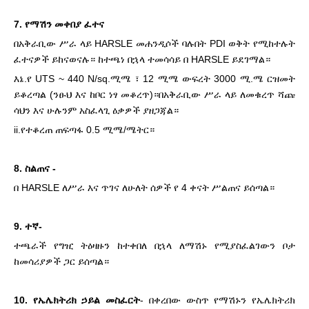
7. የማሽን መቀበያ ፈተና
በአቅራቢው ሥራ ላይ HARSLE መሐንዲሶች ባሉበት PDI ወቅት የሚከተሉት
ፈተናዎች ይከናወናሉ። ከተጫነ በኋላ ተመሳሳይ በ HARSLE ይደገማል።
እኔ.የ UTS ~ 440 N/sq.ሚሜ ፣ 12 ሚሜ ውፍረት 3000 ሚ.ሜ ርዝመት
ይቆረጣል (ንፁህ እና ከቦር ነፃ መቆረጥ)።በአቅራቢው ሥራ ላይ ለመቁረጥ ሻጩ
ሳህን እና ሁሉንም አስፈላጊ ዕቃዎች ያዘጋጃል።
ii.የተቆረጠ ጠፍጣፋ 0.5 ሚሜ/ሜትር።
8. ስልጠና -
በ HARSLE ለሥራ እና ጥገና ለሁለት ሰዎች የ 4 ቀናት ሥልጠና ይሰጣል።
9. ተኛ-
ተጫራች የግዢ ትዕዛዙን ከተቀበለ በኋላ ለማሽኑ የሚያስፈልገውን ቦታ
ከመሳሪያዎች ጋር ይሰጣል።
10. የኤሌክትሪክ ኃይል መስፈርት
- በቀረበው ውስጥ የማሽኑን የኤሌክትሪክ