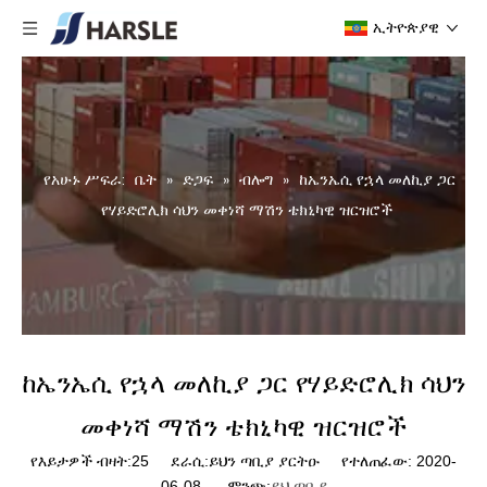
ኢትዮጵያዊ
የአሁኑ ሥፍራ:
ቤት
»
ድጋፍ
»
ብሎግ
»
ከኤንኤሲ የኋላ መለኪያ ጋር
የሃይድሮሊክ ሳህን መቀነሻ ማሽን ቴክኒካዊ ዝርዝሮች
ከኤንኤሲ የኋላ መለኪያ ጋር የሃይድሮሊክ ሳህን
መቀነሻ ማሽን ቴክኒካዊ ዝርዝሮች
የእይታዎች ብዛት:
25
ደራሲ:ይህን ጣቢያ ያርትዑ የተለጠፈው: 2020-
06-08 ምንጭ:
ይህ ጣቢያ