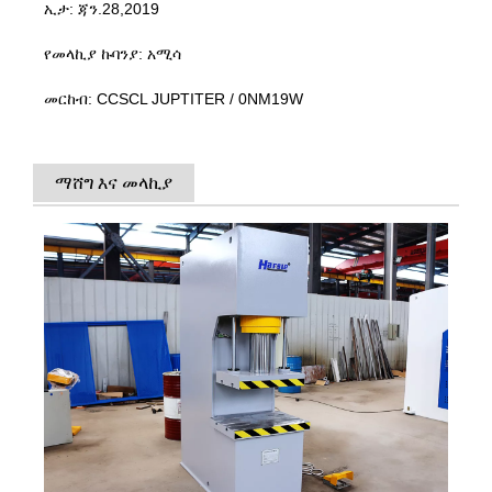
ኢታ: ጃን.28,2019
የመላኪያ ኩባንያ: አሚሳ
መርከብ: CCSCL JUPTITER / 0NM19W
ማሸግ እና መላኪያ