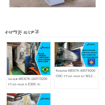
ተዛማጅ ዜናዎች
Kosova-WE67K-400T6000
CNC የፕሬስ ብሬክ እና W12-
ብራዚል-WC67K-160T/3200
12x4000 CNC ባለአራት
የፕሬስ ብሬክ ከ E300 ጋር
ሮሊንግ ማሽን