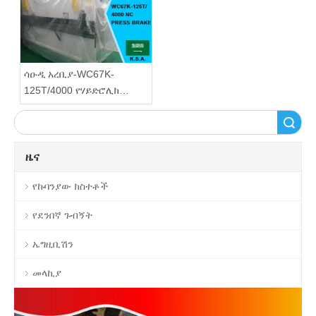
ሳዑዲ አረቢያ-WC67K-
125T/4000 የሃይድሮሊክ
መታጠፊያ ማሽን
ፈልግ
ዜና
የኩባንያው ክስተቶች
የደንበኛ ጉብኝት
ኤግዚቢሽን
መላኪያ