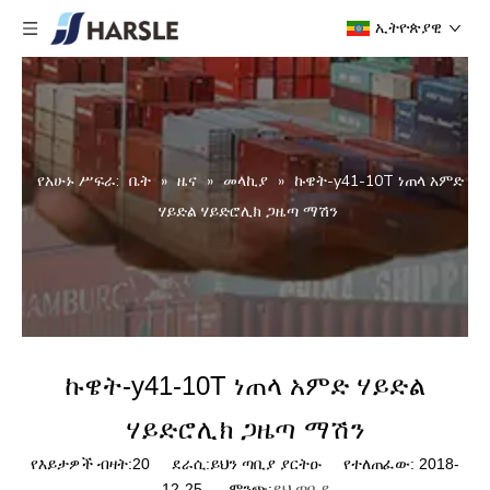
ኢትዮጵያዊ
የአሁኑ ሥፍራ:
ቤት
»
ዜና
»
መላኪያ
»
ኩዌት-y41-10T ነጠላ አምድ
ሃይድል ሃይድሮሊክ ጋዜጣ ማሽን
ኩዌት-y41-10T ነጠላ አምድ ሃይድል
ሃይድሮሊክ ጋዜጣ ማሽን
የእይታዎች ብዛት:
20
ደራሲ:ይህን ጣቢያ ያርትዑ የተለጠፈው: 2018-
12-25 ምንጭ:
ይህ ጣቢያ