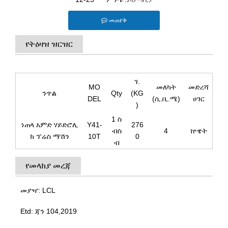
መጠየቅ
የትዕዛዝ ዝርዝር
ገ.
MO
መለካት
መድረሻ
ንጥል
Qty
(KG
DEL
(ሲ.ቢ.ሜ)
ሀገር
)
1 ስ
ነጠላ አምድ ሃይድሮሊ
Y41-
276
ብስ
4
ኵዌት
ክ ፕሬስ ማሽን
10T
0
ብ
የመላክያ መረጃ
መያዣ: LCL
Etd: ጃን 104,2019