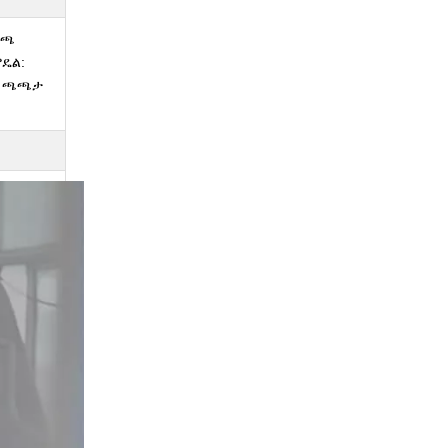
ረጫ
ዴል:
ስራ ጫጫታ