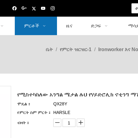
ቶ
ምርቶች
ዜና
ድጋፍ
ማሳያ
ቤት
/
የምርት ዝርዝር-1
/
Ironworker እና No
የሚስተካከለው አንግል ሜታል ሉህ የሃይድሮሊክ ኖቲንግ ማ
ሞዴል：
QX28Y
የምርት ስም ምርት：
HARSLE
ብዛት：