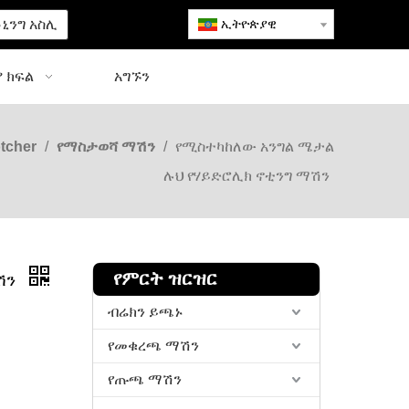
ኒንግ አስሊ
ኢትዮጵያዊ
 ክፍል
አግኙን
tcher
/
የማስታወሻ ማሽን
/
የሚስተካከለው አንግል ሜታል
ሉህ የሃይድሮሊክ ኖቲንግ ማሽን
የምርት ዝርዝር
ሽን
ብሬክን ይጫኑ
የመቁረጫ ማሽን
የጡጫ ማሽን