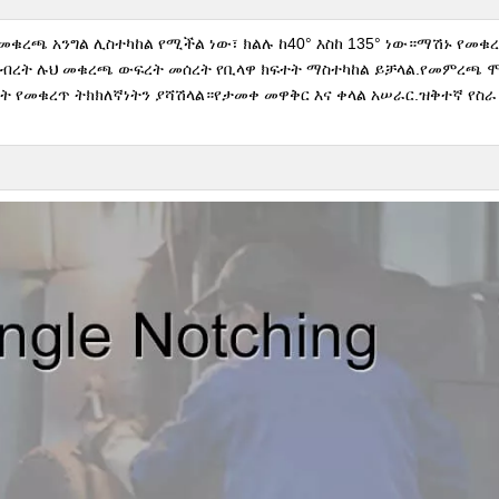
መቁረጫ አንግል ሊስተካከል የሚችል ነው፣ ክልሉ ከ40° እስከ 135° ነው።ማሽኑ የመቁ
።በብረት ሉህ መቁረጫ ውፍረት መሰረት የቢላዋ ክፍተት ማስተካከል ይቻላል.የመምረጫ ሞ
ዓት የመቁረጥ ትክክለኛነትን ያሻሽላል።የታመቀ መዋቅር እና ቀላል አሠራር.ዝቅተኛ የ