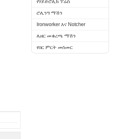
የሃይድሮሊክ ፕሬስ
ሮሊንግ ማሽን
Ironworker እና Notcher
ሌዘር መቁረጫ ማሽን
የበር ምርት መስመር