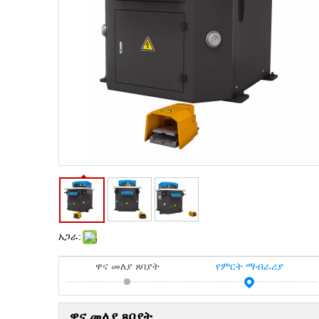
አጋራ:
ዋና መለያ ጸባያት
የምርት ማብራሪያ
ዋና መለያ ጸባያት