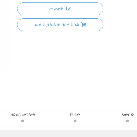
መጠየቅ
ወደ ኢንኩሌት ገበያ አክል
ዝርዝር መግለጫ
ቪዲዮ
አውርድ