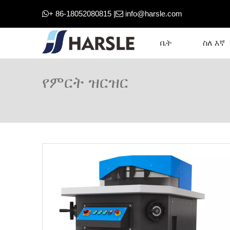
+ 86-18052080815 |
info@harsle.com


ቤት
ስለ እኛ
የምርት ዝርዝር