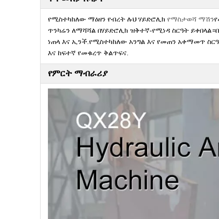
የሚስተካከለው ማዕዘን የብረት ሉህ ሃይድሮሊክ
የማስታወሻ ማሽን
የ
ጥንካሬን ለማሻሻል በሃይድሮሊክ ዝቅተኛ-የሚነዳ ስርዓት ይቀበላል
ነጠላ እና ኢንች.የሚስተካከለው አንግል እና የመጠን አቀማመጥ ስር
እና ከፍተኛ የመቁረጥ ቅልጥፍና.
የምርት ማብራሪያ