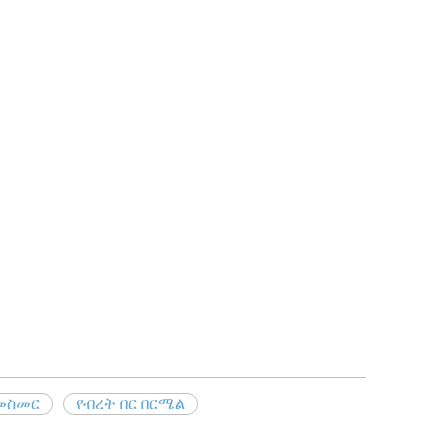
 መስመር
የብረት በር በርሜል