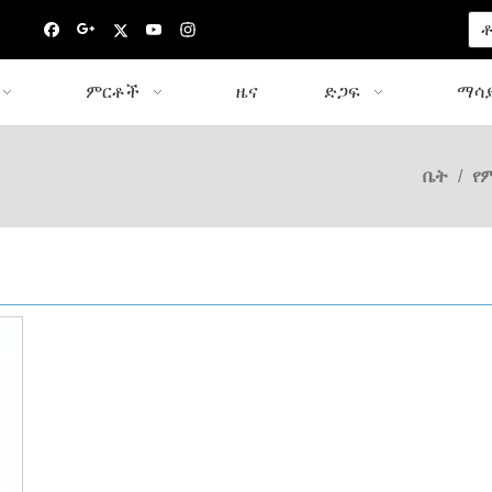
ቶ
ምርቶች
ዜና
ድጋፍ
ማሳያ
ቤት
/
የ