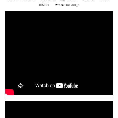
03-08 ምንጭ:
ይህ ጣቢያ