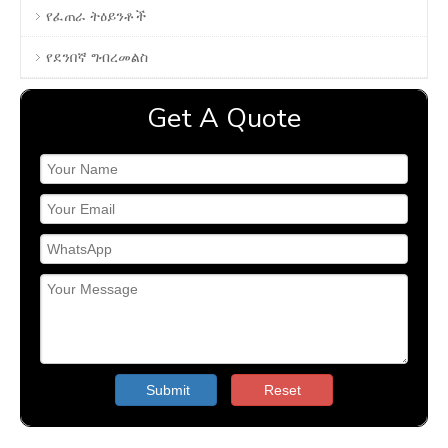
የፈጠራ ትዕይንቶች
የደንበኛ ግብረመልስ
Get A Quote
Submit
Reset