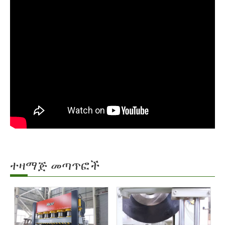
ተዛማጅ መጣጥፎች