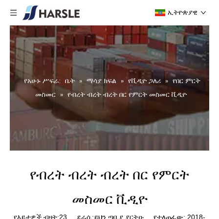
ኢትዮጵያዊ
የአሁኑ ሥፍራ:
ቤት
»
ማሳያ ክፍል
»
የቪዲዮ ጋለሪ
»
የበር ምርት
መስመር
»
የብረት ብረት ብረት በር የምርት መስመር ቪዲዮ
የብረት ብረት ብረት በር የምርት
መስመር ቪዲዮ
የእይታዎች ብዛት:
23
ደራሲ:ይህን ጣቢያ ያርትዑ የተለጠፈው: 2018-