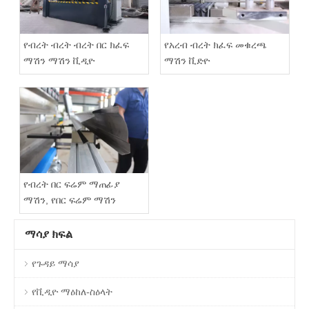
የብረት ብረት ብረት በር ክፈፍ
የአረብ ብረት ክፈፍ መቁረጫ
ማሽን ማሽን ቪዲዮ
ማሽን ቪድዮ
የብረት በር ፍሬም ማጠፊያ
ማሽን, የበር ፍሬም ማሽን
ማሳያ ክፍል
የጉዳይ ማሳያ
የቪዲዮ ማዕከለ-ስዕላት