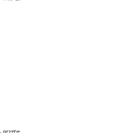
ጊ በሆነባቸው