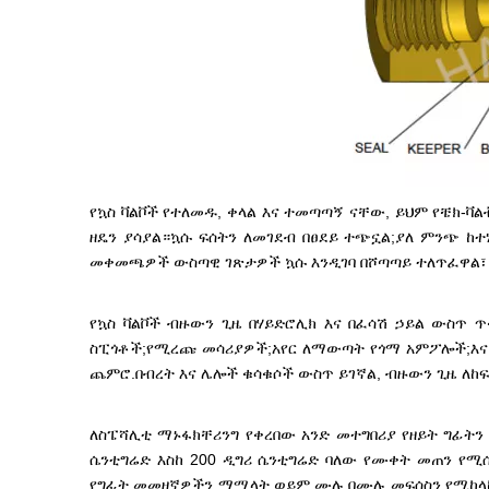
የኳስ ቫልቮች የተለመዱ, ቀላል እና ተመጣጣኝ ናቸው, ይህም የቼክ-ቫል
ዘዴን ያሳያል።ኳሱ ፍሰትን ለመገደብ በፀደይ ተጭኗል;ያለ ምንጭ 
መቀመጫዎች ውስጣዊ ገጽታዎች ኳሱ እንዲገባ በሾጣጣይ ተለጥፈዋል፣
የኳስ ቫልቮች ብዙውን ጊዜ በሃይድሮሊክ እና በፈሳሽ ኃይል ውስጥ
ስፒጎቶች;የሚረጩ መሳሪያዎች;አየር ለማውጣት የጎማ አምፖሎች;እና
ጨምሮ.በብረት እና ሌሎች ቁሳቁሶች ውስጥ ይገኛል, ብዙውን ጊዜ ለከ
ለስፔሻሊቲ ማኑፋክቸሪንግ የቀረበው አንድ መተግበሪያ የዘይት ግፊትን
ሴንቲግሬድ እስከ 200 ዲግሪ ሴንቲግሬድ ባለው የሙቀት መጠን የሚሰ
የግፊት መመዘኛዎችን ማሟላት ወይም ሙሉ በሙሉ መፍሰስን የሚከላከል