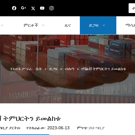
ቶ
ምርቶች
ዜና
ድጋፍ
ማሳያ
የአሁኑ ሥፍራ:
ቤት
»
ድጋፍ
»
ብሎግ
»
የቫልቭ ትምህርትን ይመልከቱ
ቭ ትምህርትን ይመልከቱ
ቢያ ያርትዑ የተለጠፈው: 2023-06-13 ምንጭ:
ይህ ጣቢያ