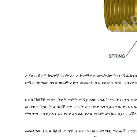
አፕሊኬሽኖች ከፍተኛ ፍሰት እና ኢኮኖሚያዊ መፍትሄዎችን በሚፈልጉበት 
በሚያገለግለው ግንድ ወይም እጅጌ መጨረሻ ላይ ያለውን ዲስክ ያሳያል።
በቼክ ቫልቮች ውስጥ ትልቅ ግምት የሚሰጠው የግፊት ግፊት ሲሆን ይህ
ውስጥ የሚገቡት ፈሳሾች ወደ ፖፑት እና ፀደይ እንዲፈናቀሉ ይገፋፋሉ
ምንጭን ያካትታሉ፣ እና የፀደይ ሃይል ቀላል ወይም ጠንካራ ሊሆን ይ
መፍትሄው በቼክ ቫልቭ ውስጥ ተቀምጦ በልዩ ፍንጣቂ ግፊቶች የሚከፍ