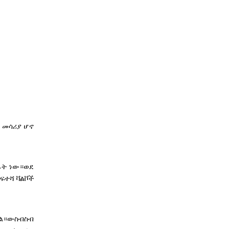
 መሳሪያ ሆኖ
ፊት ነው።ወደ
ፍተሻ ቫልቮች
ሏል።ውስብስብ