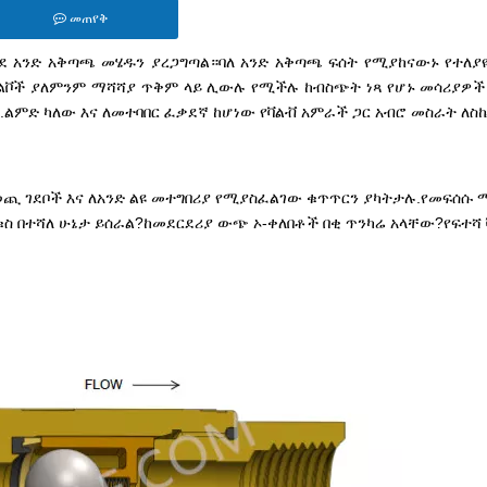
መጠየቅ
ደ አንድ አቅጣጫ መሄዱን ያረጋግጣል።ባለ አንድ አቅጣጫ ፍሰት የሚያከናውኑ የተለያዩ
ቫልቮች ያለምንም ማሻሻያ ጥቅም ላይ ሊውሉ የሚችሉ ከብስጭት ነጻ የሆኑ መሳሪያዎች 
.ልምድ ካለው እና ለመተባበር ፈቃደኛ ከሆነው የቫልቭ አምራች ጋር አብሮ መስራት ለስ
ወጪ ገደቦች እና ለአንድ ልዩ መተግበሪያ የሚያስፈልገው ቁጥጥርን ያካትታሉ.የመፍሰሱ
 በተሻለ ሁኔታ ይሰራል?ከመደርደሪያ ውጭ ኦ-ቀለበቶች በቂ ጥንካሬ አላቸው?የፍተሻ