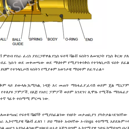
ቭ ምድብ የስራ ፈረስ ያደርጋቸዋል.የኳስ ፍተሻ ቫልቭ ፍሰትን ለመዝጋት የኳስ ቅርጽ ያ
ከተነደፈ ኳሱን ወደ መቀመጫው ወደ ማህተም የሚያንቀሳቅስ የተገላቢጦሽ ፍሰት ይፈ
 ይህም የተገላቢጦሽ ፍሰትን የሚያቆም አወንታዊ ማህተም ይፈጥራል።
 ጥቅም ላይ ይውላሉ;ኬሚካል, ነዳጅ እና መጠጥ ማከፋፈያ;ፈሳሽ ወይም ጄል ሚኒ
 የተለያዩ ፓምፖች, በእጅ የአየር ፓምፖች ወይም እንደገና ሊሞሉ የሚችሉ ማከፋፈ
ፍተኛ ግፊት ተስማሚ ምርጫ ነው.
 ለመቆጣጠር የፍተሻ ቫልቮች የሚያስፈልገው የዘይት መታጠቢያን ያካትታል።ደንበኛው ከ
ራ ኢኮኖሚያዊ ቫልቭ ፈለገ ፣ ይህ ማለት አብዛኛው ኦ-rings ተስማሚ አይደሉም።
 መሆን አያስፈልገውም።በዚህ ሁኔታ እጅግ በጣም ኢኮኖሚያዊ ንድፍ ከማይዝግ ብረት