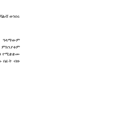
 ቫልቭ ወንበሩ
፣ ዓላማውም
ሩ ምክንያቱም
ቢን የሚቋቋሙ
ሱ በፊት ብዙ