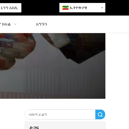
ኒንግ አስሊ
ኢትዮጵያዊ
 ክፍል
አግኙን
ፈልግ
ድጋፍ