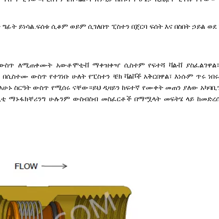
 ግፊት ይነሳል.ፍሰቱ ሲቆም ወይም ሲገለበጥ ፒስተን በጀርባ ፍሰት እና በስበት ኃይል ወደ
ዎች ውስጥ ለሚጠቀሙት አውቶሞቲቭ ማቀዝቀዣ ሲስተም የፍተሻ ቫልቭ ያስፈልገዋል
ሲስተሙ ውስጥ የተገነቡ ሁለት የፒስተን ቼክ ቫልቮች አቅርበዋል፣ እነሱም ጥሩ ነበ
 የአሁኑ ስርዓት ውስጥ የሚሰሩ ናቸው።ይህ ዲዛይን ከፍተኛ የሙቀት መጠን ያለው አካባ
ፔሻሊቲ ማኑፋክቸሪንግ ሁሉንም ውስብስብ መስፈርቶች በማሟላት መፍትሄ ላይ ከመድረ