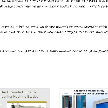
ው ልዩ ልዩ መስፈርቶችን ለማሟላት የተለያዩ የፍተሻ ቫልቮች ንድፎችን አዋህዷል.ውጤቱ
ክክለኛ እስኪሆን ድረስ ውስብስብ በሆኑ መስፈርቶች ከአምራቹ ጋር አብሮ ከመሥራት ይልቅ
ነት መተግበሪያ ጥቅም ላይ መዋል አለበት ብሎ በእርግጠኝነት መናገር አይቻልም።በምት
ዋጭነት ጥልቅ ግንዛቤ እና የመተግበሪያ መስፈርቶችን ለማሟላት ማንኛውንም ቫልቭ ለ
ና ተሰጥኦውን በመጠቀም ትክክለኛውን ዲዛይን ለመፍጠር ይሰራል፣ ስለዚህ ለመጀመሪያ