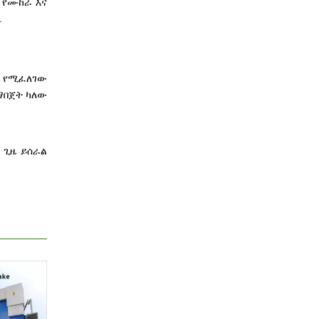
 የሙከራ እና
.
ኩ የሚፈለገው
ማበጀት ካለው
 ጊዜ ይሰራል