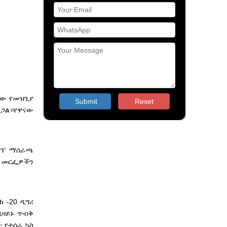
ለው የመዝጊያ
Submit
Reset
ልጋል።የዋናው
ፓምፕ ማሰራጫ
ያ መርፌዎችን
 -20 ዲግሪ
ዲዛይኑ ጥብቅ
 የተሰራ ኳስ