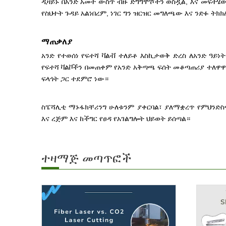
ዲዛይኑ በአንድ አመት ውስጥ ብዙ ድግግሞሾችን ወስዷል, እና መፍትሄ
የስህተት ጉዳይ አልነበረም, ነገር ግን ዝርዝር መግለጫው እና ንድፉ ት
ማጠቃለያ
አንድ የተወሰነ የፍተሻ ቫልቭ ተለይቶ እስኪታወቅ ድረስ ለአንድ ዓይ
የፍተሻ ቫልቮችን በመጠቀም የአንድ አቅጣጫ ፍሰት መቆጣጠሪያ ተለዋ
ፍላጎት ጋር ተደምሮ ነው።
ስፔሻሊቲ ማኑፋክቸሪንግ ሁለቱንም ያቀርባል፣ ያለማቋረጥ የምህንድስ
እና ረጅም እና ከችግር የፀዳ የአገልግሎት ህይወት ይሰጣል።
ተዛማጅ መጣጥፎች