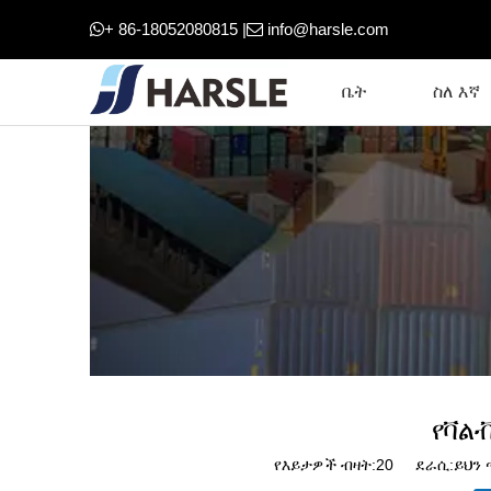
+ 86-18052080815 |
info@harsle.com


ቤት
ስለ እኛ
የቫል
የእይታዎች ብዛት:
20
ደራሲ:ይህን ጣ