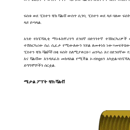
ፍሰቱ ወደ ፒስተን ቼክ ቫልቭ ውስጥ ሲገባ, ፒስተን ወደ ላይ ባለው ፍሰት
ላይ ይጣላል.
አንድ የስፔሻሊቲ ማኑፋክቸሪንግ ደንበኛ በድንገተኛ ተሽከርካሪ
ተሽከርካሪው ስራ ሲፈታ የሚውለውን ሃይል ለመቀነስ ነው።መፍትሄው በ
ፒስተን ቼክ ቫልቮች በቂ ፍሰት ስለሚያቀርቡ፣ ጠንካራ እና በደንበኛው
እና ቫልቭው እንዳይፈስ መከላከል የሚችል ኦ-ringsን አካቷል።ስ
ድግግሞሾችን ሰርቷል.
ሜታል ፖፕት ቼክ ቫልቭ