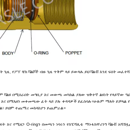
ጊዜ, የፖፕ ቼክ ቫልቮች ብዙ ጊዜ ጥቅም ላይ ይውላሉ.ይህ ቫልቭ እንደ ፍሰት መፈተሻ
ም ቫልዩ በሚሰራበት መግቢያ እና መውጫ መካከል ያለው ዝቅተኛ ልዩነት የላይኛው ግ
 እና በማእዘን መቀመጫው ፊት ላይ ያሉ ቀዳዳዎች ይፈስሳሉ።ሁሉም ማለት ይቻላል የ
ችላል፣ ይህም ተጨማሪ መከላከያን ይጨምራል።
ት እና የሚዘጋ O-ringን በመጫን ነባሩን የስፔሻሊቲ ማኑፋክቸሪንግ ቫልቭ አሻሽ