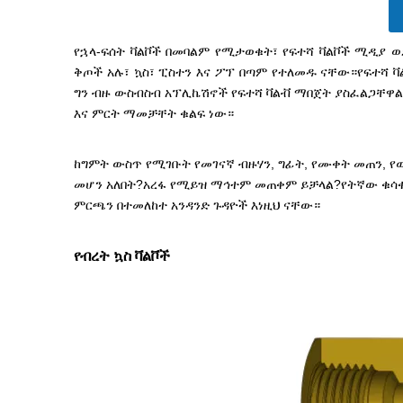
የኋላ-ፍሰት ቫልቮች በመባልም የሚታወቁት፣ የፍተሻ ቫልቮች ሚዲያ ወ
ቅጦች አሉ፣ ኳስ፣ ፒስተን እና ፖፕ በጣም የተለመዱ ናቸው።የፍተሻ 
ግን ብዙ ውስብስብ አፕሊኬሽኖች የፍተሻ ቫልቭ ማበጀት ያስፈልጋቸዋል
እና ምርት ማመቻቸት ቁልፍ ነው።
ከግምት ውስጥ የሚገቡት የመገናኛ ብዙሃን, ግፊት, የሙቀት መጠን, የ
መሆን አለበት?አረፋ የሚይዝ ማኅተም መጠቀም ይቻላል?የትኛው ቁሳቁስ
ምርጫን በተመለከተ አንዳንድ ጉዳዮች እነዚህ ናቸው።
የብረት ኳስ ቫልቮች