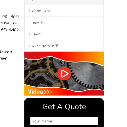
የጉዳይ ማሳያ
 የቼክ ቫልቭ
ባለሙያ
ናቸው, ነገር
ኬታማ ዲዛይን
ብሎግ
አጋዥ ስልጠናዎች
 ማረጋገጫ
 ቫልቭ
Get A Quote