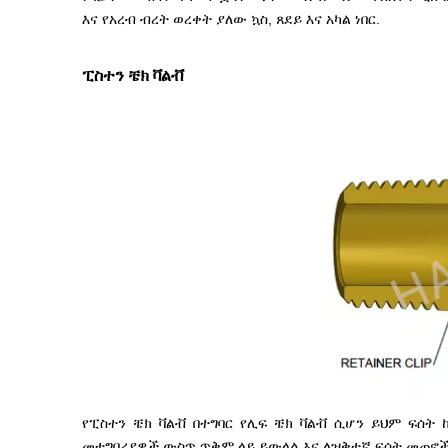
እና የአረብ ብረት ወረቀት ያለው ኳስ, ጸደይ እና አካል ነበር.
ፒስተን ቼክ ቫልቭ
የፒስተን ቼክ ቫልቭ በተግባር የሊፍ ቼክ ቫልቭ ሲሆን ይህም ፍሰ
መተግበሪያዎች ውስጥ ጥቅም ላይ ይውላል እና ለዝቅተኛ ፍሰት መጠኖች