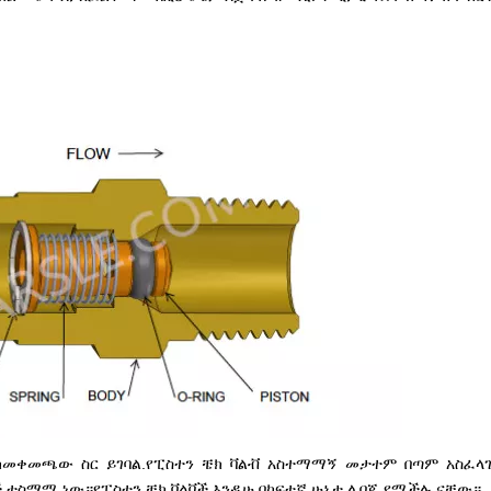
ት ከመቀመጫው ስር ይገባል.የፒስተን ቼክ ቫልቭ አስተማማኝ መታተም በጣም አስፈላ
 ተስማሚ ነው።የፒስተን ቼክ ቫልቮች እንዲሁ በከፍተኛ ሁኔታ ሊበጁ የሚችሉ ናቸው።