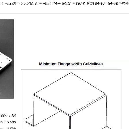
 የመጨረሻውን አንግል ለመመስረት “ተመልሷል” ፡፡ የፀደይ ጀርባ በቀጥታ ከቁሳዊ ዓይነት
 በቡጢ እና
ረሻ ማእዘን
5 ° የሞት