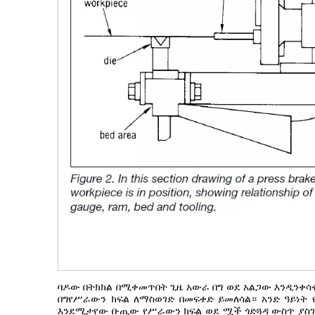
ባዶው በትክክል በሚቀመጥበት ጊዜ አውራ በግ ወደ አልጋው እንዲንቀሳ
በግ
የሥራውን ክፍል ለማስወገድ በመፍቀድ ይመለሳል። አንድ ዓይነት የ
እንደሚታየው ቡጢው የሥራውን ክፍል ወደ ሟች ጎድጓዳ ውስጥ ያስገባ