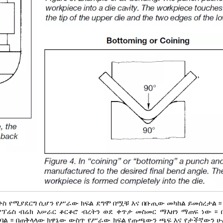
ቀስ የሚያደርግ ሲሆን የሥራው ክፍል ደግሞ በሟቹ እና በቡጢው መካከል ይመሰረታል ፡፡
ፕሬስ ብሬክ አሠራር ቆርቆሮ ብረትን ወደ ቀጥታ መስመር ማእዘን ማጠፍ ነው ፡፡ በ
ል ፡፡ በጠቅላላው ክዋኔው ውስጥ የሥራው ክፍል የጡጫውን ጫፍ እና የታችኛውን ሁ