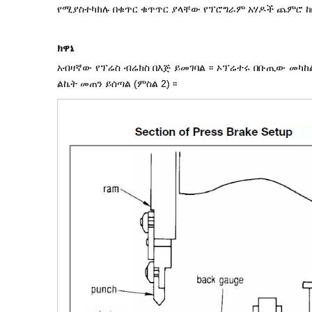
የሚያስተካክሉ በቁጥር ቁጥጥር ያላቸው የፕሮግራም አሃዶች ጨምሮ ከበር
ክዋኔ
አብዛኛው የፕሬስ ብሬክስ በእጅ ይመገባል ፡፡ ኦፕሬተሩ በቡጢው መካከል
ልኬት መጠን ይሰጣል (ምስል 2) ፡፡