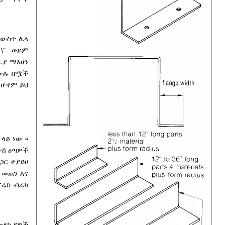
 ውስጥ ሌላ
 \" ወይም
ፊያ ማእዘን
ሙሉ በሟች
 ሆኖም ይህ
ይ ነው ፡፡
ንሽ ዕጣዎች
ጋር ተያይዞ
 መጠን እና
ፕሬስ ብሬክ
 መለኪያዎች