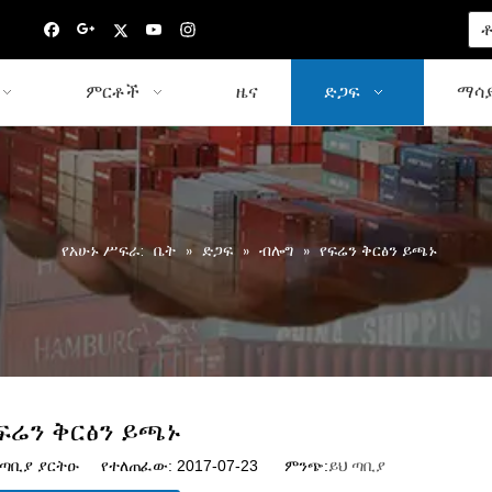
ቶ
ምርቶች
ዜና
ድጋፍ
ማሳያ
የአሁኑ ሥፍራ:
ቤት
»
ድጋፍ
»
ብሎግ
»
የፍሬን ቅርፅን ይጫኑ
ፍሬን ቅርፅን ይጫኑ
ጣቢያ ያርትዑ የተለጠፈው: 2017-07-23 ምንጭ:
ይህ ጣቢያ