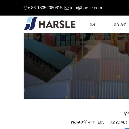
+ 86-18052080815 |
info@harsle.com


ቤት
ስለ እኛ
የ
የእይታዎች ብዛት:
103
ደራሲ:ይህን 