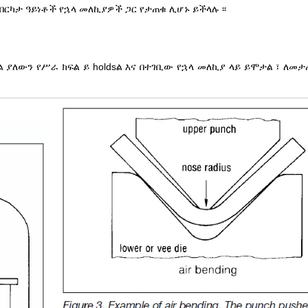
ካታ ዓይነቶች የኋላ መለኪያዎች ጋር የታጠቁ ሊሆኑ ይችላሉ ፡፡
 ያለውን የሥራ ክፍል ይ holdsል እና በተገቢው የኋላ መለኪያ ላይ ይሞታል ፣ ለመታ