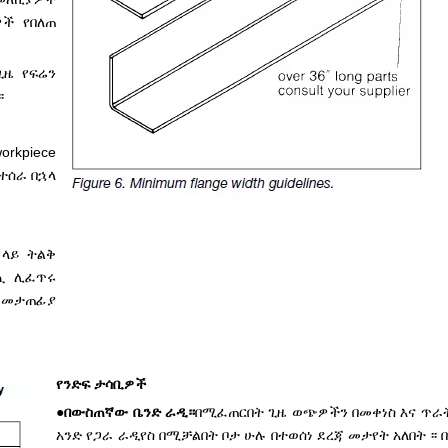
ዎች የበለጠ
ጊዜ የፍሬን
፡
rkpiece
ተሰራ በኋላ
ላይ ትልቅ
ጪ ሊፈጥሩ
ዱ መታጠፊያ
የንድፍ ታሳቢዎች
●
በውስጠኛው ቤንድ ራዲ።
በሚፈጠርበት ጊዜ ወጭዎችን በመቀነስ እና ጥራ
አንድ የጋራ ራዲየስ በሚቻልበት ቦታ ሁሉ በተወሰነ ደረጃ መታየት አለበት ፡፡