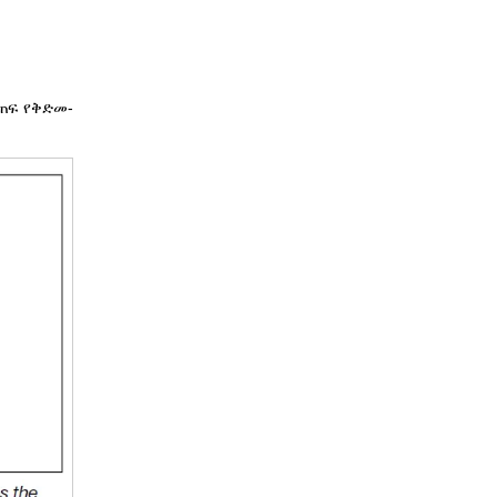
ጠፍ የቅድመ-