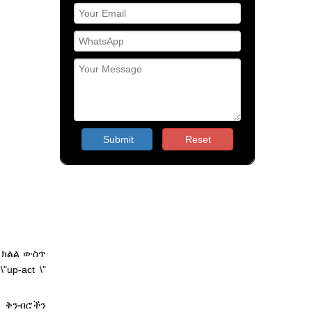
Submit
Reset
ው ክልል ውስጥ
p-act \"
ላ ቅንብሮችን