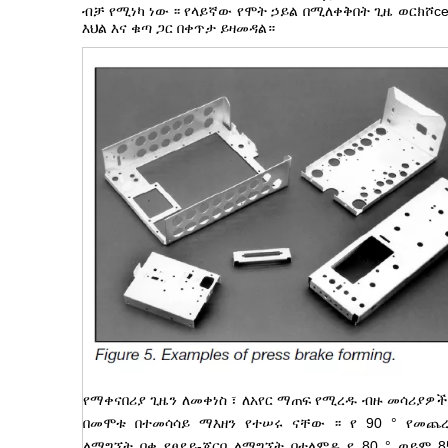
ብቻ የሚነካ ነው ፡፡ የላይኛው የሞት ኃይል በሚለቀቅበት ጊዜ ወርክሾce
እህል እና ቁጣ ጋር በቀጥታ ይዛመዳል።
የማቀናበሪያ ጊዜን ለመቀነስ ፣ ለአየር ማጠፍ የሚረዱ ብዙ መሳሪያዎች
በመሞቱ በተመሳሳይ ማእዘን የተሠሩ ናቸው ፡፡ የ 90 ° የመጨ
ለማግኘት በቂ የፀደይ-ጀርባ ለማግኘት በተለምዶ የ 80 ° ወይም 8