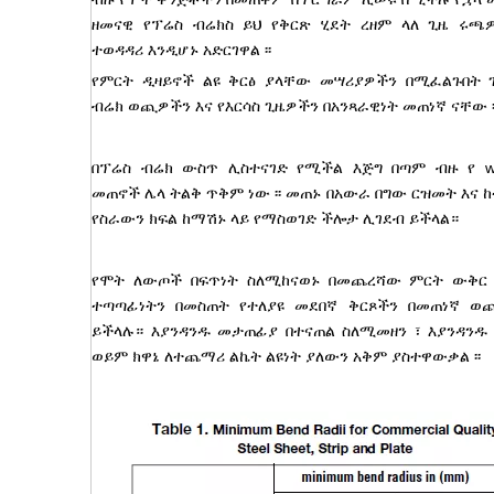
ዘመናዊ የፕሬስ ብሬክስ ይህ የቅርጽ ሂደት ረዘም ላለ ጊዜ ሩጫ
ተወዳዳሪ እንዲሆኑ አድርገዋል ፡፡
የምርት ዲዛይኖች ልዩ ቅርፅ ያላቸው መሣሪያዎችን በሚፈልጉበት 
ብሬክ ወጪዎችን እና የእርሳስ ጊዜዎችን በአንጻራዊነት መጠነኛ ናቸው ፡
በፕሬስ ብሬክ ውስጥ ሊስተናገድ የሚችል እጅግ በጣም ብዙ የ wo
መጠኖች ሌላ ትልቅ ጥቅም ነው ፡፡ መጠኑ በአውራ በግው ርዝመት እና ከ
የስራውን ክፍል ከማሽኑ ላይ የማስወገድ ችሎታ ሊገደብ ይችላል።
የሞት ለውጦች በፍጥነት ስለሚከናወኑ በመጨረሻው ምርት ውቅር 
ተጣጣፊነትን በመስጠት የተለያዩ መደበኛ ቅርጾችን በመጠነኛ ወ
ይችላሉ። እያንዳንዱ መታጠፊያ በተናጠል ስለሚመዘን ፣ እያንዳን
ወይም ክዋኔ ለተጨማሪ ልኬት ልዩነት ያለውን አቅም ያስተዋውቃል ፡፡