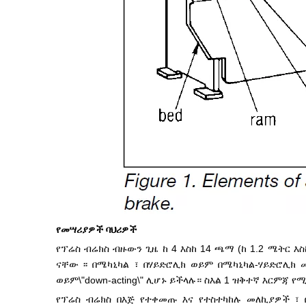
የመሣሪያዎች ባህሪዎች
የፕሬስ ብሬክስ ብዙውን ጊዜ ከ 4 እስከ 14 ጫማ (ከ 1.2 ሜትር እ
ናቸው ፡፡ በሜካኒካል ፣ በሃይድሮሊክ ወይም በሜካኒካል-ሃይድሮሊክ መ
ወይም\"down-acting\" ሊሆኑ ይችላሉ። ስእል 1 ዝቅተኛ እርምጃ የ
የፕሬስ ብሬክስ በእጅ የተቀመጡ እና የተስተካከሉ መለኪያዎች ፣