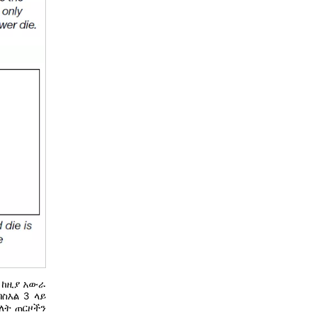
 ከዚያ አውራ
ስእል 3 ላይ
ለት ጠርዞችን