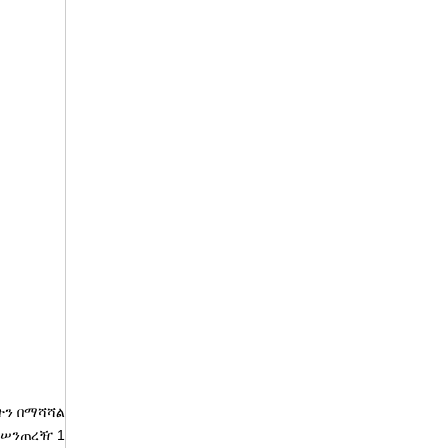
ትን በማሻሻል
 በሠንጠረዥ 1