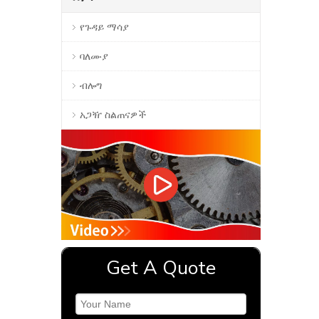
የጉዳይ ማሳያ
ባለሙያ
ብሎግ
አጋዥ ስልጠናዎች
Get A Quote