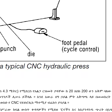
ስከ 4.3 ሜትር) የሚደርስ የአልጋ ርዝመት ያላቸው ከ 20 እስከ 200 ቶን አቅም ባለ
ንገዶች ሊሠሩ ይችላሉ ፡፡ እንደ አውራ በግ ኃይል ምት አቅጣጫ ላይ በመመስረት \"u
ሚወስድ የ CNC ሃይድሮሊክ ማተሚያ ብሬክን ያሳያል ፡፡
 በሥራው ክፍል ውስጥ ቀዳዳዎችን የሚይዙ ፒኖችን እና ከእያንዳንዱ ጭረት በኋ