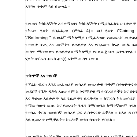
አንግል ጥቅም ላይ ይውላል ፡፡
የመጠን ትክክለኛነት እና የማዕዘን ትክክለኛነት በሚያስፈልጉ ሁኔታዎች
የቅርጽ ሂደት ያስፈልጋል (ምስል 4)። ይህ ሂደት \"Coining
\"Bottoming '' ይባላል\" ማቅለሚያ በሚፈለገው የመጨረሻ መታጠ
የተመታ ቡጢ እና መሞትን ይጠይቃል እና የስራውን ክፍል ሙሉ በ
ውስጥ ማስገደድን ይጠይቃል። ማቅለሚያ የፀደይ-ጀርባን ይቀንሰዋል ፣
ሂደት በፕሬስ ብሬክ ቶንጅ አቅም ውስን ነው ፡፡
ጥቅሞች እና ገደቦች
የፕሬስ ብሬክ እንደ መፈጠሪያ መሳሪያ መሰረታዊ ጥቅም በተለዋጭነቱ ላ
መደበኛ የቬት-ዲትስ አጠቃቀም ኢኮኖሚያዊ ማቀናበሪያዎችን እና በት
እና ቅድመ-እይታዎች ላይ ጊዜዎችን ይፈቅዳል ፡፡ ከፕሬስ ቅፅ መሳሪያ 
የሚወጣውን ወጪ እና የመሪነት ጊዜን በማስወገድ ከማንኛውም ክፍል
የተሰራ ቅርፅ ከመደበኛ መሳሪያ ጋር ሊስተናገድ ይችላል ፡፡ ስእል 5 በ
ላይ ሊመረቱ የሚችሉትን ክፍሎች ውስብስብነት ያሳያል ፡፡
ብዙ የሞት ቅንጅቶችን በመጠቀም በፕሮግራም ሊሠሩ በሚችሉ የኋላ