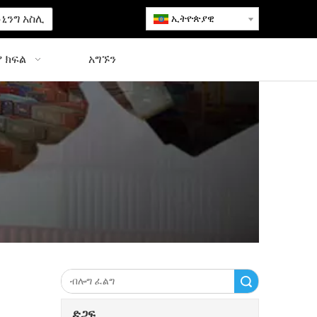
ኒንግ አስሊ
ኢትዮጵያዊ
 ክፍል
አግኙን
ፈልግ
ድጋፍ