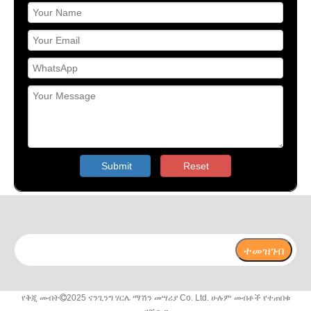
Submit
Reset
ተመዝገብ
የቅጂ መብት
2025 ናንጊንግ ሃርሌ ማሽን መሣሪያ Co. Ltd. ሁሉም መብቶች የተጠበቁ
