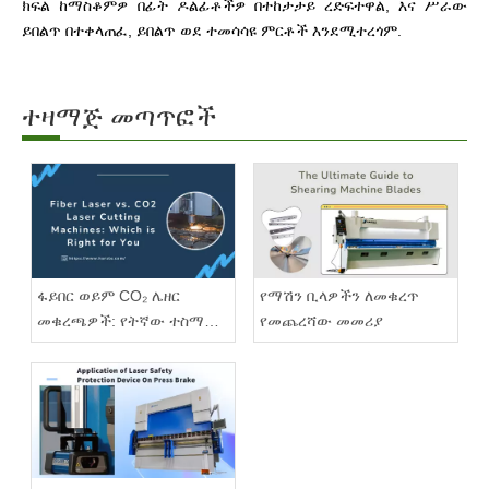
ክፍል ከማስቆምዎ በፊት ዶልፊቶችዎ በተከታታይ ረድፍተዋል, እና ሥራው
ይበልጥ በተቀላጠፈ, ይበልጥ ወደ ተመሳሳዩ ምርቶች እንደሚተረጎም.
ተዛማጅ መጣጥፎች
ፋይበር ወይም CO₂ ሌዘር
የማሽን ቢላዎችን ለመቁረጥ
መቁረጫዎች: የትኛው ተስማሚ
የመጨረሻው መመሪያ
ነው?