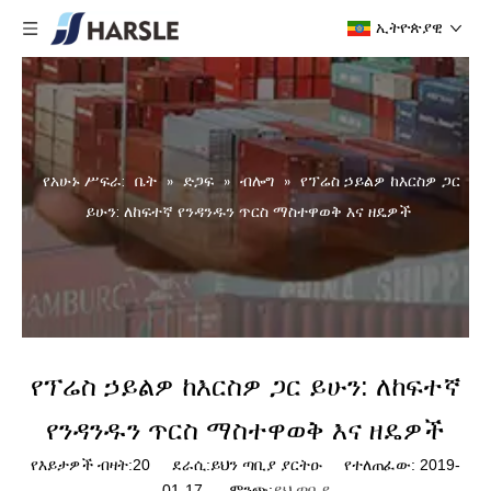
ኢትዮጵያዊ
የአሁኑ ሥፍራ:
ቤት
»
ድጋፍ
»
ብሎግ
»
የፕሬስ ኃይልዎ ከእርስዎ ጋር
ይሁን: ለከፍተኛ የንዳንዱን ጥርስ ማስተዋወቅ እና ዘዴዎች
የፕሬስ ኃይልዎ ከእርስዎ ጋር ይሁን: ለከፍተኛ
የንዳንዱን ጥርስ ማስተዋወቅ እና ዘዴዎች
የእይታዎች ብዛት:
20
ደራሲ:ይህን ጣቢያ ያርትዑ የተለጠፈው: 2019-
01-17 ምንጭ:
ይህ ጣቢያ