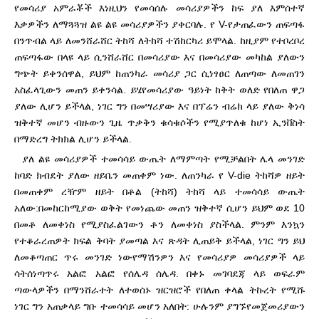
የመሳሪያ አምራቾች እነዚህን የመሳሰሉ መሳሪያዎችን ከፍ ያለ እምሰተኛ
እቃዎችን ለማጓጓዝ ልዩ ልዩ መሳሪያዎችን ያቀርባሉ. የ V-
የታጠፈውን ጠፍጣፋ
በንጥብል ላይ ለመንሸራሸር ትከሻ ለትከሻ ተሽከርካሪ ይሞላል. ከዚያም የተቦረቦረ
ጠፍጣፋው በላዩ ላይ ሲንሸራሸር በመሳሪያው እና በመሳሪያው መካከል ያለውን
ግጭት ይቀንሰዋል, ይህም ከጠንካራ መሳሪያ ጋር ሲነፃፀር ለጠጣው ለመጠገን
አስፈላጊውን መጠን ይቀንሳል. ይሄ
የመሳሪያው ዓይነት ከቅት ወለድ የበለጠ ዋጋ
ያለው ሊሆን ይችላል, ነገር ግን በመሣሪያው እና በፕሬን ብሬክ ላይ ያለው ቅነሳ
ዝቅተኛ መሆን ብዙውን ጊዜ ጥቃቅን ቁሳቁሶችን የሚያጥለቁ ከሆነ ኢንቨስት
በማድረግ ትክክል ሊሆን ይችላል.
ያለ ልዩ መሳሪያዎች ተመሳሳይ ውጤት ለማምጣት የሚቻልበት ሌላ መንገድ
ከባድ ክብደት ያለው ዘይቤን መጠቀም ነው. ለጠንካራ የ V-die ትከሻዎ ዘይት
በመጠቀም ረዥም ዘይት በቶል (ትከሻ) ትከሻ ላይ ተመሳሳይ ውጤት
አለው:
በመከርከሚያው ወቅት የመነጨው መጠን ዝቅተኛ ሲሆን ይህም ወደ 10
በመቶ ለመቀነስ የሚያስፈልገውን ቶን ለመቀነስ ያስችላል. ምንም እንኳን
የተቆራረጠዎት ክፍል ቅባት ያመጣል እና ጽዳት ሊጠይቅ ይችላል, ነገር ግን ይህ
ለመቆጣጠር ጥሩ መንገድ ነው
የማሽንዎን እና የመሳሪያዎ መሳሪያዎች ላይ
ሳትሰነጣጥሩ አልፎ አልፎ የሰሌዳ ሰሌዳ. በቀኑ መገባደጃ ላይ ወፍራም
ጣውላዎችን በማንሸራተት ለተወሰኑ ዝርዝሮች የበለጠ ቀላል ትኩረት የሚሹ
ነገር ግን አጠቃላይ ግቡ ተመሳሳይ መሆን አለበት: ሁሉንም ያግኙ
የመጀመሪያውን