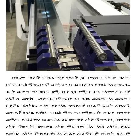
በተለይም ከሌሎች የማኑፋከሚያ ሂደቶች ጋር በማነፃፀር የቅርጽ ብረትን
በፕሬን ብሬክ ማጠፍ በጣም አስቸጋሪ የሆነ ሐሳብ ሊሆን ይችላል. አንድ ጠፍጣፋ
ብረት ወስደው ወደ ውስጥ በሚገቡበት ጊዜ የሚገቡ ብዙ ተለዋዋጭ ነገሮች
አሉ
3 ዲ. መዋቅር. አንድ ጊዜ በሚታዩበት ጊዜ ቁስሉ መጨመር እና መጨመር
ሲጀምሩ በእንቅልፍ ውስጥ የተታለሉ ጭንቀቶች በሁሉም አይነት አስገራሚ
መንገዶች ሊገለጹ ይችላሉ. የብሬክ ማቀዝቀዣ የሚሠራበት መሳሪያ በጥንቃቄ
መምረጥ ያስፈልገዋል
በመጠኑ ስራ ላይ በጥንቃቄ እቅድ ማውጣትን, በጥንቃቄ
እቅድ ማውጣትን በጥንቃቄ እቅድ ማውጣትን, እና እንደ አካላቱ ጅራፍ
የመሳሰሉ አካላዊ ምክንያቶችን እና እንዴት እንደሚገጥም መገመት. ሁሉንም