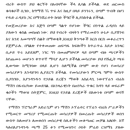
ብረት ውስጥ ይህ ቁርኝት በአብዛኛው ችላ ሊባል ይችላል. ወደ ጠርሙስ
ቁሳቁሶች ሲገቡ, ከግማሽ ¼ ጥፍ እና ከዚያ በላይ ይንገሩን, በጣም ጥብቅ በሆነ
የዱድ ራዲየስ ጋር በማንሸራተት ከባድ ችግሮች ሊያስከትል ይችላል.
የመጀመሪያው እና እጅግ በጣም ግልጥ የሆነው ችግር በንጥል ራዲየስ ላይ
ያለውን ቁስል መበጠስ ነው: ይህ የብረት ብዛትን የማራመድን ሁኔታ ሲያሸንፍ
እና እንደ አመጣጣኝ ስልት በማወቂቅ,
እነዚህ ቅንጣቶች እርስ በርስ መቆራረጥን
ይጀምራሉ. በግልጽ የተቀመጠው ጠፍጣፋ ክፍሎችን ከጥራጥሬ እይታ አንጻር
ሲታይ ጥሩ አይደለም, ነገር ግን በመጠምዘዣዎ ላይ በጣም ብዙ ጫናዎችን
እየጨመሩ መሆኑን ቀጥተኛ ማሳያ ሊሆን ይችላል.
መሳሪያው ይህ የሹፌት ጫፍ
ሊወጣው ከሚገባው በላይ ሊሆን ስለሚችል በጣም ውድ የሆነ የመሳሪያ
መሳሪያዎን እንዳይገባ ሊያደርግ ይችላል. የመሳሪያውን ምርጫ ግምት ውስጥ
ሲያስገቡ, እያንዳንዱን የኃይል ደረጃን ማወቅ አስፈላጊ ነው
የፕሬን ብሬክ
ማሽን በፋብሪካው ይመደባል. በአንጻራዊነት በጠንካራ ጥቁር ክዳን ላይ ወፍራም
ቁሶችን ማወዝ ስትጀምር, እነዚህ የኃይል ደረጃዎች በእውነቱ በጣም ወሳኝ
ናቸው.
የማሽን ፕሮግራም አድራጊም ሆነ ማሽን ኦፕሬተር የፕሬን ብሬክ ሥራዎችን
የሚመርጥ መሣሪያ የሚመርጡት መሳሪያዎች በመረጡት መሳሪያዎች ወሰን
ውስጥ ስለመሆኑ ለመወሰን መሰረታዊ ስሌቶችን መቆጣጠር መቻል አለበት. እኛ
ካሉ
በእያንዳንዱ ጫማ 25 ቶን የሚመዝንና ሶስት ምሬድ ርዝማኔ ያለው