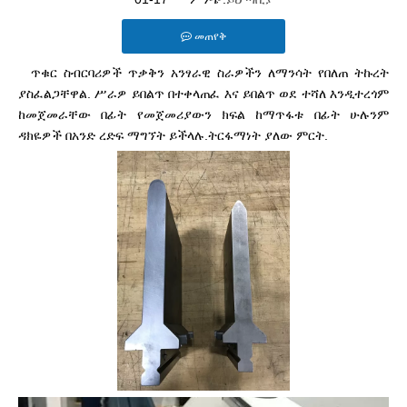
መጠየቅ
ጥቁር ስብርባሪዎች ጥቃቅን አንፃራዊ ስራዎችን ለማንሳት የበለጠ ትኩረት
ያስፈልጋቸዋል. ሥራዎ ይበልጥ በተቀላጠፈ እና ይበልጥ ወደ ተሻለ እንዲተረጎም
ከመጀመራቸው በፊት የመጀመሪያውን ክፍል ከማጥፋቱ በፊት ሁሉንም
ዳክዬዎች በአንድ ረድፍ ማግኘት ይችላሉ.
ትርፋማነት ያለው ምርት.