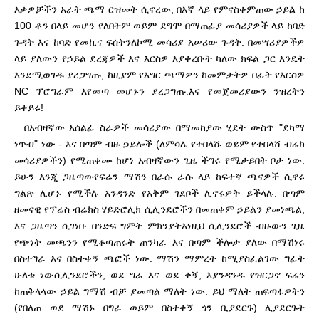
እቃዎቻችን አራት ጫማ ርዝመት ሲኖረው, በእኛ ላይ የምናስቀምጠው ኃይል ከ
100 ቶን በላይ መሆን የለበትም ወይም ደግሞ በማጠፊያ መሳሪያዎች ላይ ከባድ
ጉዳት እና ከባድ የመኪና ፍሰትን
ለኮሚ መሳሪያ አሠሪው ጉዳት. በመሣሪያዎችዎ
ላይ ያለውን የኃይል ደረጃዎች እና እርስዎ እያቀረቡት ካለው ክፍል ጋር እንዴት
እንደሚወገዱ ያረጋግጡ, ከዚያም የእግር ጫማዎን ከመምታትዎ በፊት የእርስዎ
NC ፕሮግራም እየመጣ መሆኑን ያረጋግጡ.
እና የመጀመሪያውን ንዝረትን
ይቀይሩ!
በአብዛኛው አሰልፊ ስራዎች መሳሪያው በማመከያው ሂደት ውስጥ "ደካማ
ነጥብ" ነው - እና በጣም ብዙ ኃይሎች (ለምሳሌ የተበላሹ ወይም የተበላሸ ብሬክ
መሳሪያዎችን) የሚጠቀሙ ከሆነ አብዛኛውን ጊዜ ችግሩ የሚታይበት ቦታ ነው.
ይሁን እንጂ ጋዜጣው
የፍሬን ማሽን በራሱ ራሱ ላይ ከፍተኛ ጫናዎች ሲኖሩ
ግልጽ ሊሆኑ የሚችሉ አንዳንድ የአቅም ገደቦች ሊኖሩዎት ይችላሉ. በጣም
ዘመናዊ የፕሬስ ብሬክስ ሃይድሮሊክ ሲሊንደሮችን በመጠቀም ኃይልን ያመነጫል,
እና ጋዜጣን ሲገነቡ በንድፍ ግምት ምክንያት
እነዚህ ሲሊንደሮች ብዙውን ጊዜ
የጭነት መጫንን የሚቆጣጠሩት ጠንካራ እና በጣም ችሎታ ያለው በማሽነሩ
በስተግራ እና በስተቀኝ ጫፎች ነው. ማሽን ማምረት ከሚያስፈልገው ግፊት
ሁለቱ ነው
ሲሊንደሮችን, ወደ ግራ እና ወደ ቀኝ, እያንዳንዱ የዝርጋኖ ፍሬን
ከጠቅላላው ኃይል ግማሽ ብቻ ያመጣል ማለት ነው. ይህ ማለት ጠፍጣፋዎትን
(የበለጠ ወደ ማሽኑ በግራ ወይም በስተቀኝ ጎን ቢያደርጉ) ሊያደርጉት