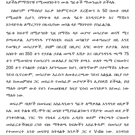
አይችሉም
ማሽኖቹ የሚመዘገቡትን ሙሉ ግፊቶች ማመንጨት ይችላሉ.
ስለሆነም የማብሰያ ስራዎ ከኮምፒተርዎ ደረጃውን ከ 50 በመቶ በላይ
የሚጠይቅ ሲሆን, በግጭቱ ላይ ሙሉ ግፊት እንዲኖርዎት እና ማሽኑን
እንዳይጥሉ ለማረጋገጥ በፋብሪካው መሃል ላይ ማበጥበጥ ያስፈልጋል.
ግፊቱ ከፍተኛ በሚሆንበት ጊዜ በማሽኑ ላይ መያዣ መሳሪያው ወሳኝ ሚና
ይጫወታል. እያንዳንዱ የፕላስቲክ ብሬክ መገልገያ መቆጣጠሪያ ዘዴ እንደ
የመግቢያ መሳሪያዎች, ይህም በደረጃ በሊታር እግር ውስጥ ይታያል. እስቲ
አስቡት ሀ
በ 350 ቶን የኃይል ኃይል መጫኛ እሽታ እና በእያንዳንዱ ጫማ 75
ቶን የሚመዝነዝ የመሳሪያን መቆለፊያ ስርዓት ይጫኑ. ሁለት ጫማ ርዝመትና
200 ቶን የጉልበት ኃይልን እየገጣጠሙ ከሆነ, በየትኛውም ቦታ
የማሽኑ አቅሙ
ገደብ ቢኖረውም, መሳሪያው እራሱን ለመቆራረጫው ገደብ አልፏል. በዚያ ቦታ
ላይ ከመጠምዘዝ ጋር መስራት የመክፈቻ መያዣዎችን ሊያበላሽ ይችላል, ይህ
ማለት በጣም ውድ የሆነ የመጠባበቂያ ክፍያ ሂሳብ መንገድዎን እየመራ ነው
ማለት ነው.
ወፍራም ሳህኖች በመፍጠር አስፈላጊውን ግፊት ለማቃለል አንዳንድ ዘዴዎች
አሉ. ወደ ትልቁ የቪ-ሞት በር መሄድ የሚያስፈልገውን የሽያጭ መጠን ወደ ታች
ያንቀሳቅሳል, ነገር ግን የክፋዩ ራዲየስ ራዲየስ ወይም የቅርጫት ርዝመት
መስፈርቶች
በዚህ ረገድ ብዙ ማቅለጫ ክፍሎችን አይፈቅዱም. በመሳሪያ ላይ
የተመሠረተ አንድ መፍትሄ ከትላልቅ ክንዶች ጋር የ V-die ነው. አንዳንድ