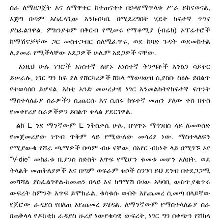
ስራ ለማዘጋጀት እና ለማዋቀር ከተጠናቀቀ በኃላ
የማጥላቱ ሥራ ይከናወናል,
እጅግ በጣም አስፈላጊው እንክብካቤ በሚደረግበት ሂደት ከፍተኛ ጥገና
ያስፈልገዋል. ምክንያቱም በቅርብ የሚሠሩ የማቆሚያ (ብሬክ) ኦፕሬተሮች
ከማሽኖቻቸው ጋር መስተጋብር ስለሚፈጥሩ, ወደ ከባድ ጉዳት ወደመከተል
ሊያመራ የሚችላቸው አደጋዎች ሁሌም አደጋዎች ናቸው.
እነዚህ ሁሉ ነገሮች አነስተኛ ለሆኑ አነስተኛ ቅንጣቶች እንኳን ሳይቀር
ይሠራሉ, ነገር ግን ከፍ ያለ የሸርካሪዎች ሸክላ ማወዛወዝ ሲያስቡ ስዕሉ ይበልጥ
የተወሳሰበ ይሆናል. እስቲ አንድ መሠረታዊ ነገር እንመልከት
የከፍተኛ ፍጥነት
ማስተላለፊያ ስራዎችን ሲጨርሱ እና ሲሰሩ ከፍተኛ መጠን ያለው ቀስ በቀስ
የመቀየሪያ ስራዎችዎን ይበልጥ ቀላል ያደርገዋል.
ልክ E ንደ ማንኛውም E ንቅስቃሴ ሁሉ, በሣጥኑ ማጎንበስ ላይ ለመወሰድ
የመጀመሪያው ነጥብ ጥቅም ላይ የሚውለው መሳሪያ ነው. ማስተላለፍን
የሚያውቁ የሸራ ጫማዎች በጣም ብዙ ናቸው, በአየር ብክነት ላይ በሚገኙ ኦ
የ
"V-die" መከፈቱ ቢያንስ ስድስት እጥፍ የሚሆን ቁመቱ መሆን አለበት. ወደ
ትላልቅ መጠቅለያዎች እና በጣም ወፍራም ቁሶች ስንገባ ይህ ደንብ በተደጋጋሚ
መሻሻል ያስፈልገዋል-ከመጠን በላይ እና ከግማሽ በዛው አካባቢ ውስጥ,
የቁጥሩ
ውፍረት ስምንት እጥፍ ይሞከራል. ቁሳቁሱ ውበት እየጨመረ ሲመጣ በላይኛው
የጆሮው ራዲየስ የበለጠ እየጨመረ ይሄዳል. ለማንኛውም የማስተላለፊያ ስራ
በጠቅላላ የዶክቲክ ራዲየስ ዙሪያ ነው
የቁሳዊ ውፍረት, ነገር ግን በቀጭን የሸክላ