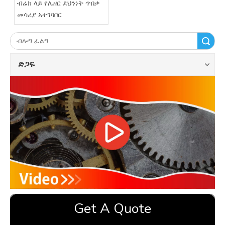
ብሬክ ላይ የሌዘር ደህንነት ጥበቃ
መሳሪያ አተገባበር
ፈልግ
ድጋፍ
Get A Quote