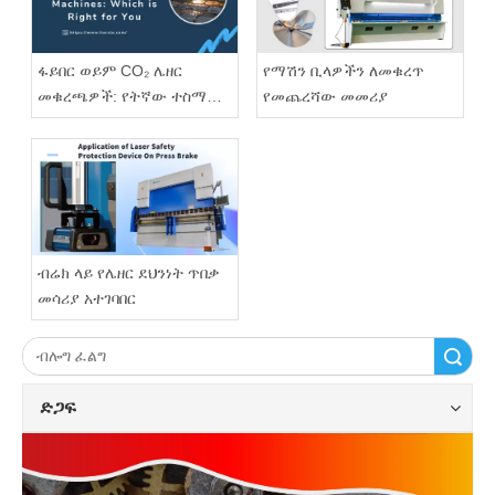
ፋይበር ወይም CO₂ ሌዘር
የማሽን ቢላዎችን ለመቁረጥ
መቁረጫዎች: የትኛው ተስማሚ
የመጨረሻው መመሪያ
ነው?
ብሬክ ላይ የሌዘር ደህንነት ጥበቃ
መሳሪያ አተገባበር
ፈልግ
ድጋፍ