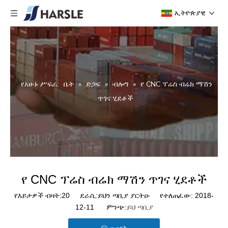
ኢትዮጵያዊ
የአሁኑ ሥፍራ:
ቤት
»
ድጋፍ
»
ብሎግ
»
የ CNC ፕሬስ ብሬክ ማሽን
ጥገና ሂደቶች
የ CNC ፕሬስ ብሬክ ማሽን ጥገና ሂደቶች
የእይታዎች ብዛት:
20
ደራሲ:ይህን ጣቢያ ያርትዑ የተለጠፈው: 2018-
12-11 ምንጭ:
ይህ ጣቢያ