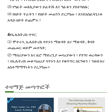
⑶ የግፊት መለኪያውን ይፈትሹ እና ግፊቱን ያስተካክሉ;
⑷ የዘይት ጥራትን ፣ የዘይት መጠንን ያረጋግጡ ፣ እንደአስፈላጊነቱ
አዲስ ዘይት ይጨምሩ ፣
4
የኤሌክትሪክ ጥገና;
⑴ ሞተሩን, ኤሌክትሪክ ሳጥኑን ማጽዳት እና ማጽዳት, ቅባት
መጨመር ወይም መተካት;
⑵ ማሰሪያውን እና ዜሮ ማድረጊያ መሳሪያውን ፣ የጥገና ወረዳውን
፣ የኤሌትሪክ መቆጣጠሪያ ሳጥኑን እና የቁጥጥር ስርዓቱን ፣ ንፁህ እና
አስተማማኝነትን ያረጋግጡ።
ተዛማጅ መጣጥፎች