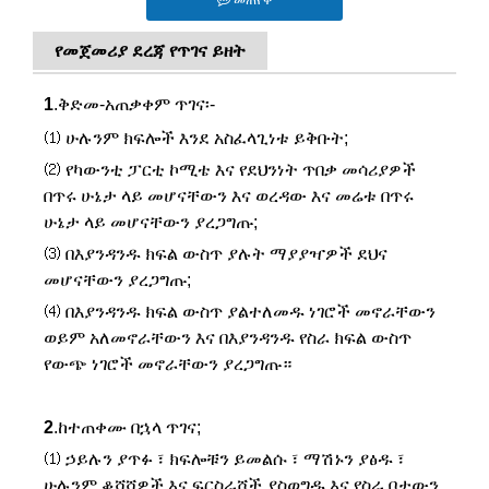
መጠየቅ
የመጀመሪያ ደረጃ የጥገና ይዘት
1
.ቅድመ-አጠቃቀም ጥገና፡-
⑴ ሁሉንም ክፍሎች እንደ አስፈላጊነቱ ይቅቡት;
⑵ የካውንቲ ፓርቲ ኮሚቴ እና የደህንነት ጥበቃ መሳሪያዎች
በጥሩ ሁኔታ ላይ መሆናቸውን እና ወረዳው እና መሬቱ በጥሩ
ሁኔታ ላይ መሆናቸውን ያረጋግጡ;
⑶ በእያንዳንዱ ክፍል ውስጥ ያሉት ማያያዣዎች ደህና
መሆናቸውን ያረጋግጡ;
⑷ በእያንዳንዱ ክፍል ውስጥ ያልተለመዱ ነገሮች መኖራቸውን
ወይም አለመኖራቸውን እና በእያንዳንዱ የስራ ክፍል ውስጥ
የውጭ ነገሮች መኖራቸውን ያረጋግጡ።
2
.ከተጠቀሙ በኋላ ጥገና;
⑴ ኃይሉን ያጥፉ ፣ ክፍሎቹን ይመልሱ ፣ ማሽኑን ያፅዱ ፣
ሁሉንም ቆሻሻዎች እና ፍርስራሾች ያስወግዱ እና የስራ ቦታውን