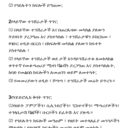
⑵ የጎደሉትን ክፍሎች ይግጠሙ;
2
የላይኛው ተንሸራታች ጥገና;
⑴ በላይኛው ተንሸራታች እና በጠረጴዛው መካከል ያለውን
ትይዩነት ያረጋግጡ እና ያስተካክሉ ፣ ተንሸራታቹን ይከርክሙ ፣
የባቡር ሀዲድ በርርስ ፣ በክፍሎቹ መካከል ያለውን ክፍተት
ያስተካክሉ ፣
⑵ የላይኛው ተንሸራታች ወደ ታች እንዳይንሸራተቱ ለመከላከል
ቀጥተኛ የመቆጣጠሪያ ሚዛን ቫልቭን ያረጋግጡ እና ያስተካክሉት,
ከባድ የመልበስ ክፍሎችን ለመጠገን ወይም ለመተካት;
⑶ የመመሪያውን ሀዲድ ፣ ሾጣጣ ፣ ተንሸራታች መሬት ይጥረጉ።
3
የሃይድሮሊክ ቅባት ጥገና;
⑴የዘይት ፓምፖችን፣ ሲሊንደሮችን፣ ፒስተኖችን፣ ማጣሪያዎችን፣
ተገላቢጦሽ ቫልቮች፣ ቡርሶችን ይፈትሹ እና ያጽዱ።
⑵ የጎደሉትን ክፍሎች መግጠም ፣ የዘይት መተላለፊያ መንገዶችን
ማጽዳት ፣ የተበላሹ ክፍሎችን መጠገን ወይም መተካት ፤