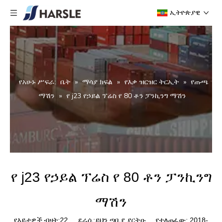
ኢትዮጵያዊ
የአሁኑ ሥፍራ:
ቤት
»
ማሳያ ክፍል
»
የእቃ ዝርዝር ትርኢት
»
የጡጫ
ማሽን
»
የ j23 የኃይል ፕሬስ የ 80 ቶን ፓንኪንግ ማሽን
የ j23 የኃይል ፕሬስ የ 80 ቶን ፓንኪንግ
ማሽን
የእይታዎች ብዛት:
22
ደራሲ:ይህን ጣቢያ ያርትዑ የተለጠፈው: 2018-