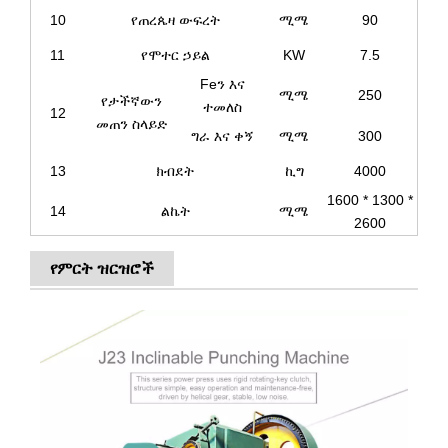
10
የጠረጴዛ ውፍረት
ሚሜ
90
11
የሞተር ኃይል
KW
7.5
Feን እና
ሚሜ
250
የታችኛውን
ተመለስ
12
መጠን ስላይድ
ግራ እና ቀኝ
ሚሜ
300
13
ክብደት
ኪግ
4000
1600 * 1300 *
14
ልኬት
ሚሜ
2600
የምርት ዝርዝሮች