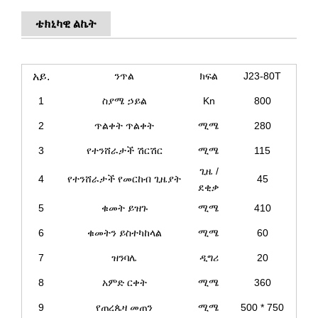
ቴክኒካዊ ልኬት
አይ.
ንጥል
ክፍል
J23-80T
1
ስያሜ ኃይል
Kn
800
2
ጥልቀት ጥልቀት
ሚሜ
280
3
የተንሸራታች ሽርሽር
ሚሜ
115
ጊዜ /
4
የተንሸራታች የመርከብ ጊዜያት
45
ደቂቃ
5
ቁመት ይዝጉ
ሚሜ
410
6
ቁመትን ይስተካከላል
ሚሜ
60
7
ዝንባሌ
ዲግሪ
20
8
አምድ ርቀት
ሚሜ
360
9
የጠረጴዛ መጠን
ሚሜ
500 * 750