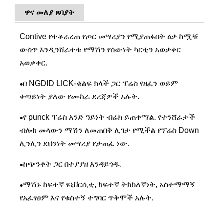
ዋና መለያ ጸባያት
Contive የተቆራረጠ የጦር መሣሪያን የሚያጠፋበት ዕቃ ከሟቹ
ውስጥ እንዲንሸራተቱ የማሽን የሰውነት ካርቲን አወቃቀር
አወቃቀር.
በ NGDID LICK-ቁልፍ ክላች ጋር ፕሬስ የዘፈን ወይም
●
ቀጣይነት ያለው የሙከራ ደረጃዎች አሉት.
የ punck ፕሬስ አንድ ዓይነት ብሬክ ይጠቀማል. የተንሸራታች
●
ብሎክ መላውን ማሽን ለመጠበቅ ሊገታ የሚችል የፕሬስ Down
ሊንሊን ደህንነት መሣሪያ የታጠፈ ነው.
ከጭንቀት ጋር በተያያዘ እንዳይጎዱ.
●
ማሽኑ ከፍተኛ ዩኒቨርሲቲ, ከፍተኛ ትክክለኛነት, አስተማማኝ
●
የአፈፃፀም እና የቁስተኝ ተግባር ጥቅሞች አሉት.