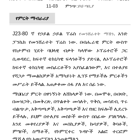
11-03 ምንጭ:
ይህ ጣቢያ
የምርት ማብራሪያ
J23-80 ኛ የኃይል ኃይል ፕሬስ
. አንድ
የመንሸራተት ማሽን
ፓንኬክ የመንሸራተት ፕሬስ ነው. በብሔራዊ ምርት ውስጥ
የስታምብ ሂደት ባህላዊ ብቃት ካላቸው ኦፕሬተሮች ጋር
ሲወዳደር, ከፍተኛ ቴክኒካዊ ፍላጎቶችን ያድናል, ለኦፕሬተሮች
ከፍተኛ ቴክኒካዊ መስፈርቶችን አያስፈልገውም, እና በተለያዩ
የሻጋታ ማመልከቻዎች አማካይነት ሊገኙ የማይችሉ ምርቶችን
መሥራት ይችላል. አጠቃቀሙ ሰፋ ያለ እና ሰፊ ነው.
ማህበሪያ ምርት በዋነኝነት ለሸክላዎች ነው. በመሞቱ, በብዛት,
በመዝጋት, በመቅረጽ, በጥልቀት መሳለት, ጥቅስ, መሳደብ, ጥሩ
ብልጭታ, አቅጣጫዎች, አቅጣጫዎች እና የዘር ክፍሎች ሊደረጉ
ይችላሉ, ይህም በተለያዩ መስኮች ውስጥ በሰፊው ያገለግላሉ.
እንደ መቀየሪያዎች እና መሰኪያዎች, ኩባያዎች, ቅባቶች,
ምግቦች, ስማቶች, የኮምፒተር ጉዳዮች አልፎ ተርፎም
ሚሺሊየስ አውሮፕላን እንጠቀማለን.