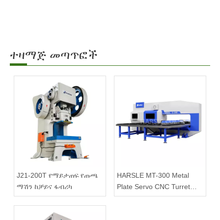
ተዛማጅ መጣጥፎች
J21-200T የማይታጠፍ የጡጫ
HARSLE MT-300 Metal
ማሽን ከቻይና ፋብሪካ
Plate Servo CNC Turret
Punching ለሽያጭ