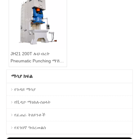
JH21 200T ሉህ ብረት
Pneumatic Punching ማሽን
ከፍተኛ ትክክለኛነትን
ማሳያ ክፍል
የጉዳይ ማሳያ
የቪዲዮ ማዕከለ-ስዕላት
የፈጠራ ትዕይንቶች
የደንበኛ ግብረመልስ