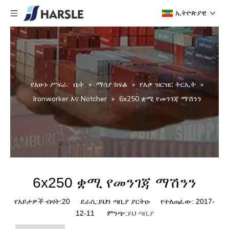
ኢትዮጵያዊ
የአሁኑ ሥፍራ:
ቤት
»
ማሳያ ክፍል
»
የእቃ ዝርዝር ትርኢት
»
Ironworker እና Notcher
»
6x250 ቋሚ የመንገጃ ማሽንን
6x250 ቋሚ የመንገጃ ማሽንን
የእይታዎች ብዛት:
20
ደራሲ:ይህን ጣቢያ ያርትዑ የተለጠፈው: 2017-
12-11 ምንጭ:
ይህ ጣቢያ