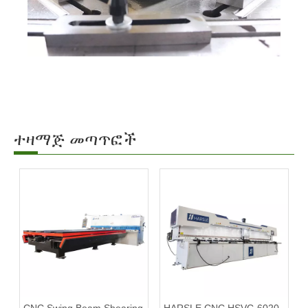
ተዛማጅ መጣጥፎች
CNC Swing Beam Shearing
HARSLE CNC HSVC-6020