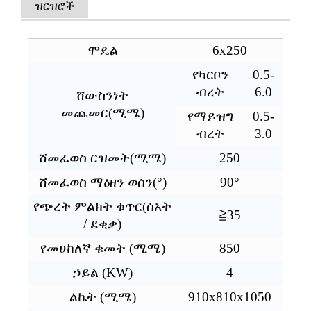
ዝርዝሮች
ሞዴል
6
x
2
5
0
የካርቦን
0.5-
ብረት
6.0
ሸ
ውስንነት
መጨመር
(ሚሜ)
የማይዝግ
0.5-
ብረት
3.0
ሸ
መፈወስ
ርዝመት
(
ሚሜ
)
2
5
0
ሸ
መፈወስ
ማዕዘን ወሰን
(
°
)
90
°
የጭረት ምልክት ቁጥር
(
ሰአት
≧
35
/ ደቂቃ
)
የመሀከለኛ ቁመት (ሚሜ)
850
ኃይል (KW)
4
ልኬት (ሚሜ)
91
0x
81
0x1
05
0