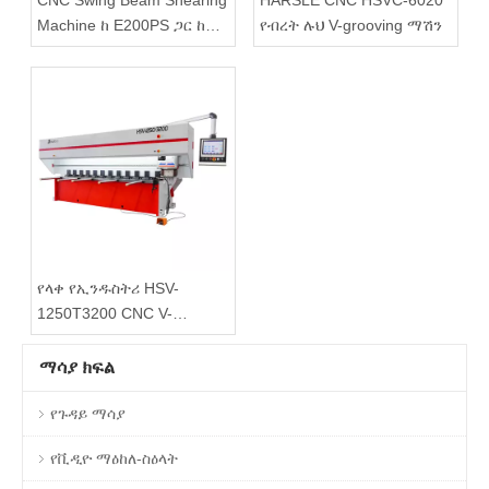
Machine ከ E200PS ጋር ከፊት
የብረት ሉህ V-grooving ማሽን
የምግብ ጠረጴዛ ጋር
የላቀ የኢንዱስትሪ HSV-
1250T3200 CNC V-
grooving ማሽን
ማሳያ ክፍል
የጉዳይ ማሳያ
የቪዲዮ ማዕከለ-ስዕላት