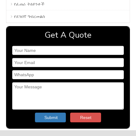
የፈጠራ ትዕይንቶች
የደንበኛ ግብረመልስ
Get A Quote
Submit
Reset