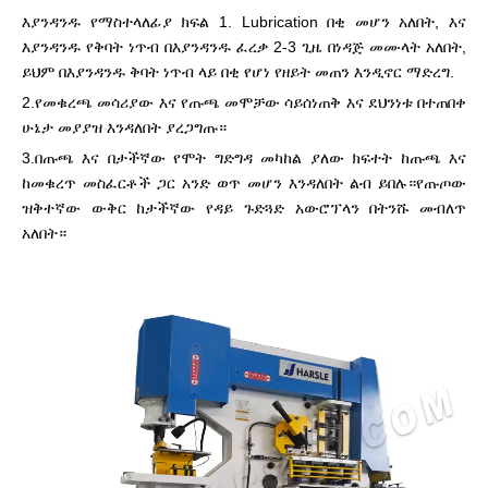
እያንዳንዱ የማስተላለፊያ ክፍል 1. Lubrication በቂ መሆን አለበት, እና
እያንዳንዱ የቅባት ነጥብ በእያንዳንዱ ፈረቃ 2-3 ጊዜ በነዳጅ መሙላት አለበት,
ይህም በእያንዳንዱ ቅባት ነጥብ ላይ በቂ የሆነ የዘይት መጠን እንዲኖር ማድረግ.
2.የመቁረጫ መሳሪያው እና የጡጫ መሞቻው ሳይሰነጠቅ እና ደህንነቱ በተጠበቀ
ሁኔታ መያያዝ እንዳለበት ያረጋግጡ።
3.በጡጫ እና በታችኛው የሞት ግድግዳ መካከል ያለው ክፍተት ከጡጫ እና
ከመቁረጥ መስፈርቶች ጋር አንድ ወጥ መሆን እንዳለበት ልብ ይበሉ።የጡጦው
ዝቅተኛው ውቅር ከታችኛው የዳይ ጉድጓድ አውሮፕላን በትንሹ መብለጥ
አለበት።