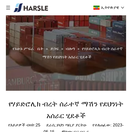
ኢትዮጵያዊ
የአሁኑ ሥፍራ:
ቤት
»
ድጋፍ
»
ብሎግ
»
የሃይድሮሊክ ብረት ሰራተኛ
ማሽን የደህንነት አሰራር ሂደቶች
የሃይድሮሊክ ብረት ሰራተኛ ማሽን የደህንነት
አሰራር ሂደቶች
የእይታዎች ብዛት:
25
ደራሲ:ይህን ጣቢያ ያርትዑ የተለጠፈው: 2023-
05-15 ምንጭ:
ይህ ጣቢያ