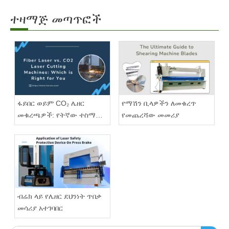
ተዛማጅ መጣጥፎች
ፋይበር ወይም CO₂ ሌዘር
የማሽን ቢላዎችን ለመቁረጥ
መቁረጫዎች: የትኛው ተስማሚ
የመጨረሻው መመሪያ
ነው?
ብሬክ ላይ የሌዘር ደህንነት ጥበቃ
መሳሪያ አተገባበር