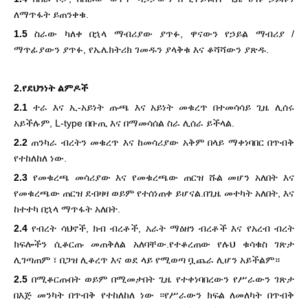
ለማጥፋት ይጠንቀቁ.
1.5
ስራው ካለቀ በኋላ ማብሪያው ያጥፉ, ዋናውን የኃይል ማብሪያ /
ማጥፊያውን ያጥፉ, የኤሌክትሪክ ገመዱን ያላቅቁ እና ቆሻሻውን ያጽዱ.
2.የደህንነት ልምዶች
2.1
ተራ እና ኢ-አይነት ጡጫ እና አይነት መቁረጥ በተመሳሳይ ጊዜ ሊሰሩ
አይችሉም, L-type በቡጢ እና በማመሳሰል ስራ ሊሰራ ይችላል.
2.2
ጠንካራ ብረትን መቁረጥ እና ከመሳሪያው አቅም በላይ ማቀነባበር በጥብቅ
የተከለከለ ነው.
2.3
የመቁረጫ መሳሪያው እና የመቁረጫው ጠርዝ ሹል መሆን አለበት እና
የመቁረጫው ጠርዝ ደብዛዛ ወይም የተሰነጠቀ ይሆናል.በጊዜ መተካት አለበት, እና
ከተተካ በኋላ ማጥፋት አለበት.
2.4
የብረት ሳህኖች, ክብ ብረቶች, አራት ማዕዘን ብረቶች እና የአረብ ብረት
ክፍሎችን ሲቆርጡ መጠቅለል አለባቸው.የተቆረጠው የሉህ ቁሳቁስ ገጽታ
ሊገጣጠም ፣ በጋዝ ሊቆረጥ እና ወደ ላይ የሚወጣ ቧጨራ ሊሆን አይችልም።
2.5
በሚቆርጡበት ወይም በሚመታበት ጊዜ የተቀነባበረውን የሥራውን ገጽታ
በእጅ መንካት በጥብቅ የተከለከለ ነው ።የሥራውን ክፍል ለመለካት በጥብቅ