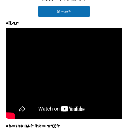
መጠየቅ
●ቪዲዮ
●ከመነሳቱ በፊት ቅድመ ዝግጅት