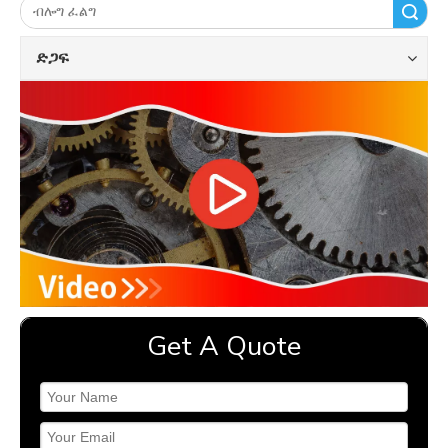
ፈልግ
ድጋፍ
Get A Quote