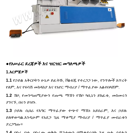
●የአሠራር ደረጃዎች እና ዝርዝር መግለጫዎች
1.እርምጃዎች
1.1
የኃይል አቅርቦትን ሁኔታ ይፈትሹ, ቮልቴጁ የተረጋጋ ነው, የንጥሎች እጥረት
የለም, እና የፍሳሽ መከላከያ እና የአየር ማብሪያ / ማጥፊያው አልተበላሸም.
1.2
ሽቦ, የመገጣጠሚያውን የጡጫ ማሽን የሽቦ ካቢኔን ይክፈቱ, መስመሩን
ያገናኙ, በሩን ይዝጉ.
1.3
ኃይሉ ሲበራ የእግር ማጥፊያው ተጭኖ ማሽኑ አይሰራም, እና ኃይሉ
ይለዋወጣል.እንዲሁም የአደጋ ጊዜ ማቆሚያ ማብሪያ / ማጥፊያ መብራቱን
ያረጋግጡ።
1.4
በስራ ቦታ, በስራው ወቅት ሻጋታውን በሚቀይሩበት ጊዜ ሁሉ ኃይሉን