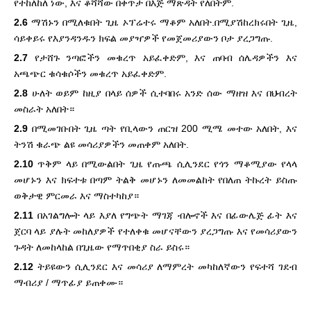
የተከለከለ ነው, እና ቆሻሻው በቀጥታ በእጅ ማጽዳት የለበትም.
2.6
ማሽኑን በሚለቁበት ጊዜ ኦፕሬተሩ ማቆም አለበት.በሚያሽከረክሩበት ጊዜ,
ሳይቀይሩ የእያንዳንዱን ክፍል መያዣዎች የመጀመሪያውን ቦታ ያረጋግጡ.
2.7
የታሸጉ ንጣፎችን መቁረጥ አይፈቀድም, እና ጠባብ ሰሌዳዎችን እና
አጫጭር ቁሳቁሶችን መቁረጥ አይፈቀድም.
2.8
ሁለት ወይም ከዚያ በላይ ሰዎች ሲተባበሩ አንድ ሰው ማዘዝ እና በህብረት
መስራት አለበት።
2.9
በሚመገቡበት ጊዜ ጣት የቢላውን ጠርዝ 200 ሚሜ መተው አለበት, እና
ትንሽ ቁራጭ ልዩ መሳሪያዎችን መጠቀም አለበት.
2.10
ጥቅም ላይ በሚውልበት ጊዜ የጡጫ ሲሊንደር የጎን ማቆሚያው የላላ
መሆኑን እና ክፍተቱ በጣም ትልቅ መሆኑን ለመመልከት የበለጠ ትኩረት ይስጡ
ወቅታዊ ምርመራ እና ማስተካከያ።
2.11
በአገልግሎት ላይ እያለ የግጭት ማገጃ ብሎኖች እና በፊውሌጅ ፊት እና
ጀርባ ላይ ያሉት መከለያዎች የተለቀቁ መሆናቸውን ያረጋግጡ እና የመሳሪያውን
ጉዳት ለመከላከል በጊዜው የማጥበቂያ ስራ ይስሩ።
2.12
ትይዩውን ሲሊንደር እና መሳሪያ ለማምረት መካከለኛውን የፍተሻ ገደብ
ማብሪያ / ማጥፊያ ይጠቀሙ።