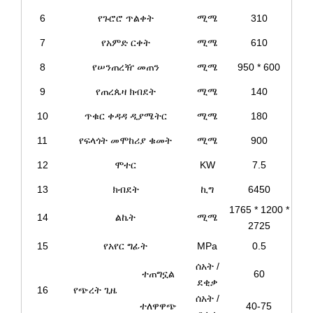
6
የጉሮሮ ጥልቀት
ሚሜ
310
7
የአምድ ርቀት
ሚሜ
610
8
የሠንጠረዥ መጠን
ሚሜ
950 * 600
9
የጠረጴዛ ክብደት
ሚሜ
140
10
ጥቁር ቀዳዳ ዲያሜትር
ሚሜ
180
11
የፍላጎት መሞከሪያ ቁመት
ሚሜ
900
12
ሞተር
KW
7.5
13
ክብደት
ኪግ
6450
1765 * 1200 *
14
ልኬት
ሚሜ
2725
15
የአየር ግፊት
MPa
0.5
ሰአት /
ተጠግኗል
60
ደቂቃ
16
የጭረት ጊዜ
ሰአት /
ተለዋዋጭ
40-75