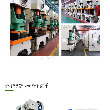
ተዛማጅ መጣጥፎች