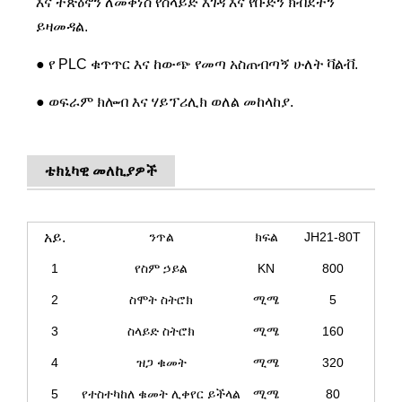
እና ተጽዕኖን ለመቀነስ የስላይድ እገዳ እና የቡድን ክብደትን
ይዛመዳል.
● የ PLC ቁጥጥር እና ከውጭ የመጣ አስጠብጣኝ ሁለት ቫልቭ.
● ወፍራም ክሎብ እና ሃይፕሪሊክ ወለል መከላከያ.
ቴክኒካዊ መለኪያዎች
አይ.
ንጥል
ክፍል
JH21-80T
1
የስም ኃይል
KN
800
2
ስሞት ስትሮክ
ሚሜ
5
3
ስላይድ ስትሮክ
ሚሜ
160
4
ዝጋ ቁመት
ሚሜ
320
5
የተስተካከለ ቁመት ሊቀየር ይችላል
ሚሜ
80