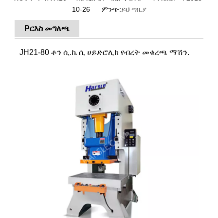
10-26 ምንጭ:
ይህ ጣቢያ
P
ርእስ መግለጫ
JH21-80 ቶን ሲ.ኬ ሲ ሀይድሮሊክ የብረት መቁረጫ ማሽን.