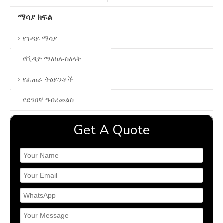
ከፍተኛ ትክክለኛነትን
ማሳያ ክፍል
የጉዳይ ማሳያ
የቪዲዮ ማዕከለ-ስዕላት
የፈጠራ ትዕይንቶች
የደንበኛ ግብረመልስ
Get A Quote