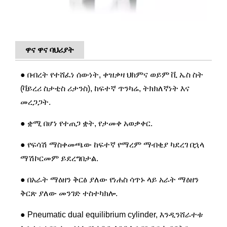
ዋና ዋና ባህሪያት
● በብረት የተሸፈነ ሰውነት, ቀዝቃዛ ህክምና ወይም ቪ ኤስ ስት
(ቫይረሪ ስታቲስ ሪታንስ), ከፍተኛ ጥንካሬ, ትክክለኛነት እና
መረጋጋት.
● ቋሚ በሆነ የተጠጋ ቋት, የታመቀ አወቃቀር.
● የፍሳሽ ማስቀመጫው ከፍተኛ የማረም ማብቂያ ካደረገ በኋላ
ማሽኮርመም ይደረግበታል.
● በአራት ማዕዘን ቅርፅ ያለው የነሐስ ሳጥኑ ላይ አራት ማዕዘን
ቅርጽ ያለው መንገድ ተስተካክሎ.
● Pneumatic dual equilibrium cylinder, እንዲንሸራተቱ