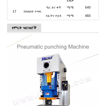
ደቂቃ
ግራ እና ቀኝ
ሚሜ
540
17
የስላይድ ንጣፍ
የፊትና የኋላ
ሚሜ
460
የምርት ዝርዝሮች