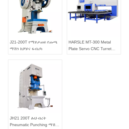
J21-200T የማይታጠፍ የጡጫ
HARSLE MT-300 Metal
ማሽን ከቻይና ፋብሪካ
Plate Servo CNC Turret
Punching ለሽያጭ
JH21 200T ሉህ ብረት
Pneumatic Punching ማሽን