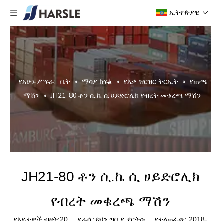
ኢትዮጵያዊ
የአሁኑ ሥፍራ:
ቤት
»
ማሳያ ክፍል
»
የእቃ ዝርዝር ትርኢት
»
የጡጫ
ማሽን
»
JH21-80 ቶን ሲ.ኬ ሲ ሀይድሮሊክ የብረት መቁረጫ ማሽን
JH21-80 ቶን ሲ.ኬ ሲ ሀይድሮሊክ
የብረት መቁረጫ ማሽን
የእይታዎች ብዛት:
20
ደራሲ:ይህን ጣቢያ ያርትዑ የተለጠፈው: 2018-