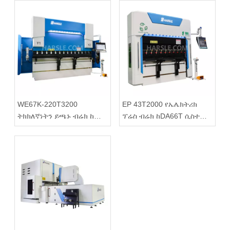
WE67K-220T3200
EP 43T2000 የኤሌክትሪክ
ትክክለኛነትን ይጫኑ ብሬክ ከ
ፕሬስ ብሬክ ከDA66T ሲስተም
DELEM DA69S መቆጣጠሪያ
ጋር የታጠቁ
ጋር