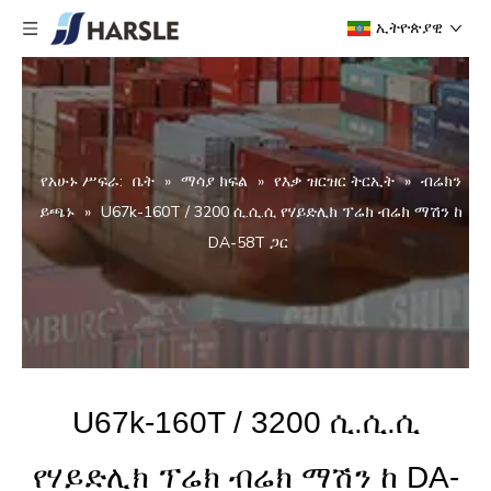
ኢትዮጵያዊ
የአሁኑ ሥፍራ:
ቤት
»
ማሳያ ክፍል
»
የእቃ ዝርዝር ትርኢት
»
ብሬክን
ይጫኑ
»
U67k-160T / 3200 ሲ.ሲ.ሲ የሃይድሊክ ፕሬክ ብሬክ ማሽን ከ
DA-58T ጋር
U67k-160T / 3200 ሲ.ሲ.ሲ
የሃይድሊክ ፕሬክ ብሬክ ማሽን ከ DA-