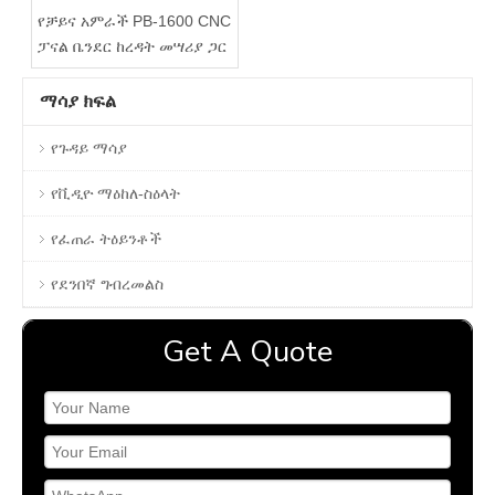
የቻይና አምራች PB-1600 CNC
ፓናል ቤንደር ከረዳት መሣሪያ ጋር
ማሳያ ክፍል
የጉዳይ ማሳያ
የቪዲዮ ማዕከለ-ስዕላት
የፈጠራ ትዕይንቶች
የደንበኛ ግብረመልስ
Get A Quote