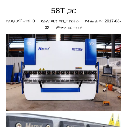
58T ጋር
የእይታዎች ብዛት:
0
ደራሲ:ይህን ጣቢያ ያርትዑ የተለጠፈው: 2017-08-
02 ምንጭ:
ይህ ጣቢያ