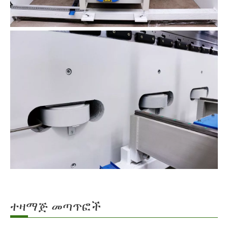
ተዛማጅ መጣጥፎች