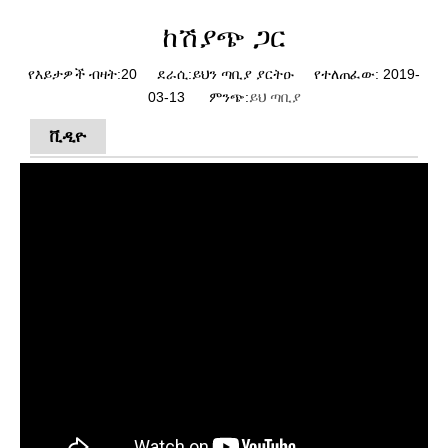
ከሽያጭ ጋር
የእይታዎች ብዛት:
20
ደራሲ:ይህን ጣቢያ ያርትዑ የተለጠፈው: 2019-
03-13 ምንጭ:
ይህ ጣቢያ
ቪዲዮ