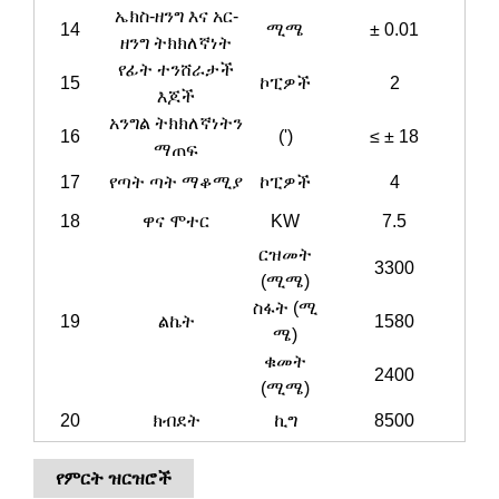
ኤክስ-ዘንግ እና አር-
14
ሚሜ
± 0.01
ዘንግ ትክክለኛነት
የፊት ተንሸራታች
15
ኮፒዎች
2
እጆች
አንግል ትክክለኛነትን
16
(')
≤ ± 18
ማጠፍ
17
የጣት ጣት ማቆሚያ
ኮፒዎች
4
18
ዋና ሞተር
KW
7.5
ርዝመት
3300
(ሚሜ)
ስፋት (ሚ
19
ልኬት
1580
ሜ)
ቁመት
2400
(ሚሜ)
20
ክብደት
ኪግ
8500
የምርት ዝርዝሮች