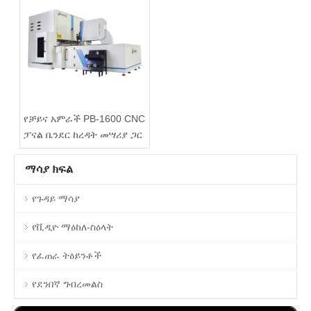
የቻይና አምራች PB-1600 CNC
ፓናል ቤንደር ከረዳት መሣሪያ ጋር
ማሳያ ክፍል
የጉዳይ ማሳያ
የቪዲዮ ማዕከለ-ስዕላት
የፈጠራ ትዕይንቶች
የደንበኛ ግብረመልስ