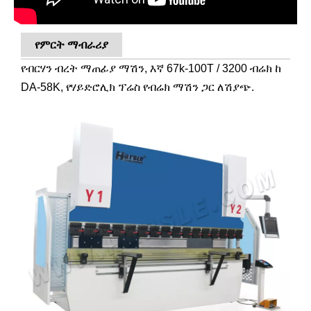
የምርት ማብራሪያ
የብርሃን ብረት ማጠፊያ ማሽን, እኛ 67k-100T / 3200 ብሬክ ከ
DA-58K, የሃይድሮሊክ ፕሬስ የብሬክ ማሽን ጋር ለሽያጭ.