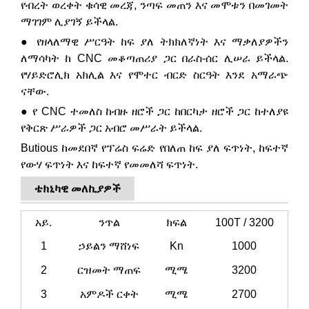
የብረት ወረቀት ቁሳዊ መረጃ, ንጣፍ መጠን እና መሞቱን በመገመት
ማገገም ሊያገኝ ይችላል.
● የዘላለማዊ ሥርዓት ከፍ ያለ ትክክለኛነት እና ማቃለያዎችን
ለማሳካት ከ CNC መቆጣጠሪያ ጋር በራስ-ሰር ሊሠራ ይችላል.
የሃይድሮሊክ አክሊል እና የሞተር ብርድ ስርዓት እንደ አማራጭ
ናቸው.
● የ CNC ተመለስ ከብዙ ዘሮች ጋር ከበርካታ ዘሮች ጋር ከተለያዩ
የቅርጽ ሥራዎች ጋር አብሮ መሥራት ይችላል.
Butious ከመደበኛ የፕሬስ ፍሬድ የበለጠ ከፍ ያለ ፍጥነት, ከፍተኛ
የውሃ ፍጥነት እና ከፍተኛ የመመለሻ ፍጥነት.
ቴክኒካዊ መለኪያዎች
አይ.
ንጥል
ክፍል
100T / 3200
1
ኃይልን ማሸነፍ
Kn
1000
2
ርዝመት ማጠፍ
ሚሜ
3200
3
አምዶች ርቀት
ሚሜ
2700