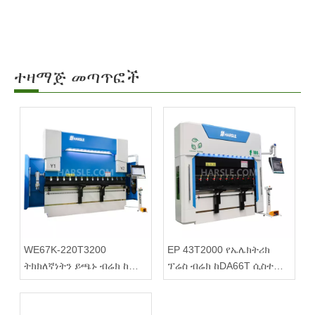
ተዛማጅ መጣጥፎች
WE67K-220T3200
EP 43T2000 የኤሌክትሪክ
ትክክለኛነትን ይጫኑ ብሬክ ከ
ፕሬስ ብሬክ ከDA66T ሲስተም
DELEM DA69S መቆጣጠሪያ
ጋር የታጠቁ
ጋር