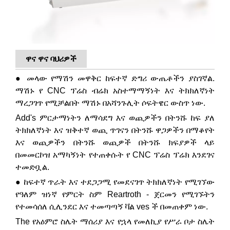
ዋና ዋና ባህሪዎች
● መላው የማሽን መዋቅር ከፍተኛ ድግሪ ውጤቶችን ያስገኛል.
ማሽኑ የ CNC ፕሬስ ብሬክ አስተማማኝነት እና ትክክለኛነት
ማረጋገጥ የሚቻልበት ማሽኑ በአሻንጉሊት ሶፍትዌር ውስጥ ነው.
Add's ምርታማነትን ለማሳደግ እና ወጪዎችን በትንሹ ከፍ ያለ
ትክክለኛነት እና ዝቅተኛ ወጪ ጥገናን በትንሹ ዋጋዎችን በማቆየት
እና ወጪዎችን በትንሹ ወጪዎች በትንሹ ክፍያዎች ላይ
በመመርኮዝ አማካኝነት የተጠቀሱት የ CNC ፕሬስ ፕሬክ እንደገና
ተመድቧል.
● ከፍተኛ ጥራት እና ተደጋጋሚ የመደናገጥ ትክክለኛነት የሚገኘው
የዓለም ዝነኛ የምርት ስም Reartroth - ጀርመን የሚገኙትን
የተመሳሰለ ሲሊንደር እና ተመጣጣኝ ቫል ves ች በመጠቀም ነው.
The የአዕምሮ ስሌት ማሰሪያ እና የኋላ የመለኪያ የሥራ ቦታ ስሌት