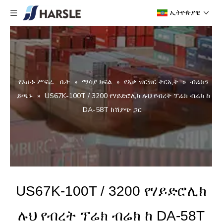
ኢትዮጵያዊ
የአሁኑ ሥፍራ:
ቤት
»
ማሳያ ክፍል
»
የእቃ ዝርዝር ትርኢት
»
ብሬክን
ይጫኑ
»
US67K-100T / 3200 የሃይድሮሊክ ሉህ የብረት ፕሬክ ብሬክ ከ
DA-58T ከሽያጭ ጋር
US67K-100T / 3200 የሃይድሮሊክ
ሉህ የብረት ፕሬክ ብሬክ ከ DA-58T