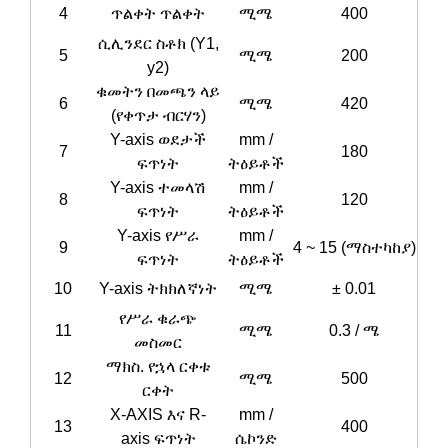
4
ጥልቀት ጥልቀት
ሚሜ
400
ሲሊንደር ስቶክ (Y1,
5
ሚሜ
200
y2)
ቁመትን በመጫን ላይ
6
ሚሜ
420
(የቀጥታ ብርሃን)
Y-axis ወደታች
mm /
7
180
ፍጥነት
ትዕይቶች
Y-axis ተመላሽ
mm /
8
120
ፍጥነት
ትዕይቶች
Y-axis የሥራ
mm /
9
4 ~ 15 (ማስተካከያ)
ፍጥነት
ትዕይቶች
10
Y-axis ትክክለኛነት
ሚሜ
± 0.01
የሥራ ቁራጭ
11
ሚሜ
0.3 / ሜ
መስመር
ማክስ. የኋላ ርቀቱ
12
ሚሜ
500
ርቀት
X-AXIS እና R-
mm /
13
400
axis ፍጥነት
ሴኮንድ