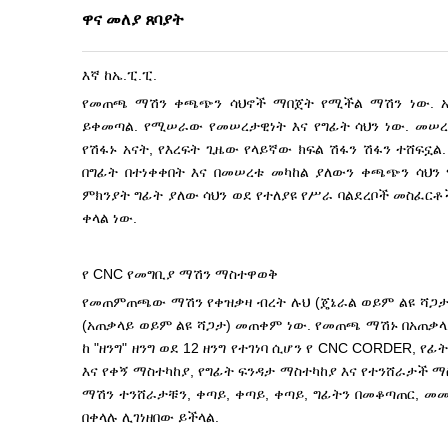
ዋና መለያ ጸባያት
እኛ ከኤ.ፒ.ፒ.
የመጠጫ ማሽን ቀጫጭን ሳህኖች ማበጀት የሚችል ማሽን ነው. አወ
ይቀመጣል. የሚሠራው የመሠረታዊነት እና የግፊት ሳህን ነው. መሠረቱ 
የሽፋኑ አናት, የእረፍት ጊዜው የላይኛው ክፍል ሽፋን ሽፋን ተሸፍኗ
በግፊት በተነቀቀበት እና በመሠረቱ መካከል ያለውን ቀጫጭን ሳህን 
ምክንያት ግፊት ያለው ሳህን ወደ የተለያዩ የሥራ ባልደረቦች መስፈርቶ
ቀላል ነው.
የ CNC የመግቢያ ማሽን ማስተዋወቅ
የመጠምጠጫው ማሽን የቀዝቃዛ ብረት ሉህ (ጄኔራል ወይም ልዩ ሻጋታ)
(አጠቃላይ ወይም ልዩ ሻጋታ) መጠቀም ነው. የመጠጫ ማሽኑ በአጠቃላ
ከ "ዘንግ" ዘንግ ወደ 12 ዘንግ የተገነባ ሲሆን የ CNC CORDER, የፊ
እና የቀኝ ማስተካከያ, የግፊት ፍንዳታ ማስተካከያ እና የተንሸራታች 
ማሽን ተንሸራታቹን, ቀጣይ, ቀጣይ, ቀጣይ, ግፊትን በመቆጣጠር, መ
በቀላሉ ሊገነዘበው ይችላል.