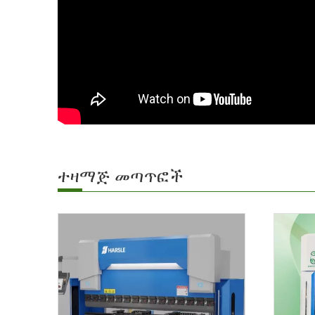
ተዛማጅ መጣጥፎች