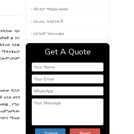
የቪዲዮ ማዕከለ-ስዕላት
የፈጠራ ትዕይንቶች
 በጫካው ላይ
የደንበኛ ግብረመልስ
ell ል እና
ክትሪክ ኃይል
Get A Quote
 ማቀነባበሪያ
ወናውም በጣም
ታጠቀው ሻጋታ
 አንድ ዘንግ
ዘባል , የግራ
 የመጠምጠጫው
ጠጣትን ማጠፍ
Submit
Reset