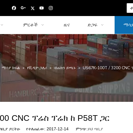
ቶ
ምርቶች
ዜና
ድጋፍ
ማሳያ
»
ማሳያ ክፍል
»
የቪዲዮ ጋለሪ
»
ብሬክን ይጫኑ
»
US67K-100T / 3200 CNC 
200 CNC ፕሬስ ፕሬክ ከ P58T ጋር
ቢያ ያርትዑ የተለጠፈው: 2017-12-14 ምንጭ:
ይህ ጣቢያ