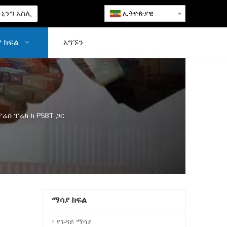
ኒንግ አስሊ
ኢትዮጵያዊ
 ክፍል
አግኙን
ፕሬስ ፕሬክ ከ P58T ጋር
ማሳያ ክፍል
የጉዳይ ማሳያ