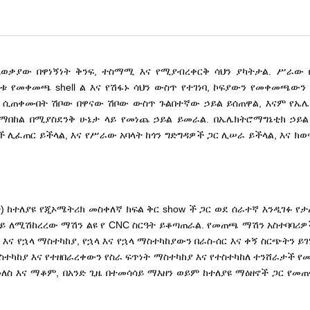
ቃያው በዋነኝነት ቅንፍ, ተስማሚ እና የሚያብረቀርቅ ሳህን ያካትታል. ሥራው
የመቀመጫ shell ል እና የሽፋኑ ሳህን ውስጥ የተገነባ, ኮፍያውን የመቀመጫውን sh
ል. ሲጠቀሙበት ሽቦው በዋናው ሽቦው ውስጥ ጉልበተኛው ኃይል ይሰጠዋል, እናም የኤሌ
ማበከል በሚያስደንቅ ሁኔታ ላይ የመነጨ ኃይል ይመራል. በኤሌክትሮማግኔቲክ ኃይል
ች ሊፈጠር ይችላል, እና የሥራው አባላት ከጎን ግድግዳዎች ጋር ሊሠራ ይችላል, እና ክ
 ከተለያዩ የጂኦሜትሪክ መስቀለኛ ክፍል ቅር show ች ጋር ወደ ሰራተኛ እንዲገፉ የ
ይ ለሚሽከረረው ማሽን ልዩ የ CNC ስርዓት ይቆጣጠራል. የመጠጫ ማሽን አስተባባሪዎች
ት እና የኋላ ማስተካከያ, የኋላ እና የኋላ ማስተካከያውን በራስ-ሰር እና ቀኝ ስርጭትን ይገነ
ማስተካከያ እና የተዘበራረቀውን የስራ ፍጥነት ማስተካከያ እና የተስተካከለ ተንሸራታች
መለስ እና ማቆም, በአንድ ጊዜ በተመሳሳይ ማእዘን ወይም ከተለያዩ ማዕዘኖች ጋር የመ