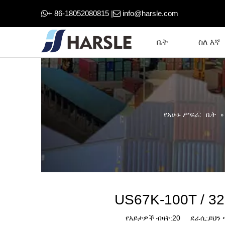
+ 86-18052080815 |
info@harsle.com


ቤት
ስለ እኛ
የአሁኑ ሥፍራ:
ቤት
US67K-100T / 3
የእይታዎች ብዛት:
20
ደራሲ:ይህን ጣ