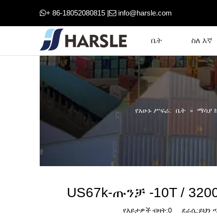
+ 86-18052080815 |
info@harsle.com


ቤት
ስለ እኛ
የአሁኑ ሥፍራ:
ቤት
»
ማሳያ 
US67k-ጡንቻ -10T / 320
የእይታዎች ብዛት:
0
ደራሲ:ይህን ጣ