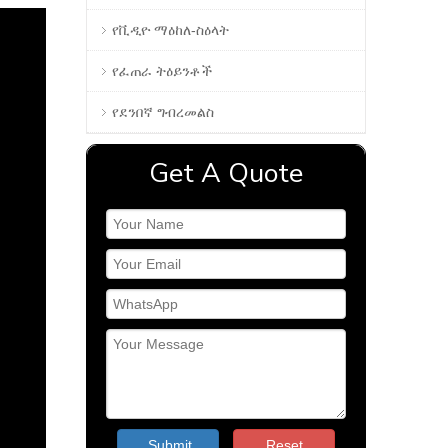
የቪዲዮ ማዕከለ-ስዕላት
የፈጠራ ትዕይንቶች
የደንበኛ ግብረመልስ
Get A Quote
Submit
Reset