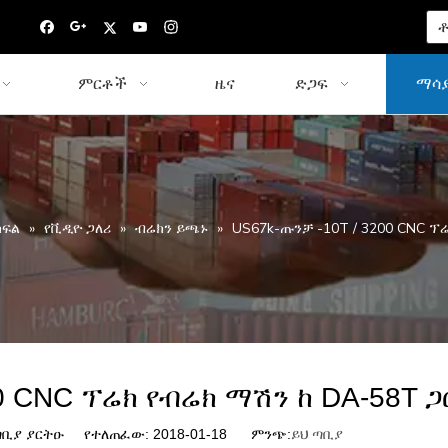
ቶ
ምርቶች
ዜና
ድጋፍ
ማሳያ
ክፍል
»
የቪዲዮ ጋለሪ
»
ብሬክን ይጫኑ
»
US67k-ጡንቻ -10T / 3200 CNC ፕ
0 CNC ፕሬክ የብሬክ ማሽን ከ DA-58T ጋ
ቢያ ያርትዑ የተለጠፈው: 2018-01-18 ምንጭ:
ይህ ጣቢያ