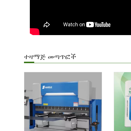
ተዛማጅ መጣጥፎች