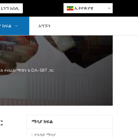
ኒንግ አስሊ
ኢትዮጵያዊ
 ክፍል
አግኙን
ሬክ የብሬክ ማሽን ከ DA-58T ጋር
ር
ማሳያ ክፍል
የጉዳይ ማሳያ