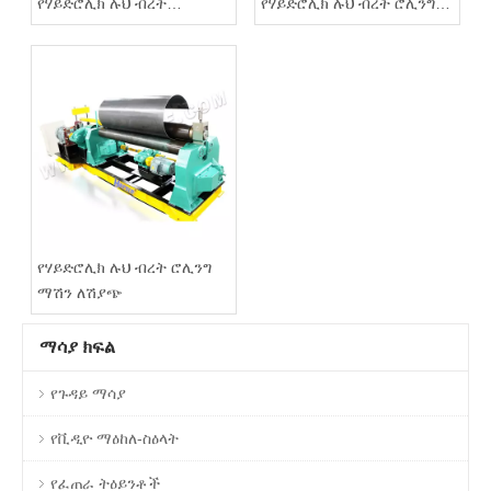
የሃይድሮሊክ ሉህ ብረት
የሃይድሮሊክ ሉህ ብረት ሮሊንግ
ሲሊንደራዊ ቅርጽ ሮሊንግ ማሽን
ማሽን
የሃይድሮሊክ ሉህ ብረት ሮሊንግ
ማሽን ለሽያጭ
ማሳያ ክፍል
የጉዳይ ማሳያ
የቪዲዮ ማዕከለ-ስዕላት
የፈጠራ ትዕይንቶች