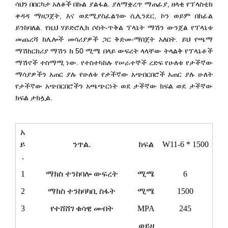
ሳህን በበርካታ አለቆች በኩል ያልፋል. ያለማቋረጥ ማጠፊያ, ዘላቂ የፕላስቲክ
ቀዳዳ ማዘጋጀት, እና ወደሚያስፈልገው ሲሊንደር, ኮን ወይም በከፊል
ይንከባለል. የዚህ ሃይድሮሊክ ሶስት-ጥቅል ፕላኔት ማሽን ውንጀል የፕላኔቱ
መጨረሻ ከሌሎች መሳሪያዎች ጋር ቅድመ-ማበጀት አለበት. ይህ የጫማ
ማሽከርከሪያ ማሽን ከ 50 ሚሜ በላይ ውፍረት ላላቸው ትላልቅ የፕላኔቶች
ማሽኖች ተስማሚ ነው. የተስተካከሉ የሠራተኞች ረድፍ የሁለቱ የታችኛው
ማሳያዎችን አጠር ያሉ የሁለቱ የታችኛው አጭበርበሮች አጠር ያሉ ሁለት
የታችኛው አጭበርበሮችን አጫጭርነት ወደ ታችኛው ክፍል ወደ ታችኛው
ክፍል ታክሏል.
አ
ይ
ንጥል.
ክፍል
W11-6 * 1500
.
1
ማክስ ተንከባሎ ውፍረት
ሚሜ
6
2
ማክስ ተንከባካቢ ስፋት
ሚሜ
1500
3
የተሸሸገ ቁሳዊ መብት
MPA
245
ወይዘ