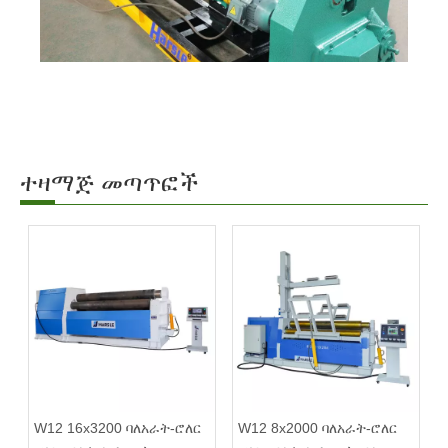
ተዛማጅ መጣጥፎች
W12 16x3200 ባለአራት-ሮለር
W12 8x2000 ባለአራት-ሮለር