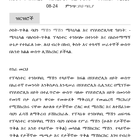
08-24 ምንጭ:
ይህ ጣቢያ
ዝርዝሮች
ሶስት-ጥቅል ሳህን
ማሽን ማሽን
ሜካኒካል እና የሃይድሮሊካዊ ዓይነት: -
ሜካኒካል ባለሶስት-ጥቅል ፕላስተር ተንከባሎ በተነሳት እና በአስተማማኝ
ሁኔታ የተከፈለ ነው. ሉህ ብረት በክብ, ቅስት እና ተጓዳኝ ሠራተኞች ውስጥ
በአንድ ክልል ውስጥ ሊሽከረከር ይችላል.
የስራ መርህ
የፕላስተር ተንከባካቢ ማሽን የላይኛው ክፍል በሃይድሮሊክ ዘይት ውስጥ
በአራተኛ የመንሳት እንቅስቃሴ እንዲሠራ በሃይድሮሊክ ሲሊንደር በሚገኘው
የሃይድሮሊክ ዘይት በተፈጥሮው ውስጥ ባለው የሃይድሮሊክ ዘይት በመነሳት
የመነሻ ቦታ ሲሆን ዋናው የመውደቅ ማቅረቢያ የመጨረሻ ማርከሪያ
የሚሽከረከሩ ናቸው ለሁለቱ የታችኛው ሮለር ወደ ሜስሽር እና ለተሸፈነው
ሳህን ፈሳሽ ለማቅረብ ይሽከረከራሉ. የፕላኔቱ ተንከባካቢ ማሽን ጠፍጣፋ
የፕላስተር ተንከባካቢ ማሽን ሳህን በሶስቱ የሥራ ማሽን (ሁለት የታችኛው
ጥቅል እና አንድ የላይኛው ጥቅል) መካከል ማሽከርከር ማሽን. የላይኛው
ጥቅል የታችኛው ጫጫታ እና የታችኛው ጥቅል ማሽከርከር እገዛ የብረት