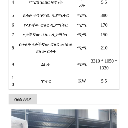
4
የሚሽከረከር ፍጥነት
5.5
ሪት
5
ደቂቃ ተንከባካቢ ዲያሜትር
ሚሜ
380
6
የላይኛው ሮለር ዲያሜትር
ሚሜ
170
7
የታችኛው ሮለር ዲያሜትር
ሚሜ
150
በሁለት የታችኛው ሮለር መካከል
8
ሚሜ
210
ያለው ርቀት
3310 * 1050 *
9
ልኬት
ሚሜ
1330
1
ሞተር
KW
5.5
0
ስዕል አሳይ