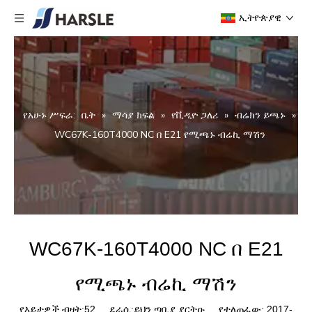
ኢትዮጵያዊ
የአሁኑ ሥፍራ:
ቤት
»
ማሳያ ክፍል
»
የቪዲዮ ጋለሪ
»
ብሬክን ይጫኑ
»
WC67K-160T4000 NC በ E21 የሚጫኑ ብሬኪ ማሽን
WC67K-160T4000 NC በ E21
የሚጫኑ ብሬኪ ማሽን
የእይታዎች ብዛት:
52
ደራሲ:ይህን ጣቢያ ያርትዑ የተለጠፈው: 2017-