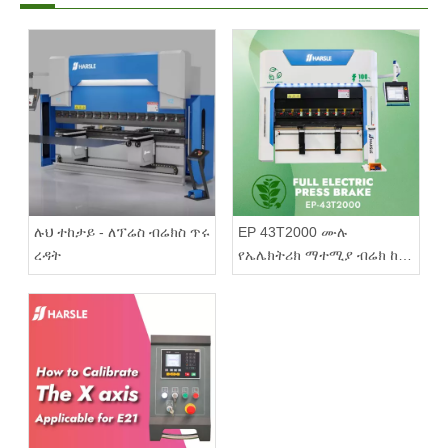
ሉህ ተከታይ - ለፕሬስ ብሬክስ ጥሩ
EP 43T2000 ሙሉ
ረዳት
የኤሌክትሪክ ማተሚያ ብሬክ ከ
DA66T መቆጣጠሪያ ጋር