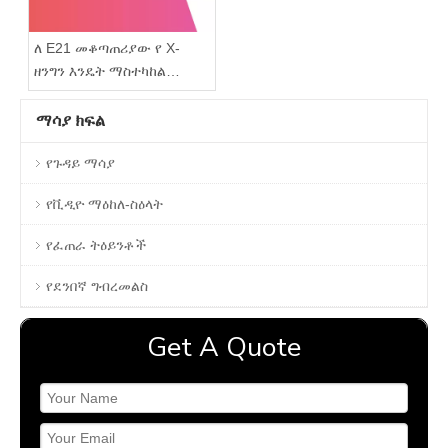
ለ E21 መቆጣጠሪያው የ X-
ዘንግን እንዴት ማስተካከል
እንደሚቻል
ማሳያ ክፍል
የጉዳይ ማሳያ
የቪዲዮ ማዕከለ-ስዕላት
የፈጠራ ትዕይንቶች
የደንበኛ ግብረመልስ
Get A Quote