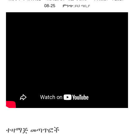
08-25 ምንጭ:
ይህ ጣቢያ
ተዛማጅ መጣጥፎች