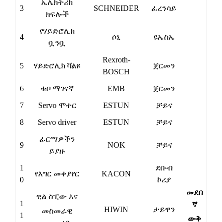
ኤሌክትሪክ
3
SCHNEIDER
ፈረንሳይ
ክፍሎች
የሃይድሮሊክ
4
ሶኒ
ዩኤስኤ
ቧንቧ
Rexroth-
5
ሃይድሮሊክ ቫልዩ
ጀርመን
BOSCH
6
ቱቦ ማገናኛ
EMB
ጀርመን
7
Servo ሞተር
ESTUN
ቻይና
8
Servo driver
ESTUN
ቻይና
ፊርማዎችን
9
NOK
ቻይና
ይያዙ
1
ደቡብ
የእግር መቀያየር
KACON
0
ኮሪያ
መደበ
ዊል ስፒው
እና
1
ኛ
HIWIN
ታይዋን
መስመራዊ
1
ውቅ