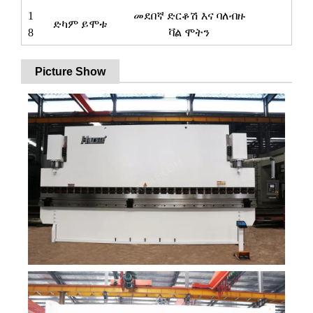
1
መደበኛ ድርቆሽ እና ባለብዙ
ድካም ይሞቱ
8
ቫል ሞትን
Picture Show