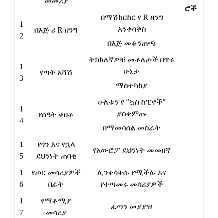
መመሪያ
ሮች
በማሽከርከር የ R ዘንግ
1
አንቀሳቅስ
በእጅ ሪ R ዘንግ
2
በእጅ መቆንጠጫ
ትክክለኛዎቹ መቆለጦች በጥሩ
1
ሁኔታ
የጣት አሻሽ
3
ማስተካከያ
ሁለቱን የ "ኳስ ስፒኖች"
1
ያስቀምጡ
የሰዓት ቀበቶ
4
በማመሳሰል መስራት
1
የጎን እና የኋላ
የአውሮፓ ደህንነት መመዘኛ
5
ደህንነት
ጠባቂ
1
የጦር መሳሪያዎች
ሊንቀሳቀሱ የሚችሉ እና
6
በፊት
የተጣመሩ መሳሪያዎች
1
የማቆሚያ
ፈጣን መያያዝ
7
መሳሪያ