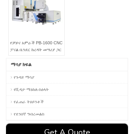
የቻይና አምራች PB-1600 CNC
ፓናል ቤንደር ከረዳት መሣሪያ ጋር
ማሳያ ክፍል
የጉዳይ ማሳያ
የቪዲዮ ማዕከለ-ስዕላት
የፈጠራ ትዕይንቶች
የደንበኛ ግብረመልስ
Get A Quote