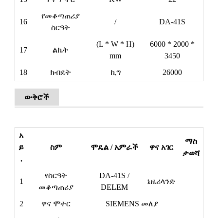
የመቆጣጠሪያ
16
/
DA-41S
ስርዓት
(L * W * H)
6000 * 2000 *
17
ልኬት
mm
3450
18
ክብደት
ኪግ
26000
ውቅሮች
አ
ማስ
ይ
ስም
ሞዴል / አምራች
ዋና አገር
ታወሻ
.
የስርዓት
DA-41S /
1
ኔዜሪላንድ
መቆጣጠሪያ
DELEM
2
ዋና ሞተር
SIEMENS መለያ