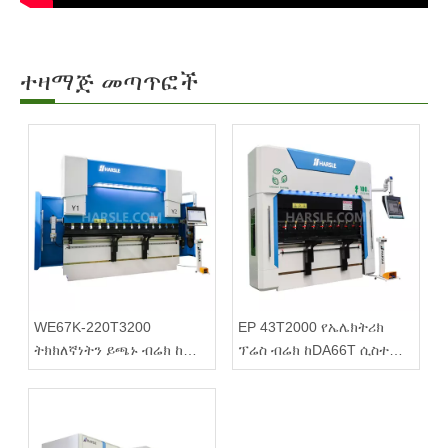
ተዛማጅ መጣጥፎች
WE67K-220T3200
EP 43T2000 የኤሌክትሪክ
ትክክለኛነትን ይጫኑ ብሬክ ከ
ፕሬስ ብሬክ ከDA66T ሲስተም
DELEM DA69S መቆጣጠሪያ
ጋር የታጠቁ
ጋር