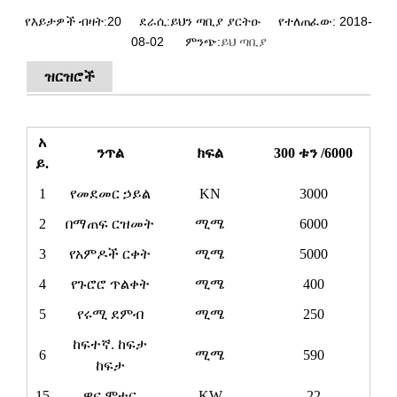
የእይታዎች ብዛት:
20
ደራሲ:ይህን ጣቢያ ያርትዑ የተለጠፈው: 2018-
08-02 ምንጭ:
ይህ ጣቢያ
ዝርዝሮች
አ
ንጥል
ክፍል
30
0 ቱን /
60
00
ይ.
1
የመደመር ኃይል
KN
3000
2
በማጠፍ ርዝመት
ሚሜ
6000
3
የአምዶች ርቀት
ሚሜ
5000
4
የጉሮሮ ጥልቀት
ሚሜ
400
5
የሩሚ ደምብ
ሚሜ
250
ከፍተኛ. ከፍታ
6
ሚሜ
590
ከፍታ
15
ዋና ሞተር
KW
22