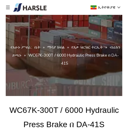
ኢትዮጵያዊ
የአሁኑ ሥፍራ:
ቤት
»
ማሳያ ክፍል
»
የእቃ ዝርዝር ትርኢት
»
ብሬክን
ይጫኑ
»
WC67K-300T / 6000 Hydraulic Press Brake በ DA-
41S
WC67K-300T / 6000 Hydraulic
Press Brake በ DA-41S