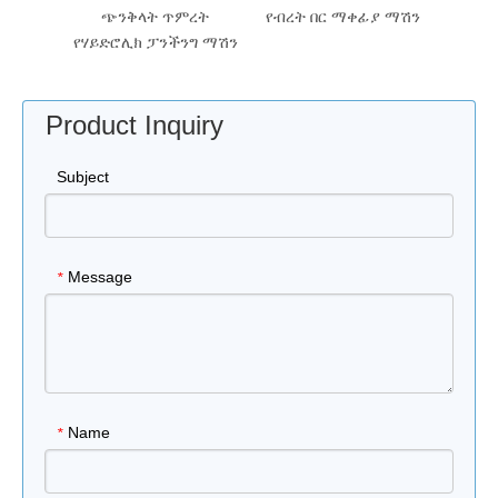
ት ብረት
ጭንቅላት ጥምረት
የብረት በር ማቀፊያ ማሽን
ን
የሃይድሮሊክ ፓንችንግ ማሽን
Product Inquiry
Subject
Message
*
Name
*