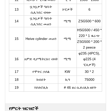
ቧንቧዎች ዓይነት
13
ኮፒዎች
6
ሲሊንደር ብዛው
ቧንቧዎች ዓይነት
14
ሚሜ
ZSG500 * 600
ሲሊንደር መጠን
HSG500 / 450 *
220 * 1 ቁራጭ
15
Heive cylinder መጠን
ሚሜ
ZSG500 * 200 *
2 peece
φ235 (4PCS),
16
አምድ ዲያሜትር
እና ብዛት
ሚሜ
φ225 (4
ፒሲዎች)
17
የሞተር ኃይል
KW
30 * 2
18
ክብደት
ኪግ
75000
19
ሃይድሮሊክ
# 46 ፀረ-ኤድሪሊክ ዘይት
የምርት ዝርዝሮች