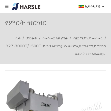
ኢትዮጵያዊ
የምርት ዝርዝር
/
/
/
/
ቤት
ምርቶች
በመስመር ላይ ይግዙ
የበር ማምረቻ መስመር
Y27-3000T/1500T ድርብ እርምጃ የሃይድሮሊክ ማተሚያ ማሽን
ለብረት በር አስመሳይ