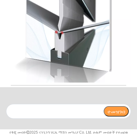
ተመዝገብ
የቅጂ መብት
2025 ናንጊንግ ሃርሌ ማሽን መሣሪያ Co. Ltd. ሁሉም መብቶች የተጠበቁ
