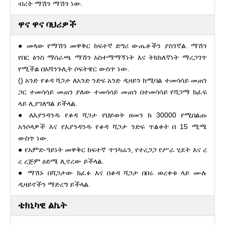
ብረት ማሽን ማሽን ነው.
ዋና ዋና ባህሪዎች
● መላው የማሽን መዋቅር ከፍተኛ ድግሪ ውጤቶችን ያስገኛል. ማሽን
የበር ፅንስ ማሰራጫ ማሽን አስተማማኝነት እና ትክክለኛነት ማረጋገጥ
የሚችል በአሻንጉሊት ሶፍትዌር ውስጥ ነው.
() አንድ የቆዳ ሻጋታ ለአንድ ንድፍ አንድ ዲዛይን ከሚባል ተመሳሳይ መጠን
ጋር ተመሳሳይ መጠን ያለው ተመሳሳይ መጠን በተመሳሳይ የሻጋማ ክፈፍ
ላይ ሊያገለግል ይችላል.
● ለእያንዳንዱ የቆዳ ሻጋታ የህይወት ዘመን ከ 30000 የሚበልጡ
አንሶላዎች እና የእያንዳንዱ የቆዳ ሻጋታ ንድፍ ጥልቀት በ 15 ሚሜ
ውስጥ ነው.
● የአምድ-ዓይነት መዋቅር ከፍተኛ ጥንካሬን, የተረጋጋ የሥራ ሂደት እና ረ
ረ ረጅም ዕድሜ ሊኖረው ይችላል.
● ማሽኑ በሻጋታው ክፈፉ እና በቆዳ ሻጋታ በበሩ ወረቀቱ ላይ ሙሉ
ዲዛይኖችን ማድረግ ይችላል.
ቴክኒካዊ ልኬት