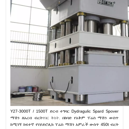
Y27-3000T / 1500T ድርብ ተግባር Dydragulic Spard Spover
ማሽን ለአረብ ብረት
የበር ቅስት
. በከባድ የአቅም ፕሬስ ማሽን ውስጥ
ከሚገኝ ከፍተኛ የሃይድሮሊክ ፕሬስ ማሽን አምራች ውስጥ 450t ብረት