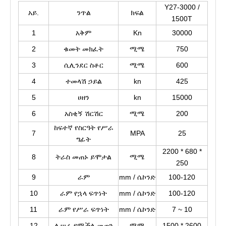
Y27-3000 /
አይ.
ንጥል
ክፍል
1500T
1
አቅም
Kn
30000
2
ቁመት መክፈት
ሚሜ
750
3
ሲሊንደር ስቶር
ሚሜ
600
4
ተመላሽ ኃይል
kn
425
5
ሀዘን
kn
15000
6
አስቂኝ ሽርሽር
ሚሜ
200
ከፍተኛ የስርዓት የሥራ
7
MPA
25
ግፊት
2200 * 680 *
8
ትራስ መጠኑ ይሞታል
ሚሜ
250
9
ራም
mm / ሴኮንድ
100-120
10
ራም የኋላ ፍጥነት
mm / ሴኮንድ
100-120
11
ራም የሥራ ፍጥነት
mm / ሴኮንድ
7 ~ 10
12
ሊሠራ የሚችል መጠን
ሚሜ
1500 * 2600