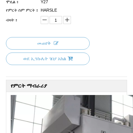
ሞዴል：
Y27
የምርት ስም ምርት：
HARSLE
ብዛት：
መጠየቅ
ወደ ኢንኩሌት ገበያ አክል
የምርት ማብራሪያ