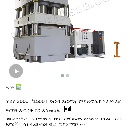
አጋራ:
Y27-3000T/1500T ድርብ እርምጃ የሃይድሮሊክ ማተሚያ
ማሽን ለብረት በር አስመሳይ
በከባድ የአቅም ፕሬስ ማሽን ውስጥ ከሚገኝ ከፍተኛ የሃይድሮሊክ ፕሬስ ማሽን
አምራች ውስጥ 450t ብረት ብረት ማሽን ማሽን ነው.