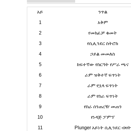
አይ
ንጥል
1
አቅም
2
የመክፈቻ ቁመት
3
የሲሊንደር ስትሮክ
4
ኃይል መመለስ
5
ከፍተኛው የስርዓት የሥራ ጫና
6
ራም ዝቅተኛ ፍጥነት
7
ራም የኋላ ፍጥነት
8
ራም የስራ ፍጥነት
9
የስራ ሰንጠረዥ መጠን
10
የነዳጅ ፓምፕ
11
Plunger አይነት ሲሊንደር ብዛት