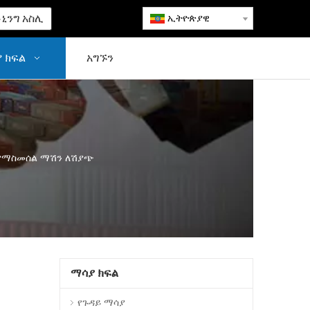
ኒንግ አስሊ
ኢትዮጵያዊ
 ክፍል
አግኙን
 የማስመሰል ማሽን ለሽያጭ
ማሳያ ክፍል
የጉዳይ ማሳያ