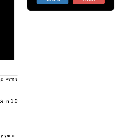
ሳይ ማሽን
 ከ 1.0
.
ስጥ ነው።