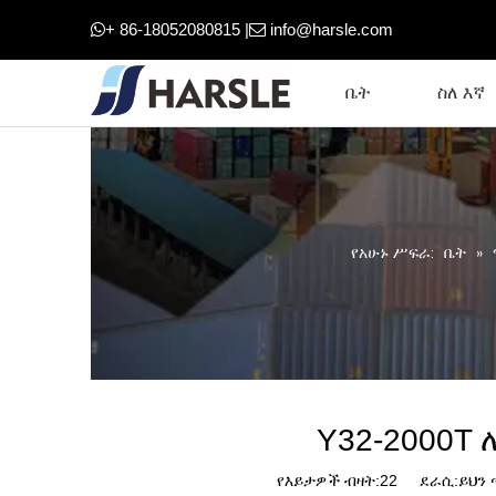
+ 86-18052080815 |
info@harsle.com


ቤት
ስለ እኛ
የአሁኑ ሥፍራ:
ቤት
»
Y32-2000T
የእይታዎች ብዛት:
22
ደራሲ:ይህን ጣ