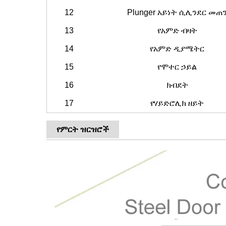
12
Plunger አይነት ሲሊንደር መጠ
13
የአምድ ብዛት
14
የአምድ ዲያሜትር
15
የሞተር ኃይል
16
ክብደት
17
የሃይድሮሊክ ዘይት
የምርት ዝርዝሮች