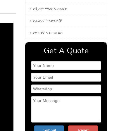
የቪዲዮ ማዕከለ-ስዕላት
የፈጠራ ትዕይንቶች
የደንበኛ ግብረመልስ
Get A Quote
Submit
Reset