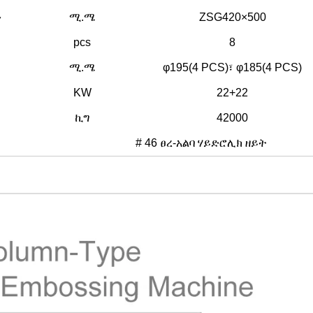
ን
ሚ.ሜ
ZSG420×500
pcs
8
ሚ.ሜ
φ195(4 PCS)፣ φ185(4 PCS)
KW
22+22
ኪግ
42000
# 46 ፀረ-አልባ ሃይድሮሊክ ዘይት