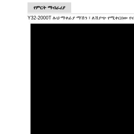
የምርት ማብራሪያ
Y32-2000T ሉህ ማቀፊያ ማሽን ፣ ለሽያጭ የሚቀርበው 