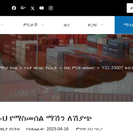
ቶ
ምርቶች
ዜና
ድጋፍ
ማሳያ
ማሳያ ክፍል
»
የእቃ ዝርዝር ትርኢት
»
የበር ምርት መስመር
»
Y32-2000T ሉህ
 ሉህ የማስመሰል ማሽን ለሽያጭ
ቢያ ያርትዑ የተለጠፈው: 2023-04-18 ምንጭ:
ይህ ጣቢያ