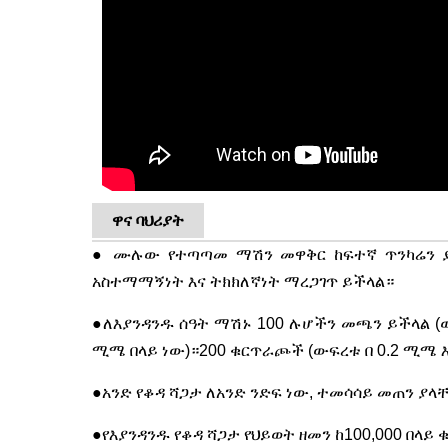
ዋና ባህሪያት
● ሙሉው የተጣጣመ ማሽን መዋቅር ከፍተኛ ጥንካሬን ያገ
አስተማማኝነት እና ትክክለኛነት ማረጋገጥ ይችላል።
●ለእያንዳንዱ ሰዓት ማሽኑ 100 ሉሆችን መጫን ይችላል (ውፍ
ሚሜ በላይ ነው)።200 ቁርጥራጮች (ውፍረቱ በ 0.2 ሚሜ እ
●አንድ የቆዳ ሻጋታ ለአንድ ንድፍ ነው, ተመሳሳይ መጠን ያላ
●የእያንዳንዱ የቆዳ ሻጋታ የህይወት ዘመን ከ100,000 በላ