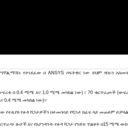
ኛል;ማሽኑ የተነደፈው በ ANSYS ሶፍትዌር ነው ይህም የበሩን አስመ
ረቱ በ 0.4 ሚሜ እና 1.0 ሚሜ መካከል ነው) ፣ 70 ቁርጥራጮች (ውፍረት
ና 0.4 ሚሜ መካከል ነው)።
ቸው የተለያዩ የቆዳ ሻጋታዎችን በተመሳሳይ የሻጋታ ክፈፍ ላይ መጠቀም ይቻላል
ይ ቁርጥራጭ ሉሆች እና የእያንዳንዱ የቆዳ ሻጋታ የንድፍ ጥልቀት በ15 ሚሜ ው