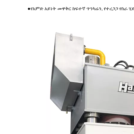
●የአምድ አይነት መዋቅር ከፍተኛ ጥንካሬን, የተረጋጋ የስራ ሂ