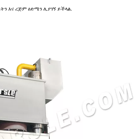
ደትን እና ረጅም ዕድሜን ሊያገኝ ይችላል.