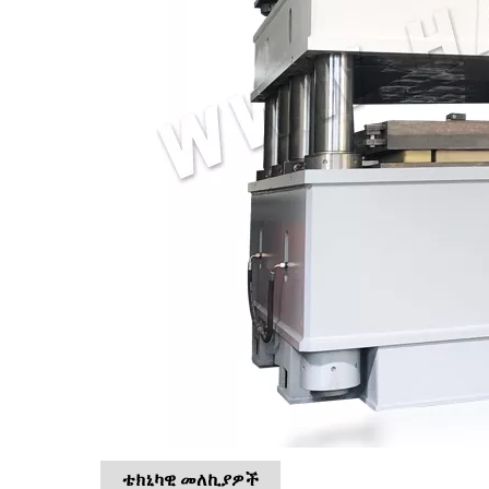
ቴክኒካዊ መለኪያዎች