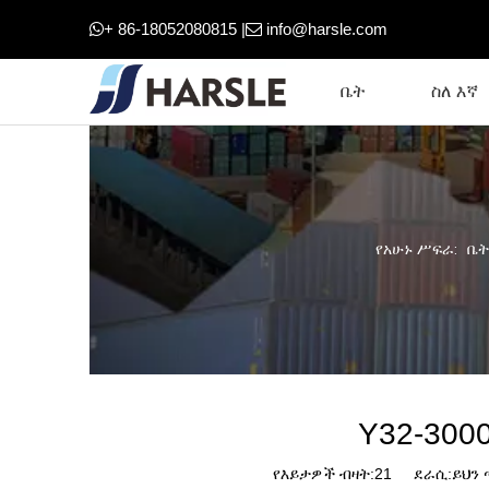
+ 86-18052080815 |
info@harsle.com


ቤት
ስለ እኛ
የአሁኑ ሥፍራ:
ቤት
Y32-300
የእይታዎች ብዛት:
21
ደራሲ:ይህን ጣ