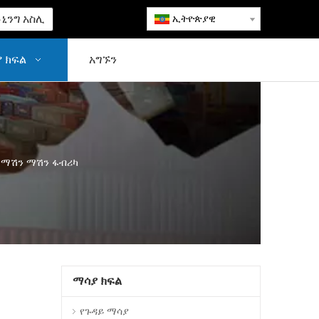
ኒንግ አስሊ
ኢትዮጵያዊ
 ክፍል
አግኙን
ሩ ማሽን ማሽን ፋብሪካ
ማሳያ ክፍል
የጉዳይ ማሳያ