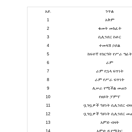
አይ.
ንጥል
1
አቅም
2
ቁመት መክፈት
3
ሲሊንደር ስቶር
4
ተመላሽ ኃይል
5
ከፍተኛ የስርዓት የሥራ ግፊት
6
ራም
7
ራም የኋላ ፍጥነት
8
ራም የሥራ ፍጥነት
9
ሊሠራ የሚችል መጠን
10
የዘይት ፓምፕ
11
ቧንቧዎች ዓይነት ሲሊንደር ብ
12
ቧንቧዎች ዓይነት ሲሊንደር መ
13
አምድ ብዛት
14
አምድ ዲያሜትር