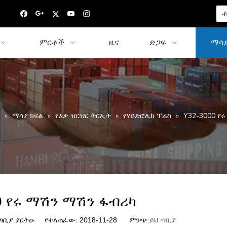
ቶ
ምርቶች
ዜና
ድጋፍ
ማሳያ
»
ማሳያ ክፍል
»
የእቃ ዝርዝር ትርኢት
»
የሃይድሮሊክ ፕሬስ
»
Y32-3000 የ
0 የሩ ማሽን ማሽን ፋብሪካ
ቢያ ያርትዑ የተለጠፈው: 2018-11-28 ምንጭ:
ይህ ጣቢያ