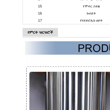
15
የሞተር ኃይል
16
ክብደት
17
የሃይድሮሊክ ዘይት
የምርት ዝርዝሮች