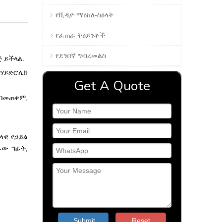
የቪዲዮ ማዕከለ-ስዕላት
የፈጠራ ትዕይንቶች
የደንበኛ ግብረመልስ
ጅ ይችላል.
የሃይድሮሊክ
Get A Quote
 በመጠቀም,
ላዊ የኃይል
ራው ግፊት,
Submit
Reset