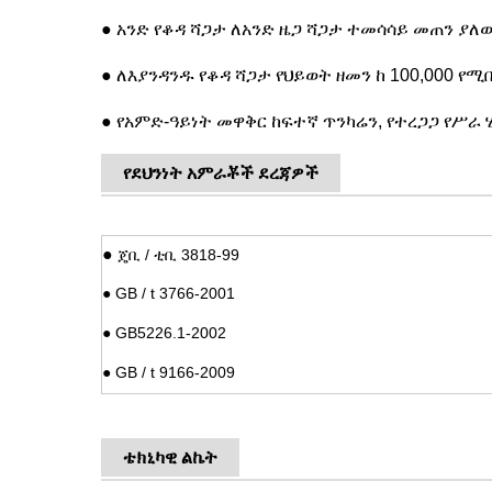
● አንድ የቆዳ ሻጋታ ለአንድ ዜጋ ሻጋታ ተመሳሳይ መጠን ያለ
● ለእያንዳንዱ የቆዳ ሻጋታ የህይወት ዘመን ከ 100,000 የ
● የአምድ-ዓይነት መዋቅር ከፍተኛ ጥንካሬን, የተረጋጋ የሥራ 
የደህንነት አምራቾች ደረጃዎች
●
ጄቢ / ቲቢ 3818-99
●
GB / t 3766-2001
●
GB5226.1-2002
●
GB / t 9166-2009
ቴክኒካዊ ልኬት