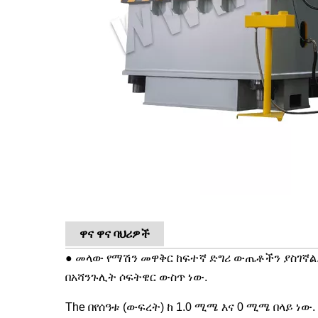
ዋና ዋና ባህሪዎች
● መላው የማሽን መዋቅር ከፍተኛ ድግሪ ውጤቶችን ያስገኛል
በአሻንጉሊት ሶፍትዌር ውስጥ ነው.
The በየሰዓቱ (ውፍረት) ከ 1.0 ሚሜ እና 0 ሚሜ በላይ ነው. 