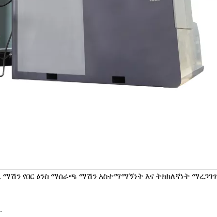
. ማሽን የበር ፅንስ ማሰራጫ ማሽን አስተማማኝነት እና ትክክለኛነት ማረጋገ
.