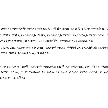
ን ለተለያዩ ጣውላዎች የተለያዩ የሃይድሮሊክ ማሽን በተለየ የደንበኛ ፍላጎት መሠረት ሊበ
ር ማሽን ማሽን, የሃይድሮሊክ ማሽን, የሃይድሮሊክ ማሽን, የሃይድሮሊክ ማሽን በሮች. 
እና የጅምላ ገበያው, ሁሉንም ዓይነት አበባዎችን በማስኬድ እና በመሳሰሉ ላይ.
 እንደ አስፈላጊነት መሠረት ይጓዙ. ገለልተኛ የኃይል ማካካሻ እና የኤሌክትሪክ ስርዓት
ሦስት ዓይነት እንቅስቃሴ ሊረዳ ይችላል.
ውስጥ የፀጥታ ቁሳቁሶች, የደህንነት የሀይድሊክ በሮች ላይ የሚተገበር ነው. ማሽኑ ማዕከ
 ስርዓት አለው, ይህም ማዕከላዊ እና ከፊል እና ከፊል ራስ-ሰር የሥራ ስርዓት. የተሰ
ል ሊስተካከል ይችላል.