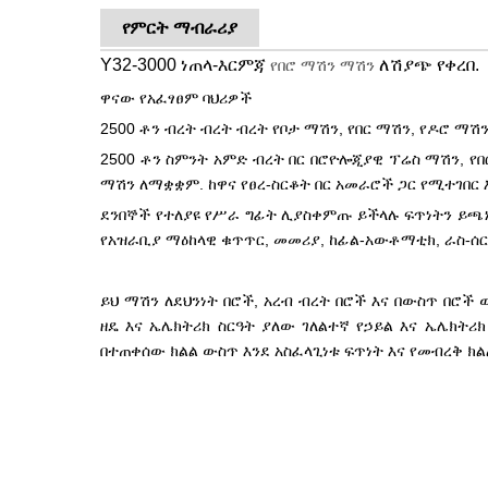
የምርት ማብራሪያ
Y32-3000 ነጠላ-እርምጃ
ለሽያጭ የቀረበ.
የበሮ ማሽን ማሽን
ዋናው የአፈፃፀም ባህሪዎች
2500 ቶን ብረት ብረት ብረት የቦታ ማሽን, የበር ማሽን, የዶሮ ማሽ
2500 ቶን ስምንት አምድ ብረት በር በሮዮሎጂያዊ ፕሬስ ማሽን, የበ
ማሽን ለማቋቋም. ከዋና የፀረ-ስርቆት በር አመራሮች ጋር የሚተገበር 
ደንበኞች የተለያዩ የሥራ ግፊት ሊያስቀምጡ ይችላሉ ፍጥነትን ይጫኑ,
የአዝራቢያ ማዕከላዊ ቁጥጥር, መመሪያ, ከፊል-አውቶማቲክ, ራስ-ሰር 
ይህ ማሽን ለደህንነት በሮች, አረብ ብረት በሮች እና በውስጥ በሮች 
ዘዴ እና ኤሌክትሪክ ስርዓት ያለው ገለልተኛ የኃይል እና ኤሌክትሪክ
በተጠቀሰው ክልል ውስጥ እንደ አስፈላጊነቱ ፍጥነት እና የመብረቅ ክል