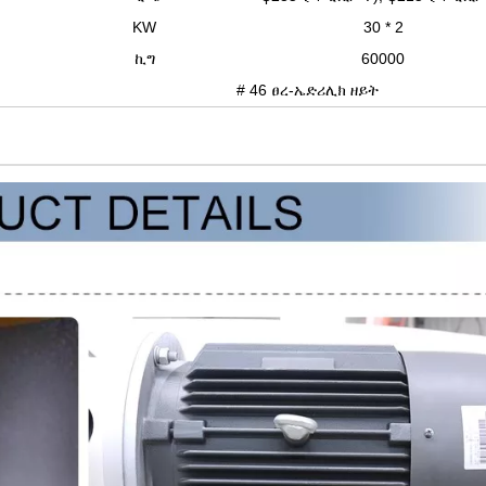
KW
30 * 2
ኪግ
60000
# 46 ፀረ-ኤድሪሊክ ዘይት