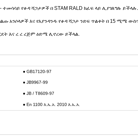
ው ተመሳሳይ የቆዳ ሻጋታዎች በ STAM RALD ክፈፍ ላይ ሊያገለግሉ ይችላሉ.
ሚበልጡ አንሶላዎች እና የእያንዳንዱ የቆዳ ሻጋታ ንድፍ ጥልቀት በ 15 ሚሜ ውስ
ሂደት እና ረ ረ ረጅም ዕድሜ ሊኖረው ይችላል.
●
GB17120-97
●
JB9967-99
●
JB / T8609-97
●
En 1100 እ.ኤ.አ. 2010 እ.ኤ.አ.