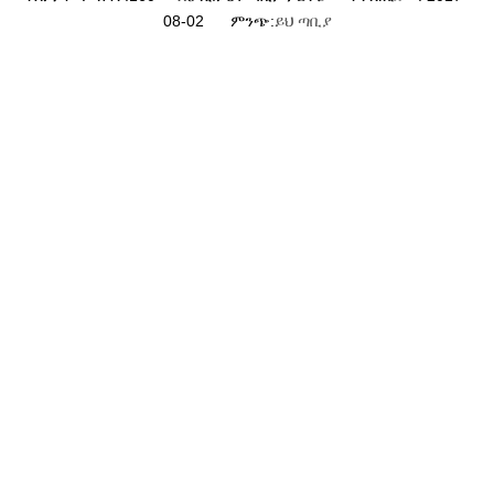
08-02 ምንጭ:
ይህ ጣቢያ