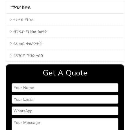
ማሳያ ክፍል
የጉዳይ ማሳያ
የቪዲዮ ማዕከለ-ስዕላት
የፈጠራ ትዕይንቶች
የደንበኛ ግብረመልስ
Get A Quote