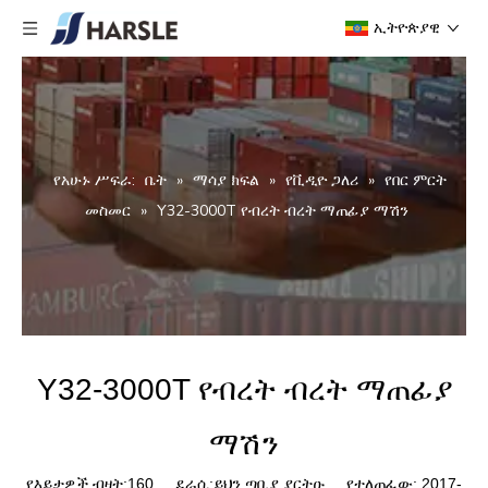
ኢትዮጵያዊ
የአሁኑ ሥፍራ:
ቤት
»
ማሳያ ክፍል
»
የቪዲዮ ጋለሪ
»
የበር ምርት
መስመር
»
Y32-3000T የብረት ብረት ማጠፊያ ማሽን
Y32-3000T የብረት ብረት ማጠፊያ
ማሽን
የእይታዎች ብዛት:
160
ደራሲ:ይህን ጣቢያ ያርትዑ የተለጠፈው: 2017-