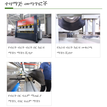
ተዛማጅ መጣጥፎች
የብረት ብረት ብረት በር ክፈፍ
የአረብ ብረት ክፈፍ መቁረጫ
ማሽን ማሽን ቪዲዮ
ማሽን ቪድዮ
የብረት በር ፍሬም ማጠፊያ
ማሽን, የበር ፍሬም ማሽን