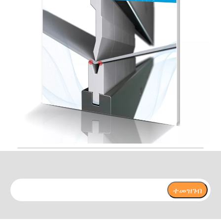
ተመዝገብ