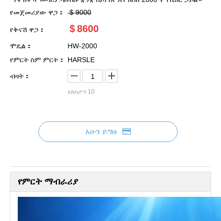
የመጀመሪያው ዋጋ：
$
9000
$
8600
የቅናሽ ዋጋ：
ሞዴል：
HW-2000
የምርት ስም ምርት：
HARSLE
ብዛት：
አክሲዮን
10
አሁን ይግዙ
የምርት ማብራሪያ