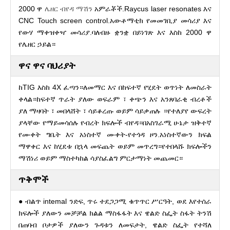
2000 ዋ
ሌዘር ብየዳ ማሽን
አምራቾች.Raycus laser resonates እና
CNC Touch screen control.አውቶማቲክ የመመገቢያ መሳሪያ እና
የውሃ ማቀዝቀዣ መሳሪያ.ባለብዙ ቋንቋ በይነገጽ እና እስከ 2000 ዋ
የሌዘር ኃይል።
ዋና ዋና ባህሪያት
ከTIG እስከ 4X ፈጣን።ለመማር እና በከፍተኛ የሂደት ወጥነት ለመስራት
ቀላል።ከፍተኛ ጥራት ያለው ወፍራም ፣ ቀጭን እና አንጸባራቂ ብረቶች
ያለ ማዛባት ፣ መበላሸት ፣ ሳይቆረጡ ወይም ሳይቃጠሉ ።የተለያየ ውፍረት
ያላቸው የማይመሳሰሉ የብረት ክፍሎች ብየዳ።በአስገራሚ ሁኔታ ዝቅተኛ
የሙቀት ግቤት እና አነስተኛ ሙቀት-የተጎዳ ዞን.አነስተኛውን ክፍል
ማዋቀር እና ከሂደቱ በኋላ መፍጨት ወይም መጥረግ።የተበላሹ ክፍሎችን
ማሽነሪ ወይም ማስተካከል ሳያስፈልግ ምርታማነት መጨመር።
ጥቅሞች
● ብልጥ intemal ንድፍ, ጥሩ ተደጋጋሚ ቁጥጥር ሥርዓት, ወደ እየተሰራ
ክፍሎች ያለውን መቻቻል ክልል ማስፋፋት እና ዌልድ ስፌት ስፋት ትንሽ
በጠባብ ቦታዎች ያለውን ጉዳቱን ለመፍታት, ዌልድ ስፌት የተሻለ