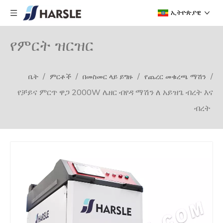
ኢትዮጵያዊ
የምርት ዝርዝር
/
/
/
/
ቤት
ምርቶች
በመስመር ላይ ይግዙ
የጨረር መቁረጫ ማሽን
የቻይና ምርጥ ዋጋ 2000W ሌዘር ብየዳ ማሽን ለ አይዝጌ ብረት እና
ብረት