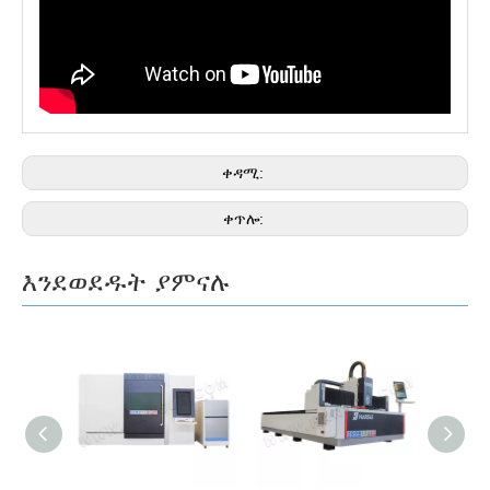
ቀዳሚ:
ቀጥሎ:
እንደወደዱት ያምናሉ