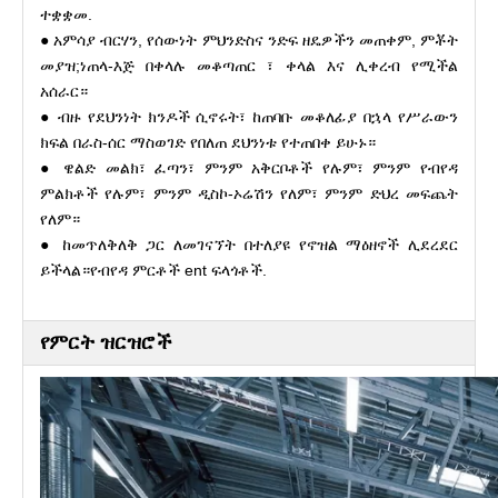
ተቋቋመ.
● አምሳያ ብርሃን, የሰውነት ምህንድስና ንድፍ ዘዴዎችን መጠቀም, ምቾት
መያዝ;ነጠላ-እጅ በቀላሉ መቆጣጠር ፣ ቀላል እና ሊቀረብ የሚችል
አሰራር።
● ብዙ የደህንነት ክንዶች ሲኖሩት፣ ከጠባቡ መቆለፊያ በኋላ የሥራውን
ክፍል በራስ-ሰር ማስወገድ የበለጠ ደህንነቱ የተጠበቀ ይሁኑ።
● ዌልድ መልክ፣ ፈጣን፣ ምንም አቅርቦቶች የሉም፣ ምንም የብየዳ
ምልክቶች የሉም፣ ምንም ዲስኮ-ኦሬሽን የለም፣ ምንም ድህረ መፍጨት
የለም።
● ከመጥለቅለቅ ጋር ለመገናኘት በተለያዩ የኖዝል ማዕዘኖች ሊደረደር
ይችላል።የብየዳ ምርቶች ent ፍላጎቶች.
የምርት ዝርዝሮች