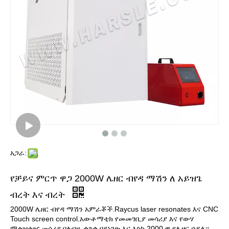
አጋራ:
የቻይና ምርጥ ዋጋ 2000W ሌዘር ብየዳ ማሽን ለ አይዝጌ
ብረት እና ብረት
2000W ሌዘር ብየዳ ማሽን አምራቾች.Raycus laser resonates እና CNC
Touch screen control.አውቶማቲክ የመመገቢያ መሳሪያ እና የውሃ
ማቀዝቀዣ መሳሪያ.ባለብዙ ቋንቋ በይነገጽ እና እስከ 2000 ዋ የሌዘር ኃይል።