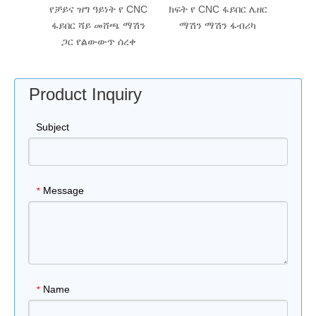
 ዓይነት
የቻይና ዝግ ዓይነት የ CNC
ክፍት የ CNC ፋይበር ሌዘር
HW-
ሌዘር
ፋይበር ሻይ መሸጫ ማሽን
ማሽን ማሽን ፋብሪካ
ማሽን 
ሽን
ጋር የልውውጥ ሰረቀ
Product Inquiry
Subject
Message
*
Name
*