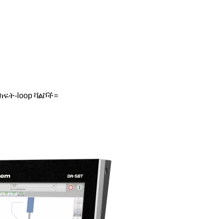
ክፍት-loop ቫልቮች።