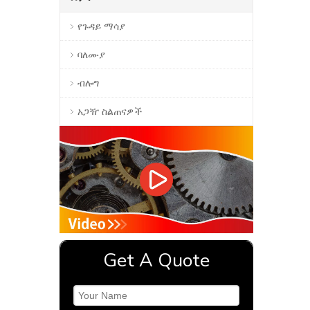
የጉዳይ ማሳያ
ባለሙያ
ብሎግ
አጋዥ ስልጠናዎች
Get A Quote