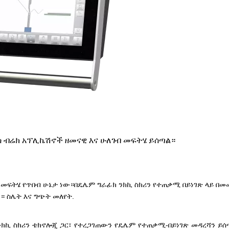
ስ ብሬክ አፕሊኬሽኖች ዘመናዊ እና ሁለገብ መፍትሄ ይሰጣል።
 መፍትሄ የጥበብ ሁኔታ ነው።በዴሌም ግራፊክ ንክኪ ስክሪን የተጠቃሚ በይነገጽ ላይ በመ
ሮ።
ስሌት እና ግጭት መለየት.
 ንክኪ ስክሪን ቴክኖሎጂ ጋር፣ የተረጋገጠውን የዴሌም የተጠቃሚ-በይነገጽ መዳረሻን ይሰ