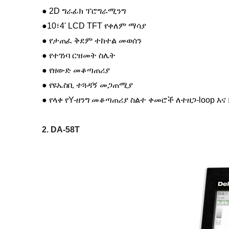
● 2D ግራፊክ ፕሮግራሚንግ
●
10፣4' LCD TFT የቀለም ማሳያ
●
የታጠፈ ቅደም ተከተል መወሰን
●
የተገነባ ርዝመት ስሌት
●
የዘውድ መቆጣጠሪያ
●
የዩኤስቢ ተጓዳኝ መጋጠሚያ
●
የላቀ የY-ዘንግ መቆጣጠሪያ ስልተ ቀመሮች ለተዘጋ-loop እና 
2. DA-58T