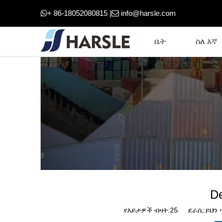
+ 86-18052080815 |
info@harsle.com


ቤት
ስለ እኛ
D
የእይታዎች ብዛት:
25
ደራሲ:ይህን ጣ