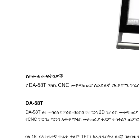
የታመቁ መፍትሄዎች
የ DA-58T ንክኪ CNC መቆጣጠሪያ ለኃይለኛ የኢኮኖሚ ፕሬ
DA-58T
DA-58T ለተመሳሰለ የፕሬስ ብሬክስ የተሟላ 2D ግራፊክ መቆጣጠሪያ
የCNC ፕሮግራሚንግ አውቶማቲክ መታጠፊያ ቅደም ተከተልን ጨም
ባለ 15' ባለ ከፍተኛ ጥራት ቀለም TFT፣ ከኢንዱስትሪ ደረጃ ባለብዙ