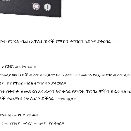
ይነት የፕሬስ ብሬክ አፕሊኬሽኖች የማሽን ተግባርን ሳይጎዳ ያቀርባል።
 የ CNC መፍትሄ ነው።
ቆጣጠሪያ በካቢኔዎች ውስጥ እንዲሁም በአማራጭ የተንጠለጠለ የእጅ መያዣ ውስጥ ሊጣ
ንም ዋና የፕሬስ ብሬክ ተግባራትን ያቀርባል።
ውስጥ በቀጥታ ለመድረስ እና ፈጣን እና ቀላል የምርት ፕሮግራሞችን ይፈቅዳል።
ዎች ተጨማሪ ገጽ ሊሆን ይችላል።
ተመርጧል።
በቦርዱ ላይ መደበኛ ናቸው።
ና የመጠባበቂያ መሳሪያ መጠቀም ያስችላል።