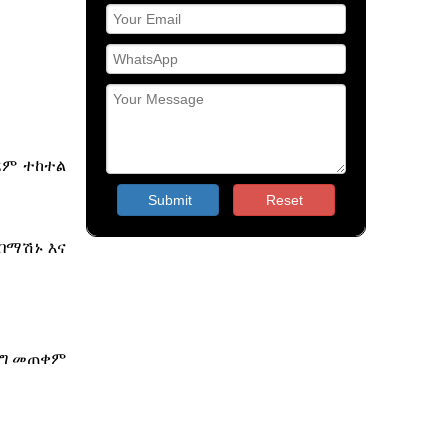
ደም ተከተል
Submit
Reset
በማሽኑ እና
ዘንግ መጠቀም