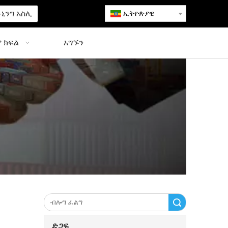
ኒንግ አስሊ
ኢትዮጵያዊ
 ክፍል
አግኙን
ፈልግ
ድጋፍ