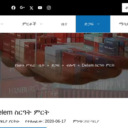
ቶ
ምርቶች
ዜና
ድጋፍ
ማሳያ
የአሁኑ ሥፍራ:
ቤት
»
ድጋፍ
»
ብሎግ
»
Delem ስርዓት ምርት
elem ስርዓት ምርት
ቢያ ያርትዑ የተለጠፈው: 2020-06-17 ምንጭ:
ይህ ጣቢያ