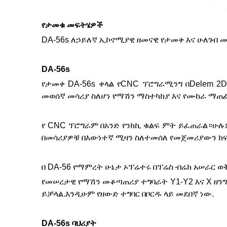
የታመቁ መፍትሄዎች
DA-56s ለኃይለኛ ኢኮኖሚያዊ ዘመናዊ የታመቀ እና ሁለገብ 
DA-56s
የታመቀ DA-56s ቀላል የCNC ፕሮግራሚንግ በDelem 2
መወሰኛ መሳሪያ ስለሆነ የማሽን ማስተካከያ እና የሙከራ ማጠ
የ CNC ፕሮግራም በአንድ የንክኪ ቁልፍ ምት ይፈጠራል።ሁሉ
በመሳሪያዎቹ በእውነተኛ ሚዛን ስለተመሰለ የመጀመሪያውን ክፍ
በ DA-56 የማምረት ሁኔታ ኦፕሬተሩ በፕሬስ ብሬክ አሠራር 
የመሠረታዊ የማሽን መቆጣጠሪያ ተግባራት Y1-Y2 እና X ዘንግ
ይቻላል.እንዲሁም የዘውድ ተግባር በቦርዱ ላይ መደበኛ ነው.
DA-56s ባህሪያት