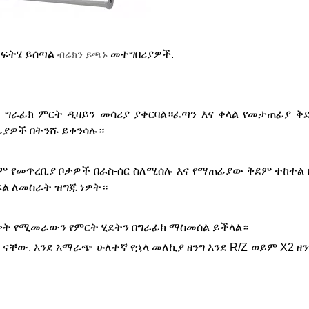
መፍትሄ ይሰጣል
መተግበሪያዎች.
ብሬክን ይጫኑ
D ግራፊክ ምርት ዲዛይን መሳሪያ ያቀርባል።ፈጣን እና ቀላል የመታጠፊያ ቅ
ፊያዎች በትንሹ ይቀንሳሉ።
ም የመጥረቢያ ቦታዎች በራስ-ሰር ስለሚሰሉ እና የማጠፊያው ቅደም ተከተል 
ል ለመስራት ዝግጁ ነዎት።
ወቅት የሚመራውን የምርት ሂደትን በግራፊክ ማስመሰል ይችላል።
 ናቸው, እንደ አማራጭ ሁለተኛ የኋላ መለኪያ ዘንግ እንደ R/Z ወይም X2 