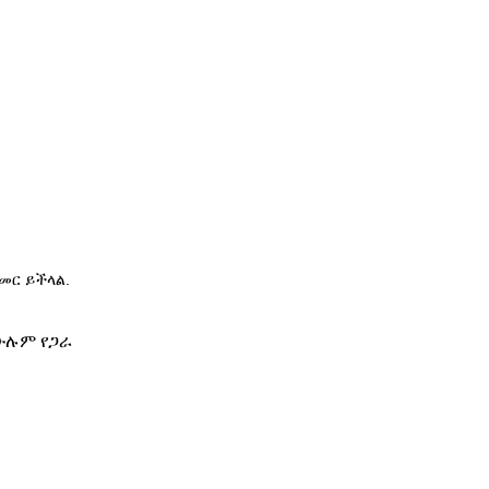
መር ይችላል.
ሁሉም የጋራ