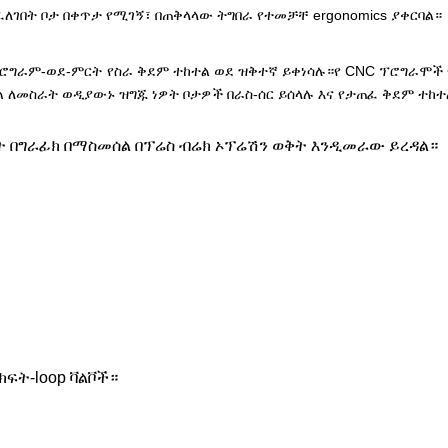
ፈለገበት ቦታ በቀጥታ የሚገኝ፣ በጠቅላላው ትግበራ የተመቻቸ ergonomics ያቀርባል።
ፕሮግራም-ወደ-ምርት የስራ ቅደም ተከተል ወደ ዝቅተኛ ይቀነሳሉ።የ CNC ፕሮግራሞ
ል ለመስራት ወዲያውኑ ዝግጁ ነዎት
ቦታዎች በራስ-ሰር ይሰላሉ እና የታጠፈ ቅደም ተከተ
ት በግራፊክ በማስመሰል በፕሬስ ብሬክ ኦፕሬሽን ወቅት እንዲመራው ይረዳል።
ክፍት-loop ቫልቮች።