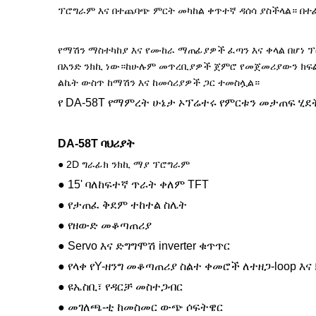
ፕሮግራም እና በተጨባጭ ምርት መካከል ቀጥተኛ ዳሰሳ ያስችላል።
በተ
የማሽን ማስተካከያ እና የሙከራ ማጠፊያዎች ፈጣን እና ቀላል በሆነ 
በአንድ ንክኪ ነው።ከሁሉም መጥረቢያዎች ጀምሮ የመጀመሪያውን ክፍ
ልኬት ውስጥ ከማሽን እና ከመሳሪያዎች ጋር ተመስሏል።
የ DA-58T የማምረት ሁኔታ ኦፕሬተሩ የምርቱን መታጠፍ ሂደ
DA-58T ባህሪያት
●
2D ግራፊክ ንክኪ ማያ ፕሮግራም
●
15' ባለከፍተኛ ጥራት ቀለም TFT
●
የታጠፈ ቅደም ተከተል ስሌት
●
የዘውድ መቆጣጠሪያ
●
Servo እና ድግግሞሽ inverter ቁጥጥር
●
የላቀ የY-ዘንግ መቆጣጠሪያ ስልተ ቀመሮች ለተዘጋ-loop እና 
●
ዩኤስቢ፣ የዳርቻ መስተጋብር
●
መገለጫ-ቲ ከመስመር ውጭ ሶፍትዌር