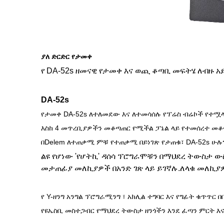
ያለ ድርድር የታመቀ
የ DA-52s ዘመናዊ የታመቀ እና ወጪ ቆጣቢ መፍትሄ ለብዙ አ
DA-52s
የታመቀ DA-52s ለተለመደው እና ለተመሳሰሉ የፕሬስ ብሬኮች የተሟላ
እስከ 4 መጥረቢያዎችን መቆጣጠር የሚችል ፓኔል ላይ የተመሰረተ መ
በDelem ለተጠቃሚ ምቹ የተጠቃሚ በይነገጽ የታጠቁ፣ DA-52s ሁሉ
ልዩ የሆነው 'የሆትኪ' ዳሰሳ ፕሮግራሞቹን በማህደረ ትውስታ 
መታጠፊያ መለኪያዎች በአንድ ገጽ ላይ ይገኛሉ.ለላቁ መለኪያ
የ Y-ዘንግ አንግል ፕሮግራሚንግ ፣ አክሊል ተግባር እና የግፊት ቁጥጥር 
የዩኤስቢ መስተጋብር የማህደረ ትውስታ ዘንጎችን እንደ ፈጣን ምርት እ