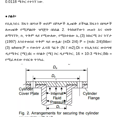
0.0118 ሜትር የተገኘ ነው.
●
ቦልት፡
የሲሊንደሩ ሽፋን በቦንቶች ወይም በሾላዎች ሊጠበቅ ይችላል.ሽፋኑን በቦላዎች
ለመጠበቅ የሚቻልበት ዝግጅት በስእል 2. ትክክለኛውን መጠን እና ብዛት
ለማግኘት, n, ጥቅም ላይ የሚውለው, የሚከተለው ኢ.(3) ከኩርሚ እና ጉፕታ
(1997) እንደተወሰደ ጥቅም ላይ ውሏል፡ (πDi 2/4) P = (πdc 2/4)δtbn፣
(3) where;P = የውስጥ ፈሳሽ ግፊት (N / m2);Di = የሲሊንደር ውስጣዊ
ዲያሜትር (ሜ);dc = የቦልት (ሜ) ኮር ዲያሜትር, 16 × 10-3 ሜትር;δtb =
የሚፈቀደው የብርቱ ጥንካሬ.