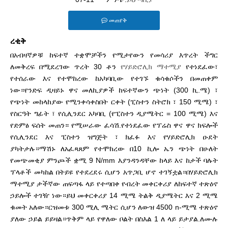
መጠየቅ
ረቂቅ
በአብዛኛዎቹ ከፍተኛ ተቋሞቻችን የሚታየውን የመሳሪያ እጥረት ችግር
ለመቅረፍ በሚደረገው ጥረት 30 ቶን
የሃይድሮሊክ ማተሚያ
የተነደፈው፣
የተሰራው እና የተሞከረው ከአካባቢው የተገኙ ቁሳቁሶችን በመጠቀም
ነው።የንድፍ ዲዛይኑ ዋና መለኪያዎች ከፍተኛውን ጭነት (300 ኪ.ሜ) ፣
የጭነት መከላከያው የሚንቀሳቀስበት ርቀት (ፒስተን ስትሮክ ፣ 150 ሚሜ) ፣
የስርዓት ግፊት ፣ የሲሊንደር አካባቢ (የፒስተን ዲያሜትር = 100 ሚሜ) እና
የድምፅ ፍሰት መጠን። የሚሠራው ፈሳሽ.የተነደፈው የፕሬስ ዋና ዋና ክፍሎች
የሲሊንደር እና ፒስተን ዝግጅት ፣ ክፈፉ እና የሃይድሮሊክ ዑደት
ያካትታሉ።ማሽኑ ለአፈጻጸም የተሞከረው በ10 ኪሎ ኤን ጭነት በሁለት
የመጭመቂያ ምንጮች ቋሚ 9 N/mm እያንዳንዳቸው ከላይ እና ከታች ባሉት
ፕላቶች መካከል በትይዩ የተደረደሩ ሲሆን አጥጋቢ ሆኖ ተገኝቷል።በሃይድሮሊክ
ማተሚያ ታችኛው ጠፍጣፋ ላይ የተጣበቀ የብረት መቀርቀሪያ ለከፍተኛ ተጽዕኖ
ኃይሎች ተገዥ ነው።ይህ መቀርቀሪያ 14 ሚሜ ትልቅ ዲያሜትር እና 2 ሚሜ
ቁመት አለው።ርዝመቱ 300 ሚሊ ሜትር ሲሆን ለውዝ 4500 n-ሚሜ ተጽዕኖ
ያለው ኃይል ይይዛል።ጥቅም ላይ የዋለው ቦልት በስእል 1 ለ ላይ ይታያል.ለሙሉ