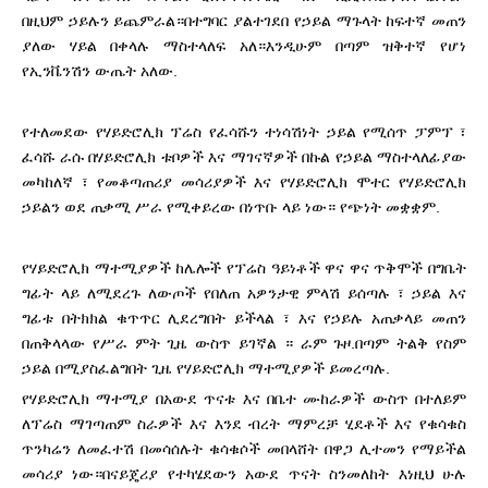
በዚህም ኃይሉን ይጨምራል።በተግባር ያልተገደበ የኃይል ማጉላት ከፍተኛ መጠን
ያለው ሃይል በቀላሉ ማስተላለፍ አለ።እንዲሁም በጣም ዝቅተኛ የሆነ
የኢንቬንሽን ውጤት አለው.
የተለመደው የሃይድሮሊክ ፕሬስ የፈሳሹን ተነሳሽነት ኃይል የሚሰጥ ፓምፕ ፣
ፈሳሹ ራሱ በሃይድሮሊክ ቱቦዎች እና ማገናኛዎች በኩል የኃይል ማስተላለፊያው
መካከለኛ ፣ የመቆጣጠሪያ መሳሪያዎች እና የሃይድሮሊክ ሞተር የሃይድሮሊክ
ኃይልን ወደ ጠቃሚ ሥራ የሚቀይረው በነጥቡ ላይ ነው። የጭነት መቋቋም.
የሃይድሮሊክ ማተሚያዎች ከሌሎች የፕሬስ ዓይነቶች ዋና ዋና ጥቅሞች በግቤት
ግፊት ላይ ለሚደረጉ ለውጦች የበለጠ አዎንታዊ ምላሽ ይሰጣሉ ፣ ኃይል እና
ግፊቱ በትክክል ቁጥጥር ሊደረግበት ይችላል ፣ እና የኃይሉ አጠቃላይ መጠን
በጠቅላላው የሥራ ምት ጊዜ ውስጥ ይገኛል ። ራም ጉዞ.በጣም ትልቅ የስም
ኃይል በሚያስፈልግበት ጊዜ የሃይድሮሊክ ማተሚያዎች ይመረጣሉ.
የሃይድሮሊክ ማተሚያ በአውደ ጥናቱ እና በቤተ ሙከራዎች ውስጥ በተለይም
ለፕሬስ ማገጣጠም ስራዎች እና እንደ ብረት ማምረቻ ሂደቶች እና የቁሳቁስ
ጥንካሬን ለመፈተሽ በመሳሰሉት ቁሳቁሶች መበላሸት በዋጋ ሊተመን የማይችል
መሳሪያ ነው።በናይጄሪያ የተካሄደውን አውደ ጥናት ስንመለከት እነዚህ ሁሉ