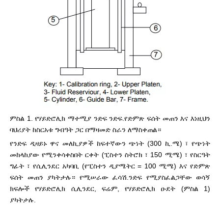
ምስል 1. የሃይድሮሊክ ማተሚያ ንድፍ ንድፍ.የድምጽ ፍሰት መጠን እና እነዚህን
ባህሪያት ከስርአቱ ግብዓት ጋር በማዛመድ ስራን ለማስቀጠል።
የንድፍ ዲዛይኑ ዋና መለኪያዎች ከፍተኛውን ጭነት (300 ኪ.ሜ) ፣ የጭነት
መከላከያው የሚንቀሳቀስበት ርቀት (ፒስተን ስትሮክ ፣ 150 ሚሜ) ፣ የስርዓት
ግፊት ፣ የሲሊንደር አካባቢ (የፒስተን ዲያሜትር = 100 ሚሜ) እና የድምጽ
ፍሰት መጠን ያካትታሉ። የሚሠራው ፈሳሽ.ንድፍ የሚያስፈልጋቸው ወሳኝ
ክፍሎች የሃይድሮሊክ ሲሊንደር, ፍሬም, የሃይድሮሊክ ዑደት (ምስል 1)
ያካትታሉ.