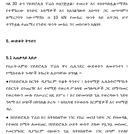
ባለ 30 ቶን ሃይድሮሊክ ፕሬስ ተዘጋጅቷል፣ ተመረተ እና ተስተካክሏል።ማሽኑ
የተሞከረው ከንድፍ አላማዎች እና ከአገልግሎት አሰጣጥ ጋር መጣጣምን
ለማረጋገጥ ነው።ማሽኑ በ 10 kN የሙከራ ጭነት ላይ አጥጋቢ ሆኖ
ተገኝቷል.ተጨማሪ
የንድፍ ጭነት ሙከራ ገና መከናወን አለበት.
5. ውድቀት ትንተና
5.1 አጠቃላይ እይታ
የአራት-አምድ ሃይድሮሊክ ፕሬስ ዋና ሲሊንደር ውድቀትን ለመተንተን ፣
የሚከተሉት ጉዳዮች ትኩረት ሊሰጣቸው ይገባል ።
●የሃይድሮሊክ ስርዓት ዲያግራም ጥልቅ ትንተና ፣ ከተዛማጅ ኤሌክትሮማግኔት
የድርጊት ሰንጠረዥ እና ተዛማጅ የወረዳ ሥዕላዊ መግለጫዎች ጋር በማጣመር
የወረዳውን ሙሉ የአሠራር ዘዴ ይሥሩ ፣ እና በተመሳሳይ ጊዜ የወረዳውን ንድፍ
ዓላማ እና ሀሳቦች በትክክል ይረዱ ፣ ቴክኒካዊ የተወሰዱ እርምጃዎች እና ተዛማጅ
ዳራ.
● ከሃይድሮሊክ ፕሬስ እና ከትክክለኛው ነገር የስራ መርህ ንድፍ ጋር ይዛመዳል,
የተወሰነ ስሜት ለመፍጠር, በሃይድሮሊክ ዑደት ውስጥ ያለው የቧንቧ መስመር,
የመርሃግብር ዲያግራም ብዙውን ጊዜ ከትክክለኛው ነገር በጣም የተለየ