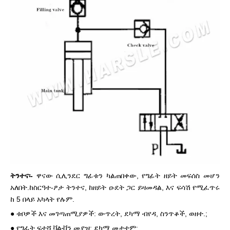
ትንተና፡-
ዋናው ሲሊንደር ግፊቱን ካልጠበቀው, የግፊት ዘይት መፍሰስ መሆን
አለበት.ከስርዓተ-ፆታ ትንተና, ከዘይት ዑደት ጋር ይዛመዳል, እና ፍሳሽ የሚፈጥሩ
ከ 5 በላይ አካላት የሉም.
● ቱቦዎች እና መገጣጠሚያዎች: ውጥረት, ደካማ ብየዳ, ስንጥቆች, ወዘተ.;
● የግፊት ፍተሻ ቫልቭን መያዝ: ደካማ መታተም;