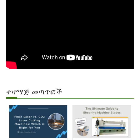
ተዛማጅ መጣጥፎች