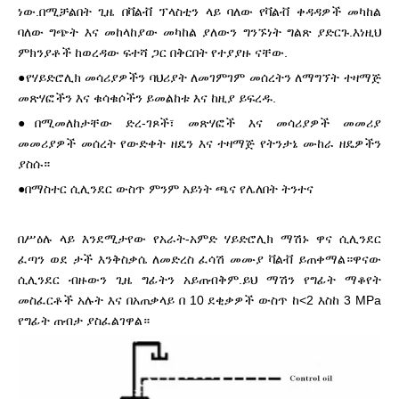
ነው.በሚቻልበት ጊዜ በቫልቭ ፕላስቲን ላይ ባለው የቫልቭ ቀዳዳዎች መካከል
ባለው ግጭት እና መከላከያው መካከል ያለውን ግንኙነት ግልጽ ያድርጉ.እነዚህ
ምክንያቶች ከወረዳው ፍተሻ ጋር በቅርበት የተያያዙ ናቸው.
●የሃይድሮሊክ መሳሪያዎችን ባህሪያት ለመገምገም መሰረትን ለማግኘት ተዛማጅ
መጽሃፎችን እና ቁሳቁሶችን ይመልከቱ እና ከዚያ ይፍረዱ.
●በሚመለከታቸው ድረ-ገጾች፣ መጽሃፎች እና መሳሪያዎች መመሪያ
መመሪያዎች መሰረት የውድቀት ዘዴን እና ተዛማጅ የትንታኔ ሙከራ ዘዴዎችን
ያስሱ።
●በማስተር ሲሊንደር ውስጥ ምንም አይነት ጫና የሌለበት ትንተና
በሥዕሉ ላይ እንደሚታየው የአራት-አምድ ሃይድሮሊክ ማሽኑ ዋና ሲሊንደር
ፈጣን ወደ ታች እንቅስቃሴ ለመድረስ ፈሳሽ መሙያ ቫልቭ ይጠቀማል።ዋናው
ሲሊንደር ብዙውን ጊዜ ግፊትን አይጠብቅም.ይህ ማሽን የግፊት ማቆየት
መስፈርቶች አሉት እና በአጠቃላይ በ 10 ደቂቃዎች ውስጥ ከ<2 እስከ 3 MPa
የግፊት ጠብታ ያስፈልገዋል።