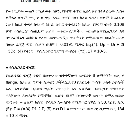
የመዝጊያው መጠን የሚታወቅ ከሆነ, የቦኖቹ ቁጥር ሊሰላ እና በተቃራኒው ሊሰላ
ይችላል.ሆኖም ግን, የ n ዋጋ እንደ ተገኘ ከሆነ.ከላይ ጎዶሎ ወይም ክፍልፋይ
ነው፣ ከዚያ ቀጣዩ ከፍተኛ እኩል ቁጥር ተቀባይነት አለው።የቦኖቹ ብዛት 3.108
ሆኖ ተሰልቷል፣ ስለዚህም አራት መቀርቀሪያዎች ተመርጠዋል።በሲሊንደሩ እና
በጫፍ-ሽፋን መካከል ያለው መገጣጠሚያ ጥብቅነት የሚወሰነው በቦልት ዙሪያ
ባለው ሬንጅ ዲፒ, ሲሆን ይህም ከ 0.0191 ሜትር Eq.(4): Dp = Di + 2t
+3Dc, (4) የት: t = የሲሊንደር ግድግዳ ውፍረት (ሜ), 17 × 10-3.
●
የሲሊንደር ፍላጅ;
የሲሊንደር ፍላጅ ንድፍ በመሠረቱ ዝቅተኛውን ውፍረት tf ለማግኘት ነው, የ
flange, ከታጠፈ ግምት ሊወሰን ይችላል.እዚህ በድርጊት ውስጥ ሁለት ኃይሎች
አሉ, አንደኛው በፈሳሽ ግፊት ምክንያት እና ሌላኛው በመዝጋት ምክንያት
ፍላጀውን ለመለየት የሚሞክር ሲሆን ይህም በብሎኖች ውስጥ በሚፈጠረው
ጭንቀት መቋቋም አለበት.ፍላጁን ለመለየት የሚሞክር ሃይል ከ 58.72 ኪ.ኤን.
(5): F = (π/4) D1 2 P, (5) የት፡ D1 = የማኅተም ውጫዊ ዲያሜትር, 134
× 10-3 ሜትር.