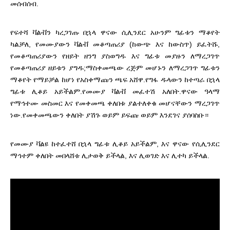
መሰብሰብ.
የፍተሻ ቫልቭን ካረጋገጡ በኋላ ዋናው ሲሊንደር አሁንም ግፊቱን ማቆየት
ካልቻለ, የመሙያውን ቫልቭ መቆጣጠሪያ (ከውጭ እና ከውስጥ) ይፈትሹ,
የመቆጣጠሪያውን የዘይት ዘንግ ያስወግዱ እና ግፊቱ መያዙን ለማረጋገጥ
የመቆጣጠሪያ ዘይቱን ያግዱ;ማስቀመጫው ረጅም መሆኑን ለማረጋገጥ ግፊቱን
ማቆየት የማይቻል ከሆነ የአስቀማጩን ጫፍ አሸዋ.የግፋ ዱላውን ከተጣራ በኋላ
ግፊቱ ሊቆይ አይችልም.የመሙያ ቫልቭ መፈተሽ አለበት.ዋናው ዓላማ
የማኅተሙ መስመር እና የመቀመጫ ቀለበቱ ያልተለቀቁ መሆናቸውን ማረጋገጥ
ነው.የመቀመጫውን ቀለበት ያሽጉ ወይም ይፍጩ ወይም እንደገና ያሰባስቡ።
የመሙያ ቫልዩ ከተፈተሸ በኋላ ግፊቱ ሊቆይ አይችልም, እና ዋናው የሲሊንደር
ማኅተም ቀለበት መበላሸቱ ሊታወቅ ይችላል, እና ሊወገድ እና ሊተካ ይችላል.