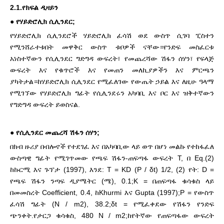
2.1.የክፍል ዲዛይን
●
የሃይድሮሊክ ሲሊንደር;
የሃይድሮሊክ ሲሊንደሮች ሃይድሮሊክ ፈሳሽ ወደ ውስጥ ሲገባ ፒስተን
የሚንሸራተቱበት መዋቅር ውስጥ ቱቦዎች ናቸው።የንድፍ መስፈርቱ
አነስተኛውን የሲሊንደር ግድግዳ ውፍረት፣ የመጨረሻው ሽፋን ሰሃን፣ የፍላጅ
ውፍረት እና የቁጥሮች እና የመጠን መለኪያዎችን እና ምርጫን
ያካትታል።ከሃይድሮሊክ ሲሊንደር የሚፈለገው የውጤት ኃይል እና ለዚሁ ዓላማ
የሚገኘው የሃይድሮሊክ ግፊት የሲሊንደሩን አካባቢ እና ቦር እና ዝቅተኛውን
የግድግዳ ውፍረት ይወስናል.
●
የሲሊንደር መጨረሻ ሽፋን ሰሃን;
በክብ ዙሪያ በብሎኖች የተደገፈ እና በአካባቢው ላይ ወጥ በሆነ መልኩ የተከፋፈለ
ውስጣዊ ግፊት የሚገጥመው የጫፍ ሽፋን-ጠፍጣፋ ውፍረት T, በ Eq.(2)
ከኩርሚ እና ጉፕታ (1997), እንደ: T = KD (P / δt) 1/2, (2) የት: D =
የጫፍ ሽፋን ንጣፍ ዲያሜትር (ሜ), 0.1;K = በጠፍጣፋ ቁሳቁስ ላይ
በመመስረት Coefficient, 0.4, ከKhurmi እና Gupta (1997);P = የውስጥ
ፈሳሽ ግፊት (N / m2), 38.2;δt = የሚፈቀደው የሽፋን የንድፍ
ጭንቀት.የታርጋ ቁሳቁስ, 480 N / m2;ከየትኛው የጠፍጣፋው ውፍረት