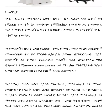
1 መግቢያ
ባለፉት አመታት የምህንድስና እድገት ከጥቂት ኪሎ ግራም እስከ ሺዎች ቶን
የሚደርስ የመግፋት እና የመጎተት፣ የማሽከርከር፣ የመግፋት እና የመቆጣጠር
ዘዴን ለማግኘት የሚያስችል ጥናት ነው።ይህንን ለማሳካት ማተሚያዎች በስፋት
ጥቅም ላይ ይውላሉ.
ማተሚያዎች፣ በላንጅ እንደተገለጸው፣ የግፊት ማስፈጸሚያ ማሽን መሳሪያዎች
ናቸው።በሶስት ዋና ዋና ምድቦች ሊከፋፈሉ ይችላሉ፡ በሃይድሮስታቲክ ግፊት
መርሆዎች ላይ የሚሰሩ የሃይድሪሊክ ፕሬሶች፣ ሃይል ለማስተላለፍ ሃይል
ዊንጮችን የሚጠቀሙ screw presss እና ሜካኒካል ማተሚያዎች ሃይልን
ለማስተላለፍ ኪነማቲክ የንጥረ ነገሮች ትስስር ይጠቀማሉ።
በሃይድሮሊክ ፕሬስ ውስጥ የኃይል ማመንጨት, ማስተላለፊያ እና ማጉላት
የሚከናወኑት በግፊት ውስጥ ፈሳሽ በመጠቀም ነው.የፈሳሽ ስርዓቱ የጠንካራ
ባህሪያትን ያሳያል እና በጣም አወንታዊ እና ግትር የኃይል ማስተላለፊያ እና
ማጉላትን ያቀርባል.በቀላል አፕሊኬሽን ውስጥ፣ አንድ ትንሽ ፒስተን በከፍተኛ
ግፊት ውስጥ ፈሳሽ ወደ ትልቅ ፒስተን አካባቢ ወዳለው ሲሊንደር ያስተላልፋል፣