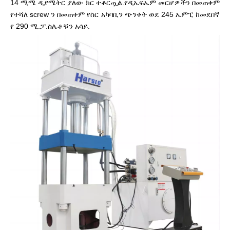
14 ሚሜ ዲያሜትር ያለው ክር ተቆርጧል.የዲኤፍኤም መርሆዎችን በመጠቀም
የተሻለ screw ን በመጠቀም የስር አካባቢን ጭንቀት ወደ 245 ኤምፒ ከመደበኛ
የ 290 ሚ.ፓ.ስሌቶቹን አሳይ.