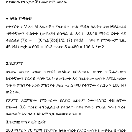
የተወሰዱትን ሂደቶች በመጠቀም ይሰላሉ.
●
ክፍል ሞዱሉስ፡
የተገኙት የ V እና M እሴቶች የፕላቶቹን ክፍል ሞጁል ስሌትን ያመቻቻል።ይህ
ዝቅተኛውን ጥልቀት (ውፍረት) ይሰጣል d, እና ከ 0.048 ሜትር ርቀት ላይ
ተሰልቷል.(7): መ = [(6ሚ)/(δb)]1/2, (7) የት;M = ከፍተኛ
የማጣመም ጊዜ,
45 kN / m;b = 600 × 10-3 ሜትር;δ = 480 × 106 N / m2.
2.3.ፓምፕ
በንድፍ ውስጥ ያለው የመነሻ መለኪያ በሲሊንደሩ ውስጥ የሚፈለገውን
ከፍተኛውን የፈሳሽ ፍሰት ግፊት ለመገመት እና በሲስተሙ ውስጥ ለሚፈጠረው
ግጭት ምክንያት አንድ ምክንያት ይጨመራል።ይህ የተገኘው 47.16 × 106 N /
m2 ነው.
የፓምፕ እርምጃው የሚሠራው በሊቨር ሲስተም ነው።የሊቨር ትክክለኛው
ርዝመት 0.8 ሜትር ተገኝቷል.ይህ የተሰላው ከፍተኛውን የንድፈ ሃሳብ ጥረት
በመገመት እና ስለ ፉልክሩም ጊዜ በመውሰድ ነው።
3.ዝርዝር የማምረት ሂደት
200 ሚሜ × 70 ሚሜ የዩ-ቻናል ክፍል ብረት በአገር ውስጥ ከመዋቅራዊ ብረት