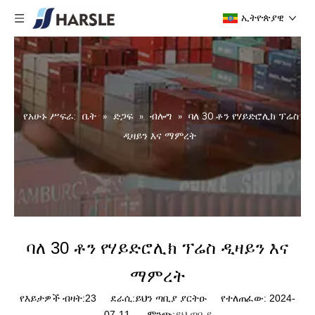
ኢትዮጵያዊ
የአሁኑ ሥፍራ:
ቤት
»
ድጋፍ
»
ብሎግ
»
ባለ 30 ቶን የሃይድሮሊክ ፕሬስ
ዲዛይን እና ማምረት
ባለ 30 ቶን የሃይድሮሊክ ፕሬስ ዲዛይን እና
ማምረት
የእይታዎች ብዛት:
23
ደራሲ:ይህን ጣቢያ ያርትዑ የተለጠፈው: 2024-
07-11 ምንጭ:
ይህ ጣቢያ