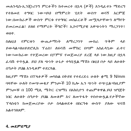
መሐንዲስ-ኢንጂነሪንግ ምርቶችን ከተመረተ በኋላ (ዎች) እንዲፈተኑ ማድረግ
የተለመደ ተግባር ነው።ይህ በማምረት ሂደት ውስጥ ወሳኝ እርምጃ
ነው.በሙከራዎች ውስጥ ምርቱ የተግባር መስፈርቶች መሟላታቸውን ለማየት
ይመረመራል፣ ይለዩ
የማምረት ችግሮች፣ ኢኮኖሚያዊ አዋጭነትን ማረጋገጥ፣
ወዘተ.
ስለዚህ የምርቱን ውጤታማነት ለማረጋገጥ ሙከራ ጥቅም ላይ
ይውላል።ለሀይድሮሊክ ፕሬስ፣ ለፍሳሽ መሞከር በጣም አስፈላጊው ፈተና
ነው።ሙከራው የተጀመረው በፓምፑ የመጀመሪያ ደረጃ ላይ ነው.ከዚያ በኋላ
ፈሳሹ ተጥሏል.
ይህ ያለ ጭነት ሁኔታ ተካሂዷል.ማሽኑ በዚህ ቦታ ላይ ለሁለት
ሰዓታት ያህል እንዲቆም ተደርጓል.
ከዚያም ማሽኑ በፕላቶዎች መካከል በትይዩ የተደረደሩ ሁለት ቋሚ 9 N/mm
ባላቸው ሁለት የመጭመቂያ ምንጮች 10 ኪሎ ኤን ጭነት ተጭኗል።ከዚያም
ምንጮቹ በ 100 ሚሊ ሜትር ርዝማኔ በአክሲዮን ተጨምቀዋል.ይህ ዝግጅት
ነበር
ለሁለት ሰዓታት ያህል ለመቆም እና ለመጥፋት ተስተውሏል.የታችኛው
ፕላስቲን ከመጀመሪያው ቦታ ስላልወደቀ በስርዓቱ ውስጥ ያለው ፍሳሽ
አልተገለጸም.
4. መደምደሚያ