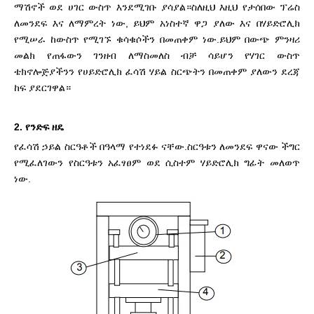
ማሽኖች ወደ ሀገር ውስጥ እንደሚገቡ ያሳያል።ስለዚህ እዚህ የታሰበው ፕሬስ
ለመንደፍ እና ለማምረት ነው, ይህም አነስተኛ ዋጋ ያለው እና በሃይድሮሊክ
የሚሠራ ከውስጥ የሚገኙ ቁሳቁሶችን በመጠቀም ነው.ይህም በውጭ ምንዛሪ
መልክ የጠፋውን ገንዘብ ለማስመለስ ብቻ ሳይሆን የሃገር ውስጥ
ቴክኖሎጅያችንን የሀይድሮሊክ ፈሳሽ ሃይል ስርጭትን በመጠቀም ያለውን ደረጃ
ከፍ ያደርገዋል።
2. የንድፍ ዘዴ
የፈሳሽ ኃይል ስርዓቶች በዓላማ የተነደፉ ናቸው.ስርዓቱን ለመንደፍ ዋናው ችግር
የሚፈለገውን የስርዓቱን አፈፃፀም ወደ ሲስተም ሃይድሮሊክ ግፊት መለወጥ
ነው.