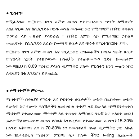
●
ፒስተን፡
የሚፈለገው የፒስተን ዘንግ አምድ መጠን የተተገበረውን ጭነት ለማቆየት
አስፈላጊው እና ከሲሊንደሩ ቦርዱ መሃል መስመር ጋር የሚጣጣም በበትር ቁሳቁስ
ጥንካሬ ላይ ተጽዕኖ ያሳድራል ፣ በበትር አምድ ላይ የሚተገበር ኃይል።
መጨናነቅ, የሲሊንደሩ እራሱ የመጫኛ ሁኔታ እና ጭነቱ የሚተገበርበት ምት.
የፒስተን ዘንግ አምድ መጠን እና የሲሊንደር ርዝመቶችን በጫፍ ግፊት ሁኔታ
የማስላት ሂደት የተከናወነው በሱሊቫን የተጠቆመውን ሂደት በመጠቀም
ነው።በዚህ ከ 0.09 ሜትር ያላነሰ ዲያሜትር ያለው የፒስተን ዘንግ መጠን ነበር
ለዲዛይን በቂ እንደሆነ ይቆጠራል.
●
የማኅተሞች ምርጫ፡-
ማኅተሞች በተለያዩ የግፊት እና የፍጥነት ሁኔታዎች ውስጥ በሲስተሙ ውስጥ
የውስጥ እና የውጭ ፍሳሽዎችን ለመከላከል ጥቅም ላይ ይውላሉ።የማይንቀሳቀስ
ማህተም የተመረጠው ማኅተም ላይ ተጽዕኖ ለማሳደር ግሩቭ እና ቀለበት መርህ
ይጠቀማል።የጉድጓድ መጠን ይሰላል
እንደዚያው የተመረጠው ኦሪንግ ከ15-30%
በአንድ አቅጣጫ እና ከ 70-80% ነፃ የመስቀለኛ ክፍል ዲያሜትር ጋር እኩል
ነው.በስታቲስቲክ ማህተም ምርጫ ላይ ያለው ችግር ኦ-ring ሊጨመቅ