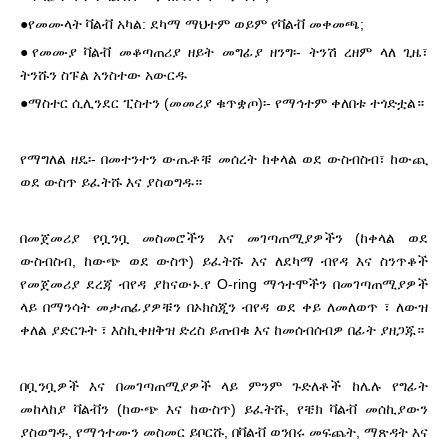
●የመሙላት ቫልቭ አካል: ደካማ ማህተም ወይም የቫልቭ መቀመጫ;
●የመሙያ ቫልቭ መቆጣጠሪያ ዘይት መግፊያ ዘንግ፡- ትንሽ ረዘም ላለ ጊዜ፣
ትንሹን ስፑል አንስተው አውርዱ
●ማስተር ሲሊንደር ፒስተን (መመሪያ ቁጥቋጦ)፡- የማኅተም ቀለበቱ ተጎድቷል።
የማግለል ዘዴ፡- በመተንተን ውጤቶቹ መሰረት ከቀላል ወደ ውስብስብ፣ ከውጪ
ወደ ውስጥ ይፈትሹ እና ያስወግዱ።
በመጀመሪያ የቧንቧ መስመሮችን እና መገጣጠሚያዎችን (ከቀላል ወደ
ውስብስብ, ከውጭ ወደ ውስጥ) ይፈትሹ እና ለደካማ ብየዳ እና ስንጥቆች
የመጀመሪያ ደረጃ ብየዳ ያከናውኑ.የ O-ring ማኅተሞችን በመገጣጠሚያዎች
ላይ በማንሳት መታጠፊያዎቹን በኦክስጂን ብየዳ ወደ ቀይ ለመለወጥ ፣ ለውዝ
ቀለል ያድርጉት ፣ እስኪቀዘቅዝ ድረስ ይጠብቁ እና ከመሰብሰብዎ በፊት ያዘጋጁ።
በቧንቧዎች እና በመገጣጠሚያዎች ላይ ምንም ጉድለቶች ከሌሉ የግፊት
መከላከያ ቫልቭን (ከውጭ እና ከውስጥ) ይፈትሹ, የቼክ ቫልቭ መሰኪያውን
ያስወግዱ, የማኅተሙን መስመር ይቦርሹ, በቫልቭ ወንበሩ መፍጨት, ማጽዳት እና