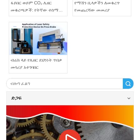
ፋይበር ወይም CO₂ ሌዘር
የማሽን ቢላዎችን ለመቁረጥ
መቁረጫዎች: የትኛው ተስማሚ
የመጨረሻው መመሪያ
ነው?
ብሬክ ላይ የሌዘር ደህንነት ጥበቃ
መሳሪያ አተገባበር
ፈልግ
ድጋፍ