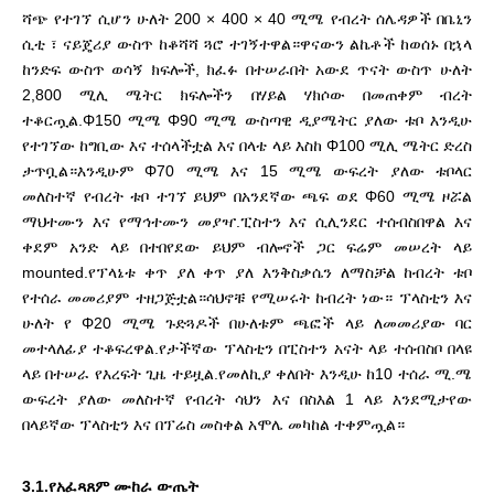
ሻጭ የተገኘ ሲሆን ሁለት 200 × 400 × 40 ሚሜ የብረት ሰሌዳዎች በቤኒን
ሲቲ ፣ ናይጄሪያ ውስጥ ከቆሻሻ ጓሮ ተገኝተዋል።ዋናውን ልኬቶች ከወሰኑ በኋላ
ከንድፍ ውስጥ ወሳኝ ክፍሎች, ክፈፉ በተሠራበት አውደ ጥናት ውስጥ ሁለት
2,800 ሚሊ ሜትር ክፍሎችን በሃይል ሃክሶው በመጠቀም ብረት
ተቆርጧል.Φ150 ሚሜ Φ90 ሚሜ ውስጣዊ ዲያሜትር ያለው ቱቦ እንዲሁ
የተገኘው ከግቢው እና
ተሰላችቷል እና በላቴ ላይ እስከ Φ100 ሚሊ ሜትር ድረስ
ታጥቧል።እንዲሁም Φ70 ሚሜ እና 15 ሚሜ ውፍረት ያለው ቱቦላር
መለስተኛ የብረት ቱቦ ተገኘ ይህም በአንደኛው ጫፍ ወደ Φ60 ሚሜ ዞሯል
ማህተሙን እና የማኅተሙን መያዣ.ፒስተን እና ሲሊንደር ተሰብስበዋል
እና
ቀደም አንድ ላይ በተበየደው ይህም ብሎኖች ጋር ፍሬም መሠረት ላይ
mounted.የፕላኔቱ ቀጥ ያለ ቀጥ ያለ እንቅስቃሴን ለማስቻል ከብረት ቱቦ
የተሰራ መመሪያም ተዘጋጅቷል።ሳህኖቹ የሚሠሩት ከብረት ነው።
ፕላስቲን እና
ሁለት የ Φ20 ሚሜ ጉድጓዶች በሁለቱም ጫፎች ላይ ለመመሪያው ባር
መተላለፊያ ተቆፍረዋል.የታችኛው ፕላስቲን በፒስተን አናት ላይ ተሰብስቦ በላዩ
ላይ በተሠራ የእረፍት ጊዜ ተይዟል.የመለኪያ ቀለበት እንዲሁ ከ10 ተሰራ
ሚ.ሜ
ውፍረት ያለው መለስተኛ የብረት ሳህን እና በስእል 1 ላይ እንደሚታየው
በላይኛው ፕላስቲን እና በፕሬስ መስቀል አሞሌ መካከል ተቀምጧል።
3.1.የአፈጻጸም ሙከራ ውጤት