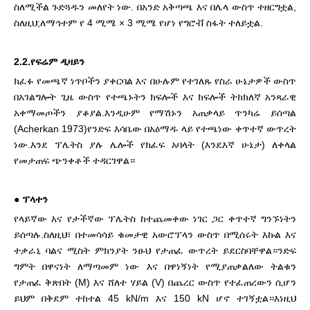
ስለሚችል ጉድጓዱን መለየት ነው.
በአንድ አቅጣጫ እና በሌላ ውስጥ ተዘርግቷል,
ስለዚህ;ለማኅተም የ 4 ሚሜ × 3 ሚሜ የሆነ የግሮቭ ስፋት ተለይቷል.
2.2.የፍሬም ዲዛይን
ክፈፉ የመጫኛ ነጥቦችን ያቀርባል እና በሁሉም የተገለጹ የስራ ሁኔታዎች ውስጥ
በአገልግሎት ጊዜ ውስጥ የተጫኑትን ክፍሎች እና ክፍሎች ትክክለኛ አንጻራዊ
አቀማመጦችን ያቆያል.እንዲሁም የማሽኑን አጠቃላይ ጥንካሬ ይሰጣል
(Acherkan
1973)የንድፍ እሳቤው በአዕማዱ ላይ የተጫነው ቀጥተኛ ውጥረት
ነው.እንደ ፕሌትስ ያሉ ሌሎች የክፈፍ አባላት (እንደእኛ ሁኔታ) ለቀላል
የመታጠፍ ጭንቀቶች ተዳርገዋል።
●
ፕላተን
የላይኛው እና የታችኛው ፕሌትስ ከተጨመቀው ነገር ጋር ቀጥተኛ ግንኙነትን
ይሰጣሉ.ስለዚህ፣ በተመሳሳይ ቁመታዊ አውሮፕላን ውስጥ በሚሰሩት እኩል እና
ተቃራኒ ባልና ሚስት ምክንያት ንፁህ የታጠፈ ውጥረት ይደርስባቸዋል።ንድፍ
ግምት በዋናነት ለማጣመም ነው እና በዋነኝነት የሚያጠቃልለው ትልቁን
የታጠፈ ቅጽበት (M) እና ሸለተ ሃይል (V) በጨረር ውስጥ የተፈጠረውን ሲሆን
ይህም በቅደም ተከተል 45 kN/m እና 150 kN ሆኖ ተገኝቷል።እነዚህ