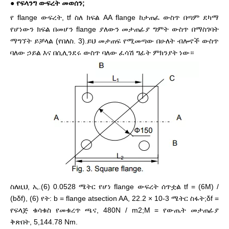
●
የፍላንግ ውፍረት መወሰን;
የ flange ውፍረት, tf ስለ ክፍል AA flange ከታጠፈ ውስጥ በጣም ደካማ
የሆነውን ክፍል በመሆን flange ያለውን መታጠፊያ ግምት ውስጥ በማስገባት
ማግኘት ይቻላል (የበለስ. 3).ይህ መታጠፍ የሚመጣው በሁለት ብሎኖች ውስጥ
ባለው ኃይል እና በሲሊንደሩ ውስጥ ባለው ፈሳሽ ግፊት ምክንያት ነው።
ስለዚህ, ኢ.(6) 0.0528 ሜትር የሆነ flange ውፍረት ሰጥቷል tf = (6M) /
(bδf), (6) የት: b = flange atsection AA, 22.2 × 10-3 ሜትር ስፋት;δf =
የፍላጅ ቁሳቁስ የመቁረጥ ጫና, 480N / m2;M = የውጤት መታጠፊያ
ቅጽበት, 5,144.78 Nm.