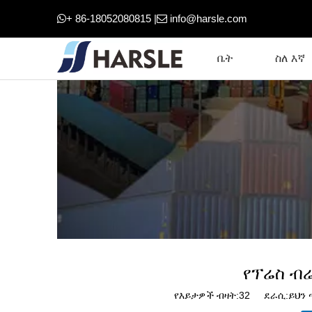
+ 86-18052080815 |
info@harsle.com


ቤት
ስለ እኛ
የፕሬስ ብ
የእይታዎች ብዛት:
32
ደራሲ:ይህን ጣ