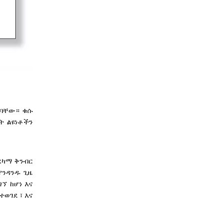
ለባቸው። ቁሱ
ት ልዩነቶችን
ደካማ ቅንብር
ያንዳንዱ ጊዜ
ኘ ከሆነ እና
ተወገደ ፣ እና