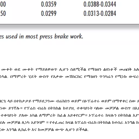
ም ሙቀት ወደ ሙቀት የማይለዋወጥ ሊሆን ስለሚችል የማዕዘን ልዩነቶች መጠበቅ አ
ነካል. በማምረት ሂደት ውስጥ የእቃው መሽከርከር የማዕዘን ጥንካሬን የሚነኩ ውፍረ
ግርጌ ላይ በተከታታይ የማይደጋገሙ ብሬክስን ወይም በኦፕሬተሩ ወይም በማዋቀር ሰው 
ነው ይገኛሉ። የፕሬስ ብሬክ በትክክል ከተያዘ, ተቀባይነት ባለው መቻቻል ውስጥ በእ
 ተቀባይነት ያለው አካል ለማምረት ከፊል አይቀየርም። ኦፕሬተሩ ክፍሉን በትክክል እያገ
ክፍሉ መቻቻል ሊነካ አይገባም ። የተፈጠረ ክፍል ከፕሬስ ብሬክ በትክክል ከተሰራ አንግል ከ
ረው አንግል ሊከፈት እና ከመቻቻል ውጭ ሊሆን ይችላል.