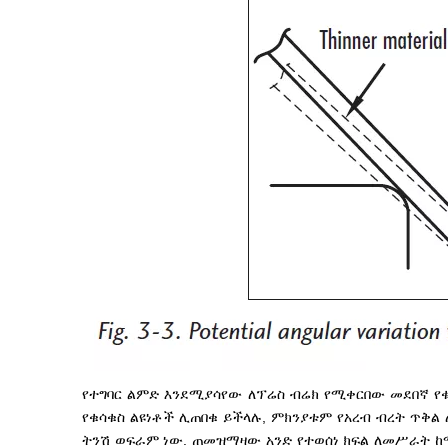
የተግባር ልምድ እንደሚያሳየው ለፕሬስ ብሬክ የሚቀርበው መደበኛ የ
የቁሳቁስ ልዩነቶች ሊጠበቁ ይችላሉ, ምክንያቱም የአረብ ብረት ጥቅል
ትንሽ ወፍራም ነው. ጠመዝማዛው አንድ የተወሰነ ክፍል ለመሥራት ከሚ