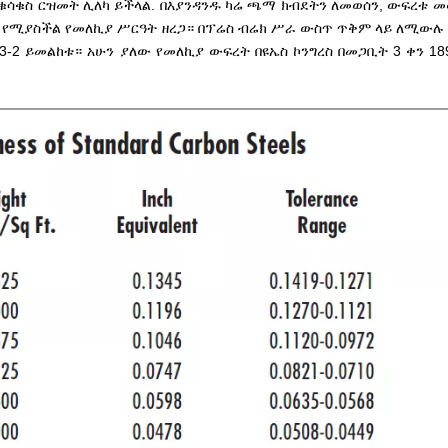
ቁሳቁስ ርዝመት ሊለካ ይችላል. በእያንዳንዱ ካሬ ጫማ ክብደትን ለመወሰን, ውፍረቱ መወ
የሚያስችል የመለኪያ ሥርዓት ዘረጋ። በፕሬስ ብሬክ ሥራ ውስጥ ጥቅም ላይ ለሚውሉ
 3-2 ይመልከቱ። አሁን ያለው የመለኪያ ውፍረት በዩኤስ ኮንግረስ በመጋቢት 3 ቀን 1