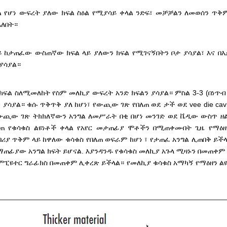
ል የሆነ ውፍረት ያለው ክፍል ስዕል የሚያሳይ ቀላል ንድፍ፣ መቻቻልን ለመወሰን ጥቅ
አለበት።
ይ ከታጠፈው ውስጠኛው ክፍል ላይ ያለውን ክፍል የሚገናኝበትን ቦታ ያሳያል፣ እና 
ያሳያል።
ክፍል ስለሚመለከት የስም መለኪያ ውፍረት አንድ ክፍልን ያሳያል። ምስል 3-3 (በነጥ
ሳያል። ቁሱ ጥቅጥቅ ያለ ከሆነ፣ የውጪው ገጽ የበለጠ ወደ ታች ወደ vee die cav
 የውጪው ገጽ ትክክለኛውን አንግል ለመሥራት በቂ በሆነ መንገድ ወደ ቬዲው ውስጥ ዘል
ወጠ የቁሳቁስ ልዩነቶች ቀላል የአየር መታጠፊያ ሞቶችን በሚጠቀሙበት ጊዜ የማዕዘ
ሪያ ጥቅም ላይ ከዋለው ቁሳቁስ የበለጠ ወፍራም ከሆነ ፣ የታጠፈ አንግል ሊጠበቅ ይችላ
ማጠፊያው አንግል ክፍት ይሆናል. እያንዳንዱ የቁሳቁስ መለኪያ አጉላ ሚዛኑን በመጠቀም 
ፒዩተር ግራፊክስ በመጠቀም ሊቀረጽ ይችላል። የመለኪያ ቁሳቁስ አማካኝ የማዕዘን ልዩነ