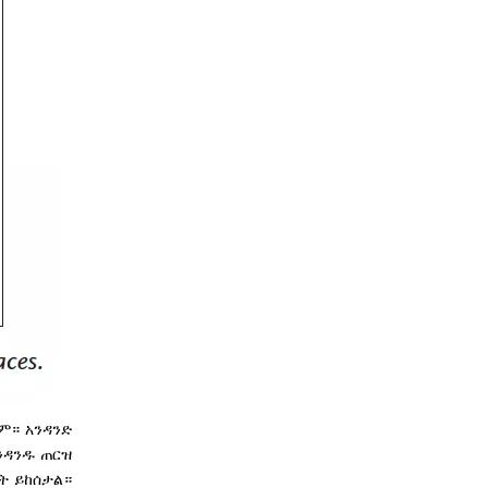
ም። አንዳንድ
ንዳንዱ ጠርዝ
ት ይከሰታል።