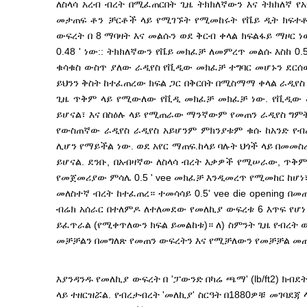
ለስላሳ አረብ ብረት በሚፈጠርበት ጊዜ ትክክለኛውን እና ትክክለኛ የ
መታጠፍ ቶን ቻርቶች ላይ የሚገኙት የሚመከሩት የቬይ ዲት ክፍተቶች
ውፍረት በ 8 ማባዛት እና መልሱን ወደ ቅርብ ቀላል ክፍልፋይ ማዞር ነው
0.48 ' ነው:: ትክክለኛውን የቬይ መክፈቻ ለመምረጥ መልሱ እስከ 
ቁሳቁስ ውስጥ ያለው ራዲየስ የቪዲው መክፈቻ ተግባር መሆኑን ደርሰው
ይህንን ቅስት ከተፈጠረው ክፍል ጋር በቅርበት በሚስማማ ቀላል ራዲየስ 
ጊዜ ጥቅም ላይ የሚውለው የቪዲ መክፈቻ መክፈቻ ነው. የቪዲው መ
ይሆናል፣ እና በስዕሉ ላይ የሚጠራው ማንኛውም የመጠን ራዲየስ ግምት
የውስጠኛው ራዲየስ ራዲየስ አይሆንም ምክንያቱም ቁሱ ከአንድ የብረ
ሊሆን የማይችል ነው. ወደ አየር ማጠፍ.ከላይ ባሉት ህጎች ላይ በመመስረት 
ይሆናል. ደንቡ, በአብዛኛው ለስላሳ ብረት እቃዎች የሚሠራው, ጥቅም
የመጀመሪያው ምሳሌ 0.5 ' vee መክፈቻ እንዲመረጥ የሚመከር ከሆነ፣ ው
መለስተኛ ብረት ከተፈጠረ። ተመሳሳይ 0.5' vee die opening በ
ብሬክ አሰራር በተለምዶ ለተለመደው የመለኪያ ውፍረቱ 6 እጥፍ የሆነ
ይፈጥራል (የሚቀጥለውን ክፍል ይመልከቱ)። ለ) ስምንት ጊዜ የብረት
መቻቻልን በመግለጽ የመጠን ውፍረትን እና የሚቻለውን የመቻቻል መጠን 
እያንዳንዱ የመለኪያ ውፍረት በ 'ፓውንድ በካሬ ጫማ' (lb/ft2) ክብደ
ላይ ተዘርዝሯል. የብረታብረት 'መለኪያ' ስርዓት በ1880ዎቹ መገባ