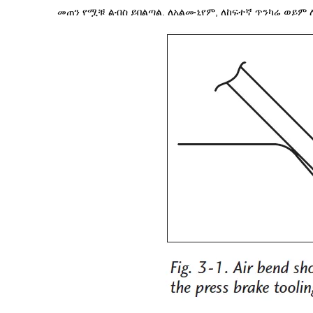
መጠን የሟቹ ልብስ ይበልጣል. ለአልሙኒየም, ለከፍተኛ ጥንካሬ ወይም ለ