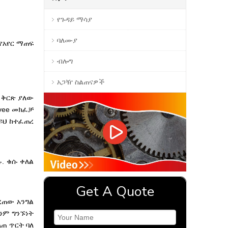
የጉዳይ ማሳያ
ባለሙያ
የአየር ማጠፍ
ብሎግ
አጋዥ ስልጠናዎች
 ቅርጽ ያለው
vee መክፈቻ
ይህ ከተፈጠረ
. ቁሱ ቀለል
Get A Quote
ረጠው አንግል
ምንም ግንኙነት
ጠ ጥርት ባለ