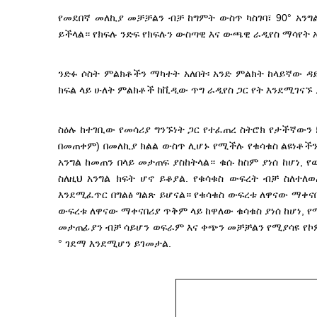
የመደበኛ መለኪያ መቻቻልን ብቻ ከግምት ውስጥ ካስገባ፣ 90° አንግ
ይችላል። የክፍሉ ንድፍ የክፍሉን ውስጣዊ እና ውጫዊ ራዲየስ ማሳየት 
ንድፉ ሶስት ምልክቶችን ማካተት አለበት፡ አንድ ምልክት ከላይኛው ዳ
ክፍል ላይ ሁለት ምልክቶች ከቪዲው ጥግ ራዲየስ ጋር የት እንደሚገናኙ 
ስዕሉ ከተገቢው የመሳሪያ ግንኙነት ጋር የተፈጠረ ስትሮክ የታችኛውን 
በመጠቀም) በመለኪያ ክልል ውስጥ ሊሆኑ የሚችሉ የቁሳቁስ ልዩነቶችን ያ
አንግል ከመጠን በላይ መታጠፍ ያስከትላል። ቁሱ ከስም ያነሰ ከሆነ,
ስለዚህ አንግል ክፍት ሆኖ ይቆያል. የቁሳቁስ ውፍረት ብቻ ስለተለ
እንደሚፈጥር በግልፅ ግልጽ ይሆናል። የቁሳቁስ ውፍረቱ ለዋናው ማቀናበ
ውፍረቱ ለዋናው ማቀናበሪያ ጥቅም ላይ ከዋለው ቁሳቁስ ያነሰ ከሆነ, የ
መታጠፊያን ብቻ ሳይሆን ወፍራም እና ቀጭን መቻቻልን የሚያሳዩ የኮም
° ገደማ እንደሚሆን ይገመታል.