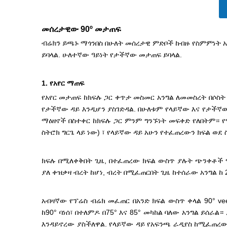
መሰረታዊው 90º መታጠፍ
ብሬክን ይጫኑ
ማጎንበስ በሁለት መሰረታዊ ምድቦች ከብዙ የስምምነት 
ይባላል. ሁለተኛው ዓይነት የታችኛው መታጠፍ ይባላል.
1. የአየር ማጠፍ
የአየር መታጠፍ ከክፍሉ ጋር ቀጥታ መስመር አንግል ለመመስረት በሶስት
የታችኛው ዳይ እንዲሆን ያስገድዳል. በሁለቱም የላይኛው እና የታችኛው
ማዕዘኖች በስተቀር ከክፍሉ ጋር ምንም ግንኙነት መፍቀድ የለበትም። 
ስትሮክ ግርጌ ላይ ነው) ፣ የላይኛው ዳይ አሁን የተፈጠረውን ክፍል ወደ
ክፍሉ በሚለቀቅበት ጊዜ, በተፈጠረው ክፍል ውስጥ ያሉት ጭንቀቶች ሚዛ
ያለ ቀዝቃዛ ብረት ከሆነ, ብረት በሚፈጠርበት ጊዜ ከተሰራው አንግል ከ 2
አብዛኛው የፕሬስ ብሬክ መፈጠር በአንድ ክፍል ውስጥ ቀላል 90° v
ከ90° ባነሰ፣ በተለምዶ በ75° እና 85° መካከል ባለው አንግል ይሰራ
እንዳይኖረው ያስችለዋል. የላይኛው ዳይ የአፍንጫ ራዲየስ ከሚፈጠረው 