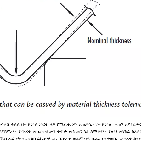
ቁሳቁስ ቁልል በመቻቻል ቻርት ላይ የሚፈቀደው አጠቃላይ የመቻቻል መጠን አይኖረው
 ለማምረት, የጭረት መከታተያውን ቀጥታ መስመር ላይ ለማቆየት, የሉህ መሃከል ከእያ
ያስፈልጉት የቁሳቁስ ልኬቶች ጋር ሲቆረጥ ወይም ባዶ ሲደረግ የተወሰነ ውፍረት ልዩነ