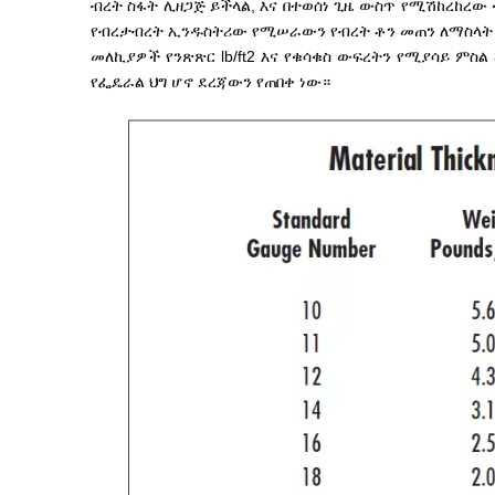
ብረት ስፋት ሊዘጋጅ ይችላል, እና በተወሰነ ጊዜ ውስጥ የሚሽከረከረው 
የብረታብረት ኢንዱስትሪው የሚሠራውን የብረት ቶን መጠን ለማስላት 
መለኪያዎች የንጽጽር lb/ft2 እና የቁሳቁስ ውፍረትን የሚያሳይ ምስል
የፌዴራል ህግ ሆኖ ደረጃውን የጠበቀ ነው።