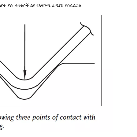
የት ያሉ ቁሳቁሶች ልዩ የአፍንጫ ራዲየስ ያስፈልጋል.