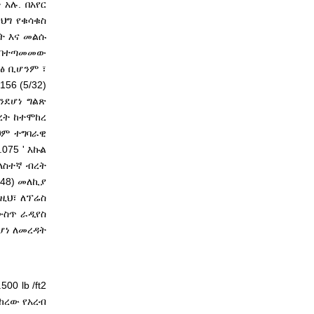
አሉ. በአየር
ህግ የቁሳቁስ
ዛት እና መልሱ
ዜ በተጣመመው
ፅ ቢሆንም ፣
56 (5/32)
ንደሆነ ግልጽ
ረት ከተሞከረ
ህም ተግባራዊ
075 ' እኩል
ለስተኛ ብረት
048) መለኪያ
ለዚህ፣ ለፕሬስ
ውስጥ ራዲየስ
ሆነ ለመረዳት
0 lb /ft2
ከረው የአረብ