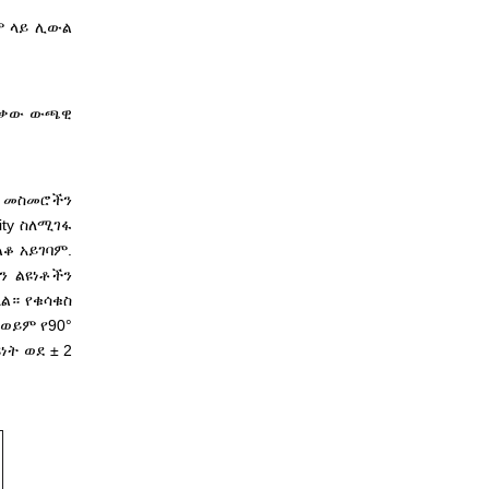
ም ላይ ሊውል
በእቃው ውጫዊ
ብ መስመሮችን
ity ስለሚገፋ
ቆ አይገባም.
ን ልዩነቶችን
ል። የቁሳቁስ
ወይም የ90°
ት ወደ ± 2