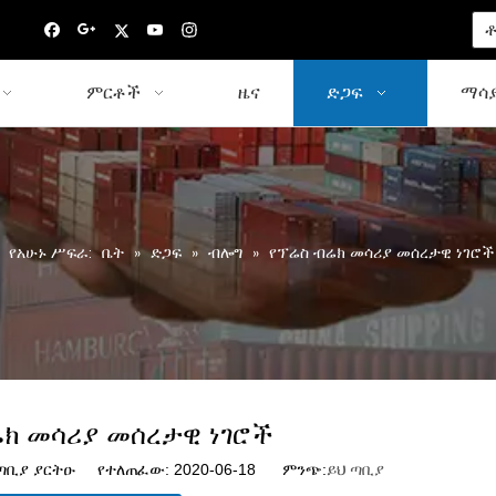
ቶ
ምርቶች
ዜና
ድጋፍ
ማሳያ
የአሁኑ ሥፍራ:
ቤት
»
ድጋፍ
»
ብሎግ
»
የፕሬስ ብሬክ መሳሪያ መሰረታዊ ነገሮች
ሬክ መሳሪያ መሰረታዊ ነገሮች
ቢያ ያርትዑ የተለጠፈው: 2020-06-18 ምንጭ:
ይህ ጣቢያ