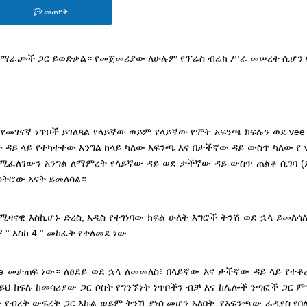
መጠየቅ
አማራጮች ጋር ይወድቃል። የመጀመሪያው ለሁሉም የፕሬስ ብሬክ ሥራ መሠረት ሲሆን 
 የመገናኛ ነጥቦች ይገለጻል የላይኛው ወይም የላይኛው የሞት አፍንጫ ክፍሉን ወደ vee
 ዳይ ላይ የተካተተው አንግል ከላይ ካለው አፍንጫ እና በታችኛው ዳይ ውስጥ ካለው የ 
የሚፈለገውን አንግል ለማምረት የላይኛው ዳይ ወደ ታችኛው ዳይ ውስጥ ጠልቆ ሲገባ (
 ስትሮው አናት ይመለሳል።
ናዊ እስኪሆኑ ድረስ, አዲስ የተገነባው ክፍል ሁለት እግሮች ትንሽ ወደ ኋላ ይመለሳሉ
 ° እስከ 4 ° መከፈት የተለመደ ነው.
ee መታጠፍ ነው። ለፀደይ ወደ ኋላ ለመመለስ፣ በላይኛው እና ታችኛው ዳይ ላይ የተቆ
ል። ይህ ክፍሉ ከመሳሪያው ጋር ሶስት የግንኙነት ነጥቦችን ብቻ እና ከሌሎች ንጣፎች ጋር 
የብረት ውፍረት ጋር እኩል ወይም ትንሽ ያነሰ መሆን አለበት. የአፍንጫው ራዲየስ የበለ