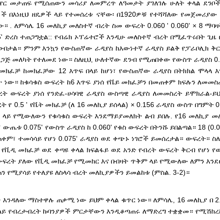
አየር መታጠፍ የሚሰጠውን መሳሪያ ለመምረጥ ለዓመታት ያገለገሉ ሁለት ቀላል ደንቦች 
 በእነዚህ ዘዴዎች ላይ የተመሰረቱ ናቸው፡ በ1920ዎቹ የተሻሻለው የመጀመሪያው 
። . ለምሳሌ 16 መለኪያ መለስተኛ ብረት ስመ ውፍረት 0.060 ' 0.060' × 8 ማባ
0.5' ድረስ ተጠጋግቷል:: የብሬክ ኦፕሬተሮች እንዲሁ መለስተኛ ብረት በሚፈጥሩበት ጊ
በታል። ምንም እንኳን የውስጠኛው ራዲየስ ከእውነተኛ ራዲየስ ይልቅ የፓራቦሊክ ቅር
ጋጅ መለካት የተለመደ ነው። ስለዚህ, ሁለተኛው ደንብ የሚጠበቀው የውስጥ ራዲየስ 0.1
ክፈቻ ከመክፈቻው 12 እጥፍ በላይ ከሆነ፣ የውስጠኛው ራዲየስ በትክክል ሞላላ እ
 ነው። ከቁሳቁስ ውፍረት ከ6 እጥፍ ያነሰ የቬይ መክፈቻን በመጠቀም ክፍሉን ለመመስ
ት ውፍረት ያነሰ የንድፈ-ሀሳባዊ ራዲየስ ውስጣዊ ራዲየስ ለመመስረት ይሞክራል-ይ
የ 0.5 ' የቬት መክፈቻ (ለ 16 መለኪያ ይሰላል) × 0.156 ራዲየስ ውስጥ በግምት 0.
 ላይ የሚውለውን የቁሳቁስ ውፍረት እንደማይያመለክት ልብ ይበሉ. የ16 መለኪያ መ
ጤቱ 0.075' የውስጥ ራዲየስ ከ 0.060' የቁስ ውፍረት በትንሹ ይበልጣል። 18 (0.
መጠቀም፣ ተመሳሳይ የሆነ 0.075' ራዲየስ ወደ ቀጭኑ ነገሮች ይመሰረታል። ውፍረት። ስ
 የቪዲ መክፈቻ ወደ ቀጣዩ ቀላል ክፍልፋይ ወደ አንድ የብረት ውፍረት ቅርብ የሆነ የ
 ውፍረት ያለው የቪዲ መክፈቻ የሚመከር እና በብዛት ጥቅም ላይ የሚውለው ለምን እንደ
የሚያሳይ የተለያዩ ለስላሳ ብረት መለኪያዎችን ይመልከቱ (ምስል. 3-2)።
ት እንዳለው ማስተዋሉ ጠቃሚ ነው ይህም ቀላል ቁጥር ነው። ለምሳሌ, 16 መለኪያ በ 2.50
ደጃ ላይ የብረታብረት ኩባንያዎች ምርታቸውን እንዲቆጣጠሩ ለማድረግ ተቋቋመ። የሚሽከረ