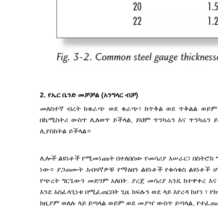
2. የኤር ቤንድ መቻቻል (አንግላር ብቻ)
መለስተኛ ብረት ከቁራጭ ወደ ቁራጭ፣ ከጥቅል ወደ ጥቅልል ​​ወይ
በኬሚስትሪ ውስጥ ሊለወጥ ይችላል, ይህም ጥንካሬን እና ጥንካሬን ይ
ሊያስከትል ይችላል።
ሌሎች ልዩነቶች የሚመነጩት በተለበሰው የመሳሪያ አሠራር፣ በስትሮክ 
ነው። ያጋጠሙት አብዛኛዎቹ የማዕዘን ልዩነቶች የቁሳቁስ ልዩነቶች ሆ
የጭረት ግርጌውን መድገም አለበት. ያረጀ መሳሪያ አንዴ ከተዋቀረ እና
እንደ አስፈላጊነቱ በሚፈጠርበት ጊዜ ክፍሉን ወደ ላይ እየረዳ ከሆነ ፣ የ
ከዚያም ወለሉ ላይ ይጣላል ወይም ወደ መያዣ ውስጥ ይጣላል, የተፈጠ