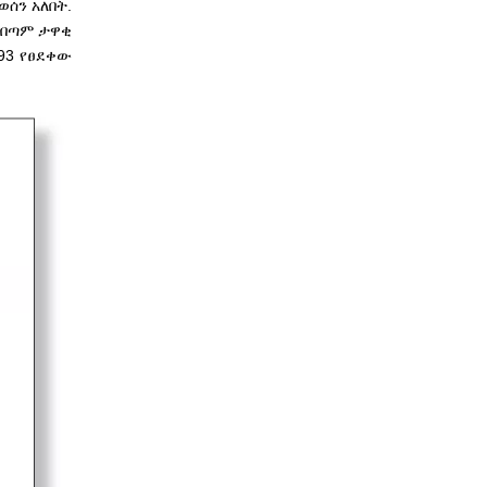
ሰን አለበት.
 በጣም ታዋቂ
893 የፀደቀው