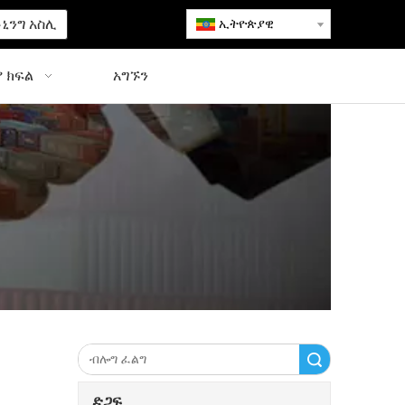
ኒንግ አስሊ
ኢትዮጵያዊ
 ክፍል
አግኙን
ፈልግ
ድጋፍ