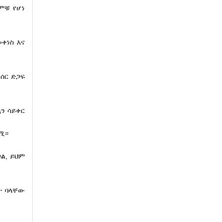
ምቹ የሆነ
ቀነስ እና
ሰር ድጋፍ
ን ሳይቀር
ሚ።
ል, ይህም
ት ባላቸው