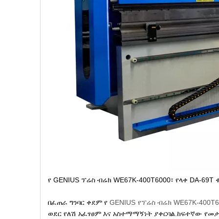
የ GENIUS ፕሬስ ብሬክ WE67K-400T6000፣ የላቀ DA-69T
በፈጠራ ግንባር ቀደም የ
GENIUS የፕሬስ ብሬክ WE67K-400T6
ወደር የለሽ አፈፃፀም እና አስተማማኝነት ያቀርባል.ከፍተኛው የመታ