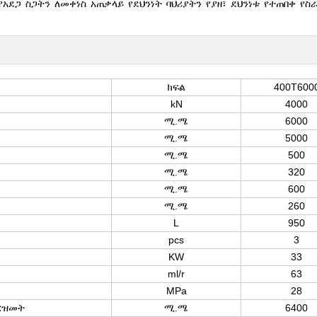
ደጋ ስጋትን ለመቀነስ አጠቃላይ የደህንነት ባህሪያትን የያዘ፣ ደህንነቱ የተጠበቀ የስራ
ክፍል
400T600
kN
4000
ሚ.ሜ
6000
ሚ.ሜ
5000
ሚ.ሜ
500
ሚ.ሜ
320
ሚ.ሜ
600
ሚ.ሜ
260
L
950
pcs
3
KW
33
ml/r
63
MPa
28
ርዝመት
ሚ.ሜ
6400