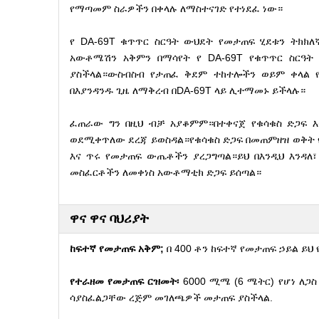
የማጣመም ስራዎችን በቀላሉ ለማስተናገድ የተነደፈ ነው።
የ DA-69T ቁጥጥር ስርዓት ውህደት የመታጠፍ ሂደቱን ትክ
አውቶሜሽን አቅምን በማሳየት የ DA-69T የቁጥጥር ስርዓት 
ያስችላል።ውስብስብ የታጠፈ ቅደም ተከተሎችን ወይም ቀላል 
በእያንዳንዱ ጊዜ ለማቅረብ በDA-69T ላይ ሊተማመኑ ይችላሉ።
ፈጠራው ግን በዚህ ብቻ አያቆምም።በተቀናጀ የቁሳቁስ ድጋፍ እና 
ወደሚቀጥለው ደረጃ ይወስዳል።የቁሳቁስ ድጋፍ በመጠምዘዝ ወቅት የስ
እና ጥሩ የመታጠፍ ውጤቶችን ያረጋግጣል።ይህ በእንዲህ እንዳለ፣
መስፈርቶችን ለመቀነስ አውቶማቲክ ድጋፍ ይሰጣል።
ዋና ዋና ባህሪያት
ከፍተኛ የመታጠፍ አቅም;
በ 400 ቶን ከፍተኛ የመታጠፍ ኃይል ይህ
የተራዘመ የመታጠፍ ርዝመት፡
6000 ሚሜ (6 ሜትር) የሆነ ለጋስ 
ሳያስፈልጋቸው ረጅም መገለጫዎች መታጠፍ ያስችላል.