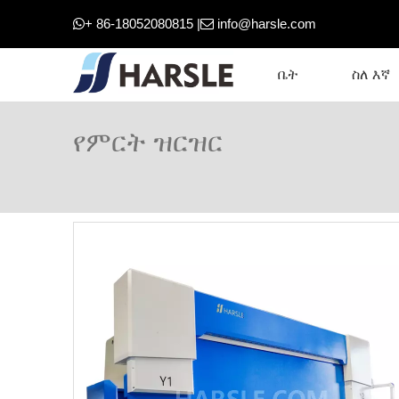
+ 86-18052080815 |
info@harsle.com


ቤት
ስለ እኛ
የምርት ዝርዝር