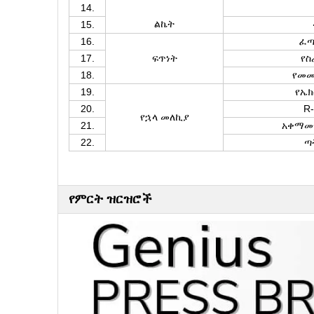
14.
ልኬት
15.
16.
ፈጣ
17.
ፍጥነት
የስ
18.
የመመ
19.
የኤክ
20.
R-
የኋላ መለኪያ
21.
አቀማመ
22.
ጣ
የምርት ዝርዝሮች