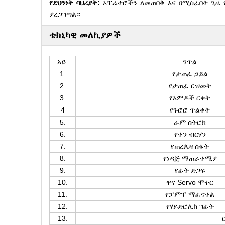
የደህንነት ባህሪያት:
ኦፕሬተሮችን ለመጠበቅ እና በሚሰራበት ጊዜ የአ
ያረጋግጣል።
ቴክኒካዊ መለኪያዎች
አይ.
ንጥል
1.
የታጠፈ ኃይል
2.
የታጠፈ ርዝመት
3.
የአምዶች ርቀት
4
የጉሮሮ ጥልቀት
5.
ራም ስትሮክ
6.
የቀን ብርሃን
7.
የጠረጴዛ ስፋት
8.
የነዳጅ ማጠራቀሚያ
9.
የፊት ድጋፍ
10.
ዋና Servo ሞተር
11.
የፓምፕ ማፈናቀል
12.
የሃይድሮሊክ ግፊት
13.