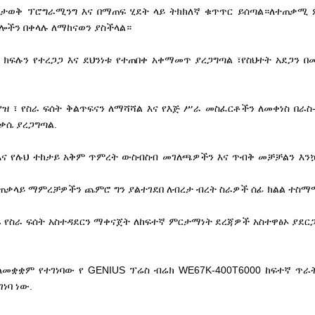
የሚታወቅ ፕሮግራሚንግ እና በማጠፍ ሂደት ላይ ትክክለኛ ቁጥጥር ይሰጣል።ለተጠቃሚ 
ሎችን በቀላሉ ለማከናወን ያስችላል።
ክፍሉን የተረጋጋ እና ደህንነቱ የተጠበቀ አቀማመጥ ያረጋግጣል ፣የስህተት አደጋን በመ
ዝ ፣ የስራ ፍሰት ቅልጥፍናን ለማሻሻል እና የእጅ ሥራ መስፈርቶችን ለመቀነስ በራስ-
ቃሴ ያረጋግጣል.
 እና የሉህ ተከታይ አቅም ጥምረት ውስብስብ መገለጫዎችን እና ጥብቅ መቻቻልን እንኳ
በአጠቃላይ ማምረቻዎችን ጨምሮ ግን ያልተገደበ ለብረታ ብረት ስራዎች ሰፊ ክልል ተስማ
 የስራ ፍሰት አስተዳደርን ማቀናጀት ለከፍተኛ ምርታማነት ደረጃዎች አስተዋፅኦ ያደርጋ
መቋቋም የተገነባው የ GENIUS ፕሬስ ብሬክ WE67K-400T6000 ከፍተኛ ጥራ
ነባ ነው.