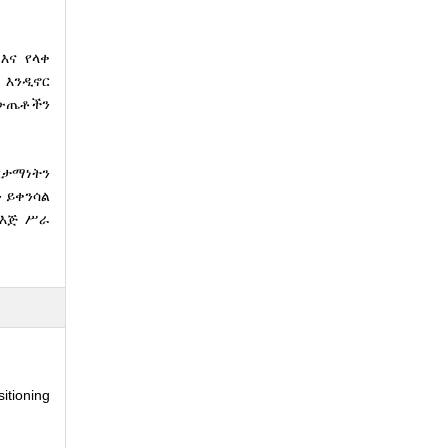
እና የላቀ
 እንዲኖር
 ውጤቶችን
ርታማነትን
 ይቀንሳል
የእጅ ሥራ
tioning