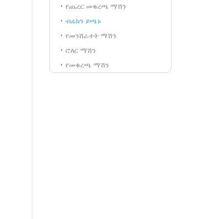
የጨረር መቁረጫ ማሽን
ብሬክን ይጫኑ
የመንሸራተት ማሽን
ሮለር ማሽን
የመቁረጫ ማሽን