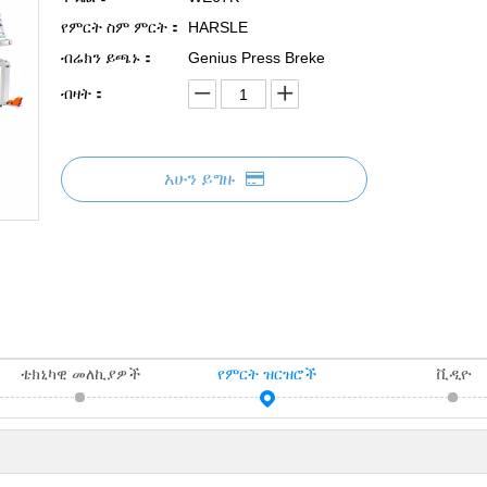
የምርት ስም ምርት：
HARSLE
ብሬክን ይጫኑ：
Genius Press Breke
ብዛት：
አሁን ይግዙ
ቴክኒካዊ መለኪያዎች
የምርት ዝርዝሮች
ቪዲዮ