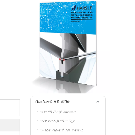
በመስመር ላይ ይግዙ
የበር ማምረቻ መስመር
የሃይድሮሊክ ማተሚያ
የብረት ሰራተኛ እና ኖትቸር