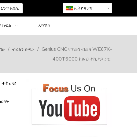
ኒንግ አስሊ
ኢትዮጵያዊ
 ክፍል
አግኙን
/
/
Genius CNC የፕሬስ ብሬክ WE67K-
ይግዙ
ብሬክን ይጫኑ
400T6000 ከሉህ ተከታይ ጋር
ህ ተከታይ
ስርዓት