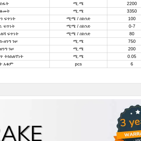
ስፋት
ሚ.ሜ
2200
ቁመት
ሚ.ሜ
3350
ን ፍጥነት
ሚሜ / ሰከንድ
100
ራ ፍጥነት
ሚሜ / ሰከንድ
0-7
ለሻ ፍጥነት
ሚሜ / ሰከንድ
80
ስ-ዘንግ ጉዞ
ሚ.ሜ
750
ዘንግ ጉዞ
ሚ.ሜ
200
ጥ ትክክለኛነት
ሚ.ሜ
0.05
ት አቁም
pcs
6