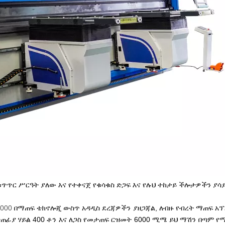
 ቁጥጥር ሥርዓት ያለው እና የተቀናጀ የቁሳቁስ ድጋፍ እና የሉህ ተከታይ ችሎታዎችን ያሳ
000
በማጠፍ ቴክኖሎጂ ውስጥ አዳዲስ ደረጃዎችን ያዘጋጃል, ለብዙ የብረት ማጠፍ አ
ጠፊያ ሃይል 400 ቶን እና ለጋስ የመታጠፍ ርዝመት 6000 ሚሜ ይህ ማሽን በጣም የ