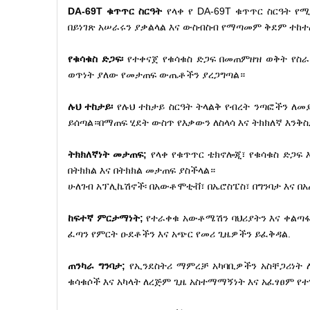
DA-69T ቁጥጥር ስርዓት
የላቀ የ DA-69T ቁጥጥር ስርዓት 
በይነገጽ አሠራሩን ያቃልላል እና ውስብስብ የማጣመም ቅደም ተከተ
የቁሳቁስ ድጋፍ፡
የተቀናጀ የቁሳቁስ ድጋፍ በመጠምዘዝ ወቅት የስራ 
ወጥነት ያለው የመታጠፍ ውጤቶችን ያረጋግጣል።
ሉህ ተከታይ፡
የሉህ ተከታይ ስርዓት ትላልቅ የብረት ንጣፎችን ለመያ
ይሰጣል።በማጠፍ ሂደት ውስጥ የእቃውን ለስላሳ እና ትክክለኛ እንቅስ
ትክክለኛነት መታጠፍ;
የላቀ የቁጥጥር ቴክኖሎጂ፣ የቁሳቁስ ድጋፍ
በትክክል እና በትክክል መታጠፍ ያስችላል።
ሁለገብ አፕሊኬሽኖች፡ በአውቶሞቲቭ፣ በኤሮስፔስ፣ በግንባታ እና 
ከፍተኛ ምርታማነት;
የተራቀቁ አውቶሜሽን ባህሪያትን እና ቀልጣፋ
ፈጣን የምርት ዑደቶችን እና አጭር የመሪ ጊዜዎችን ይፈቅዳል.
ጠንካራ ግንባታ;
የኢንደስትሪ ማምረቻ አካባቢዎችን አስቸጋሪነት ለ
ቁሳቁሶች እና አካላት ለረጅም ጊዜ አስተማማኝነት እና አፈፃፀም የተገ