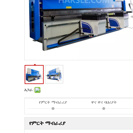
አጋራ:
የምርት ማብራሪያ
ዋና ዋና ባህሪያት
የምርት ማብራሪያ