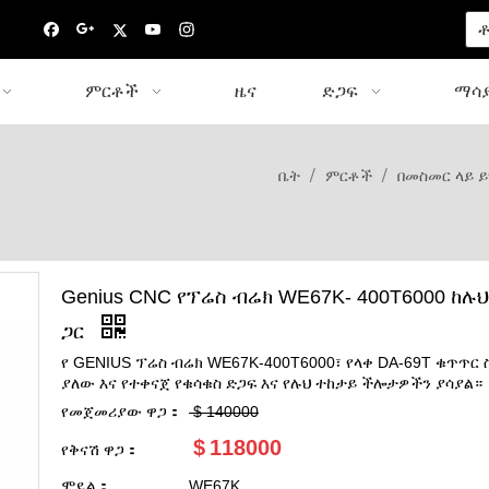
ቶ
ምርቶች
ዜና
ድጋፍ
ማሳያ
/
/
ቤት
ምርቶች
በመስመር ላይ 
Genius CNC የፕሬስ ብሬክ WE67K- 400T6000 ከሉ
ጋር
የ GENIUS ፕሬስ ብሬክ WE67K-400T6000፣ የላቀ DA-69T ቁጥጥር 
ያለው እና የተቀናጀ የቁሳቁስ ድጋፍ እና የሉህ ተከታይ ችሎታዎችን ያሳያል።
የመጀመሪያው ዋጋ：
$
140000
$
118000
የቅናሽ ዋጋ：
ሞዴል：
WE67K