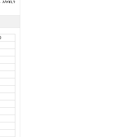
 አካባቢን
0