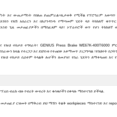
ክለኛነት እና ውጤታማነት የበለጠ ይጨምራል።ሊታወቅ የሚችል የፕሮግራም አወጣጥ 
እንከን የለሽ አሰራርን እና በእያንዳንዱ የማጣመም ሂደት ላይ ትክክለኛ ቁጥጥር
የአንድ ጊዜ መታጠፊያዎችን በማስፈጸም ላይ፣ ኦፕሬተሮች ወጥ የሆነ ትክክለኛ
የሉህ ተከታይ ተግባራት፣ GENIUS Press Brake WE67K-400T6000 ም
ራውን ክፍል የተረጋጋ እና ደህንነቱ የተጠበቀ አቀማመጥ ያረጋግጣል ፣የስህተት ስጋትን
 የሉህ ተከታይ ሲስተም ትላልቅ ሉሆችን ለመያዝ፣ የስራ ሂደትን ለማቀላጠፍ እና 
 የፕሬስ ብሬክ ብዙ የብረት ውፍረት እና ቁሳቁሶችን በቀላሉ ማስተናገድ ይችላል.
መታጠፊያ ርዝመት በማቅረብ ይህ ማሽን ትልቅ workpieces ማስተናገድ እና reposi