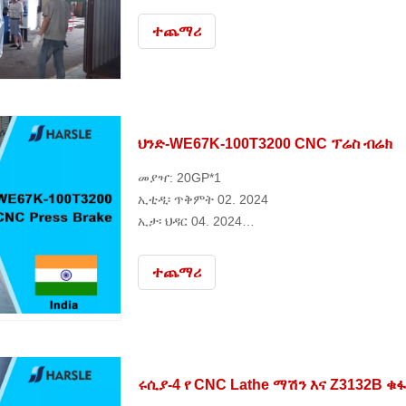
ተጨማሪ
ህንድ-WE67K-100T3200 CNC ፕሬስ ብሬክ
መያዣ: 20GP*1
ኢቲዲ፡ ጥቅምት 02. 2024
ኢታ፡ ህዳር 04. 2024
ማጓጓዣ ድርጅት፡ ኮስኮ
መርከብ፡ ዩ ፉ 666 B374E
ተጨማሪ
ሩሲያ-4 የ CNC Lathe ማሽን እና Z3132B ቁ