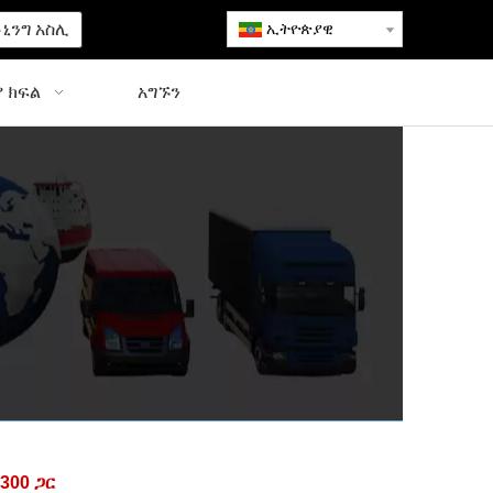
ኒንግ አስሊ
ኢትዮጵያዊ
 ክፍል
አግኙን
300 ጋር