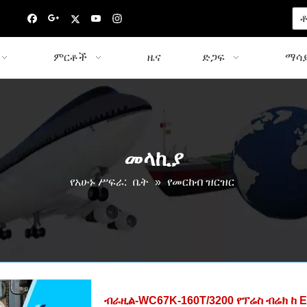
ቶ
ምርቶች
ዜና
ድጋፍ
ማሳያ
መላኪያ
የአሁኑ ሥፍራ:
ቤት
»
የመርከብ ዝርዝር
ብራዚል-WC67K-160T/3200 የፕሬስ ብሬክ ከ E