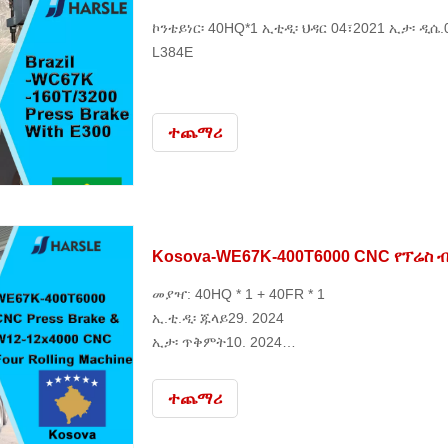
ኮንቴይነር፡ 40HQ*1 ኢቲዲ፡ ህዳር 04፣2021 ኢታ፡ ዲሴ.
L384E
ተጨማሪ
Kosova-WE67K-400T6000 CNC የፕሬስ ብ
መያዣ: 40HQ * 1 + 40FR * 1
ኢ.ቲ.ዲ፡ ጁላይ29. 2024
ኢታ፡ ጥቅምት10. 2024
ማጓጓዣ ድርጅት፡ MSK
ዕቃ፡ MSC ALLEGRA 428W
ተጨማሪ