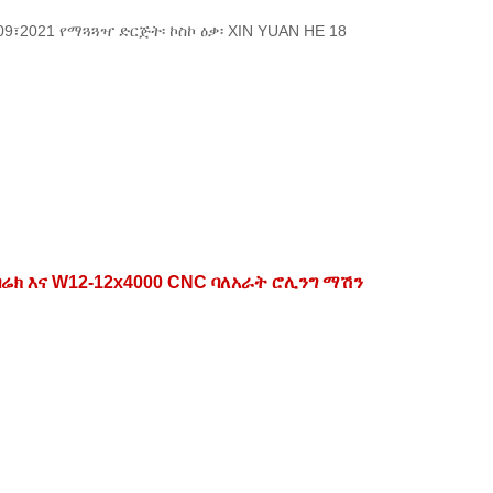
09፣2021 የማጓጓዣ ድርጅት፡ ኮስኮ ዕቃ፡ XIN YUAN HE 18
ሬክ እና W12-12x4000 CNC ባለአራት ሮሊንግ ማሽን