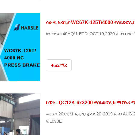
ሳዑዲ አረቢያ-WC67K-125T/4000 የሃይድሮ
ኮንቴይነር፡ 40HQ*1 ETD፡ OCT.19,2020 ኢታ፡ ህዳር 
ተጨማሪ
ስፔን - QC12K-6x3200 የሃይድሮሊክ ማሽነሪ
መያዣ፡ 20ጂፒ*1 ኢቲዲ፡ ጁላይ.20፣2019 ኢታ፡ AUG.2
V.L090E