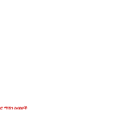
ፋሮ ማሽን ስብስቦች