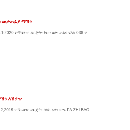
ሊክ መታጠፊያ ማሽን
11፡2020 የማጓጓዣ ድርጅት፡ ኮስኮ ዕቃ፡ ታልሳ ሄላስ 038 ዋ
 ማሽን ለሽያጭ
2,2019 የማጓጓዣ ድርጅት፡ ኮስኮ ዕቃ፡ ሩጫ FA ZHI BAO