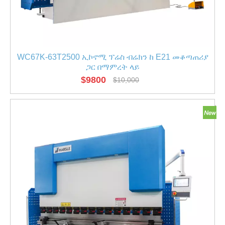
WC67K-63T2500 ኢኮኖሚ ፕሬስ ብሬክን ከ E21 መቆጣጠሪያ
ጋር በማምረት ላይ
$
9800
$
10,000