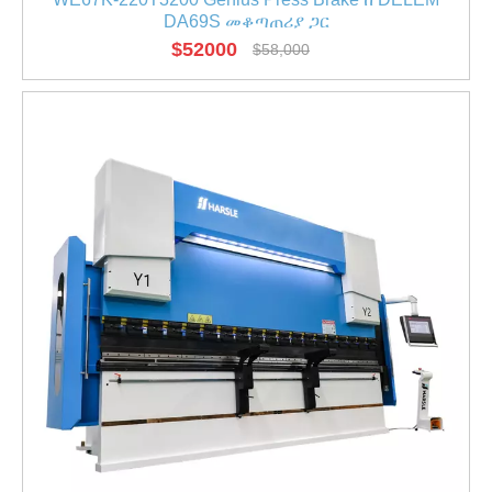
DA69S መቆጣጠሪያ ጋር
$
52000
$
58,000