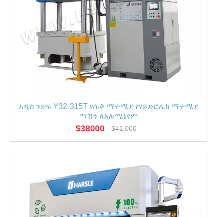
አዲስ ንድፍ Y32-315T የሱቅ ማተሚያ የሃይድሮሊክ ማተሚያ
ማሽን ለአሉሚኒየም
$
38000
$
41,000