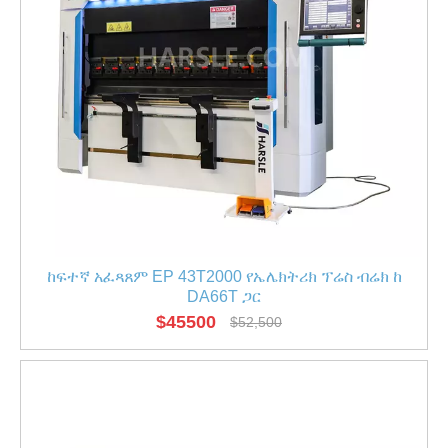
ከፍተኛ አፈጻጸም EP 43T2000 የኤሌክትሪክ ፕሬስ ብሬክ ከ
DA66T ጋር
$
45500
$
52,500