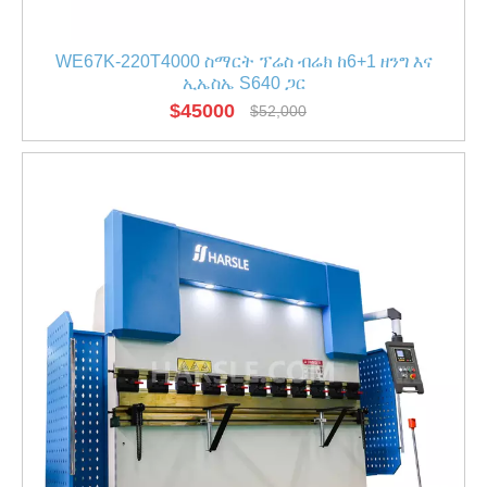
WE67K-220T4000 ስማርት ፕሬስ ብሬክ ከ6+1 ዘንግ እና
ኢኤስኤ S640 ጋር
$
45000
$
52,000