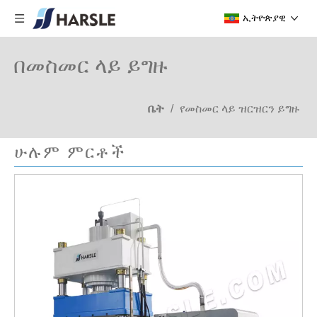
ኢትዮጵያዊ
በመስመር ላይ ይግዙ
ቤት
/
የመስመር ላይ ዝርዝርን ይግዙ
ሁሉም ምርቶች