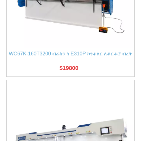
WC67K-160T3200 ብሬክን ከ E310P ኮንቶለር ለቆርቆሮ ብረት
$
19800