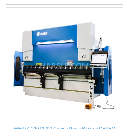
WE67K-220T3200 Genius Press Brake ከ DELEM