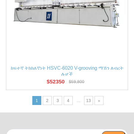
ከፍተኛ ትክክለኛነት HSVC-6020 V-grooving ማሽን ለብረት
ሉሆች
$
52350
$
59,800
1
2
3
4
...
13
»