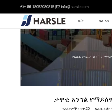
+ 86-18052080815 |
info@harsle.com


ቤት
ስለ እኛ
የአሁኑ ሥፍራ:
ቤት
»
ማሳያ
ታዋቂ አንግል የማይለዋወ
የእይታዎች ብዛት:
20
ደራሲ:ይህን ጣ