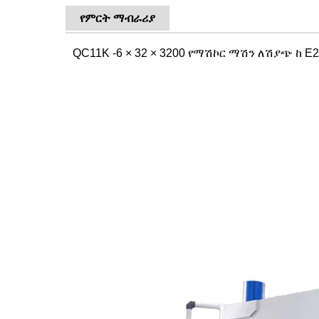
የምርት ማብራሪያ
QC11K -6 × 32 × 3200 የማሽኮር ማሽን ለሽያጭ ከ E2