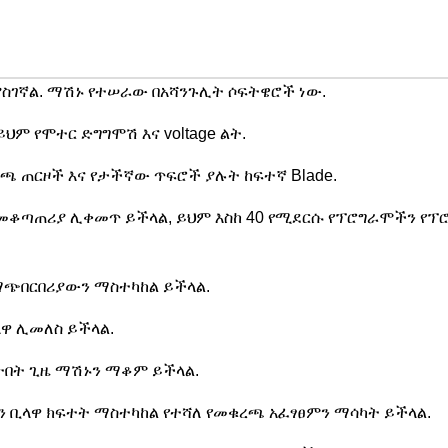
 ያስገኛል. ማሽኑ የተሠራው በአሻንጉሊት ሶፍትዌሮች ነው.
ህም የሞተር ድግግሞሽ እና voltage ልት.
ረጫ ጠርዞች እና የታችኛው ጥፍሮች ያሉት ከፍተኛ Blade.
ዓት መቆጣጠሪያ ሊቀመጥ ይችላል, ይህም እስከ 40 የሚደርሱ የፕሮግራሞችን የ
ማጭበርበሪያውን ማስተካከል ይችላል.
ላዋ ሊመለስ ይችላል.
ሰትበት ጊዜ ማሽኑን ማቆም ይችላል.
 ቢላዋ ክፍተት ማስተካከል የተሻለ የመቁረጫ አፈፃፀምን ማሳካት ይችላል.