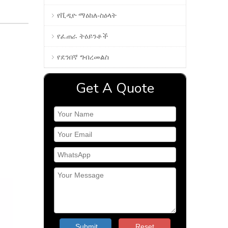
የቪዲዮ ማዕከለ-ስዕላት
የፈጠራ ትዕይንቶች
የደንበኛ ግብረመልስ
Get A Quote
Submit
Reset