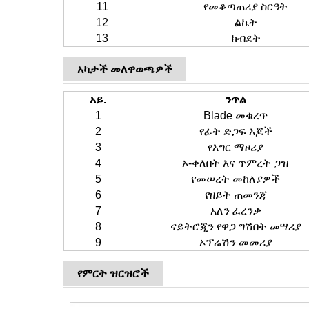
11
የመቆጣጠሪያ ስርዓት
12
ልኬት
13
ክብደት
አካታች መለዋወጫዎች
አይ.
ንጥል
1
Blade መቁረጥ
2
የፊት ድጋፍ እጆች
3
የእግር ማዞሪያ
4
ኦ-ቀለበት እና ጥምረት ጋዝ
5
የመሠረት መከለያዎች
6
የዘይት ጠመንጃ
7
አለን ፈረንቃ
8
ናይትሮጂን የዋጋ ግሽበት መሣሪያ
9
ኦፕሬሽን መመሪያ
የምርት ዝርዝሮች