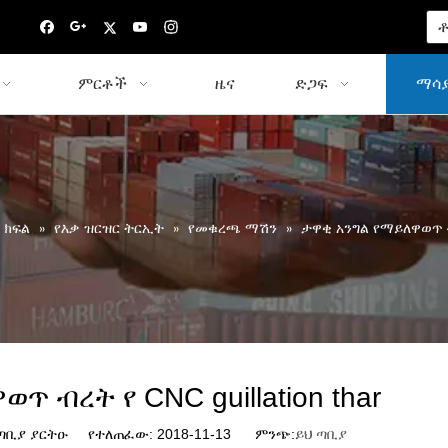
ቶ
ምርቶች
ዜና
ድጋፍ
ማሳያ
 ክፍል
»
የእቃ ዝርዝር ትርኢት
»
የመቁረጫ ማሽን
»
ታዋቂ አንግል የማይለዋወጥ ብረ
ጥ ብረት የ CNC guillation thar
ቢያ ያርትዑ የተለጠፈው: 2018-11-13 ምንጭ:
ይህ ጣቢያ