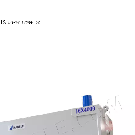
1S ቁጥጥር ስርዓት ጋር.