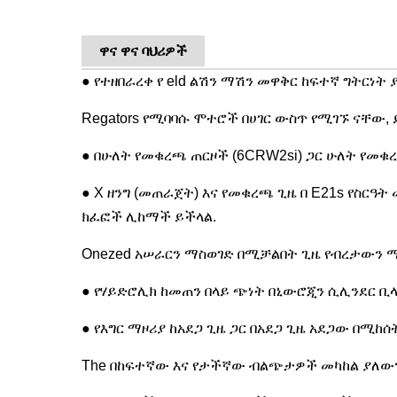
ዋና ዋና ባህሪዎች
● የተዘበራረቀ የ eld ልሽን ማሽን መዋቅር ከፍተኛ ግትርነት
Regators የሚባባሱ ሞተሮች በሀገር ውስጥ የሚገኙ ናቸው, ይ
● በሁለት የመቁረጫ ጠርዞች (6CRW2si) ጋር ሁለት የመቁ
● X ዘንግ (መጠራጀት) እና የመቁረጫ ጊዜ በ E21s የስር
ክፈፎች ሊከማች ይችላል.
Onezed አሠራርን ማስወገድ በሚቻልበት ጊዜ የብረታውን 
● የሃይድሮሊክ ከመጠን በላይ ጭነት በኒውሮጂን ሲሊንደር ቢ
● የእግር ማዞሪያ ከአደጋ ጊዜ ጋር በአደጋ ጊዜ አደጋው በሚከ
The በከፍተኛው እና የታችኛው ብልጭታዎች መካከል ያለውን