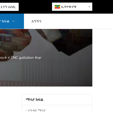
ኒንግ አስሊ
ኢትዮጵያዊ
 ክፍል
አግኙን
ት የ CNC guillation thar
ማሳያ ክፍል
የጉዳይ ማሳያ