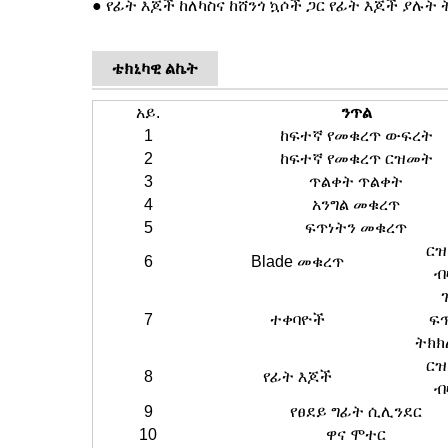
● የፊት እጆች ከለካስና ከሸንጎ ኳሶች ጋር የፊት እጆች ያሉ
ቴክኒካዊ ልኬት
አይ.
ንጥል
1
ከፍተኛ የመቁረጥ ውፍረት
2
ከፍተኛ የመቁረጥ ርዝመት
3
ጥልቀት ጥልቀት
4
አንግል መቁረጥ
5
ፍጥነትን መቁረጥ
ር
6
Blade መቁረጥ
ብ
7
ተቀባዮች
ፍ
ትክክ
ር
8
የፊት እጆች
ብ
9
የፀደይ ግፊት ሲሊንደር
10
ዋና ሞተር