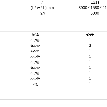
/
E21s
(L * w * h) mm
3900 * 1580 * 2
ኪግ
6000
ክፍል
ብዛት
አዘጋጅ
1
ቁራጭ
3
ቁራጭ
1
አዘጋጅ
1
አዘጋጅ
1
ቁራጭ
1
አዘጋጅ
1
አዘጋጅ
1
ቅጂ
1