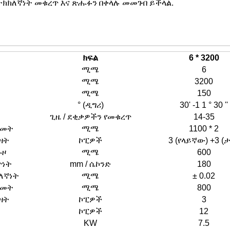
ት ትክክለኛነት መቁረጥ እና ጽሑፉን በቀላሉ መመገብ ይችላል.
ክፍል
6 * 3200
ሚሜ
6
ሚሜ
3200
ሚሜ
150
° (ዲግሪ)
30' -1 1 ° 30 ''
ጊዜ / ደቂቃዎችን የመቁረጥ
14-35
ዝመት
ሚሜ
1100 * 2
ዛት
ኮፒዎች
3 (የላይኛው) +3 (
ጉዞ
ሚሜ
600
ጥነት
mm / ሴኮንድ
180
ለኛነት
ሚሜ
± 0.02
ዝመት
ሚሜ
800
ዛት
ኮፒዎች
3
ኮፒዎች
12
KW
7.5